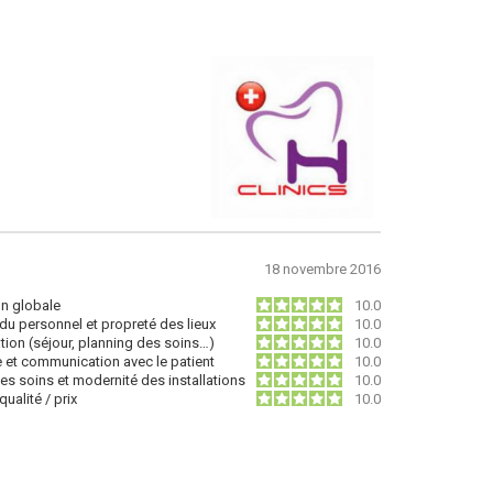
18 novembre 2016
on globale
10.0
du personnel et propreté des lieux
10.0
tion (séjour, planning des soins…)
10.0
e et communication avec le patient
10.0
des soins et modernité des installations
10.0
ualité / prix
10.0