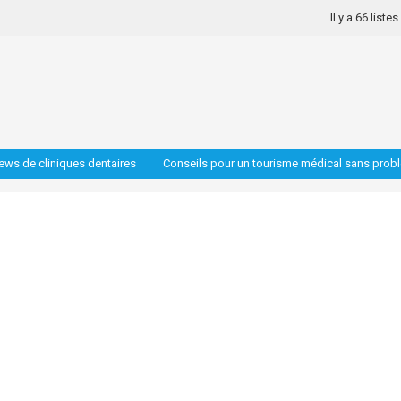
Il y a 66 liste
iews de cliniques dentaires
Conseils pour un tourisme médical sans prob