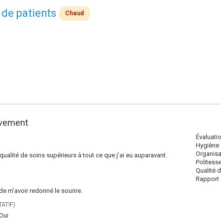
 de patients
Chaud
vement
Évaluati
Hygiène 
Organisa
 qualité de soins supérieurs à tout ce que j’ai eu auparavant.
Politess
Qualité 
Rapport q
de m’avoir redonné le sourire.
ATIF)
Oui