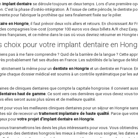
un
implant dentaire
se déroule toujours en deux temps. Lors d’une première opéra
on. C’est la phase d’ostéo-intégration. À l’issue de cette période, le dentiste p
preinte pour fabriquer la prothèse qui sera finalement fixée sur le pilier.
taire en Hongrie
, il faut prévoir deux vols allers et retours. En choisissant Air
des compagnies low-cost (compter 100 euros vos deux billets A/R chez EasyJet
aires françaises, et ce même dans le cas où vous devriez retourner en Hongri
ns choix pour votre implant dentaire en Hong
parviens pas à me faire comprendre ? Quid de la barrière de la langue ? Cette a
rs très probablement fait ses études en France. Les subtilités de la langue de Mo
st strictement la même pour un
dentiste en Hongrie
et un dentiste en France. En
ngrie chaque dossier médical est soumis à un contrôle systématique par les au
ntaines de cliniques dentaires que compte la capitale hongroise. Il convient aus
dentaires haut de gamme
. Ce sont vers ces dernières que vous devez vous tou
s elles seront aussi plus sûres et de meilleure qualité.
ant pour vous les meilleures cliniques dentaires pour un séjour en Hongrie sa
êtes sûr de recevoir un
traitement implantaire de haute qualité
. Parce que vot
ageux pour
votre projet d’implant dentaire en Hongrie
.
s transmettrons les devis les plus intéressants pour vous. Vous obtiendrez 
s postes des dentistes hongrois les mieux à même de vous soigner, les dates 