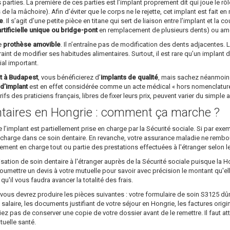
arties. La première de ces parties est l’implant proprement dit qui joue le rôle 
’os de la mâchoire). Afin d’éviter que le corps ne le rejette, cet implant est fait
ue
. Il s’agit d’une petite pièce en titane qui sert de liaison entre l’implant et la
tificielle unique ou bridge-pont
en remplacement de plusieurs dents) ou amov
le
prothèse amovible
. Il n’entraîne pas de modification des dents adjacentes. L
raint de modifier ses habitudes alimentaires. Surtout, il est rare qu’un implant 
ial important.
t à Budapest
, vous bénéficierez d’
implants de qualité
, mais sachez néanmoins
d’implant
est en effet considérée comme un acte médical « hors nomenclature »
ifs des praticiens français, libres de fixer leurs prix, peuvent varier du simple 
taires en Hongrie : comment ça marche ?
implant est partiellement prise en charge par la Sécurité sociale. Si par ex
 charge dans ce soin dentaire. En revanche, votre assurance maladie ne rembourser
lement en charge tout ou partie des prestations effectuées à l'étranger selon l
sation de soin dentaire à l'étranger auprès de la Sécurité sociale puisque la H
 soumettre un devis à votre mutuelle pour savoir avec précision le montant qu'e
'il vous faudra avancer la totalité des frais.
 vous devrez produire les pièces suivantes : votre formulaire de soin S3125 
salaire, les documents justifiant de votre séjour en Hongrie, les factures origi
iez pas de conserver une copie de votre dossier avant de le remettre. Il faut a
tuelle santé.