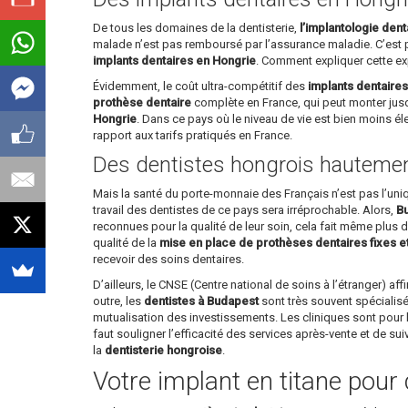
De tous les domaines de la dentisterie,
l’implantologie dent
malade n’est pas remboursé par l’assurance maladie. C’est
implants dentaires en Hongrie
. Comment expliquer cette ex
Évidemment, le coût ultra-compétitif des
implants dentaire
prothèse dentaire
complète en France, qui peut monter jusq
Hongrie
. Dans ce pays où le niveau de vie est bien moins é
rapport aux tarifs pratiqués en France.
Des dentistes hongrois hautement
Mais la santé du porte-monnaie des Français n’est pas l’un
travail des dentistes de ce pays sera irréprochable. Alors,
Bu
reconnues pour la qualité de leur soin, cela fait même plus d’
qualité de la
mise en place de prothèses dentaires fixes e
recevoir des soins dentaires.
D’ailleurs, le CNSE (Centre national de soins à l’étranger) 
outre, les
dentistes à Budapest
sont très souvent spécialisé
mutualisation des investissements. Les cliniques sont pour l
faut souligner l’efficacité des services après-vente et de su
la
dentisterie hongroise
.
Votre implant en titane pour 