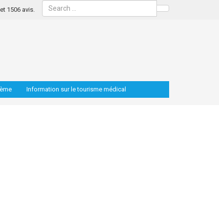
s et 1506 avis.
Search
lème
Information sur le tourisme médical