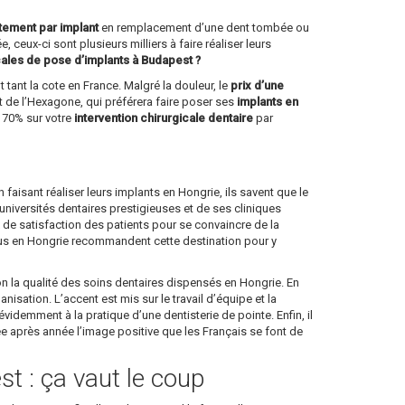
itement par implant
en remplacement d’une dent tombée ou
, ceux-ci sont plusieurs milliers à faire réaliser leurs
cales de pose d’implants à Budapest ?
 tant la cote en France. Malgré la douleur, le
prix d’une
 de l’Hexagone, qui préférera faire poser ses
implants en
à 70% sur votre
intervention chirurgicale dentaire
par
en faisant réaliser leurs implants en Hongrie, ils savent que le
niversités dentaires prestigieuses et de ses cliniques
ux de satisfaction des patients pour se convaincre de la
enus en Hongrie recommandent cette destination pour y
on la qualité des soins dentaires dispensés en Hongrie. En
sation. L’accent est mis sur le travail d’équipe et la
idemment à la pratique d’une dentisterie de pointe. Enfin, il
née après année l’image positive que les Français se font de
st : ça vaut le coup