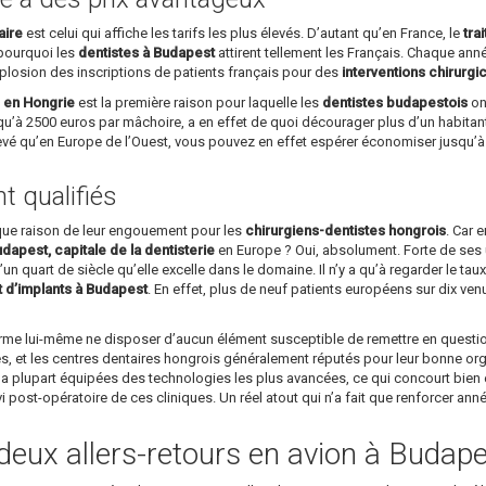
aire
est celui qui affiche les tarifs les plus élevés. D’autant qu’en France, le
tra
 pourquoi les
dentistes à Budapest
attirent tellement les Français. Chaque année
plosion des inscriptions de patients français pour des
interventions chirurgi
s en Hongrie
est la première raison pour laquelle les
dentistes budapestois
ont
u’à 2500 euros par mâchoire, a en effet de quoi décourager plus d’un habitant
levé qu’en Europe de l’Ouest, vous pouvez en effet espérer économiser jusqu’
 qualifiés
ique raison de leur engouement pour les
chirurgiens-dentistes hongrois
. Car 
dapest, capitale de la dentisterie
en Europe ? Oui, absolument. Forte de ses u
un quart de siècle qu’elle excelle dans le domaine. Il n’y a qu’à regarder le ta
t d’implants à Budapest
. En effet, plus de neuf patients européens sur dix v
affirme lui-même ne disposer d’aucun élément susceptible de remettre en questi
s, et les centres dentaires hongrois généralement réputés pour leur bonne organi
a plupart équipées des technologies les plus avancées, ce qui concourt bien év
ivi post-opératoire de ces cliniques. Un réel atout qui n’a fait que renforcer an
deux allers-retours en avion à Budape