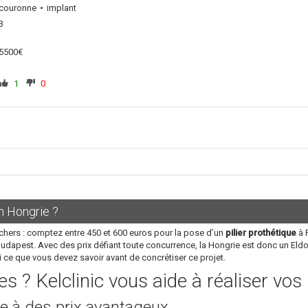
couronne
implant
3
5500€
1
0
n Hongrie ?
chers : comptez entre 450 et 600 euros pour la pose d’un
pilier prothétique
à P
Budapest. Avec des prix défiant toute concurrence, la Hongrie est donc un Eld
i ce que vous devez savoir avant de concrétiser ce projet.
s ? Kelclinic vous aide à réaliser vo
e à des prix avantageux