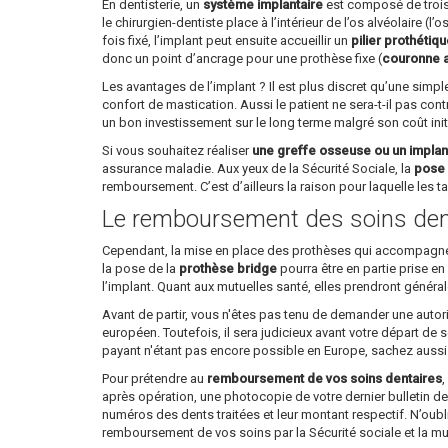
En dentisterie, un
système implantaire
est composé de trois p
le chirurgien-dentiste place à l’intérieur de l’os alvéolaire (l
fois fixé, l’implant peut ensuite accueillir un
pilier prothétiq
donc un point d’ancrage pour une prothèse fixe (
couronne ar
Les avantages de l’implant ? Il est plus discret qu’une simp
confort de mastication. Aussi le patient ne sera-t-il pas cont
un bon investissement sur le long terme malgré son coût init
Si vous souhaitez réaliser
une greffe osseuse ou un implan
assurance maladie. Aux yeux de la Sécurité Sociale, la
pose 
remboursement. C’est d’ailleurs la raison pour laquelle les tar
Le remboursement des soins den
Cependant, la mise en place des prothèses qui accompagne l’
la pose de la
prothèse bridge
pourra être en partie prise en
l’implant. Quant aux mutuelles santé, elles prendront généra
Avant de partir, vous n'êtes pas tenu de demander une autori
européen. Toutefois, il sera judicieux avant votre départ de
payant n'étant pas encore possible en Europe, sachez aussi qu
Pour prétendre au
remboursement de vos soins dentaires
,
après opération, une photocopie de votre dernier bulletin de 
numéros des dents traitées et leur montant respectif. N’oubl
remboursement de vos soins par la Sécurité sociale et la mu