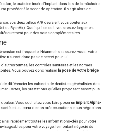
tion, le praticien insère l’implant dans l’os de la mâchoire.
ourra procéder à la seconde opération. Il s’agit alors de
 France, vos deux billets A/R devraient vous coûter aux
 ou RyanAir). Quoi qu’il en soit, vous restez largement
e ultérieurement pour des soins complémentaires.
rie
ppréhension est fréquente. Néanmoins, rassurez-vous : votre
lière n’auront donc pas de secret pour lui.
 d’autres termes, les contrôles sanitaires et les normes
torités. Vous pouvez donc réaliser
la pose de votre bridge
si de différencier les cabinets de dentistes généralistes des
rner. Certes, les prestations qu’elles proposent seront plus
ns douleur. Vous souhaitez vous faire poser un
implant Alpha-
re santé est au cœur de nos préoccupations, nous négocions
ainsi rapidement toutes les informations-clés pour votre
envisageables pour votre voyage, le montant négocié du