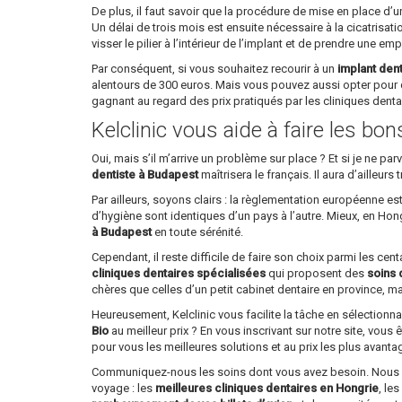
De plus, il faut savoir que la procédure de mise en place d’
Un délai de trois mois est ensuite nécessaire à la cicatrisati
visser le pilier à l’intérieur de l’implant et de prendre une em
Par conséquent, si vous souhaitez recourir à un
implant den
alentours de 300 euros. Mais vous pouvez aussi opter pour 
gagnant au regard des prix pratiqués par les cliniques dent
Kelclinic vous aide à faire les bo
Oui, mais s’il m’arrive un problème sur place ? Et si je ne 
dentiste à Budapest
maîtrisera le français. Il aura d’ailleu
Par ailleurs, soyons clairs : la règlementation européenne e
d’hygiène sont identiques d’un pays à l’autre. Mieux, en Ho
à Budapest
en toute sérénité.
Cependant, il reste difficile de faire son choix parmi les ce
cliniques dentaires spécialisées
qui proposent des
soins 
chères que celles d’un petit cabinet dentaire en province, mai
Heureusement, Kelclinic vous facilite la tâche en sélectionn
Bio
au meilleur prix ? En vous inscrivant sur notre site, vous 
pour vous les meilleures solutions et au prix les plus avant
Communiquez-nous les soins dont vous avez besoin. Nous vou
voyage : les
meilleures cliniques dentaires en Hongrie
, le