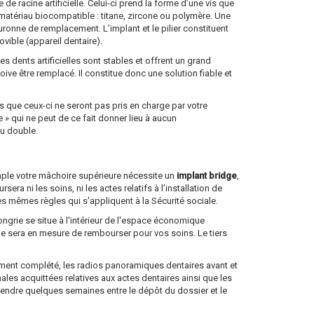
de racine artificielle. Celui-ci prend la forme d’une vis que
 en matériau biocompatible : titane, zircone ou polymère. Une
 couronne de remplacement. L’implant et le pilier constituent
ible (appareil dentaire).
es dents artificielles sont stables et offrent un grand
doive être remplacé. Il constitue donc une solution fiable et
 que ceux-ci ne seront pas pris en charge par votre
 qui ne peut de ce fait donner lieu à aucun
au double.
emple votre mâchoire supérieure nécessite un
implant bridge
,
a ni les soins, ni les actes relatifs à l’installation de
es mêmes règles qui s'appliquent à la Sécurité sociale.
ongrie se situe à l'intérieur de l'espace économique
lle sera en mesure de rembourser pour vos soins. Le tiers
dûment complété, les radios panoramiques dentaires avant et
nales acquittées relatives aux actes dentaires ainsi que les
ttendre quelques semaines entre le dépôt du dossier et le