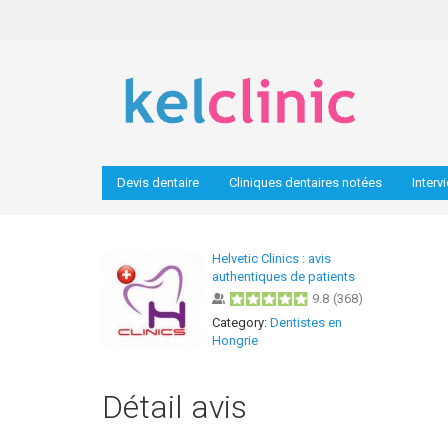
Devis dentaire
Cliniques dentaires notées
Interv
Helvetic Clinics : avis
authentiques de patients
9.8
(
368
)
Category:
Dentistes en
Hongrie
Détail avis