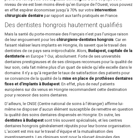
niveau de vie est bien moins élevé qu’en Europe de l’Ouest, vous pouvez
en effet espérer économiser jusqu’à 70% sur votre
intervention
chirurgicale dentaire
par rapport aux tarifs pratiqués en France.
Des dentistes hongrois hautement qualifiés
Mais la santé du porte-monnaie des Français n’est pas l’unique raison
de leur engouement pour les
chirurgiens-dentistes hongrois
. Car en
faisant réaliser leurs implants en Hongrie, ils savent que le travail des
dentistes de ce pays sera irréprochable. Alors,
Budapest, capitale de la
dentisterie
en Europe ? Oui, absolument. Forte de ses universités
dentaires prestigieuses et de ses cliniques reconnues pour la qualité de
leur soin, cela fait même plus d’un quart de siècle qu’elle excelle dans le
domaine. Il n’y a qu’à regarder le taux de satisfaction des patients pour
se convaincre de la qualité de la
mise en place de prothèses dentaires
fixes et d’implants à Budapest
. En effet, plus de neuf patients
européens sur dix venus en Hongrie recommandent cette destination
pour y recevoir des soins dentaires.
D’ailleurs, le CNSE (Centre national de soins à l’étranger) affirme lui-
même ne disposer d’aucun élément susceptible de remettre en question
la qualité des soins dentaires dispensés en Hongrie. En outre, les
dentistes à Budapest
sont très souvent spécialisés, et les centres
dentaires hongrois généralement réputés pour leur bonne organisation.
L’accent est mis sur le travail d’équipe et la mutualisation des
investissements. Les cliniques sont pour la plupart équipées des