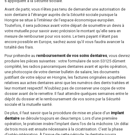
s'appliquent à la Sécurité sociale.
Avant de partir, vous n'êtes pas tenu de demander une autorisation de
soin dentaire à l'étranger auprès de la Sécurité sociale puisque la
Hongrie se situe à l'intérieur de l'espace économique européen.
Toutefois, il sera judicieux avant votre départ de soumettre un devis à
votre mutuelle pour savoir avec précision le montant qu'elle sera en
mesure de rembourser pour vos soins. Le tiers payant n'étant pas
encore possible en Europe, sachez aussi qu'il vous faudra avancer la
totalité des frais.
Pour prétendre au
remboursement de vos soins dentaires
, vous devrez
produire les pièces suivantes : votre formulaire de soin S3125 dûment
complété, les radios panoramiques dentaires avant et après opération,
une photocopie de votre dernier bulletin de salaire, les documents
justifiant de votre séjour en Hongrie, les factures originales acquittées
relatives aux actes dentaires ainsi que les numéros des dents traitées et
leur montant respectif. N’oubliez pas de conserver une copie de votre
dossier avant de le remettre. Il faut attendre quelques semaines entre le
dépôt du dossier et le remboursement de vos soins par la Sécurité
sociale et la mutuelle santé.
De plus, il faut savoir que la procédure de mise en place d’un
implant
dentaire
se déroule toujours en deux temps. Lors d’une première
opération, le praticien insère l’implant dans l’os de la mâchoire. Un délai
de trois mois est ensuite nécessaire à la cicatrisation. C’est la phase
d’ostéo-intégration. À l’issue de cette période, le dentiste pourra