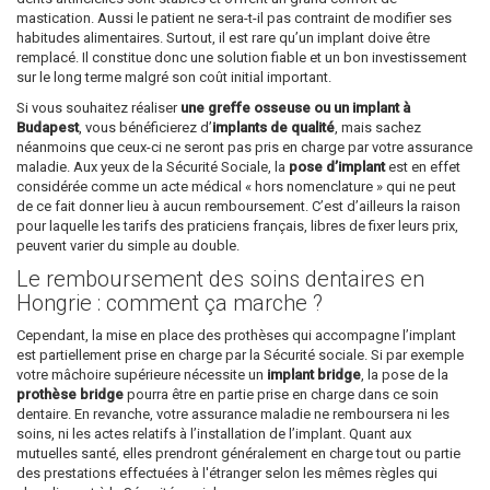
mastication. Aussi le patient ne sera-t-il pas contraint de modifier ses
habitudes alimentaires. Surtout, il est rare qu’un implant doive être
remplacé. Il constitue donc une solution fiable et un bon investissement
sur le long terme malgré son coût initial important.
Si vous souhaitez réaliser
une greffe osseuse ou un implant à
Budapest
, vous bénéficierez d’
implants de qualité
, mais sachez
néanmoins que ceux-ci ne seront pas pris en charge par votre assurance
maladie. Aux yeux de la Sécurité Sociale, la
pose d’implant
est en effet
considérée comme un acte médical « hors nomenclature » qui ne peut
de ce fait donner lieu à aucun remboursement. C’est d’ailleurs la raison
pour laquelle les tarifs des praticiens français, libres de fixer leurs prix,
peuvent varier du simple au double.
Le remboursement des soins dentaires en
Hongrie : comment ça marche ?
Cependant, la mise en place des prothèses qui accompagne l’implant
est partiellement prise en charge par la Sécurité sociale. Si par exemple
votre mâchoire supérieure nécessite un
implant bridge
, la pose de la
prothèse bridge
pourra être en partie prise en charge dans ce soin
dentaire. En revanche, votre assurance maladie ne remboursera ni les
soins, ni les actes relatifs à l’installation de l’implant. Quant aux
mutuelles santé, elles prendront généralement en charge tout ou partie
des prestations effectuées à l'étranger selon les mêmes règles qui