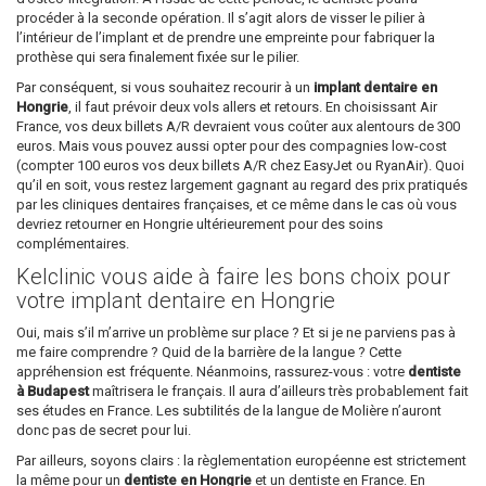
procéder à la seconde opération. Il s’agit alors de visser le pilier à
l’intérieur de l’implant et de prendre une empreinte pour fabriquer la
prothèse qui sera finalement fixée sur le pilier.
Par conséquent, si vous souhaitez recourir à un
implant dentaire en
Hongrie
, il faut prévoir deux vols allers et retours. En choisissant Air
France, vos deux billets A/R devraient vous coûter aux alentours de 300
euros. Mais vous pouvez aussi opter pour des compagnies low-cost
(compter 100 euros vos deux billets A/R chez EasyJet ou RyanAir). Quoi
qu’il en soit, vous restez largement gagnant au regard des prix pratiqués
par les cliniques dentaires françaises, et ce même dans le cas où vous
devriez retourner en Hongrie ultérieurement pour des soins
complémentaires.
Kelclinic vous aide à faire les bons choix pour
votre implant dentaire en Hongrie
Oui, mais s’il m’arrive un problème sur place ? Et si je ne parviens pas à
me faire comprendre ? Quid de la barrière de la langue ? Cette
appréhension est fréquente. Néanmoins, rassurez-vous : votre
dentiste
à Budapest
maîtrisera le français. Il aura d’ailleurs très probablement fait
ses études en France. Les subtilités de la langue de Molière n’auront
donc pas de secret pour lui.
Par ailleurs, soyons clairs : la règlementation européenne est strictement
la même pour un
dentiste en Hongrie
et un dentiste en France. En