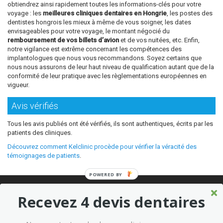
obtiendrez ainsi rapidement toutes les informations-clés pour votre
voyage : les
meilleures cliniques dentaires en Hongrie
, les postes des
dentistes hongrois les mieux à même de vous soigner, les dates
envisageables pour votre voyage, le montant négocié du
remboursement de vos billets d’avion
et de vos nuitées, etc. Enfin,
notre vigilance est extrême concernant les compétences des
implantologues que nous vous recommandons. Soyez certains que
nous nous assurons de leur haut niveau de qualification autant que de la
conformité de leur pratique avec les règlementations européennes en
vigueur.
Avis vérifiés
Tous les avis publiés ont été vérifiés, ils sont authentiques, écrits par les
patients des cliniques.
Découvrez comment Kelclinic procède pour vérifier la véracité des
témoignages de patients
.
POWERED BY
© 2026 Où refaire ses dents moins cher sans sacrifier la qualité ?
Recevez 4 devis dentaires
Meilleures cliniques dentaires à l’étranger
Marketing kelclinic