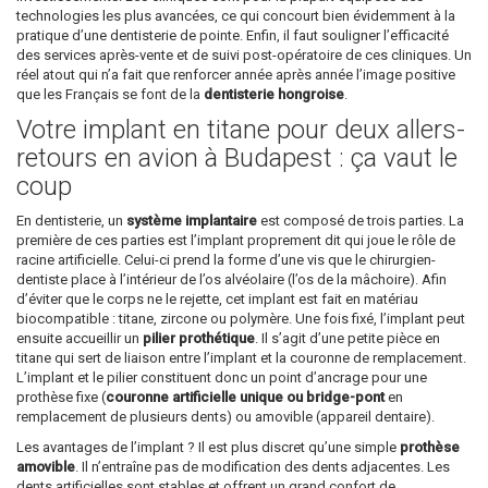
technologies les plus avancées, ce qui concourt bien évidemment à la
pratique d’une dentisterie de pointe. Enfin, il faut souligner l’efficacité
des services après-vente et de suivi post-opératoire de ces cliniques. Un
réel atout qui n’a fait que renforcer année après année l’image positive
que les Français se font de la
dentisterie hongroise
.
Votre implant en titane pour deux allers-
retours en avion à Budapest : ça vaut le
coup
En dentisterie, un
système implantaire
est composé de trois parties. La
première de ces parties est l’implant proprement dit qui joue le rôle de
racine artificielle. Celui-ci prend la forme d’une vis que le chirurgien-
dentiste place à l’intérieur de l’os alvéolaire (l’os de la mâchoire). Afin
d’éviter que le corps ne le rejette, cet implant est fait en matériau
biocompatible : titane, zircone ou polymère. Une fois fixé, l’implant peut
ensuite accueillir un
pilier prothétique
. Il s’agit d’une petite pièce en
titane qui sert de liaison entre l’implant et la couronne de remplacement.
L’implant et le pilier constituent donc un point d’ancrage pour une
prothèse fixe (
couronne artificielle unique ou bridge-pont
en
remplacement de plusieurs dents) ou amovible (appareil dentaire).
Les avantages de l’implant ? Il est plus discret qu’une simple
prothèse
amovible
. Il n’entraîne pas de modification des dents adjacentes. Les
dents artificielles sont stables et offrent un grand confort de