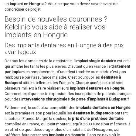
un
implant en Hongrie
? Voici ce que vous devez savoir avant de
concrétiser ce projet.
Besoin de nouvelles couronnes ?
Kelclinic vous aide à réaliser vos
implants en Hongrie
Des implants dentaires en Hongrie à des prix
avantageux
De tous les domaines de la dentisterie,
l’implantologie dentaire
est celui
qui affiche les tarifs les plus élevés. D’autant qu’en France, le
traitement
par implant
en remplacement d’une dent tombée ou malade n’est pas
remboursé par l’assurance maladie. C’est pourquoi les
dentistes à
Budapest
attirent tellement les Français. Chaque année, ceux-ci sont
plusieurs milliers à faire réaliser leurs
implants dentaires en Hongrie
.
Comment expliquer cette explosion des inscriptions de patients français
pour des
interventions chirurgicales de pose d’implants à Budapest ?
Évidemment, le coût ultra-compétitif des
implants dentaires en Hongrie
est la première raison pour laquelle les
dentistes budapestois
ont tant
la cote en France. Malgré la douleur, le
prix d’une prothèse dentaire
complète en France, qui peut monter jusqu’à 2500 euros par mâchoire, a
en effet de quoi décourager plus d’un habitant de l’Hexagone, qui
préférera faire poser ses
implants en Hongrie
. Dans ce pays où le