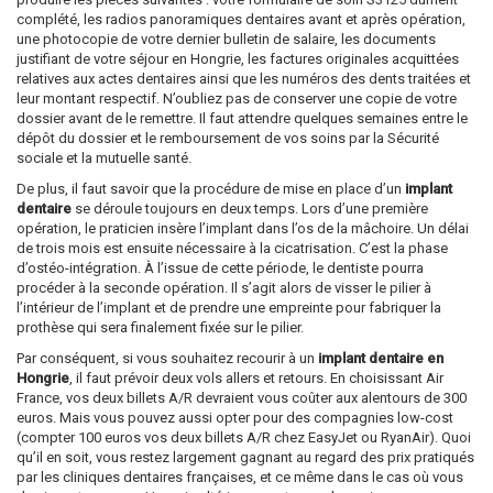
complété, les radios panoramiques dentaires avant et après opération,
une photocopie de votre dernier bulletin de salaire, les documents
justifiant de votre séjour en Hongrie, les factures originales acquittées
relatives aux actes dentaires ainsi que les numéros des dents traitées et
leur montant respectif. N’oubliez pas de conserver une copie de votre
dossier avant de le remettre. Il faut attendre quelques semaines entre le
dépôt du dossier et le remboursement de vos soins par la Sécurité
sociale et la mutuelle santé.
De plus, il faut savoir que la procédure de mise en place d’un
implant
dentaire
se déroule toujours en deux temps. Lors d’une première
opération, le praticien insère l’implant dans l’os de la mâchoire. Un délai
de trois mois est ensuite nécessaire à la cicatrisation. C’est la phase
d’ostéo-intégration. À l’issue de cette période, le dentiste pourra
procéder à la seconde opération. Il s’agit alors de visser le pilier à
l’intérieur de l’implant et de prendre une empreinte pour fabriquer la
prothèse qui sera finalement fixée sur le pilier.
Par conséquent, si vous souhaitez recourir à un
implant dentaire en
Hongrie
, il faut prévoir deux vols allers et retours. En choisissant Air
France, vos deux billets A/R devraient vous coûter aux alentours de 300
euros. Mais vous pouvez aussi opter pour des compagnies low-cost
(compter 100 euros vos deux billets A/R chez EasyJet ou RyanAir). Quoi
qu’il en soit, vous restez largement gagnant au regard des prix pratiqués
par les cliniques dentaires françaises, et ce même dans le cas où vous