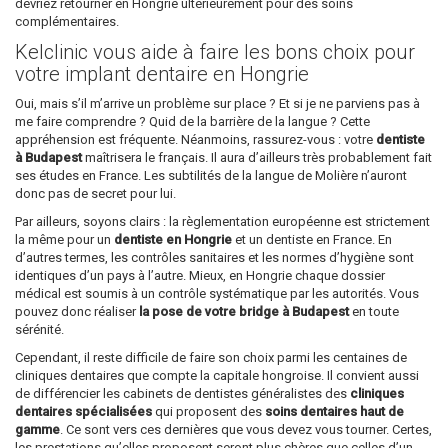
devriez retourner en Hongrie ultérieurement pour des soins
complémentaires.
Kelclinic vous aide à faire les bons choix pour
votre implant dentaire en Hongrie
Oui, mais s’il m’arrive un problème sur place ? Et si je ne parviens pas à
me faire comprendre ? Quid de la barrière de la langue ? Cette
appréhension est fréquente. Néanmoins, rassurez-vous : votre
dentiste
à Budapest
maîtrisera le français. Il aura d’ailleurs très probablement fait
ses études en France. Les subtilités de la langue de Molière n’auront
donc pas de secret pour lui.
Par ailleurs, soyons clairs : la règlementation européenne est strictement
la même pour un
dentiste en Hongrie
et un dentiste en France. En
d’autres termes, les contrôles sanitaires et les normes d’hygiène sont
identiques d’un pays à l’autre. Mieux, en Hongrie chaque dossier
médical est soumis à un contrôle systématique par les autorités. Vous
pouvez donc réaliser
la pose de votre bridge à Budapest
en toute
sérénité.
Cependant, il reste difficile de faire son choix parmi les centaines de
cliniques dentaires que compte la capitale hongroise. Il convient aussi
de différencier les cabinets de dentistes généralistes des
cliniques
dentaires spécialisées
qui proposent des
soins dentaires haut de
gamme
. Ce sont vers ces dernières que vous devez vous tourner. Certes,
les prestations qu’elles proposent seront plus chères que celles d’un