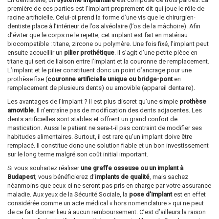
première de ces parties est l’implant proprement dit qui joue le rôle de
racine artificielle. Celui-ci prend la forme d’une vis que le chirurgien-
dentiste place à l’intérieur de l’os alvéolaire (l’os de la mâchoire). Afin
d’éviter que le corps ne le rejette, cet implant est fait en matériau
biocompatible : titane, zircone ou polymère. Une fois fixé, l’implant peut
ensuite accueillir un
pilier prothétique
. Il s’agit d’une petite pièce en
titane qui sert de liaison entre l’implant et la couronne de remplacement.
L’implant et le pilier constituent donc un point d’ancrage pour une
prothèse fixe (
couronne artificielle unique ou bridge-pont
en
remplacement de plusieurs dents) ou amovible (appareil dentaire).
Les avantages de l’implant ? Il est plus discret qu’une simple
prothèse
amovible
. Il n’entraîne pas de modification des dents adjacentes. Les
dents artificielles sont stables et offrent un grand confort de
mastication. Aussi le patient ne sera-t-il pas contraint de modifier ses
habitudes alimentaires. Surtout, il est rare qu’un implant doive être
remplacé. Il constitue donc une solution fiable et un bon investissement
sur le long terme malgré son coût initial important.
Si vous souhaitez réaliser
une greffe osseuse ou un implant à
Budapest
, vous bénéficierez d’
implants de qualité
, mais sachez
néanmoins que ceux-ci ne seront pas pris en charge par votre assurance
maladie. Aux yeux de la Sécurité Sociale, la
pose d’implant
est en effet
considérée comme un acte médical « hors nomenclature » qui ne peut
de ce fait donner lieu à aucun remboursement. C’est d’ailleurs la raison