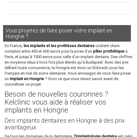
Vous projetez de faire poser votre implant en
Hongrie ?
En France,
les implants et les prothèses dentaires
coûtent chers :
comptez entre 450 et 600 euros pour la pose d’un
pilier prothétique
à
Paris, et jusqu’à 1500 euros pour celle d’un implant dentaire. Des chiffres
en moyenne deux à trois fois plus élevés qu’à Budapest. Avec des prix
défiant toute concurrence, la Hongrie est donc un Eldorado pour les
Français en mal de soins dentaires. Vous envisagez de vous faire poser
un
implant en Hongrie
? Voici ce que vous devez savoir avant de
concrétiser ce projet.
Besoin de nouvelles couronnes ?
Kelclinic vous aide à réaliser vos
implants en Hongrie
Des implants dentaires en Hongrie à des prix
avantageux
De tous les domaines de la dentisterie,
l’implantologie dentaire
est celui