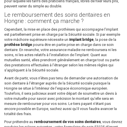
pour laquelle les tarifs des praticiens français, libres de fixer leurs prix,
peuvent varier du simple au double.
Le remboursement des soins dentaires en
Hongrie : comment ça marche ?
Cependant, la mise en place des prothèses qui accompagne l’implant
est partiellement prise en charge par la Sécurité sociale. Si par exemple
votre mâchoire supérieure nécessite un
implant bridge
, la pose de la
prothèse bridge
pourra être en partie prise en charge dans ce soin
dentaire. En revanche, votre assurance maladie ne remboursera ni les
soins, ni les actes relatifs à l’installation de l’implant. Quant aux
mutuelles santé, elles prendront généralement en charge tout ou partie
des prestations effectuées à l'étranger selon les mêmes règles qui
s'appliquent à la Sécurité sociale.
Avant de partir, vous n'êtes pas tenu de demander une autorisation de
soin dentaire à l'étranger auprès de la Sécurité sociale puisque la
Hongrie se situe à l'intérieur de l'espace économique européen.
Toutefois, il sera judicieux avant votre départ de soumettre un devis à
votre mutuelle pour savoir avec précision le montant qu'elle sera en
mesure de rembourser pour vos soins. Le tiers payant n'étant pas
encore possible en Europe, sachez aussi qu'il vous faudra avancer la
totalité des frais.
Pour prétendre au
remboursement de vos soins dentaires
, vous devrez
produire les pièces suivantes : votre formulaire de soin S3125 dûment