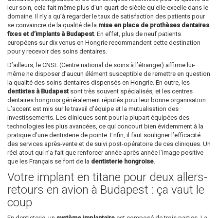
leur soin, cela fait même plus d’un quart de siècle qu’elle excelle dans le
domaine. Il n’y a qu’à regarder le taux de satisfaction des patients pour
se convaincre de la qualité de la
mise en place de prothèses dentaires
fixes et d’implants à Budapest
. En effet, plus de neuf patients
européens sur dix venus en Hongrie recommandent cette destination
pour y recevoir des soins dentaires.
D’ailleurs, le CNSE (Centre national de soins à l’étranger) affirme lui-
même ne disposer d’aucun élément susceptible de remettre en question
la qualité des soins dentaires dispensés en Hongrie. En outre, les
dentistes à Budapest
sont très souvent spécialisés, et les centres
dentaires hongrois généralement réputés pour leur bonne organisation.
L’accent est mis sur le travail d’équipe et la mutualisation des
investissements. Les cliniques sont pour la plupart équipées des
technologies les plus avancées, ce qui concourt bien évidemment à la
pratique d’une dentisterie de pointe. Enfin, il faut souligner l’efficacité
des services après-vente et de suivi post-opératoire de ces cliniques. Un
réel atout qui n’a fait que renforcer année après année l’image positive
que les Français se font de la
dentisterie hongroise
.
Votre implant en titane pour deux allers-
retours en avion à Budapest : ça vaut le
coup
En dentisterie, un
système implantaire
est composé de trois parties. La