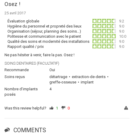
Osez !
25 avril 2017
Évaluation globale
9.2
Hygiène du personnel et propreté des lieux
9.0
Organisation (séjour, planning des soins…)
9.0
Politesse et communication avec le patient
10.0
Qualité des soins et modernité des installations
9.0
Rapport qualité / prix
9.0
Ne pas hésiter à venir, faire la pas. Osez !
SOINS DENTAIRES (FACULTATIF)
Recommande
Oui
Soins reçus
détartrage
extraction-de-dents
greffe-osseuse
implant
Nombre d'implants
4
posés
Was this review helpful?
1
0
COMMENTS