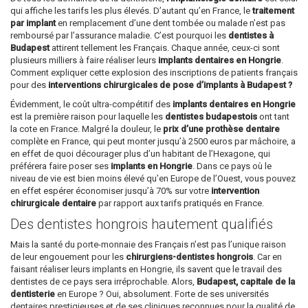
qui affiche les tarifs les plus élevés. D’autant qu’en France, le
traitement
par implant
en remplacement d’une dent tombée ou malade n’est pas
remboursé par l’assurance maladie. C’est pourquoi les
dentistes à
Budapest
attirent tellement les Français. Chaque année, ceux-ci sont
plusieurs milliers à faire réaliser leurs
implants dentaires en Hongrie
.
Comment expliquer cette explosion des inscriptions de patients français
pour des
interventions chirurgicales de pose d’implants à Budapest ?
Évidemment, le coût ultra-compétitif des
implants dentaires en Hongrie
est la première raison pour laquelle les
dentistes budapestois
ont tant
la cote en France. Malgré la douleur, le
prix d’une prothèse dentaire
complète en France, qui peut monter jusqu’à 2500 euros par mâchoire, a
en effet de quoi décourager plus d’un habitant de l’Hexagone, qui
préférera faire poser ses
implants en Hongrie
. Dans ce pays où le
niveau de vie est bien moins élevé qu’en Europe de l’Ouest, vous pouvez
en effet espérer économiser jusqu’à 70% sur votre
intervention
chirurgicale dentaire
par rapport aux tarifs pratiqués en France.
Des dentistes hongrois hautement qualifiés
Mais la santé du porte-monnaie des Français n’est pas l’unique raison
de leur engouement pour les
chirurgiens-dentistes hongrois
. Car en
faisant réaliser leurs implants en Hongrie, ils savent que le travail des
dentistes de ce pays sera irréprochable. Alors,
Budapest, capitale de la
dentisterie
en Europe ? Oui, absolument. Forte de ses universités
dentaires prestigieuses et de ses cliniques reconnues pour la qualité de