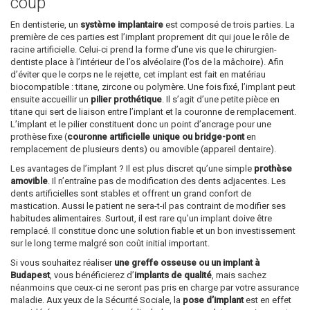
coup
En dentisterie, un
système implantaire
est composé de trois parties. La
première de ces parties est l’implant proprement dit qui joue le rôle de
racine artificielle. Celui-ci prend la forme d’une vis que le chirurgien-
dentiste place à l’intérieur de l’os alvéolaire (l’os de la mâchoire). Afin
d’éviter que le corps ne le rejette, cet implant est fait en matériau
biocompatible : titane, zircone ou polymère. Une fois fixé, l’implant peut
ensuite accueillir un
pilier prothétique
. Il s’agit d’une petite pièce en
titane qui sert de liaison entre l’implant et la couronne de remplacement.
L’implant et le pilier constituent donc un point d’ancrage pour une
prothèse fixe (
couronne artificielle unique ou bridge-pont
en
remplacement de plusieurs dents) ou amovible (appareil dentaire).
Les avantages de l’implant ? Il est plus discret qu’une simple
prothèse
amovible
. Il n’entraîne pas de modification des dents adjacentes. Les
dents artificielles sont stables et offrent un grand confort de
mastication. Aussi le patient ne sera-t-il pas contraint de modifier ses
habitudes alimentaires. Surtout, il est rare qu’un implant doive être
remplacé. Il constitue donc une solution fiable et un bon investissement
sur le long terme malgré son coût initial important.
Si vous souhaitez réaliser
une greffe osseuse ou un implant à
Budapest
, vous bénéficierez d’
implants de qualité
, mais sachez
néanmoins que ceux-ci ne seront pas pris en charge par votre assurance
maladie. Aux yeux de la Sécurité Sociale, la
pose d’implant
est en effet