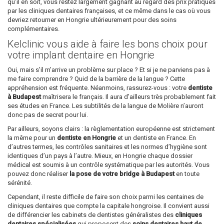
qu’il en soit, vous restez largement gagnant au regard des prix pratiqués
par les cliniques dentaires françaises, et ce même dans le cas où vous
devriez retourner en Hongrie ultérieurement pour des soins
complémentaires.
Kelclinic vous aide à faire les bons choix pour
votre implant dentaire en Hongrie
Oui, mais s’il m’arrive un problème sur place ? Et si je ne parviens pas à
me faire comprendre ? Quid de la barrière de la langue ? Cette
appréhension est fréquente. Néanmoins, rassurez-vous : votre
dentiste
à Budapest
maîtrisera le français. Il aura d’ailleurs très probablement fait
ses études en France. Les subtilités de la langue de Molière n’auront
donc pas de secret pour lui.
Par ailleurs, soyons clairs : la règlementation européenne est strictement
la même pour un
dentiste en Hongrie
et un dentiste en France. En
d’autres termes, les contrôles sanitaires et les normes d’hygiène sont
identiques d’un pays à l’autre. Mieux, en Hongrie chaque dossier
médical est soumis à un contrôle systématique par les autorités. Vous
pouvez donc réaliser
la pose de votre bridge à Budapest
en toute
sérénité.
Cependant, il reste difficile de faire son choix parmi les centaines de
cliniques dentaires que compte la capitale hongroise. Il convient aussi
de différencier les cabinets de dentistes généralistes des
cliniques
dentaires spécialisées
qui proposent des
soins dentaires haut de