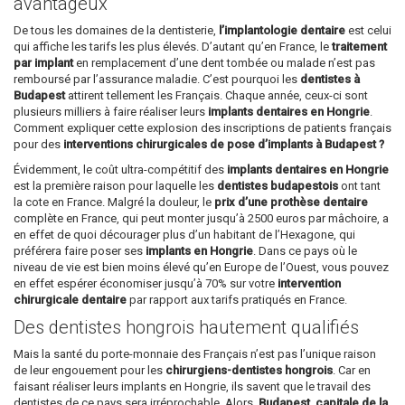
avantageux
De tous les domaines de la dentisterie,
l’implantologie dentaire
est celui
qui affiche les tarifs les plus élevés. D’autant qu’en France, le
traitement
par implant
en remplacement d’une dent tombée ou malade n’est pas
remboursé par l’assurance maladie. C’est pourquoi les
dentistes à
Budapest
attirent tellement les Français. Chaque année, ceux-ci sont
plusieurs milliers à faire réaliser leurs
implants dentaires en Hongrie
.
Comment expliquer cette explosion des inscriptions de patients français
pour des
interventions chirurgicales de pose d’implants à Budapest ?
Évidemment, le coût ultra-compétitif des
implants dentaires en Hongrie
est la première raison pour laquelle les
dentistes budapestois
ont tant
la cote en France. Malgré la douleur, le
prix d’une prothèse dentaire
complète en France, qui peut monter jusqu’à 2500 euros par mâchoire, a
en effet de quoi décourager plus d’un habitant de l’Hexagone, qui
préférera faire poser ses
implants en Hongrie
. Dans ce pays où le
niveau de vie est bien moins élevé qu’en Europe de l’Ouest, vous pouvez
en effet espérer économiser jusqu’à 70% sur votre
intervention
chirurgicale dentaire
par rapport aux tarifs pratiqués en France.
Des dentistes hongrois hautement qualifiés
Mais la santé du porte-monnaie des Français n’est pas l’unique raison
de leur engouement pour les
chirurgiens-dentistes hongrois
. Car en
faisant réaliser leurs implants en Hongrie, ils savent que le travail des
dentistes de ce pays sera irréprochable. Alors,
Budapest, capitale de la