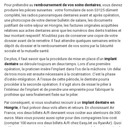
Pour prétendre au
remboursement de vos soins dentaires
, vous devrez
produire les pièces suivantes : votre formulaire de soin S3125 dûment
complété, les radios panoramiques dentaires avant et après opération,
une photocopie de votre dernier bulletin de salaire, les documents
justifiant de votre séjour en Hongrie, les factures originales acquittées
relatives aux actes dentaires ainsi que les numéros des dents traitées et
leur montant respectif. N’oubliez pas de conserver une copie de votre
dossier avant de le remettre. Il faut attendre quelques semaines entre le
dépôt du dossier et le remboursement de vos soins par la Sécurité
sociale et la mutuelle santé.
De plus, il faut savoir que la procédure de mise en place d’un
implant
dentaire
se déroule toujours en deux temps. Lors d’une première
opération, le praticien insère l’implant dans l’os de la mâchoire. Un délai
de trois mois est ensuite nécessaire à la cicatrisation. C’est la phase
d’ostéo-intégration. À l’issue de cette période, le dentiste pourra
procéder à la seconde opération. Il s’agit alors de visser le pilier à
l’intérieur de l’implant et de prendre une empreinte pour fabriquer la
prothèse qui sera finalement fixée sur le pilier.
Par conséquent, si vous souhaitez recourir à un
implant dentaire en
Hongrie
, il faut prévoir deux vols allers et retours. En choisissant Air
France, vos deux billets A/R devraient vous coûter aux alentours de 300
euros. Mais vous pouvez aussi opter pour des compagnies low-cost
(compter 100 euros vos deux billets A/R chez EasyJet ou RyanAir). Quoi