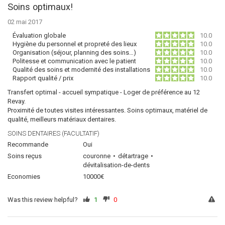
Soins optimaux!
02 mai 2017
Évaluation globale
10.0
Hygiène du personnel et propreté des lieux
10.0
Organisation (séjour, planning des soins…)
10.0
Politesse et communication avec le patient
10.0
Qualité des soins et modernité des installations
10.0
Rapport qualité / prix
10.0
Transfert optimal - accueil sympatique - Loger de préférence au 12
Revay.
Proximité de toutes visites intéressantes. Soins optimaux, matériel de
qualité, meilleurs matériaux dentaires.
SOINS DENTAIRES (FACULTATIF)
Recommande
Oui
Soins reçus
couronne
détartrage
dévitalisation-de-dents
Economies
10000€
Was this review helpful?
1
0