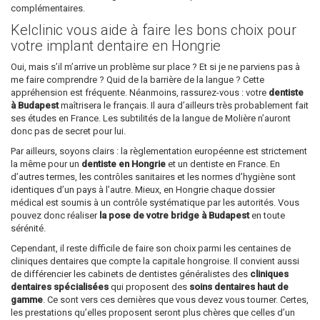
complémentaires.
Kelclinic vous aide à faire les bons choix pour
votre implant dentaire en Hongrie
Oui, mais s’il m’arrive un problème sur place ? Et si je ne parviens pas à
me faire comprendre ? Quid de la barrière de la langue ? Cette
appréhension est fréquente. Néanmoins, rassurez-vous : votre
dentiste
à Budapest
maîtrisera le français. Il aura d’ailleurs très probablement fait
ses études en France. Les subtilités de la langue de Molière n’auront
donc pas de secret pour lui.
Par ailleurs, soyons clairs : la règlementation européenne est strictement
la même pour un
dentiste en Hongrie
et un dentiste en France. En
d’autres termes, les contrôles sanitaires et les normes d’hygiène sont
identiques d’un pays à l’autre. Mieux, en Hongrie chaque dossier
médical est soumis à un contrôle systématique par les autorités. Vous
pouvez donc réaliser
la pose de votre bridge à Budapest
en toute
sérénité.
Cependant, il reste difficile de faire son choix parmi les centaines de
cliniques dentaires que compte la capitale hongroise. Il convient aussi
de différencier les cabinets de dentistes généralistes des
cliniques
dentaires spécialisées
qui proposent des
soins dentaires haut de
gamme
. Ce sont vers ces dernières que vous devez vous tourner. Certes,
les prestations qu’elles proposent seront plus chères que celles d’un