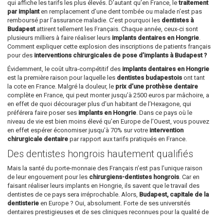
qui affiche les tarifs les plus élevés. D’autant qu’en France, le
traitement
par implant
en remplacement d’une dent tombée ou malade n’est pas
remboursé par l’assurance maladie. C’est pourquoi les
dentistes à
Budapest
attirent tellement les Français. Chaque année, ceux-ci sont
plusieurs milliers à faire réaliser leurs
implants dentaires en Hongrie
.
Comment expliquer cette explosion des inscriptions de patients français
pour des
interventions chirurgicales de pose d’implants à Budapest ?
Évidemment, le coût ultra-compétitif des
implants dentaires en Hongrie
est la première raison pour laquelle les
dentistes budapestois
ont tant
la cote en France. Malgré la douleur, le
prix d’une prothèse dentaire
complète en France, qui peut monter jusqu’à 2500 euros par mâchoire, a
en effet de quoi décourager plus d’un habitant de l’Hexagone, qui
préférera faire poser ses
implants en Hongrie
. Dans ce pays où le
niveau de vie est bien moins élevé qu’en Europe de l’Ouest, vous pouvez
en effet espérer économiser jusqu’à 70% sur votre
intervention
chirurgicale dentaire
par rapport aux tarifs pratiqués en France.
Des dentistes hongrois hautement qualifiés
Mais la santé du porte-monnaie des Français n’est pas l’unique raison
de leur engouement pour les
chirurgiens-dentistes hongrois
. Car en
faisant réaliser leurs implants en Hongrie, ils savent que le travail des
dentistes de ce pays sera irréprochable. Alors,
Budapest, capitale de la
dentisterie
en Europe ? Oui, absolument. Forte de ses universités
dentaires prestigieuses et de ses cliniques reconnues pour la qualité de