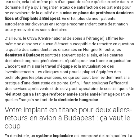
leur soin, cela fait même plus d’un quart de siècle qu’elle excelle dans le
domaine. Il n’y a qu’à regarder le taux de satisfaction des patients pour
se convaincre de la qualité de la
mise en place de prothèses dentaires
fixes et d’implants à Budapest
. En effet, plus de neuf patients
européens sur dix venus en Hongrie recommandent cette destination
pour y recevoir des soins dentaires.
D’ailleurs, le CNSE (Centre national de soins à l’étranger) affirme lui-
même ne disposer d’aucun élément susceptible de remettre en question
la qualité des soins dentaires dispensés en Hongrie. En outre, les
dentistes à Budapest
sont très souvent spécialisés, et les centres
dentaires hongrois généralement réputés pour leur bonne organisation.
L’accent est mis sur le travail d’équipe et la mutualisation des
investissements. Les cliniques sont pour la plupart équipées des
technologies les plus avancées, ce qui concourt bien évidemment à la
pratique d’une dentisterie de pointe. Enfin, il faut souligner l’efficacité
des services après-vente et de suivi post-opératoire de ces cliniques. Un
réel atout qui n’a fait que renforcer année après année l’image positive
que les Français se font de la
dentisterie hongroise
.
Votre implant en titane pour deux allers-
retours en avion à Budapest : ça vaut le
coup
En dentisterie, un
système implantaire
est composé de trois parties. La