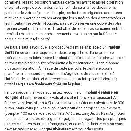
complété, les radios panoramiques dentaires avant et après opération,
une photocopie de votre dernier bulletin de salaire, les documents
justifiant de votre séjour en Hongrie, les factures originales acquittées
relatives aux actes dentaires ainsi que les numéros des dents traitées et
leur montant respectif. N’oubliez pas de conserver une copie de votre
dossier avant de le remettre. Il faut attendre quelques semaines entre le
dépôt du dossier et le remboursement de vos soins par la Sécurité
sociale et la mutuelle santé.
De plus, il faut savoir que la procédure de mise en place d’un
implant
dentaire
se déroule toujours en deux temps. Lors d’une première
opération, le praticien insère l’implant dans l’os de la mâchoire. Un délai
de trois mois est ensuite nécessaire à la cicatrisation. C’est la phase
d’ostéo-intégration. À l’issue de cette période, le dentiste pourra
procéder à la seconde opération. Il s’agit alors de visser le pilier à
l’intérieur de l’implant et de prendre une empreinte pour fabriquer la
prothèse qui sera finalement fixée sur le pilier.
Par conséquent, si vous souhaitez recourir à un
implant dentaire en
Hongrie
, il faut prévoir deux vols allers et retours. En choisissant Air
France, vos deux billets A/R devraient vous coûter aux alentours de 300
euros. Mais vous pouvez aussi opter pour des compagnies low-cost
(compter 100 euros vos deux billets A/R chez EasyJet ou RyanAir). Quoi
qu’il en soit, vous restez largement gagnant au regard des prix pratiqués
par les cliniques dentaires françaises, et ce même dans le cas où vous
devriez retourner en Hongrie ultérieurement pour des soins