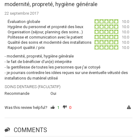
modernité, propreté, hygiène générale
22 septembre 2017
Évaluation globale
10.0
Hygiène du personnel et propreté des lieux
10.0
Organisation (séjour, planning des soins…)
10.0
Politesse et communication avec le patient
10.0
Qualité des soins et modernité des installations
10.0
Rapport qualité / prix
10.0
- modernité, propreté, hygiène générale
- le fait de bénéficier d'un(e) interprète
- la gentillesse de toutes les personnes que j'ai cotoyé
- je pourrais contredire les idées reçues sur une éventuelle vétusté des
installations du matériel utilisé
SOINS DENTAIRES (FACULTATIF)
Recommande
Oui
Was this review helpful?
1
0
COMMENTS