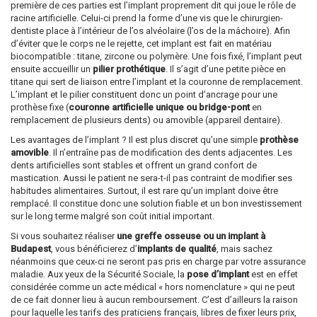
première de ces parties est l’implant proprement dit qui joue le rôle de
racine artificielle. Celui-ci prend la forme d’une vis que le chirurgien-
dentiste place à l’intérieur de l’os alvéolaire (l’os de la mâchoire). Afin
d’éviter que le corps ne le rejette, cet implant est fait en matériau
biocompatible : titane, zircone ou polymère. Une fois fixé, l’implant peut
ensuite accueillir un
pilier prothétique
. Il s’agit d’une petite pièce en
titane qui sert de liaison entre l’implant et la couronne de remplacement.
L’implant et le pilier constituent donc un point d’ancrage pour une
prothèse fixe (
couronne artificielle unique ou bridge-pont
en
remplacement de plusieurs dents) ou amovible (appareil dentaire).
Les avantages de l’implant ? Il est plus discret qu’une simple
prothèse
amovible
. Il n’entraîne pas de modification des dents adjacentes. Les
dents artificielles sont stables et offrent un grand confort de
mastication. Aussi le patient ne sera-t-il pas contraint de modifier ses
habitudes alimentaires. Surtout, il est rare qu’un implant doive être
remplacé. Il constitue donc une solution fiable et un bon investissement
sur le long terme malgré son coût initial important.
Si vous souhaitez réaliser
une greffe osseuse ou un implant à
Budapest
, vous bénéficierez d’
implants de qualité
, mais sachez
néanmoins que ceux-ci ne seront pas pris en charge par votre assurance
maladie. Aux yeux de la Sécurité Sociale, la
pose d’implant
est en effet
considérée comme un acte médical « hors nomenclature » qui ne peut
de ce fait donner lieu à aucun remboursement. C’est d’ailleurs la raison
pour laquelle les tarifs des praticiens français, libres de fixer leurs prix,