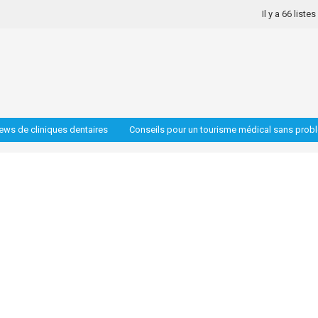
Il y a 66 liste
iews de cliniques dentaires
Conseils pour un tourisme médical sans prob