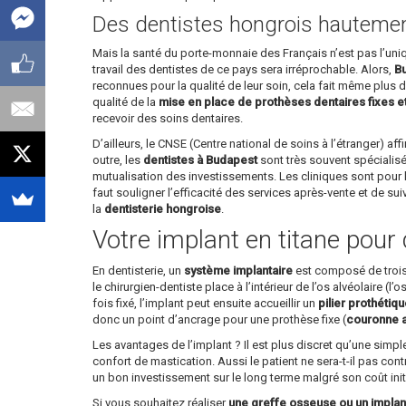
Des dentistes hongrois hautement
Mais la santé du porte-monnaie des Français n’est pas l’un
travail des dentistes de ce pays sera irréprochable. Alors,
Bu
reconnues pour la qualité de leur soin, cela fait même plus d’
qualité de la
mise en place de prothèses dentaires fixes e
recevoir des soins dentaires.
D’ailleurs, le CNSE (Centre national de soins à l’étranger) 
outre, les
dentistes à Budapest
sont très souvent spécialisé
mutualisation des investissements. Les cliniques sont pour l
faut souligner l’efficacité des services après-vente et de su
la
dentisterie hongroise
.
Votre implant en titane pour 
En dentisterie, un
système implantaire
est composé de trois p
le chirurgien-dentiste place à l’intérieur de l’os alvéolaire (l
fois fixé, l’implant peut ensuite accueillir un
pilier prothétiq
donc un point d’ancrage pour une prothèse fixe (
couronne ar
Les avantages de l’implant ? Il est plus discret qu’une simp
confort de mastication. Aussi le patient ne sera-t-il pas cont
un bon investissement sur le long terme malgré son coût init
Si vous souhaitez réaliser
une greffe osseuse ou un implan