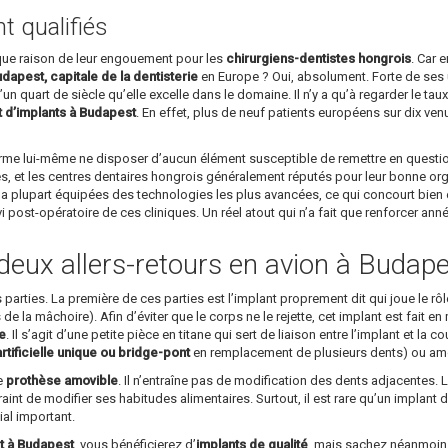
 qualifiés
ique raison de leur engouement pour les
chirurgiens-dentistes hongrois
. Car 
dapest, capitale de la dentisterie
en Europe ? Oui, absolument. Forte de ses u
un quart de siècle qu’elle excelle dans le domaine. Il n’y a qu’à regarder le ta
t d’implants à Budapest
. En effet, plus de neuf patients européens sur dix v
affirme lui-même ne disposer d’aucun élément susceptible de remettre en questi
s, et les centres dentaires hongrois généralement réputés pour leur bonne organi
a plupart équipées des technologies les plus avancées, ce qui concourt bien év
ivi post-opératoire de ces cliniques. Un réel atout qui n’a fait que renforcer an
deux allers-retours en avion à Budape
arties. La première de ces parties est l’implant proprement dit qui joue le rôle 
’os de la mâchoire). Afin d’éviter que le corps ne le rejette, cet implant est fait
ue
. Il s’agit d’une petite pièce en titane qui sert de liaison entre l’implant et la
tificielle unique ou bridge-pont
en remplacement de plusieurs dents) ou amov
le
prothèse amovible
. Il n’entraîne pas de modification des dents adjacentes. L
raint de modifier ses habitudes alimentaires. Surtout, il est rare qu’un implant 
ial important.
t à Budapest
, vous bénéficierez d’
implants de qualité
, mais sachez néanmoins