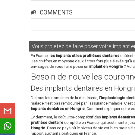
COMMENTS
Vous projetez de faire poser votre implant e
En France,
les implants et les prothèses dentaires
coûtent 
Des chiffres en moyenne deux à trois fois plus élevés qu’à 
envisagez de vous faire poser un
implant en Hongrie
? Voic
Besoin de nouvelles couronne
Des implants dentaires en Hongri
De tous les domaines de la dentisterie,
l’implantologie dent
malade n’est pas remboursé par l’assurance maladie. C’est
implants dentaires en Hongrie
. Comment expliquer cette ex
Évidemment, le coût ultra-compétitif des
implants dentaire
prothèse dentaire
complète en France, qui peut monter jusq
Hongrie
. Dans ce pays où le niveau de vie est bien moins é
rapport aux tarifs pratiqués en France.