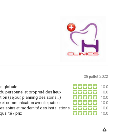
08 juillet 2022
on globale
10.0
du personnel et propreté des lieux
10.0
tion (séjour, planning des soins…)
10.0
e et communication avec le patient
10.0
des soins et modernité des installations
10.0
ualité / prix
10.0