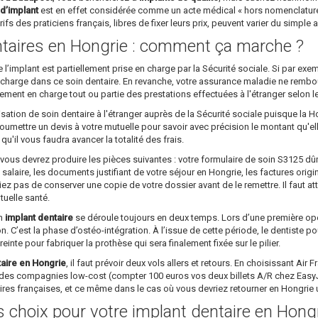
d’implant
est en effet considérée comme un acte médical « hors nomenclature »
ifs des praticiens français, libres de fixer leurs prix, peuvent varier du simple 
taires en Hongrie : comment ça marche ?
implant est partiellement prise en charge par la Sécurité sociale. Si par ex
 charge dans ce soin dentaire. En revanche, votre assurance maladie ne rembourser
lement en charge tout ou partie des prestations effectuées à l'étranger selon l
sation de soin dentaire à l'étranger auprès de la Sécurité sociale puisque la H
 soumettre un devis à votre mutuelle pour savoir avec précision le montant qu'e
'il vous faudra avancer la totalité des frais.
 vous devrez produire les pièces suivantes : votre formulaire de soin S3125 
salaire, les documents justifiant de votre séjour en Hongrie, les factures origi
iez pas de conserver une copie de votre dossier avant de le remettre. Il faut a
tuelle santé.
un
implant dentaire
se déroule toujours en deux temps. Lors d’une première opéra
on. C’est la phase d’ostéo-intégration. À l’issue de cette période, le dentiste p
preinte pour fabriquer la prothèse qui sera finalement fixée sur le pilier.
taire en Hongrie
, il faut prévoir deux vols allers et retours. En choisissant Air
des compagnies low-cost (compter 100 euros vos deux billets A/R chez EasyJet
aires françaises, et ce même dans le cas où vous devriez retourner en Hongri
ns choix pour votre implant dentaire en Hong