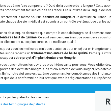
parviens pas à me faire comprendre ? Quid de la barrière de la langue ? Cette a
rs très probablement fait ses études en France. Les subtilités de la langue de Mo
st strictement la même pour un
dentiste en Hongrie
et un dentiste en France. En
ngrie chaque dossier médical est soumis à un contrôle systématique par les au
ntaines de cliniques dentaires que compte la capitale hongroise. Il convient aus
dentaires haut de gamme
. Ce sont vers ces dernières que vous devez vous tou
s elles seront aussi plus sûres et de meilleure qualité.
ant pour vous les meilleures cliniques dentaires pour un séjour en Hongrie sa
êtes sûr de recevoir un
traitement implantaire de haute qualité
. Parce que vot
ageux pour
votre projet d’implant dentaire en Hongrie
.
s transmettrons les devis les plus intéressants pour vous. Vous obtiendrez 
s postes des dentistes hongrois les mieux à même de vous soigner, les dates 
tc. Enfin, notre vigilance est extrême concernant les compétences des impl
ant que de la conformité de leur pratique avec les règlementations européenne
crits par les patients des cliniques.
R
ité des témoignages de patients
.