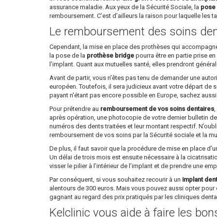
assurance maladie. Aux yeux de la Sécurité Sociale, la
pose 
remboursement. C’est d’ailleurs la raison pour laquelle les tar
Le remboursement des soins den
Cependant, la mise en place des prothèses qui accompagne l’
la pose de la
prothèse bridge
pourra être en partie prise en
l’implant. Quant aux mutuelles santé, elles prendront généra
Avant de partir, vous n'êtes pas tenu de demander une autori
européen. Toutefois, il sera judicieux avant votre départ de
payant n'étant pas encore possible en Europe, sachez aussi qu
Pour prétendre au
remboursement de vos soins dentaires
,
après opération, une photocopie de votre dernier bulletin de 
numéros des dents traitées et leur montant respectif. N’oubl
remboursement de vos soins par la Sécurité sociale et la mu
De plus, il faut savoir que la procédure de mise en place d’
Un délai de trois mois est ensuite nécessaire à la cicatrisati
visser le pilier à l’intérieur de l’implant et de prendre une em
Par conséquent, si vous souhaitez recourir à un
implant den
alentours de 300 euros. Mais vous pouvez aussi opter pour 
gagnant au regard des prix pratiqués par les cliniques dent
Kelclinic vous aide à faire les bo