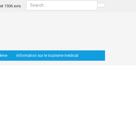
s et 1506 avis.
Search
lème
Information sur le tourisme médical