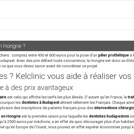
n Hongrie ?
chers : comptez entre 450 et 600 euros pour la pose d’un
pilier prothétique
à P
Budapest. Avec des prix défiant toute concurrence, la Hongrie est donc un Eld
i ce que vous devez savoir avant de concrétiser ce projet.
s ? Kelclinic vous aide à réaliser vo
e à des prix avantageux
aire
est celui qui affiche les tarifs les plus élevés. D’autant qu’en France, le
tra
 pourquoi les
dentistes à Budapest
attirent tellement les Français. Chaque année
plosion des inscriptions de patients français pour des
interventions chirurgi
s en Hongrie
est la première raison pour laquelle les
dentistes budapestois
ont
u’à 2500 euros par mâchoire, a en effet de quoi décourager plus d’un habitant
levé qu’en Europe de l’Ouest, vous pouvez en effet espérer économiser jusqu’