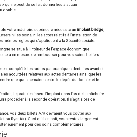
 qui ne peut de ce fait donner lieu à aucun
au double.
emple votre mâchoire supérieure nécessite un
implant bridge
,
a ni les soins, ni les actes relatifs à l’installation de
es mêmes règles qui s'appliquent à la Sécurité sociale.
ongrie se situe à l'intérieur de l'espace économique
lle sera en mesure de rembourser pour vos soins. Le tiers
dûment complété, les radios panoramiques dentaires avant et
nales acquittées relatives aux actes dentaires ainsi que les
ttendre quelques semaines entre le dépôt du dossier et le
tion, le praticien insère l’implant dans l’os de la mâchoire.
ourra procéder à la seconde opération. Il s’agit alors de
 France, vos deux billets A/R devraient vous coûter aux
 ou RyanAir). Quoi qu’il en soit, vous restez largement
e ultérieurement pour des soins complémentaires.
rie