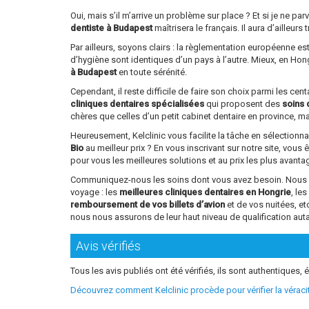
Oui, mais s’il m’arrive un problème sur place ? Et si je ne 
dentiste à Budapest
maîtrisera le français. Il aura d’ailleu
Par ailleurs, soyons clairs : la règlementation européenne e
d’hygiène sont identiques d’un pays à l’autre. Mieux, en Ho
à Budapest
en toute sérénité.
Cependant, il reste difficile de faire son choix parmi les ce
cliniques dentaires spécialisées
qui proposent des
soins 
chères que celles d’un petit cabinet dentaire en province, mai
Heureusement, Kelclinic vous facilite la tâche en sélectionn
Bio
au meilleur prix ? En vous inscrivant sur notre site, vous 
pour vous les meilleures solutions et au prix les plus avant
Communiquez-nous les soins dont vous avez besoin. Nous vou
voyage : les
meilleures cliniques dentaires en Hongrie
, le
remboursement de vos billets d’avion
et de vos nuitées, e
nous nous assurons de leur haut niveau de qualification aut
Avis vérifiés
Tous les avis publiés ont été vérifiés, ils sont authentiques, é
Découvrez comment Kelclinic procède pour vérifier la vérac