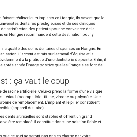
en faisant réaliser leurs implants en Hongrie, ils savent que le
niversités dentaires prestigieuses et de ses cliniques
ux de satisfaction des patients pour se convaincre de la
enus en Hongrie recommandent cette destination pour y
on la qualité des soins dentaires dispensés en Hongrie. En
sation. L’accent est mis sur le travail d’équipe et la
idemment à la pratique d’une dentisterie de pointe. Enfin, il
née après année l’image positive que les Français se font de
st : ça vaut le coup
de racine artificielle. Celui-ci prend la forme d’une vis que
 en matériau biocompatible : titane, zircone ou polymère. Une
 couronne de remplacement. L’implant et le pilier constituent
ible (appareil dentaire).
es dents artificielles sont stables et offrent un grand
doive être remplacé. Il constitue donc une solution fiable et
 que ceux-ci ne seront pas pris en charge par votre