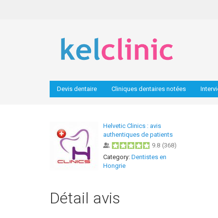
Devis dentaire
Cliniques dentaires notées
Interv
Helvetic Clinics : avis
authentiques de patients
9.8
(
368
)
Category:
Dentistes en
Hongrie
Détail avis