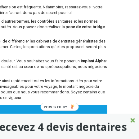
ppréhension est fréquente. Néanmoins, rassurez-vous : votre
lière n’auront donc pas de secret pour lui.
 d’autres termes, les contrôles sanitaires et les normes
torités. Vous pouvez donc réaliser
la pose de votre bridge
si de différencier les cabinets de dentistes généralistes des
rner. Certes, les prestations qu’elles proposent seront plus
ns douleur. Vous souhaitez vous faire poser un
implant Alpha-
re santé est au cœur de nos préoccupations, nous négocions
ainsi rapidement toutes les informations-clés pour votre
envisageables pour votre voyage, le montant négocié du
antologues que nous vous recommandons. Soyez certains que
s en vigueur.
POWERED BY
ecevez 4 devis dentaires