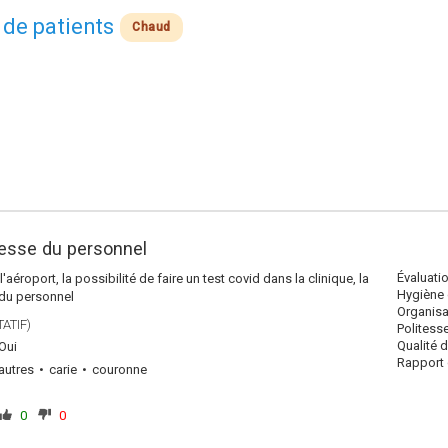
 de patients
Chaud
llesse du personnel
Évaluati
aéroport, la possibilité de faire un test covid dans la clinique, la
Hygiène 
e du personnel
Organisa
ATIF)
Politess
Qualité 
Oui
Rapport q
autres
carie
couronne
0
0