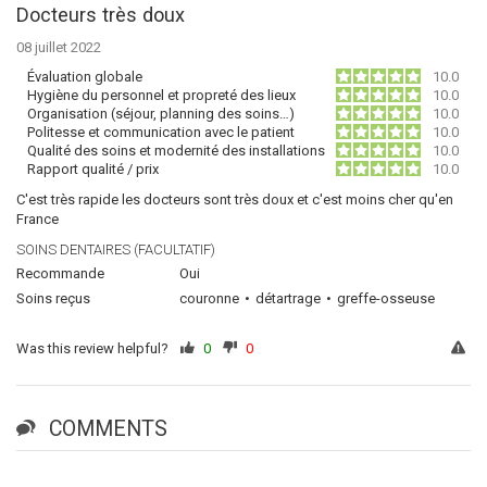
Docteurs très doux
08 juillet 2022
Évaluation globale
10.0
Hygiène du personnel et propreté des lieux
10.0
Organisation (séjour, planning des soins…)
10.0
Politesse et communication avec le patient
10.0
Qualité des soins et modernité des installations
10.0
Rapport qualité / prix
10.0
C'est très rapide les docteurs sont très doux et c'est moins cher qu'en
France
SOINS DENTAIRES (FACULTATIF)
Recommande
Oui
Soins reçus
couronne
détartrage
greffe-osseuse
Was this review helpful?
0
0
COMMENTS