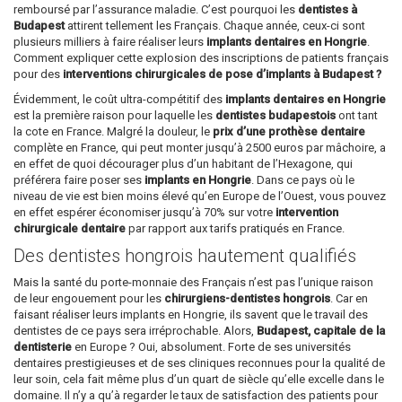
remboursé par l’assurance maladie. C’est pourquoi les
dentistes à
Budapest
attirent tellement les Français. Chaque année, ceux-ci sont
plusieurs milliers à faire réaliser leurs
implants dentaires en Hongrie
.
Comment expliquer cette explosion des inscriptions de patients français
pour des
interventions chirurgicales de pose d’implants à Budapest ?
Évidemment, le coût ultra-compétitif des
implants dentaires en Hongrie
est la première raison pour laquelle les
dentistes budapestois
ont tant
la cote en France. Malgré la douleur, le
prix d’une prothèse dentaire
complète en France, qui peut monter jusqu’à 2500 euros par mâchoire, a
en effet de quoi décourager plus d’un habitant de l’Hexagone, qui
préférera faire poser ses
implants en Hongrie
. Dans ce pays où le
niveau de vie est bien moins élevé qu’en Europe de l’Ouest, vous pouvez
en effet espérer économiser jusqu’à 70% sur votre
intervention
chirurgicale dentaire
par rapport aux tarifs pratiqués en France.
Des dentistes hongrois hautement qualifiés
Mais la santé du porte-monnaie des Français n’est pas l’unique raison
de leur engouement pour les
chirurgiens-dentistes hongrois
. Car en
faisant réaliser leurs implants en Hongrie, ils savent que le travail des
dentistes de ce pays sera irréprochable. Alors,
Budapest, capitale de la
dentisterie
en Europe ? Oui, absolument. Forte de ses universités
dentaires prestigieuses et de ses cliniques reconnues pour la qualité de
leur soin, cela fait même plus d’un quart de siècle qu’elle excelle dans le
domaine. Il n’y a qu’à regarder le taux de satisfaction des patients pour