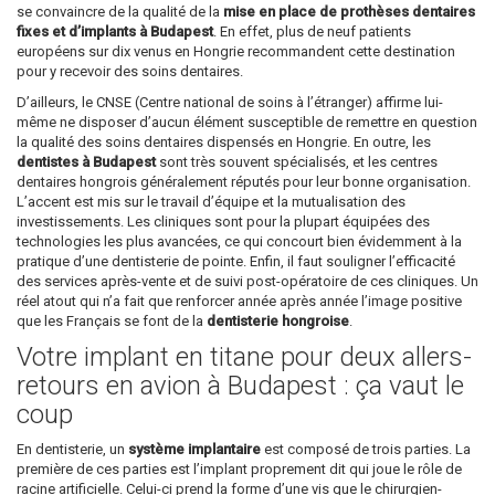
se convaincre de la qualité de la
mise en place de prothèses dentaires
fixes et d’implants à Budapest
. En effet, plus de neuf patients
européens sur dix venus en Hongrie recommandent cette destination
pour y recevoir des soins dentaires.
D’ailleurs, le CNSE (Centre national de soins à l’étranger) affirme lui-
même ne disposer d’aucun élément susceptible de remettre en question
la qualité des soins dentaires dispensés en Hongrie. En outre, les
dentistes à Budapest
sont très souvent spécialisés, et les centres
dentaires hongrois généralement réputés pour leur bonne organisation.
L’accent est mis sur le travail d’équipe et la mutualisation des
investissements. Les cliniques sont pour la plupart équipées des
technologies les plus avancées, ce qui concourt bien évidemment à la
pratique d’une dentisterie de pointe. Enfin, il faut souligner l’efficacité
des services après-vente et de suivi post-opératoire de ces cliniques. Un
réel atout qui n’a fait que renforcer année après année l’image positive
que les Français se font de la
dentisterie hongroise
.
Votre implant en titane pour deux allers-
retours en avion à Budapest : ça vaut le
coup
En dentisterie, un
système implantaire
est composé de trois parties. La
première de ces parties est l’implant proprement dit qui joue le rôle de
racine artificielle. Celui-ci prend la forme d’une vis que le chirurgien-