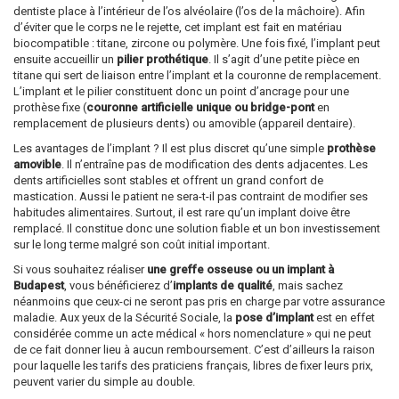
dentiste place à l’intérieur de l’os alvéolaire (l’os de la mâchoire). Afin
d’éviter que le corps ne le rejette, cet implant est fait en matériau
biocompatible : titane, zircone ou polymère. Une fois fixé, l’implant peut
ensuite accueillir un
pilier prothétique
. Il s’agit d’une petite pièce en
titane qui sert de liaison entre l’implant et la couronne de remplacement.
L’implant et le pilier constituent donc un point d’ancrage pour une
prothèse fixe (
couronne artificielle unique ou bridge-pont
en
remplacement de plusieurs dents) ou amovible (appareil dentaire).
Les avantages de l’implant ? Il est plus discret qu’une simple
prothèse
amovible
. Il n’entraîne pas de modification des dents adjacentes. Les
dents artificielles sont stables et offrent un grand confort de
mastication. Aussi le patient ne sera-t-il pas contraint de modifier ses
habitudes alimentaires. Surtout, il est rare qu’un implant doive être
remplacé. Il constitue donc une solution fiable et un bon investissement
sur le long terme malgré son coût initial important.
Si vous souhaitez réaliser
une greffe osseuse ou un implant à
Budapest
, vous bénéficierez d’
implants de qualité
, mais sachez
néanmoins que ceux-ci ne seront pas pris en charge par votre assurance
maladie. Aux yeux de la Sécurité Sociale, la
pose d’implant
est en effet
considérée comme un acte médical « hors nomenclature » qui ne peut
de ce fait donner lieu à aucun remboursement. C’est d’ailleurs la raison
pour laquelle les tarifs des praticiens français, libres de fixer leurs prix,
peuvent varier du simple au double.