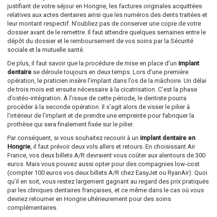
justifiant de votre séjour en Hongrie, les factures originales acquittées
relatives aux actes dentaires ainsi que les numéros des dents traitées et
leur montant respectif. N’oubliez pas de conserver une copie de votre
dossier avant de le remettre. Il faut attendre quelques semaines entre le
dépôt du dossier et le remboursement de vos soins par la Sécurité
sociale et la mutuelle santé.
De plus, il faut savoir que la procédure de mise en place d’un
implant
dentaire
se déroule toujours en deux temps. Lors d’une première
opération, le praticien insère l’implant dans l’os de la mâchoire. Un délai
de trois mois est ensuite nécessaire à la cicatrisation. C’est la phase
d’ostéo-intégration. À l’issue de cette période, le dentiste pourra
procéder à la seconde opération. Il s’agit alors de visser le pilier à
l’intérieur de l’implant et de prendre une empreinte pour fabriquer la
prothèse qui sera finalement fixée sur le pilier.
Par conséquent, si vous souhaitez recourir à un
implant dentaire en
Hongrie
, il faut prévoir deux vols allers et retours. En choisissant Air
France, vos deux billets A/R devraient vous coûter aux alentours de 300
euros. Mais vous pouvez aussi opter pour des compagnies low-cost
(compter 100 euros vos deux billets A/R chez EasyJet ou RyanAir). Quoi
qu’il en soit, vous restez largement gagnant au regard des prix pratiqués
par les cliniques dentaires françaises, et ce même dans le cas où vous
devriez retourner en Hongrie ultérieurement pour des soins
complémentaires.