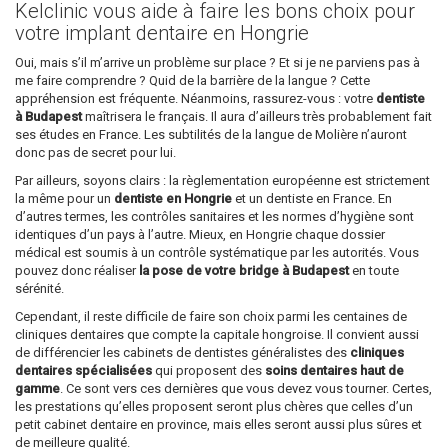
Kelclinic vous aide à faire les bons choix pour
votre implant dentaire en Hongrie
Oui, mais s’il m’arrive un problème sur place ? Et si je ne parviens pas à
me faire comprendre ? Quid de la barrière de la langue ? Cette
appréhension est fréquente. Néanmoins, rassurez-vous : votre
dentiste
à Budapest
maîtrisera le français. Il aura d’ailleurs très probablement fait
ses études en France. Les subtilités de la langue de Molière n’auront
donc pas de secret pour lui.
Par ailleurs, soyons clairs : la règlementation européenne est strictement
la même pour un
dentiste en Hongrie
et un dentiste en France. En
d’autres termes, les contrôles sanitaires et les normes d’hygiène sont
identiques d’un pays à l’autre. Mieux, en Hongrie chaque dossier
médical est soumis à un contrôle systématique par les autorités. Vous
pouvez donc réaliser
la pose de votre bridge à Budapest
en toute
sérénité.
Cependant, il reste difficile de faire son choix parmi les centaines de
cliniques dentaires que compte la capitale hongroise. Il convient aussi
de différencier les cabinets de dentistes généralistes des
cliniques
dentaires spécialisées
qui proposent des
soins dentaires haut de
gamme
. Ce sont vers ces dernières que vous devez vous tourner. Certes,
les prestations qu’elles proposent seront plus chères que celles d’un
petit cabinet dentaire en province, mais elles seront aussi plus sûres et
de meilleure qualité.