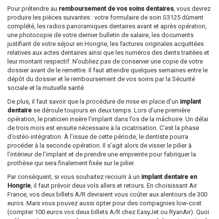
Pour prétendre au
remboursement de vos soins dentaires
, vous devrez
produire les pièces suivantes : votre formulaire de soin S3125 dûment
complété, les radios panoramiques dentaires avant et après opération,
une photocopie de votre dernier bulletin de salaire, les documents
justifiant de votre séjour en Hongrie, les factures originales acquittées
relatives aux actes dentaires ainsi que les numéros des dents traitées et
leur montant respectif. N’oubliez pas de conserver une copie de votre
dossier avant de le remettre. Il faut attendre quelques semaines entre le
dépôt du dossier et le remboursement de vos soins par la Sécurité
sociale et la mutuelle santé.
De plus, il faut savoir que la procédure de mise en place d’un
implant
dentaire
se déroule toujours en deux temps. Lors d’une première
opération, le praticien insère l’implant dans l’os de la mâchoire. Un délai
de trois mois est ensuite nécessaire à la cicatrisation. C’est la phase
d’ostéo-intégration. À l’issue de cette période, le dentiste pourra
procéder à la seconde opération. Il s’agit alors de visser le pilier à
l’intérieur de l’implant et de prendre une empreinte pour fabriquer la
prothèse qui sera finalement fixée sur le pilier.
Par conséquent, si vous souhaitez recourir à un
implant dentaire en
Hongrie
, il faut prévoir deux vols allers et retours. En choisissant Air
France, vos deux billets A/R devraient vous coûter aux alentours de 300
euros. Mais vous pouvez aussi opter pour des compagnies low-cost
(compter 100 euros vos deux billets A/R chez EasyJet ou RyanAir). Quoi