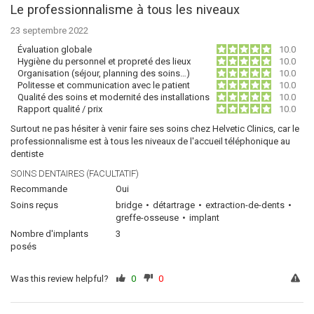
Le professionnalisme à tous les niveaux
23 septembre 2022
Évaluation globale
10.0
Hygiène du personnel et propreté des lieux
10.0
Organisation (séjour, planning des soins…)
10.0
Politesse et communication avec le patient
10.0
Qualité des soins et modernité des installations
10.0
Rapport qualité / prix
10.0
Surtout ne pas hésiter à venir faire ses soins chez Helvetic Clinics, car le
professionnalisme est à tous les niveaux de l'accueil téléphonique au
dentiste
SOINS DENTAIRES (FACULTATIF)
Recommande
Oui
Soins reçus
bridge
détartrage
extraction-de-dents
greffe-osseuse
implant
Nombre d'implants
3
posés
Was this review helpful?
0
0