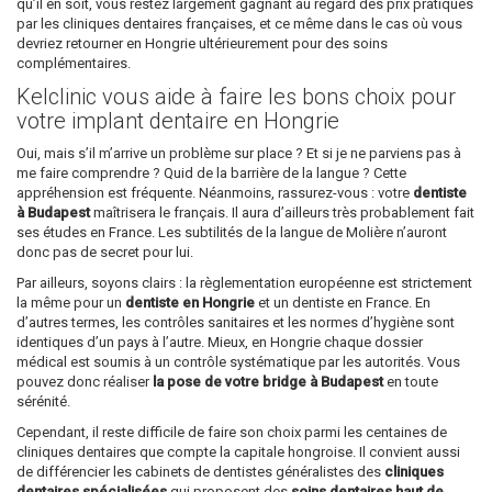
qu’il en soit, vous restez largement gagnant au regard des prix pratiqués
par les cliniques dentaires françaises, et ce même dans le cas où vous
devriez retourner en Hongrie ultérieurement pour des soins
complémentaires.
Kelclinic vous aide à faire les bons choix pour
votre implant dentaire en Hongrie
Oui, mais s’il m’arrive un problème sur place ? Et si je ne parviens pas à
me faire comprendre ? Quid de la barrière de la langue ? Cette
appréhension est fréquente. Néanmoins, rassurez-vous : votre
dentiste
à Budapest
maîtrisera le français. Il aura d’ailleurs très probablement fait
ses études en France. Les subtilités de la langue de Molière n’auront
donc pas de secret pour lui.
Par ailleurs, soyons clairs : la règlementation européenne est strictement
la même pour un
dentiste en Hongrie
et un dentiste en France. En
d’autres termes, les contrôles sanitaires et les normes d’hygiène sont
identiques d’un pays à l’autre. Mieux, en Hongrie chaque dossier
médical est soumis à un contrôle systématique par les autorités. Vous
pouvez donc réaliser
la pose de votre bridge à Budapest
en toute
sérénité.
Cependant, il reste difficile de faire son choix parmi les centaines de
cliniques dentaires que compte la capitale hongroise. Il convient aussi
de différencier les cabinets de dentistes généralistes des
cliniques
dentaires spécialisées
qui proposent des
soins dentaires haut de