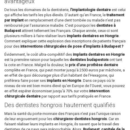
avantageux
De tous les domaines de la dentisterie,
l’implantologie dentaire
est celui
qui affiche les tarifs les plus élevés. D’autant qu’en France, le
traitement
par implant
en remplacement d’une dent tombée ou malade n’est pas
remboursé par l’assurance maladie. C’est pourquoi les
dentistes à
Budapest
attirent tellement les Français. Chaque année, ceux-ci sont
plusieurs milliers à faire réaliser leurs
implants dentaires en Hongrie
.
Comment expliquer cette explosion des inscriptions de patients français
pour des
interventions chirurgicales de pose d’implants à Budapest ?
Évidemment, le coût ultra-compétitif des
implants dentaires en Hongrie
est la première raison pour laquelle les
dentistes budapestois
ont tant
la cote en France. Malgré la douleur, le
prix d’une prothèse dentaire
complète en France, qui peut monter jusqu’à 2500 euros par mâchoire, a
en effet de quoi décourager plus d’un habitant de l’Hexagone, qui
préférera faire poser ses
implants en Hongrie
. Dans ce pays où le
niveau de vie est bien moins élevé qu’en Europe de l’Ouest, vous pouvez
en effet espérer économiser jusqu’à 70% sur votre
intervention
chirurgicale dentaire
par rapport aux tarifs pratiqués en France.
Des dentistes hongrois hautement qualifiés
Mais la santé du porte-monnaie des Français n’est pas l’unique raison
de leur engouement pour les
chirurgiens-dentistes hongrois
. Car en
faisant réaliser leurs implants en Hongrie, ils savent que le travail des
dentistes de ce pays sera irréprochable. Alors,
Budapest, capitale de la