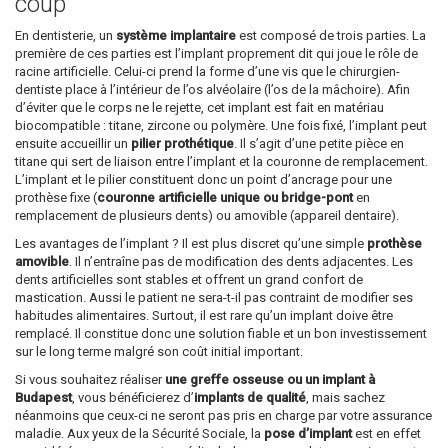
coup
En dentisterie, un
système implantaire
est composé de trois parties. La
première de ces parties est l’implant proprement dit qui joue le rôle de
racine artificielle. Celui-ci prend la forme d’une vis que le chirurgien-
dentiste place à l’intérieur de l’os alvéolaire (l’os de la mâchoire). Afin
d’éviter que le corps ne le rejette, cet implant est fait en matériau
biocompatible : titane, zircone ou polymère. Une fois fixé, l’implant peut
ensuite accueillir un
pilier prothétique
. Il s’agit d’une petite pièce en
titane qui sert de liaison entre l’implant et la couronne de remplacement.
L’implant et le pilier constituent donc un point d’ancrage pour une
prothèse fixe (
couronne artificielle unique ou bridge-pont
en
remplacement de plusieurs dents) ou amovible (appareil dentaire).
Les avantages de l’implant ? Il est plus discret qu’une simple
prothèse
amovible
. Il n’entraîne pas de modification des dents adjacentes. Les
dents artificielles sont stables et offrent un grand confort de
mastication. Aussi le patient ne sera-t-il pas contraint de modifier ses
habitudes alimentaires. Surtout, il est rare qu’un implant doive être
remplacé. Il constitue donc une solution fiable et un bon investissement
sur le long terme malgré son coût initial important.
Si vous souhaitez réaliser
une greffe osseuse ou un implant à
Budapest
, vous bénéficierez d’
implants de qualité
, mais sachez
néanmoins que ceux-ci ne seront pas pris en charge par votre assurance
maladie. Aux yeux de la Sécurité Sociale, la
pose d’implant
est en effet