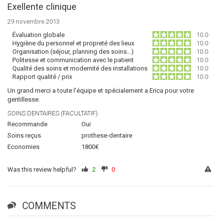
Exellente clinique
29 novembre 2013
Évaluation globale
10.0
Hygiène du personnel et propreté des lieux
10.0
Organisation (séjour, planning des soins…)
10.0
Politesse et communication avec le patient
10.0
Qualité des soins et modernité des installations
10.0
Rapport qualité / prix
10.0
Un grand merci a toute l'équipe et spécialement a Erica pour votre
gentillesse.
SOINS DENTAIRES (FACULTATIF)
Recommande
Oui
Soins reçus
prothese-dentaire
Economies
1800€
Was this review helpful?
2
0
COMMENTS