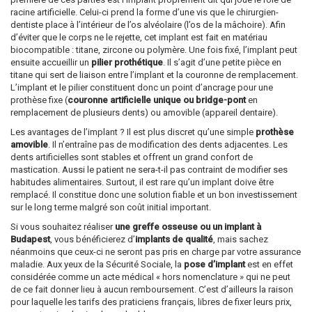
racine artificielle. Celui-ci prend la forme d’une vis que le chirurgien-
dentiste place à l’intérieur de l’os alvéolaire (l’os de la mâchoire). Afin
d’éviter que le corps ne le rejette, cet implant est fait en matériau
biocompatible : titane, zircone ou polymère. Une fois fixé, l’implant peut
ensuite accueillir un
pilier prothétique
. Il s’agit d’une petite pièce en
titane qui sert de liaison entre l’implant et la couronne de remplacement.
L’implant et le pilier constituent donc un point d’ancrage pour une
prothèse fixe (
couronne artificielle unique ou bridge-pont
en
remplacement de plusieurs dents) ou amovible (appareil dentaire).
Les avantages de l’implant ? Il est plus discret qu’une simple
prothèse
amovible
. Il n’entraîne pas de modification des dents adjacentes. Les
dents artificielles sont stables et offrent un grand confort de
mastication. Aussi le patient ne sera-t-il pas contraint de modifier ses
habitudes alimentaires. Surtout, il est rare qu’un implant doive être
remplacé. Il constitue donc une solution fiable et un bon investissement
sur le long terme malgré son coût initial important.
Si vous souhaitez réaliser
une greffe osseuse ou un implant à
Budapest
, vous bénéficierez d’
implants de qualité
, mais sachez
néanmoins que ceux-ci ne seront pas pris en charge par votre assurance
maladie. Aux yeux de la Sécurité Sociale, la
pose d’implant
est en effet
considérée comme un acte médical « hors nomenclature » qui ne peut
de ce fait donner lieu à aucun remboursement. C’est d’ailleurs la raison
pour laquelle les tarifs des praticiens français, libres de fixer leurs prix,