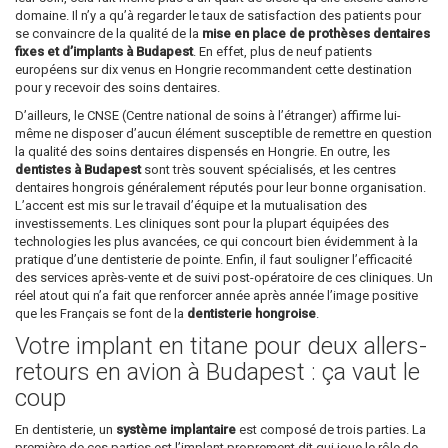
domaine. Il n’y a qu’à regarder le taux de satisfaction des patients pour
se convaincre de la qualité de la
mise en place de prothèses dentaires
fixes et d’implants à Budapest
. En effet, plus de neuf patients
européens sur dix venus en Hongrie recommandent cette destination
pour y recevoir des soins dentaires.
D’ailleurs, le CNSE (Centre national de soins à l’étranger) affirme lui-
même ne disposer d’aucun élément susceptible de remettre en question
la qualité des soins dentaires dispensés en Hongrie. En outre, les
dentistes à Budapest
sont très souvent spécialisés, et les centres
dentaires hongrois généralement réputés pour leur bonne organisation.
L’accent est mis sur le travail d’équipe et la mutualisation des
investissements. Les cliniques sont pour la plupart équipées des
technologies les plus avancées, ce qui concourt bien évidemment à la
pratique d’une dentisterie de pointe. Enfin, il faut souligner l’efficacité
des services après-vente et de suivi post-opératoire de ces cliniques. Un
réel atout qui n’a fait que renforcer année après année l’image positive
que les Français se font de la
dentisterie hongroise
.
Votre implant en titane pour deux allers-
retours en avion à Budapest : ça vaut le
coup
En dentisterie, un
système implantaire
est composé de trois parties. La
première de ces parties est l’implant proprement dit qui joue le rôle de