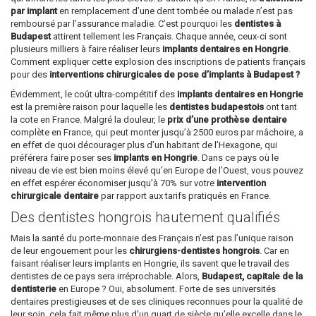
par implant
en remplacement d’une dent tombée ou malade n’est pas
remboursé par l’assurance maladie. C’est pourquoi les
dentistes à
Budapest
attirent tellement les Français. Chaque année, ceux-ci sont
plusieurs milliers à faire réaliser leurs
implants dentaires en Hongrie
.
Comment expliquer cette explosion des inscriptions de patients français
pour des
interventions chirurgicales de pose d’implants à Budapest ?
Évidemment, le coût ultra-compétitif des
implants dentaires en Hongrie
est la première raison pour laquelle les
dentistes budapestois
ont tant
la cote en France. Malgré la douleur, le
prix d’une prothèse dentaire
complète en France, qui peut monter jusqu’à 2500 euros par mâchoire, a
en effet de quoi décourager plus d’un habitant de l’Hexagone, qui
préférera faire poser ses
implants en Hongrie
. Dans ce pays où le
niveau de vie est bien moins élevé qu’en Europe de l’Ouest, vous pouvez
en effet espérer économiser jusqu’à 70% sur votre
intervention
chirurgicale dentaire
par rapport aux tarifs pratiqués en France.
Des dentistes hongrois hautement qualifiés
Mais la santé du porte-monnaie des Français n’est pas l’unique raison
de leur engouement pour les
chirurgiens-dentistes hongrois
. Car en
faisant réaliser leurs implants en Hongrie, ils savent que le travail des
dentistes de ce pays sera irréprochable. Alors,
Budapest, capitale de la
dentisterie
en Europe ? Oui, absolument. Forte de ses universités
dentaires prestigieuses et de ses cliniques reconnues pour la qualité de
leur soin, cela fait même plus d’un quart de siècle qu’elle excelle dans le