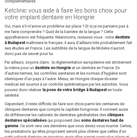
complémentaires.
Kelclinic vous aide à faire les bons choix pour
votre implant dentaire en Hongrie
Oui, mais s’il m’arrive un problème sur place ? Et si je ne parviens pas à
me faire comprendre ? Quid de la barrière de la langue ? Cette
appréhension est fréquente. Néanmoins, rassurez-vous : votre
dentiste
à Budapest
maîtrisera le français. Il aura d’ailleurs très probablement fait
ses études en France. Les subtilités de la langue de Molière n’auront
donc pas de secret pour lui.
Par ailleurs, soyons clairs : la règlementation européenne est strictement
la même pour un
dentiste en Hongrie
et un dentiste en France. En
d’autres termes, les contrôles sanitaires et les normes d’hygiène sont
identiques d’un pays à l’autre. Mieux, en Hongrie chaque dossier
médical est soumis à un contrôle systématique par les autorités. Vous
pouvez donc réaliser
la pose de votre bridge à Budapest
en toute
sérénité.
Cependant, il reste difficile de faire son choix parmi les centaines de
cliniques dentaires que compte la capitale hongroise. Il convient aussi
de différencier les cabinets de dentistes généralistes des
cliniques
dentaires spécialisées
qui proposent des
soins dentaires haut de
gamme
. Ce sont vers ces dernières que vous devez vous tourner. Certes,
les prestations qu’elles proposent seront plus chères que celles d’un
petit cabinet dentaire en province, mais elles seront aussi plus sûres et