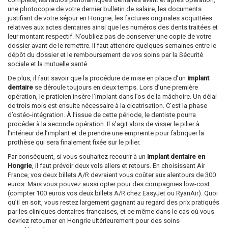
une photocopie de votre dernier bulletin de salaire, les documents
justifiant de votre séjour en Hongrie, les factures originales acquittées
relatives aux actes dentaires ainsi que les numéros des dents traitées et
leur montant respectif. N’oubliez pas de conserver une copie de votre
dossier avant de le remettre. Il faut attendre quelques semaines entre le
dépôt du dossier et le remboursement de vos soins par la Sécurité
sociale et la mutuelle santé.
De plus, il faut savoir que la procédure de mise en place d’un
implant
dentaire
se déroule toujours en deux temps. Lors d’une première
opération, le praticien insère l’implant dans l’os de la mâchoire. Un délai
de trois mois est ensuite nécessaire à la cicatrisation. C’est la phase
d’ostéo-intégration. À l’issue de cette période, le dentiste pourra
procéder à la seconde opération. Il s’agit alors de visser le pilier à
l’intérieur de l’implant et de prendre une empreinte pour fabriquer la
prothèse qui sera finalement fixée sur le pilier.
Par conséquent, si vous souhaitez recourir à un
implant dentaire en
Hongrie
, il faut prévoir deux vols allers et retours. En choisissant Air
France, vos deux billets A/R devraient vous coûter aux alentours de 300
euros. Mais vous pouvez aussi opter pour des compagnies low-cost
(compter 100 euros vos deux billets A/R chez EasyJet ou RyanAir). Quoi
qu’il en soit, vous restez largement gagnant au regard des prix pratiqués
par les cliniques dentaires françaises, et ce même dans le cas où vous
devriez retourner en Hongrie ultérieurement pour des soins