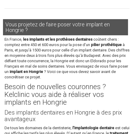
Vous projetez de faire poser votre implant en
Hongrie ?
En France,
les implants et les prothèses dentaires
coûtent chers :
comptez entre 450 et 600 euros pour la pose d’un
pilier prothétique
à
Paris, et jusqu’à 1500 euros pour celle d’un implant dentaire. Des chiffres
en moyenne deux à trois fois plus élevés qu’à Budapest. Avec des prix
défiant toute concurrence, la Hongrie est donc un Eldorado pour les
Français en mal de soins dentaires. Vous envisagez de vous faire poser
un
implant en Hongrie
? Voici ce que vous devez savoir avant de
concrétiser ce projet.
Besoin de nouvelles couronnes ?
Kelclinic vous aide à réaliser vos
implants en Hongrie
Des implants dentaires en Hongrie à des prix
avantageux
De tous les domaines de la dentisterie,
l’implantologie dentaire
est celui
qui affiche les tarifs les plus élevés. D’autant qu’en France, le
traitement