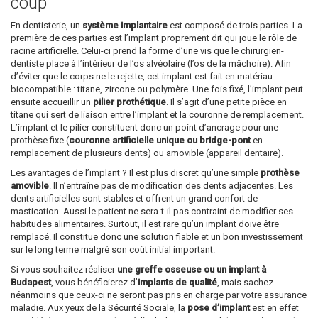
coup
En dentisterie, un
système implantaire
est composé de trois parties. La
première de ces parties est l’implant proprement dit qui joue le rôle de
racine artificielle. Celui-ci prend la forme d’une vis que le chirurgien-
dentiste place à l’intérieur de l’os alvéolaire (l’os de la mâchoire). Afin
d’éviter que le corps ne le rejette, cet implant est fait en matériau
biocompatible : titane, zircone ou polymère. Une fois fixé, l’implant peut
ensuite accueillir un
pilier prothétique
. Il s’agit d’une petite pièce en
titane qui sert de liaison entre l’implant et la couronne de remplacement.
L’implant et le pilier constituent donc un point d’ancrage pour une
prothèse fixe (
couronne artificielle unique ou bridge-pont
en
remplacement de plusieurs dents) ou amovible (appareil dentaire).
Les avantages de l’implant ? Il est plus discret qu’une simple
prothèse
amovible
. Il n’entraîne pas de modification des dents adjacentes. Les
dents artificielles sont stables et offrent un grand confort de
mastication. Aussi le patient ne sera-t-il pas contraint de modifier ses
habitudes alimentaires. Surtout, il est rare qu’un implant doive être
remplacé. Il constitue donc une solution fiable et un bon investissement
sur le long terme malgré son coût initial important.
Si vous souhaitez réaliser
une greffe osseuse ou un implant à
Budapest
, vous bénéficierez d’
implants de qualité
, mais sachez
néanmoins que ceux-ci ne seront pas pris en charge par votre assurance
maladie. Aux yeux de la Sécurité Sociale, la
pose d’implant
est en effet