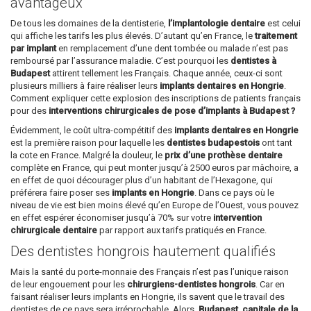
avantageux
De tous les domaines de la dentisterie,
l’implantologie dentaire
est celui
qui affiche les tarifs les plus élevés. D’autant qu’en France, le
traitement
par implant
en remplacement d’une dent tombée ou malade n’est pas
remboursé par l’assurance maladie. C’est pourquoi les
dentistes à
Budapest
attirent tellement les Français. Chaque année, ceux-ci sont
plusieurs milliers à faire réaliser leurs
implants dentaires en Hongrie
.
Comment expliquer cette explosion des inscriptions de patients français
pour des
interventions chirurgicales de pose d’implants à Budapest ?
Évidemment, le coût ultra-compétitif des
implants dentaires en Hongrie
est la première raison pour laquelle les
dentistes budapestois
ont tant
la cote en France. Malgré la douleur, le
prix d’une prothèse dentaire
complète en France, qui peut monter jusqu’à 2500 euros par mâchoire, a
en effet de quoi décourager plus d’un habitant de l’Hexagone, qui
préférera faire poser ses
implants en Hongrie
. Dans ce pays où le
niveau de vie est bien moins élevé qu’en Europe de l’Ouest, vous pouvez
en effet espérer économiser jusqu’à 70% sur votre
intervention
chirurgicale dentaire
par rapport aux tarifs pratiqués en France.
Des dentistes hongrois hautement qualifiés
Mais la santé du porte-monnaie des Français n’est pas l’unique raison
de leur engouement pour les
chirurgiens-dentistes hongrois
. Car en
faisant réaliser leurs implants en Hongrie, ils savent que le travail des
dentistes de ce pays sera irréprochable. Alors,
Budapest, capitale de la