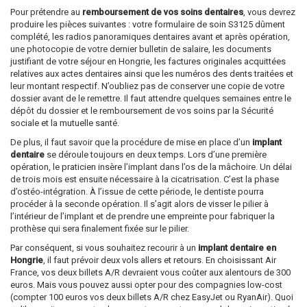
Pour prétendre au
remboursement de vos soins dentaires
, vous devrez
produire les pièces suivantes : votre formulaire de soin S3125 dûment
complété, les radios panoramiques dentaires avant et après opération,
une photocopie de votre dernier bulletin de salaire, les documents
justifiant de votre séjour en Hongrie, les factures originales acquittées
relatives aux actes dentaires ainsi que les numéros des dents traitées et
leur montant respectif. N’oubliez pas de conserver une copie de votre
dossier avant de le remettre. Il faut attendre quelques semaines entre le
dépôt du dossier et le remboursement de vos soins par la Sécurité
sociale et la mutuelle santé.
De plus, il faut savoir que la procédure de mise en place d’un
implant
dentaire
se déroule toujours en deux temps. Lors d’une première
opération, le praticien insère l’implant dans l’os de la mâchoire. Un délai
de trois mois est ensuite nécessaire à la cicatrisation. C’est la phase
d’ostéo-intégration. À l’issue de cette période, le dentiste pourra
procéder à la seconde opération. Il s’agit alors de visser le pilier à
l’intérieur de l’implant et de prendre une empreinte pour fabriquer la
prothèse qui sera finalement fixée sur le pilier.
Par conséquent, si vous souhaitez recourir à un
implant dentaire en
Hongrie
, il faut prévoir deux vols allers et retours. En choisissant Air
France, vos deux billets A/R devraient vous coûter aux alentours de 300
euros. Mais vous pouvez aussi opter pour des compagnies low-cost
(compter 100 euros vos deux billets A/R chez EasyJet ou RyanAir). Quoi