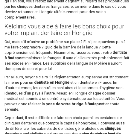
qu’il en soit, vous restez largement gagnant au regard des prix pratiqués
par les cliniques dentaires françaises, et ce même dans le cas où vous
devriez retourner en Hongrie ultérieurement pour des soins
complémentaires.
Kelclinic vous aide à faire les bons choix pour
votre implant dentaire en Hongrie
Oui, mais s’il m’arrive un problème sur place ? Et si je ne parviens pas à
me faire comprendre ? Quid de la barrière de la langue ? Cette
appréhension est fréquente. Néanmoins, rassurez-vous : votre
dentiste
à Budapest
maîtrisera le français. Il aura d’ailleurs très probablement fait
ses études en France. Les subtilités de la langue de Molière n’auront
donc pas de secret pour lui.
Par ailleurs, soyons clairs : la règlementation européenne est strictement
la même pour un
dentiste en Hongrie
et un dentiste en France. En
d’autres termes, les contrôles sanitaires et les normes d’hygiène sont
identiques d’un pays à l’autre. Mieux, en Hongrie chaque dossier
médical est soumis à un contrôle systématique par les autorités. Vous
pouvez donc réaliser
la pose de votre bridge à Budapest
en toute
sérénité.
Cependant, il reste difficile de faire son choix parmi les centaines de
cliniques dentaires que compte la capitale hongroise. Il convient aussi
de différencier les cabinets de dentistes généralistes des
cliniques
dentaires spécialisées
qui proposent des
soins dentaires haut de