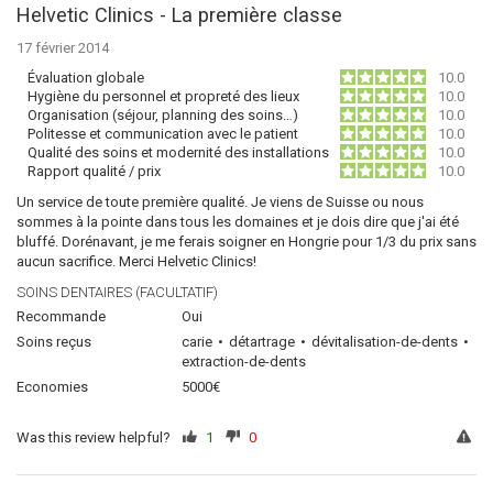
Helvetic Clinics - La première classe
17 février 2014
Évaluation globale
10.0
Hygiène du personnel et propreté des lieux
10.0
Organisation (séjour, planning des soins…)
10.0
Politesse et communication avec le patient
10.0
Qualité des soins et modernité des installations
10.0
Rapport qualité / prix
10.0
Un service de toute première qualité. Je viens de Suisse ou nous
sommes à la pointe dans tous les domaines et je dois dire que j'ai été
bluffé. Dorénavant, je me ferais soigner en Hongrie pour 1/3 du prix sans
aucun sacrifice. Merci Helvetic Clinics!
SOINS DENTAIRES (FACULTATIF)
Recommande
Oui
Soins reçus
carie
détartrage
dévitalisation-de-dents
extraction-de-dents
Economies
5000€
Was this review helpful?
1
0