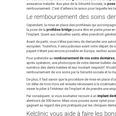
assurance maladie. Aux yeux de la Sécurité Sociale, la
pose 
remboursement. C’est d’ailleurs la raison pour laquelle les tar
Le remboursement des soins den
Cependant, la mise en place des prothèses qui accompagne l’
la pose de la
prothèse bridge
pourra être en partie prise en
l’implant. Quant aux mutuelles santé, elles prendront généra
Avant de partir, vous n'êtes pas tenu de demander une autori
européen. Toutefois, il sera judicieux avant votre départ de
payant n'étant pas encore possible en Europe, sachez aussi qu
Pour prétendre au
remboursement de vos soins dentaires
,
après opération, une photocopie de votre dernier bulletin de 
numéros des dents traitées et leur montant respectif. N’oubl
remboursement de vos soins par la Sécurité sociale et la mu
De plus, il faut savoir que la procédure de mise en place d’
Un délai de trois mois est ensuite nécessaire à la cicatrisati
visser le pilier à l’intérieur de l’implant et de prendre une em
Par conséquent, si vous souhaitez recourir à un
implant den
alentours de 300 euros. Mais vous pouvez aussi opter pour 
gagnant au regard des prix pratiqués par les cliniques dent
Kelclinic vous aide à faire les bo