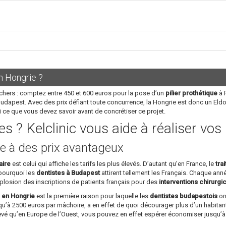
n Hongrie ?
chers : comptez entre 450 et 600 euros pour la pose d’un
pilier prothétique
à P
Budapest. Avec des prix défiant toute concurrence, la Hongrie est donc un Eld
i ce que vous devez savoir avant de concrétiser ce projet.
s ? Kelclinic vous aide à réaliser vo
e à des prix avantageux
aire
est celui qui affiche les tarifs les plus élevés. D’autant qu’en France, le
tra
 pourquoi les
dentistes à Budapest
attirent tellement les Français. Chaque année
plosion des inscriptions de patients français pour des
interventions chirurgi
s en Hongrie
est la première raison pour laquelle les
dentistes budapestois
ont
u’à 2500 euros par mâchoire, a en effet de quoi décourager plus d’un habitant
levé qu’en Europe de l’Ouest, vous pouvez en effet espérer économiser jusqu’