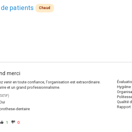
 de patients
Chaud
and merci
Évaluati
 venir en toute confiance, l'organisation est extraordinaire.
Hygiène 
ourire et un grand professionnalisme.
Organisa
ATIF)
Politess
Qualité 
Oui
Rapport q
prothese-dentaire
1
0