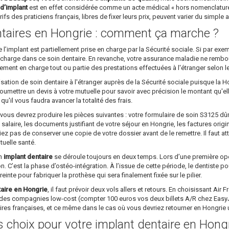
d’implant
est en effet considérée comme un acte médical « hors nomenclature »
ifs des praticiens français, libres de fixer leurs prix, peuvent varier du simple 
taires en Hongrie : comment ça marche ?
implant est partiellement prise en charge par la Sécurité sociale. Si par ex
 charge dans ce soin dentaire. En revanche, votre assurance maladie ne rembourser
lement en charge tout ou partie des prestations effectuées à l'étranger selon l
sation de soin dentaire à l'étranger auprès de la Sécurité sociale puisque la H
 soumettre un devis à votre mutuelle pour savoir avec précision le montant qu'e
'il vous faudra avancer la totalité des frais.
 vous devrez produire les pièces suivantes : votre formulaire de soin S3125 
salaire, les documents justifiant de votre séjour en Hongrie, les factures origi
iez pas de conserver une copie de votre dossier avant de le remettre. Il faut a
tuelle santé.
un
implant dentaire
se déroule toujours en deux temps. Lors d’une première opéra
on. C’est la phase d’ostéo-intégration. À l’issue de cette période, le dentiste p
preinte pour fabriquer la prothèse qui sera finalement fixée sur le pilier.
taire en Hongrie
, il faut prévoir deux vols allers et retours. En choisissant Air
des compagnies low-cost (compter 100 euros vos deux billets A/R chez EasyJet
aires françaises, et ce même dans le cas où vous devriez retourner en Hongri
ns choix pour votre implant dentaire en Hong