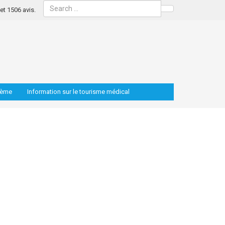
s et 1506 avis.
Search
lème
Information sur le tourisme médical