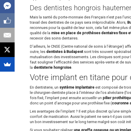
Des dentistes hongrois hautement
Mais la santé du porte-monnaie des Français n’est pas l’un
travail des dentistes de ce pays sera irréprochable. Alors,
Bu
reconnues pour la qualité de leur soin, cela fait même plus d’
qualité de la
mise en place de prothèses dentaires fixes e
recevoir des soins dentaires.
D’ailleurs, le CNSE (Centre national de soins à l’étranger) 
outre, les
dentistes à Budapest
sont très souvent spécialisé
mutualisation des investissements. Les cliniques sont pour l
faut souligner l’efficacité des services après-vente et de su
la
dentisterie hongroise
.
Votre implant en titane pour 
En dentisterie, un
système implantaire
est composé de trois p
le chirurgien-dentiste place à l’intérieur de l’os alvéolaire (l
fois fixé, l’implant peut ensuite accueillir un
pilier prothétiq
donc un point d’ancrage pour une prothèse fixe (
couronne ar
Les avantages de l’implant ? Il est plus discret qu’une simp
confort de mastication. Aussi le patient ne sera-t-il pas cont
un bon investissement sur le long terme malgré son coût init
Si vous souhaitez réaliser
une greffe osseuse ou un implan