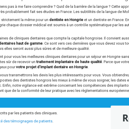
parviens pas à me faire comprendre ? Quid de la barrière de la langue ? Cette a
rs très probablement fait ses études en France. Les subtilités de la langue de Mo
st strictement la même pour un
dentiste en Hongrie
et un dentiste en France. En
ngrie chaque dossier médical est soumis à un contrôle systématique par les au
ntaines de cliniques dentaires que compte la capitale hongroise. Il convient aus
dentaires haut de gamme
. Ce sont vers ces dernières que vous devez vous tou
s elles seront aussi plus sûres et de meilleure qualité.
ant pour vous les meilleures cliniques dentaires pour un séjour en Hongrie sa
êtes sûr de recevoir un
traitement implantaire de haute qualité
. Parce que vot
ageux pour
votre projet d’implant dentaire en Hongrie
.
s transmettrons les devis les plus intéressants pour vous. Vous obtiendrez 
s postes des dentistes hongrois les mieux à même de vous soigner, les dates 
tc. Enfin, notre vigilance est extrême concernant les compétences des impl
ant que de la conformité de leur pratique avec les règlementations européenne
crits par les patients des cliniques.
R
ité des témoignages de patients
.