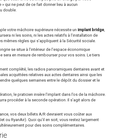
 qui ne peut de ce fait donner lieu à aucun
au double.
emple votre mâchoire supérieure nécessite un
implant bridge
,
a ni les soins, ni les actes relatifs à l’installation de
es mêmes règles qui s'appliquent à la Sécurité sociale.
ongrie se situe à l'intérieur de l'espace économique
lle sera en mesure de rembourser pour vos soins. Le tiers
dûment complété, les radios panoramiques dentaires avant et
nales acquittées relatives aux actes dentaires ainsi que les
ttendre quelques semaines entre le dépôt du dossier et le
tion, le praticien insère l’implant dans l’os de la mâchoire.
ourra procéder à la seconde opération. Il s’agit alors de
 France, vos deux billets A/R devraient vous coûter aux
 ou RyanAir). Quoi qu’il en soit, vous restez largement
e ultérieurement pour des soins complémentaires.
rie