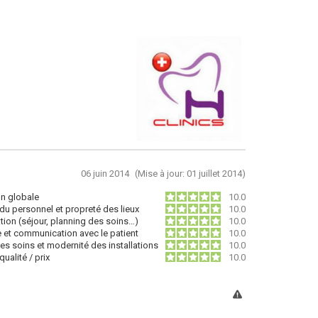
06 juin 2014
(Mise à jour: 01 juillet 2014)
on globale
10.0
du personnel et propreté des lieux
10.0
tion (séjour, planning des soins…)
10.0
e et communication avec le patient
10.0
des soins et modernité des installations
10.0
ualité / prix
10.0