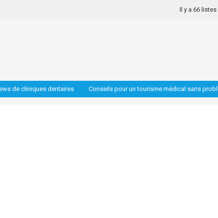
Il y a 66 liste
iews de cliniques dentaires
Conseils pour un tourisme médical sans prob