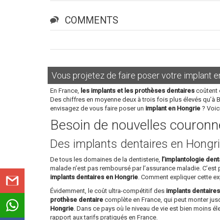
COMMENTS
Vous projetez de faire poser votre implant e
En France,
les implants et les prothèses dentaires
coûtent 
Des chiffres en moyenne deux à trois fois plus élevés qu’à 
envisagez de vous faire poser un
implant en Hongrie
? Voic
Besoin de nouvelles couronne
Des implants dentaires en Hongri
De tous les domaines de la dentisterie,
l’implantologie dent
malade n’est pas remboursé par l’assurance maladie. C’est
implants dentaires en Hongrie
. Comment expliquer cette ex
Évidemment, le coût ultra-compétitif des
implants dentaire
prothèse dentaire
complète en France, qui peut monter jusq
Hongrie
. Dans ce pays où le niveau de vie est bien moins é
rapport aux tarifs pratiqués en France.