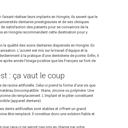
en faisant réaliser leurs implants en Hongrie, ils savent que le
niversités dentaires prestigieuses et de ses cliniques
ux de satisfaction des patients pour se convaincre de la
enus en Hongrie recommandent cette destination pour y
on la qualité des soins dentaires dispensés en Hongrie. En
sation. L’accent est mis sur le travail d’équipe et la
idemment à la pratique d’une dentisterie de pointe. Enfin, il
née après année l’image positive que les Français se font de
st : ça vaut le coup
de racine artificielle. Celui-ci prend la forme d’une vis que
 en matériau biocompatible : titane, zircone ou polymère. Une
 couronne de remplacement. L’implant et le pilier constituent
ible (appareil dentaire).
es dents artificielles sont stables et offrent un grand
doive être remplacé. Il constitue donc une solution fiable et
 que ceux-ci ne seront pas pris en charge par votre