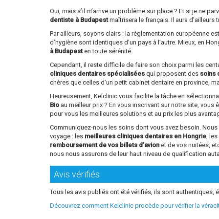
Oui, mais s’il m’arrive un problème sur place ? Et si je ne 
dentiste à Budapest
maîtrisera le français. Il aura d’ailleu
Par ailleurs, soyons clairs : la règlementation européenne e
d’hygiène sont identiques d’un pays à l’autre. Mieux, en Ho
à Budapest
en toute sérénité.
Cependant, il reste difficile de faire son choix parmi les ce
cliniques dentaires spécialisées
qui proposent des
soins 
chères que celles d’un petit cabinet dentaire en province, mai
Heureusement, Kelclinic vous facilite la tâche en sélectionn
Bio
au meilleur prix ? En vous inscrivant sur notre site, vous 
pour vous les meilleures solutions et au prix les plus avant
Communiquez-nous les soins dont vous avez besoin. Nous vou
voyage : les
meilleures cliniques dentaires en Hongrie
, le
remboursement de vos billets d’avion
et de vos nuitées, e
nous nous assurons de leur haut niveau de qualification aut
Avis vérifiés
Tous les avis publiés ont été vérifiés, ils sont authentiques, é
Découvrez comment Kelclinic procède pour vérifier la vérac