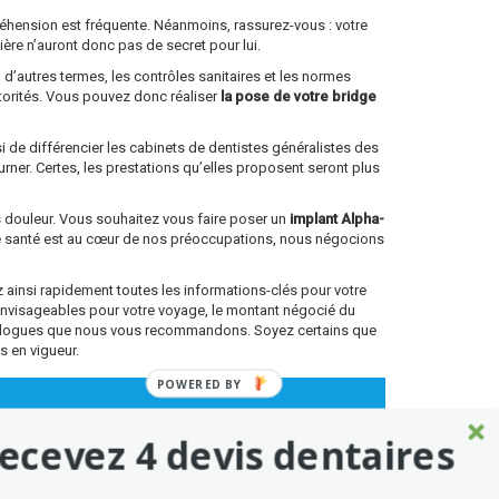
ppréhension est fréquente. Néanmoins, rassurez-vous : votre
lière n’auront donc pas de secret pour lui.
 d’autres termes, les contrôles sanitaires et les normes
torités. Vous pouvez donc réaliser
la pose de votre bridge
si de différencier les cabinets de dentistes généralistes des
rner. Certes, les prestations qu’elles proposent seront plus
ns douleur. Vous souhaitez vous faire poser un
implant Alpha-
re santé est au cœur de nos préoccupations, nous négocions
ainsi rapidement toutes les informations-clés pour votre
envisageables pour votre voyage, le montant négocié du
antologues que nous vous recommandons. Soyez certains que
s en vigueur.
POWERED BY
ecevez 4 devis dentaires