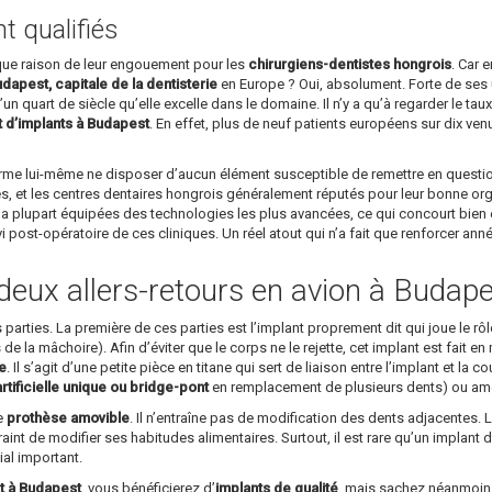
 qualifiés
ique raison de leur engouement pour les
chirurgiens-dentistes hongrois
. Car 
dapest, capitale de la dentisterie
en Europe ? Oui, absolument. Forte de ses u
un quart de siècle qu’elle excelle dans le domaine. Il n’y a qu’à regarder le ta
t d’implants à Budapest
. En effet, plus de neuf patients européens sur dix v
affirme lui-même ne disposer d’aucun élément susceptible de remettre en questi
s, et les centres dentaires hongrois généralement réputés pour leur bonne organi
a plupart équipées des technologies les plus avancées, ce qui concourt bien év
ivi post-opératoire de ces cliniques. Un réel atout qui n’a fait que renforcer an
deux allers-retours en avion à Budape
arties. La première de ces parties est l’implant proprement dit qui joue le rôle 
’os de la mâchoire). Afin d’éviter que le corps ne le rejette, cet implant est fait
ue
. Il s’agit d’une petite pièce en titane qui sert de liaison entre l’implant et la
tificielle unique ou bridge-pont
en remplacement de plusieurs dents) ou amov
le
prothèse amovible
. Il n’entraîne pas de modification des dents adjacentes. L
raint de modifier ses habitudes alimentaires. Surtout, il est rare qu’un implant 
ial important.
t à Budapest
, vous bénéficierez d’
implants de qualité
, mais sachez néanmoins