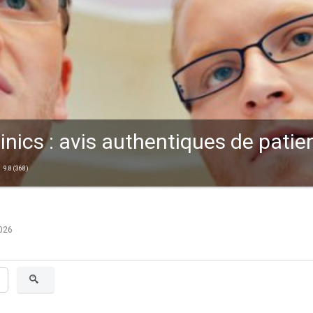
linics : avis authentiques de patie
9.8
(
368
)
2026