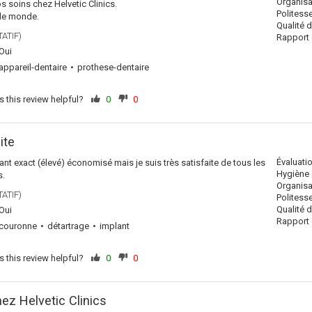
Organisa
s soins chez Helvetic Clinics.
Politess
 le monde.
Qualité 
ATIF)
Rapport q
Oui
appareil-dentaire
prothese-dentaire
 this review helpful?
0
0
ite
Évaluati
nt exact (élevé) économisé mais je suis très satisfaite de tous les
Hygiène 
s.
Organisa
ATIF)
Politess
Qualité 
Oui
Rapport q
couronne
détartrage
implant
 this review helpful?
0
0
ez Helvetic Clinics