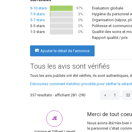
9-10 stars
97%
Évaluation globale
7-9 stars
3%
Hygiène du personnel et
5-7 stars
0%
Organisation (séjour, p
3-5 stars
0%
Politesse et communicat
1-3 stars
0%
Qualité des soins et mo
Rapport qualité / prix
Ajouter le détail de l'annonce
Tous les avis sont vérifiés
Tous les avis publiés ont été vérifiés, ils sont authentiques, é
Découvrez comment Kelclinic procède pour vérifier la vérac
357 resultats - affichant 281 -290
...
«
1
22
Merci de tout coeu
JE
Nous avons été très bien 
le personnel c'était comm
Josiane et Gilbert Lienert