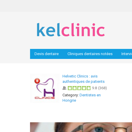
Devis dentaire
Cliniques dentaires notées
Interv
Helvetic Clinics : avis
authentiques de patients
9.8
(
368
)
Category:
Dentistes en
Hongrie