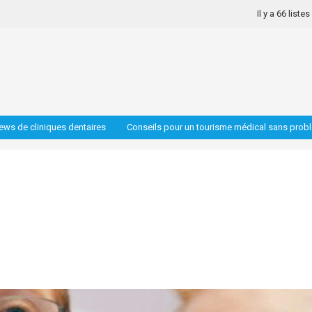
Il y a 66 liste
iews de cliniques dentaires
Conseils pour un tourisme médical sans prob