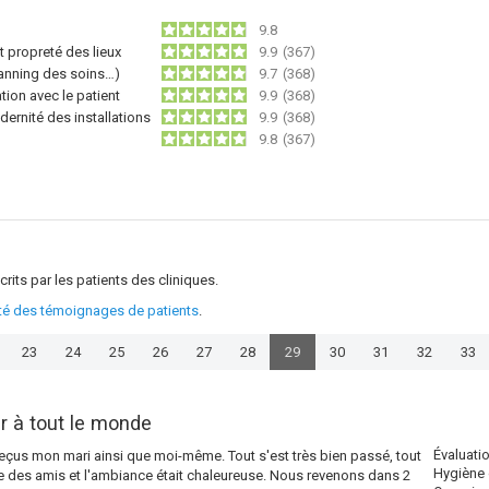
9.8
 propreté des lieux
9.9
(367)
lanning des soins…)
9.7
(368)
ion avec le patient
9.9
(368)
dernité des installations
9.9
(368)
9.8
(367)
crits par les patients des cliniques.
ité des témoignages de patients
.
23
24
25
26
27
28
29
30
31
32
33
r à tout le monde
Évaluati
reçus mon mari ainsi que moi-même. Tout s'est très bien passé, tout
Hygiène 
e des amis et l'ambiance était chaleureuse. Nous revenons dans 2