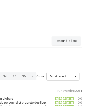
Retour à la liste
Ordre
34
35
36
»
10 novembre 2014
on globale
10.0
du personnel et propreté des lieux
10.0