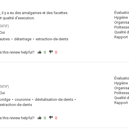
Évaluati
, il y a eu des amalgames et des facettes.
Hygiène 
et qualité d'execution.
Organisa
ATIF)
Politess
Qualité 
Oui
Rapport q
autres
détartrage
extraction-de-dents
 this review helpful?
0
0
Évaluati
Hygiène 
ATIF)
Organisa
Oui
Politess
Qualité 
bridge
couronne
dévitalisation-de-dents
Rapport q
extraction-de-dents
 this review helpful?
0
0