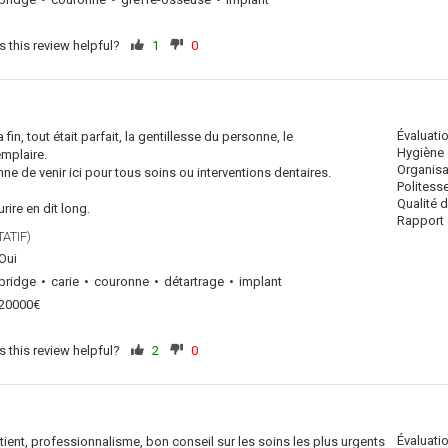
 this review helpful?
1
0
Évaluati
fin, tout était parfait, la gentillesse du personne, le
Hygiène 
mplaire.
Organisa
ne de venir ici pour tous soins ou interventions dentaires.
Politess
Qualité 
ire en dit long.
Rapport q
ATIF)
Oui
bridge
carie
couronne
détartrage
implant
20000€
 this review helpful?
2
0
Évaluati
tient, professionnalisme, bon conseil sur les soins les plus urgents