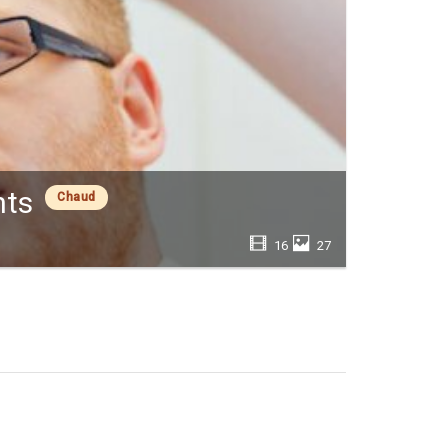
nts
Chaud
16
27