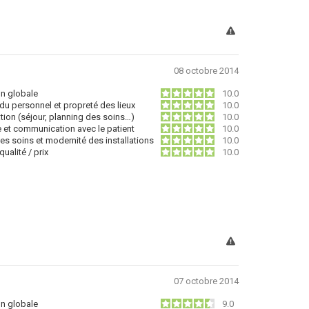
08 octobre 2014
on globale
10.0
du personnel et propreté des lieux
10.0
tion (séjour, planning des soins…)
10.0
e et communication avec le patient
10.0
des soins et modernité des installations
10.0
ualité / prix
10.0
07 octobre 2014
on globale
9.0