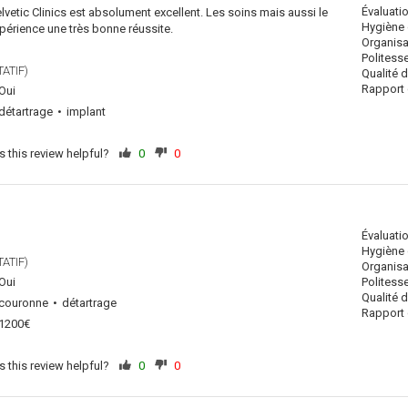
Évaluati
vetic Clinics est absolument excellent. Les soins mais aussi le
Hygiène 
périence une très bonne réussite.
Organisa
Politess
ATIF)
Qualité 
Rapport q
Oui
détartrage
implant
 this review helpful?
0
0
Évaluati
Hygiène 
ATIF)
Organisa
Oui
Politess
Qualité 
couronne
détartrage
Rapport q
1200€
 this review helpful?
0
0