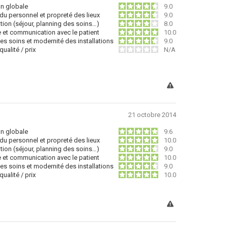
on globale
9.0
du personnel et propreté des lieux
9.0
tion (séjour, planning des soins…)
8.0
e et communication avec le patient
10.0
des soins et modernité des installations
9.0
ualité / prix
N/A
21 octobre 2014
on globale
9.6
du personnel et propreté des lieux
10.0
tion (séjour, planning des soins…)
9.0
e et communication avec le patient
10.0
des soins et modernité des installations
9.0
ualité / prix
10.0