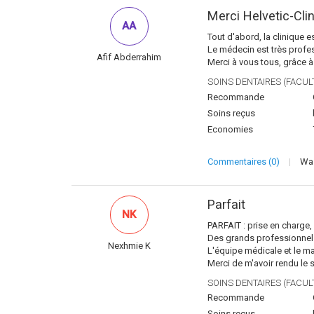
Merci Helvetic-Cli
AA
Tout d'abord, la clinique 
Le médecin est très profes
Afif Abderrahim
Merci à vous tous, grâce à 
SOINS DENTAIRES (FACULT
Recommande
Soins reçus
Economies
Commentaires (0)
|
Was
Parfait
NK
PARFAIT : prise en charge, 
Des grands professionnels,
Nexhmie K
L'équipe médicale et le ma
Merci de m'avoir rendu le s
SOINS DENTAIRES (FACULT
Recommande
Soins reçus