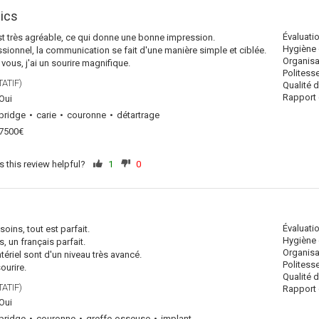
nics
Évaluati
est très agréable, ce qui donne une bonne impression.
Hygiène 
sionnel, la communication se fait d'une manière simple et ciblée.
Organisa
vous, j'ai un sourire magnifique.
Politess
ATIF)
Qualité 
Rapport q
Oui
bridge
carie
couronne
détartrage
7500€
 this review helpful?
1
0
Évaluati
soins, tout est parfait.
Hygiène 
 un français parfait.
Organisa
tériel sont d'un niveau très avancé.
Politess
ourire.
Qualité 
ATIF)
Rapport q
Oui
bridge
couronne
greffe-osseuse
implant