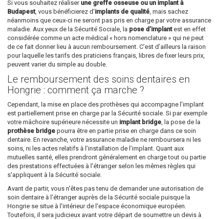
Si vous souhaitez réaliser
une greffe osseuse ou un implant à
Budapest
, vous bénéficierez d’
implants de qualité
, mais sachez
néanmoins que ceux-ci ne seront pas pris en charge par votre assurance
maladie. Aux yeux de la Sécurité Sociale, la
pose d’implant
est en effet
considérée comme un acte médical « hors nomenclature » qui ne peut
de ce fait donner lieu à aucun remboursement. C’est d’ailleurs la raison
pour laquelle les tarifs des praticiens français, libres de fixer leurs prix,
peuvent varier du simple au double.
Le remboursement des soins dentaires en
Hongrie : comment ça marche ?
Cependant, la mise en place des prothèses qui accompagne l’implant
est partiellement prise en charge par la Sécurité sociale. Si par exemple
votre mâchoire supérieure nécessite un
implant bridge
, la pose de la
prothèse bridge
pourra être en partie prise en charge dans ce soin
dentaire. En revanche, votre assurance maladie ne remboursera ni les
soins, ni les actes relatifs à l’installation de l’implant. Quant aux
mutuelles santé, elles prendront généralement en charge tout ou partie
des prestations effectuées à l'étranger selon les mêmes règles qui
s'appliquent à la Sécurité sociale.
Avant de partir, vous n'êtes pas tenu de demander une autorisation de
soin dentaire à l'étranger auprès de la Sécurité sociale puisque la
Hongrie se situe à l'intérieur de l'espace économique européen.
Toutefois, il sera judicieux avant votre départ de soumettre un devis à