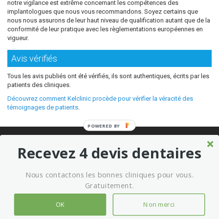
notre vigilance est extrême concernant les compétences des
implantologues que nous vous recommandons. Soyez certains que
nous nous assurons de leur haut niveau de qualification autant que de la
conformité de leur pratique avec les règlementations européennes en
vigueur.
Avis vérifiés
Tous les avis publiés ont été vérifiés, ils sont authentiques, écrits par les
patients des cliniques.
Découvrez comment Kelclinic procède pour vérifier la véracité des
témoignages de patients
.
POWERED BY
© 2026 Où refaire ses dents moins cher sans sacrifier la qualité ?
Recevez 4 devis dentaires
Meilleures cliniques dentaires à l’étranger
Marketing kelclinic
Nous contactons les bonnes cliniques pour vous.
Conditions générales d’utilisation
Mentions légales
Gratuitement.
OK
Non merci