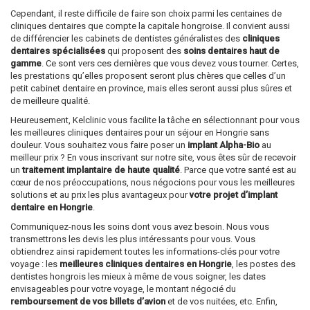
Cependant, il reste difficile de faire son choix parmi les centaines de
cliniques dentaires que compte la capitale hongroise. Il convient aussi
de différencier les cabinets de dentistes généralistes des
cliniques
dentaires spécialisées
qui proposent des
soins dentaires haut de
gamme
. Ce sont vers ces dernières que vous devez vous tourner. Certes,
les prestations qu’elles proposent seront plus chères que celles d’un
petit cabinet dentaire en province, mais elles seront aussi plus sûres et
de meilleure qualité.
Heureusement, Kelclinic vous facilite la tâche en sélectionnant pour vous
les meilleures cliniques dentaires pour un séjour en Hongrie sans
douleur. Vous souhaitez vous faire poser un
implant Alpha-Bio
au
meilleur prix ? En vous inscrivant sur notre site, vous êtes sûr de recevoir
un
traitement implantaire de haute qualité
. Parce que votre santé est au
cœur de nos préoccupations, nous négocions pour vous les meilleures
solutions et au prix les plus avantageux pour
votre projet d’implant
dentaire en Hongrie
.
Communiquez-nous les soins dont vous avez besoin. Nous vous
transmettrons les devis les plus intéressants pour vous. Vous
obtiendrez ainsi rapidement toutes les informations-clés pour votre
voyage : les
meilleures cliniques dentaires en Hongrie
, les postes des
dentistes hongrois les mieux à même de vous soigner, les dates
envisageables pour votre voyage, le montant négocié du
remboursement de vos billets d’avion
et de vos nuitées, etc. Enfin,