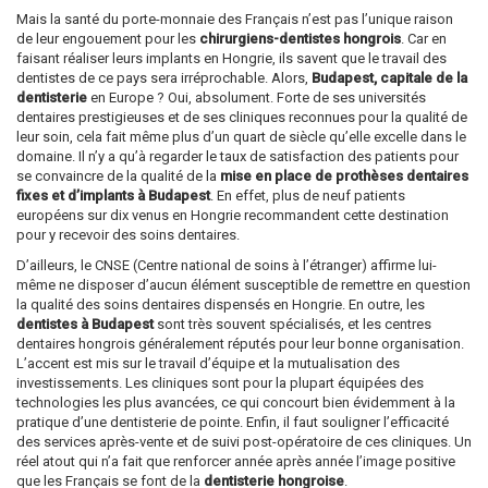
Mais la santé du porte-monnaie des Français n’est pas l’unique raison
de leur engouement pour les
chirurgiens-dentistes hongrois
. Car en
faisant réaliser leurs implants en Hongrie, ils savent que le travail des
dentistes de ce pays sera irréprochable. Alors,
Budapest, capitale de la
dentisterie
en Europe ? Oui, absolument. Forte de ses universités
dentaires prestigieuses et de ses cliniques reconnues pour la qualité de
leur soin, cela fait même plus d’un quart de siècle qu’elle excelle dans le
domaine. Il n’y a qu’à regarder le taux de satisfaction des patients pour
se convaincre de la qualité de la
mise en place de prothèses dentaires
fixes et d’implants à Budapest
. En effet, plus de neuf patients
européens sur dix venus en Hongrie recommandent cette destination
pour y recevoir des soins dentaires.
D’ailleurs, le CNSE (Centre national de soins à l’étranger) affirme lui-
même ne disposer d’aucun élément susceptible de remettre en question
la qualité des soins dentaires dispensés en Hongrie. En outre, les
dentistes à Budapest
sont très souvent spécialisés, et les centres
dentaires hongrois généralement réputés pour leur bonne organisation.
L’accent est mis sur le travail d’équipe et la mutualisation des
investissements. Les cliniques sont pour la plupart équipées des
technologies les plus avancées, ce qui concourt bien évidemment à la
pratique d’une dentisterie de pointe. Enfin, il faut souligner l’efficacité
des services après-vente et de suivi post-opératoire de ces cliniques. Un
réel atout qui n’a fait que renforcer année après année l’image positive
que les Français se font de la
dentisterie hongroise
.