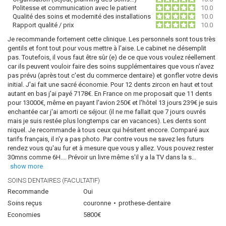
Politesse et communication avec le patient
10.0
Qualité des soins et modernité des installations
10.0
Rapport qualité / prix
10.0
Je recommande fortement cette clinique. Les personnels sont tous très
gentils et font tout pour vous mettre à l'aise. Le cabinet ne désemplit
pas. Toutefois, il vous faut être sûr (e) de ce que vous voulez réellement
car ils peuvent vouloir faire des soins supplémentaires que vous n'avez
pas prévu (après tout c'est du commerce dentaire) et gonfler votre devis
initial. J'ai fait une sacré économie. Pour 12 dents zircon en haut et tout
autant en bas j'ai payé 7178€. En France on me proposait que 11 dents
pour 13000€, même en payant l'avion 250€ et l'hôtel 13 jours 239€ je suis
enchantée car j'ai amorti ce séjour. (il ne me fallait que 7 jours ouvrés
mais je suis restée plus longtemps car en vacances). Les dents sont
niquel. Je recommande à tous ceux qui hésitent encore. Comparé aux
tarifs français, il n'y a pas photo. Par contre vous ne savez les futurs
rendez vous qu'au fur et à mesure que vous y allez. Vous pouvez rester
30mns comme 6H.... Prévoir un livre même s'il y a la TV dans la s
...
show more
SOINS DENTAIRES (FACULTATIF)
Recommande
Oui
Soins reçus
couronne
prothese-dentaire
Economies
5800€