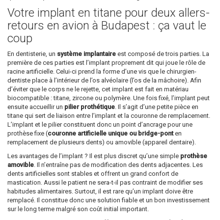
Votre implant en titane pour deux allers-
retours en avion à Budapest : ça vaut le
coup
En dentisterie, un
système implantaire
est composé de trois parties. La
première de ces parties est l’implant proprement dit qui joue le rôle de
racine artificielle. Celui-ci prend la forme d’une vis que le chirurgien-
dentiste place à l’intérieur de l’os alvéolaire (l’os de la mâchoire). Afin
d’éviter que le corps ne le rejette, cet implant est fait en matériau
biocompatible : titane, zircone ou polymère. Une fois fixé, l’implant peut
ensuite accueillir un
pilier prothétique
. Il s’agit d’une petite pièce en
titane qui sert de liaison entre l’implant et la couronne de remplacement.
L’implant et le pilier constituent donc un point d’ancrage pour une
prothèse fixe (
couronne artificielle unique ou bridge-pont
en
remplacement de plusieurs dents) ou amovible (appareil dentaire).
Les avantages de l’implant ? Il est plus discret qu’une simple
prothèse
amovible
. Il n’entraîne pas de modification des dents adjacentes. Les
dents artificielles sont stables et offrent un grand confort de
mastication. Aussi le patient ne sera-t-il pas contraint de modifier ses
habitudes alimentaires. Surtout, il est rare qu’un implant doive être
remplacé. Il constitue donc une solution fiable et un bon investissement
sur le long terme malgré son coût initial important.