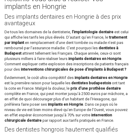
implants en Hongrie
Des implants dentaires en Hongrie à des prix
avantageux
De tous les domaines de la dentisterie,
l’implantologie dentaire
est celui
qui affiche les tarifs les plus élevés. D’autant qu’en France, le
traitement
par implant
en remplacement d’une dent tombée ou malade n’est pas
remboursé par l’assurance maladie. C’est pourquoi les
dentistes à
Budapest
attirent tellement les Français. Chaque année, ceux-ci sont
plusieurs milliers à faire réaliser leurs
implants dentaires en Hongrie
.
Comment expliquer cette explosion des inscriptions de patients français
pour des
interventions chirurgicales de pose d’implants à Budapest ?
Évidemment, le coût ultra-compétitif des
implants dentaires en Hongrie
est la première raison pour laquelle les
dentistes budapestois
ont tant
la cote en France. Malgré la douleur, le
prix d’une prothèse dentaire
complète en France, qui peut monter jusqu’à 2500 euros par mâchoire, a
en effet de quoi décourager plus d’un habitant de l’Hexagone, qui
préférera faire poser ses
implants en Hongrie
. Dans ce pays où le
niveau de vie est bien moins élevé qu’en Europe de l’Ouest, vous pouvez
en effet espérer économiser jusqu’à 70% sur votre
intervention
chirurgicale dentaire
par rapport aux tarifs pratiqués en France.
Des dentistes hongrois hautement qualifiés