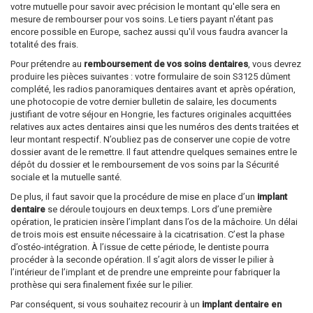
votre mutuelle pour savoir avec précision le montant qu'elle sera en
mesure de rembourser pour vos soins. Le tiers payant n'étant pas
encore possible en Europe, sachez aussi qu'il vous faudra avancer la
totalité des frais.
Pour prétendre au
remboursement de vos soins dentaires
, vous devrez
produire les pièces suivantes : votre formulaire de soin S3125 dûment
complété, les radios panoramiques dentaires avant et après opération,
une photocopie de votre dernier bulletin de salaire, les documents
justifiant de votre séjour en Hongrie, les factures originales acquittées
relatives aux actes dentaires ainsi que les numéros des dents traitées et
leur montant respectif. N’oubliez pas de conserver une copie de votre
dossier avant de le remettre. Il faut attendre quelques semaines entre le
dépôt du dossier et le remboursement de vos soins par la Sécurité
sociale et la mutuelle santé.
De plus, il faut savoir que la procédure de mise en place d’un
implant
dentaire
se déroule toujours en deux temps. Lors d’une première
opération, le praticien insère l’implant dans l’os de la mâchoire. Un délai
de trois mois est ensuite nécessaire à la cicatrisation. C’est la phase
d’ostéo-intégration. À l’issue de cette période, le dentiste pourra
procéder à la seconde opération. Il s’agit alors de visser le pilier à
l’intérieur de l’implant et de prendre une empreinte pour fabriquer la
prothèse qui sera finalement fixée sur le pilier.
Par conséquent, si vous souhaitez recourir à un
implant dentaire en