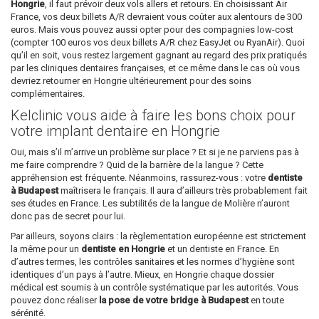
Hongrie
, il faut prévoir deux vols allers et retours. En choisissant Air
France, vos deux billets A/R devraient vous coûter aux alentours de 300
euros. Mais vous pouvez aussi opter pour des compagnies low-cost
(compter 100 euros vos deux billets A/R chez EasyJet ou RyanAir). Quoi
qu’il en soit, vous restez largement gagnant au regard des prix pratiqués
par les cliniques dentaires françaises, et ce même dans le cas où vous
devriez retourner en Hongrie ultérieurement pour des soins
complémentaires.
Kelclinic vous aide à faire les bons choix pour
votre implant dentaire en Hongrie
Oui, mais s’il m’arrive un problème sur place ? Et si je ne parviens pas à
me faire comprendre ? Quid de la barrière de la langue ? Cette
appréhension est fréquente. Néanmoins, rassurez-vous : votre
dentiste
à Budapest
maîtrisera le français. Il aura d’ailleurs très probablement fait
ses études en France. Les subtilités de la langue de Molière n’auront
donc pas de secret pour lui.
Par ailleurs, soyons clairs : la règlementation européenne est strictement
la même pour un
dentiste en Hongrie
et un dentiste en France. En
d’autres termes, les contrôles sanitaires et les normes d’hygiène sont
identiques d’un pays à l’autre. Mieux, en Hongrie chaque dossier
médical est soumis à un contrôle systématique par les autorités. Vous
pouvez donc réaliser
la pose de votre bridge à Budapest
en toute
sérénité.