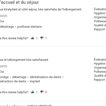
l'accueil et du séjour
Évaluati
que Kiralydent et côté séjour, très satisfaite de l’hébergement.
Hygiène 
ATIF)
Organisa
Oui
Politess
Qualité 
détartrage
prothese-dentaire
Rapport q
 this review helpful?
1
1
Évaluati
ique et hébergement très satisfaisant
Hygiène 
ATIF)
Organisa
Oui
Politess
Qualité 
bridge
détartrage
dévitalisation-de-dents
Rapport q
extraction-de-dents
implant
 this review helpful?
1
0