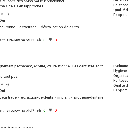
Organisa
a réussite des soins par leur relationnel.
Politess
 mais cela s'en rapproche !
Qualité 
ATIF)
Rapport q
Oui
couronne
détartrage
dévitalisation-de-dents
 this review helpful?
0
0
Évaluati
ement permanent, écoute, vrai relationnel. Les dentistes sont
Hygiène 
Organisa
surtout pas.
Politess
ATIF)
Qualité 
Rapport q
Oui
détartrage
extraction-de-dents
implant
prothese-dentaire
 this review helpful?
0
0
fessionnalisme