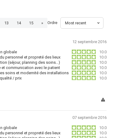
Ordre
13
14
15
»
12 septembre 2016
on globale
10.0
du personnel et propreté des lieux
10.0
tion (séjour, planning des soins…)
10.0
e et communication avec le patient
10.0
des soins et modernité des installations
10.0
ualité / prix
10.0
07 septembre 2016
on globale
10.0
du personnel et propreté des lieux
10.0