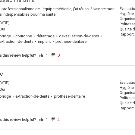
Évaluati
au professionnalisme de l'équipe médicale, j'ai réussi à vaincre mon
Hygiène 
ns indispensables pour ma santé.
Organisa
ATIF)
Politess
Qualité 
Oui
Rapport q
bridge
couronne
détartrage
dévitalisation-de-dents
extraction-de-dents
implant
prothese-dentaire
 this review helpful?
1
0
pe
Évaluati
ATIF)
Hygiène 
Oui
Organisa
bridge
extraction-de-dents
prothese-dentaire
Politess
Qualité 
Rapport q
 this review helpful?
1
2