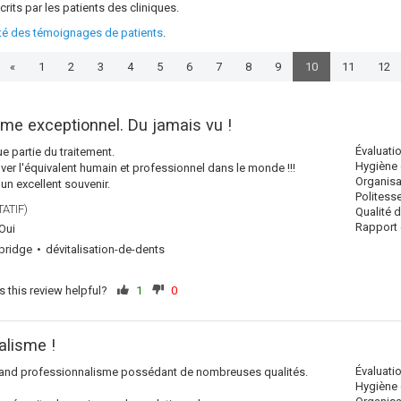
crits par les patients des cliniques.
ité des témoignages de patients
.
«
1
2
3
4
5
6
7
8
9
10
11
12
me exceptionnel. Du jamais vu !
Évaluati
 partie du traitement.
Hygiène 
ver l'équivalent humain et professionnel dans le monde !!!
Organisa
un excellent souvenir.
Politess
ATIF)
Qualité 
Rapport q
Oui
bridge
dévitalisation-de-dents
 this review helpful?
1
0
alisme !
Évaluati
grand professionnalisme possédant de nombreuses qualités.
Hygiène 