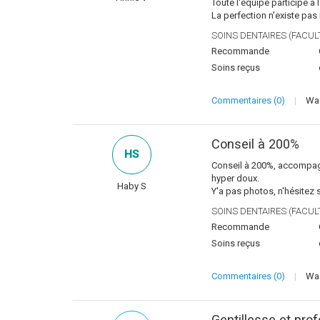
Toute l'équipe participe à l
La perfection n'existe pas
SOINS DENTAIRES (FACULT
Recommande
Soins reçus
Commentaires (0)
|
Was
Conseil à 200%
HS
Conseil à 200%, accompagn
hyper doux.
Haby S
Y'a pas photos, n'hésitez 
SOINS DENTAIRES (FACULT
Recommande
Soins reçus
Commentaires (0)
|
Was
Gentillesse et pro