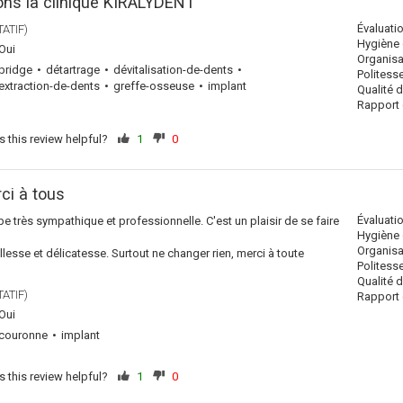
s la clinique KIRALYDENT
Évaluati
ATIF)
Hygiène 
Oui
Organisa
bridge
détartrage
dévitalisation-de-dents
Politess
extraction-de-dents
greffe-osseuse
implant
Qualité 
Rapport q
 this review helpful?
1
0
ci à tous
Évaluati
e très sympathique et professionnelle. C'est un plaisir de se faire
Hygiène 
Organisa
llesse et délicatesse. Surtout ne changer rien, merci à toute
Politess
Qualité 
ATIF)
Rapport q
Oui
couronne
implant
 this review helpful?
1
0