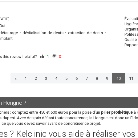
Évaluat
ATIF)
Hygiène
Oui
Organis
détartrage
dévitalisation-de-dents
extraction-de-dents
Polites
implant
Qualité
Rapport 
 this review helpful?
1
0
«
1
2
3
4
5
6
7
8
9
10
11
n Hongrie ?
chers : comptez entre 450 et 600 euros pour la pose d’un
pilier prothétique
à P
Budapest. Avec des prix défiant toute concurrence, la Hongrie est donc un Eld
i ce que vous devez savoir avant de concrétiser ce projet.
s ? Kelclinic vous aide à réaliser vo