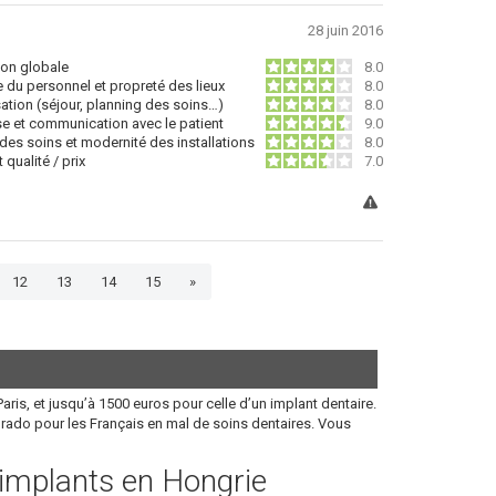
28 juin 2016
ion globale
8.0
 du personnel et propreté des lieux
8.0
ation (séjour, planning des soins…)
8.0
se et communication avec le patient
9.0
 des soins et modernité des installations
8.0
qualité / prix
7.0
12
13
14
15
»
aris, et jusqu’à 1500 euros pour celle d’un implant dentaire.
orado pour les Français en mal de soins dentaires. Vous
s implants en Hongrie