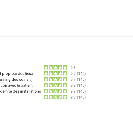
9.8
 propreté des lieux
9.9
(145)
lanning des soins…)
9.7
(145)
ion avec le patient
9.8
(145)
dernité des installations
9.9
(145)
9.8
(145)