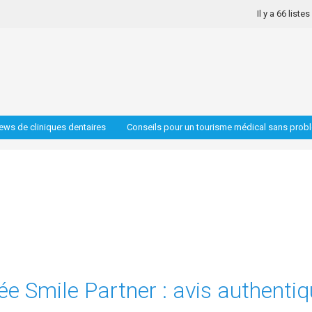
Il y a 66 liste
iews de cliniques dentaires
Conseils pour un tourisme médical sans prob
fiée Smile Partner : avis authenti