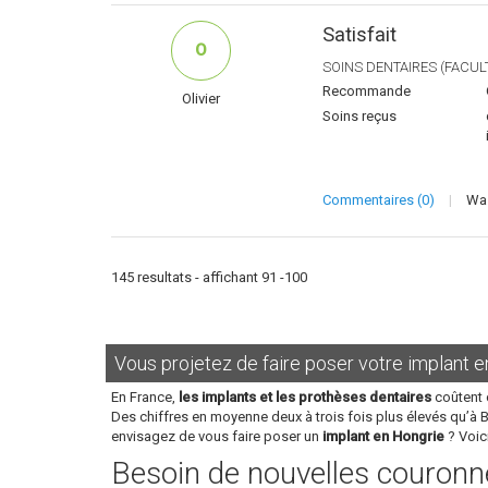
Satisfait
O
SOINS DENTAIRES (FACULT
Recommande
Olivier
Soins reçus
Commentaires (0)
|
Was
145 resultats - affichant 91 -100
Vous projetez de faire poser votre implant e
En France,
les implants et les prothèses dentaires
coûtent 
Des chiffres en moyenne deux à trois fois plus élevés qu’à 
envisagez de vous faire poser un
implant en Hongrie
? Voic
Besoin de nouvelles couronne