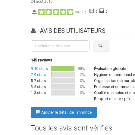
24 août 2015
0
0
9.8
(
145
)
AVIS DES UTILISATEURS
145
reviews
9-10 stars
98%
Évaluation globale
7-9 stars
2%
Hygiène du personnel et
5-7 stars
0%
Organisation (séjour, p
3-5 stars
0%
Politesse et communicat
1-3 stars
0%
Qualité des soins et mo
Rapport qualité / prix
Ajouter le détail de l'annonce
Tous les avis sont vérifiés