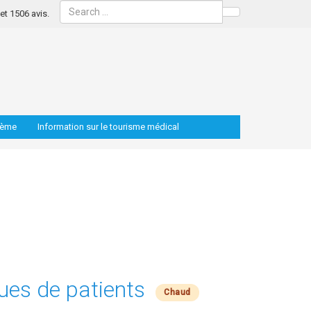
s et 1506 avis.
Search
lème
Information sur le tourisme médical
ques de patients
Chaud