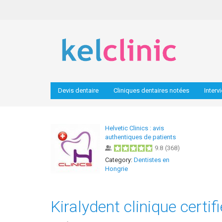
Devis dentaire
Cliniques dentaires notées
Interv
Helvetic Clinics : avis
authentiques de patients
9.8
(
368
)
Category:
Dentistes en
Hongrie
Kiralydent clinique certi