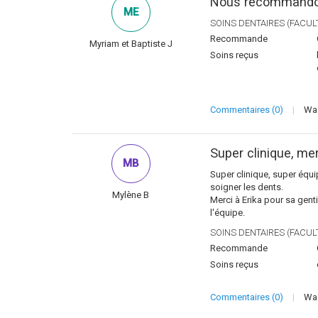
Nous recommandon
ME
SOINS DENTAIRES (FACULT
Recommande
Myriam et Baptiste J
Soins reçus
Commentaires (0)
|
Was
Super clinique, mer
MB
Super clinique, super équip
soigner les dents.
Mylène B
Merci à Erika pour sa genti
l'équipe.
SOINS DENTAIRES (FACULT
Recommande
Soins reçus
Commentaires (0)
|
Was