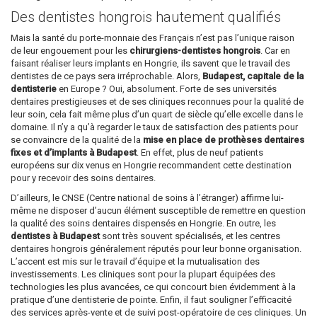
Des dentistes hongrois hautement qualifiés
Mais la santé du porte-monnaie des Français n’est pas l’unique raison
de leur engouement pour les
chirurgiens-dentistes hongrois
. Car en
faisant réaliser leurs implants en Hongrie, ils savent que le travail des
dentistes de ce pays sera irréprochable. Alors,
Budapest, capitale de la
dentisterie
en Europe ? Oui, absolument. Forte de ses universités
dentaires prestigieuses et de ses cliniques reconnues pour la qualité de
leur soin, cela fait même plus d’un quart de siècle qu’elle excelle dans le
domaine. Il n’y a qu’à regarder le taux de satisfaction des patients pour
se convaincre de la qualité de la
mise en place de prothèses dentaires
fixes et d’implants à Budapest
. En effet, plus de neuf patients
européens sur dix venus en Hongrie recommandent cette destination
pour y recevoir des soins dentaires.
D’ailleurs, le CNSE (Centre national de soins à l’étranger) affirme lui-
même ne disposer d’aucun élément susceptible de remettre en question
la qualité des soins dentaires dispensés en Hongrie. En outre, les
dentistes à Budapest
sont très souvent spécialisés, et les centres
dentaires hongrois généralement réputés pour leur bonne organisation.
L’accent est mis sur le travail d’équipe et la mutualisation des
investissements. Les cliniques sont pour la plupart équipées des
technologies les plus avancées, ce qui concourt bien évidemment à la
pratique d’une dentisterie de pointe. Enfin, il faut souligner l’efficacité
des services après-vente et de suivi post-opératoire de ces cliniques. Un