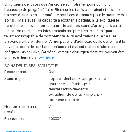
chirurgiens dentistes que j'ai croisé sur notre territoire qu'il ont
beaucoup de progrès à faire .Bien sur les tarifs pourraient et devraient
baisser d'au moins la moitié...Le nombres de visites pour le moindre des
soins ....Mais aussi, la capacité à écouter le patient, à lui expliquer le
déroulement, l'évolution, la nature, le but des soins.J'ai toujours eu la
sensation que les dentistes français me prenaient pour un ignare
tellement incapable de comprendre leurs explications que cela les
dispensaient d'en donner. A moi patient, d'admettre qu'ils détiennent le
savoir et donc de leur faire confiance et surtout de leurs faire des
chèques. Avec Erika, j'ai découvert que chirurgien dentiste pouvait être
un métier huma
...
show more
SOINS DENTAIRES (FACULTATIF)
Recommande
Oui
Soins reçus
appareil-dentaire
bridge
carie
couronne
détartrage
dévitalisation-de-dents
extraction-de-dents
implant
prothese-dentaire
Nombre d'implants
7
posés
Economies
10000€