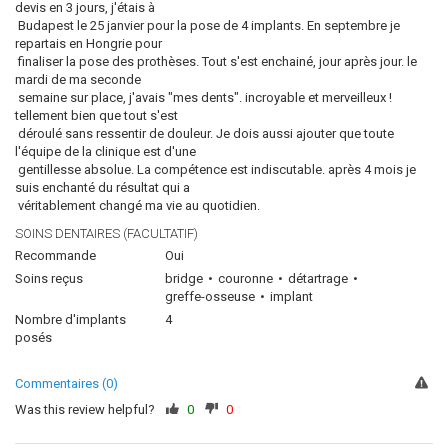
devis en 3 jours, j'étais à
Budapest le 25 janvier pour la pose de 4 implants. En septembre je
repartais en Hongrie pour
finaliser la pose des prothèses. Tout s'est enchainé, jour après jour. le
mardi de ma seconde
semaine sur place, j'avais "mes dents". incroyable et merveilleux !
tellement bien que tout s'est
déroulé sans ressentir de douleur. Je dois aussi ajouter que toute
l'équipe de la clinique est d'une
gentillesse absolue. La compétence est indiscutable. après 4 mois je
suis enchanté du résultat qui a
véritablement changé ma vie au quotidien.
SOINS DENTAIRES (FACULTATIF)
Recommande
Oui
Soins reçus
bridge
couronne
détartrage
greffe-osseuse
implant
Nombre d'implants
4
posés
Commentaires (0)
Was this review helpful?
0
0