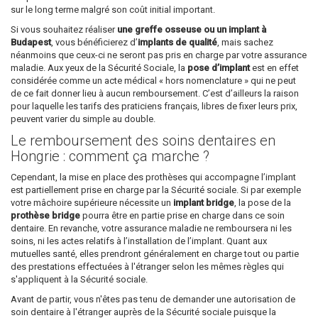
sur le long terme malgré son coût initial important.
Si vous souhaitez réaliser
une greffe osseuse ou un implant à
Budapest
, vous bénéficierez d’
implants de qualité
, mais sachez
néanmoins que ceux-ci ne seront pas pris en charge par votre assurance
maladie. Aux yeux de la Sécurité Sociale, la
pose d’implant
est en effet
considérée comme un acte médical « hors nomenclature » qui ne peut
de ce fait donner lieu à aucun remboursement. C’est d’ailleurs la raison
pour laquelle les tarifs des praticiens français, libres de fixer leurs prix,
peuvent varier du simple au double.
Le remboursement des soins dentaires en
Hongrie : comment ça marche ?
Cependant, la mise en place des prothèses qui accompagne l’implant
est partiellement prise en charge par la Sécurité sociale. Si par exemple
votre mâchoire supérieure nécessite un
implant bridge
, la pose de la
prothèse bridge
pourra être en partie prise en charge dans ce soin
dentaire. En revanche, votre assurance maladie ne remboursera ni les
soins, ni les actes relatifs à l’installation de l’implant. Quant aux
mutuelles santé, elles prendront généralement en charge tout ou partie
des prestations effectuées à l'étranger selon les mêmes règles qui
s'appliquent à la Sécurité sociale.
Avant de partir, vous n'êtes pas tenu de demander une autorisation de
soin dentaire à l'étranger auprès de la Sécurité sociale puisque la