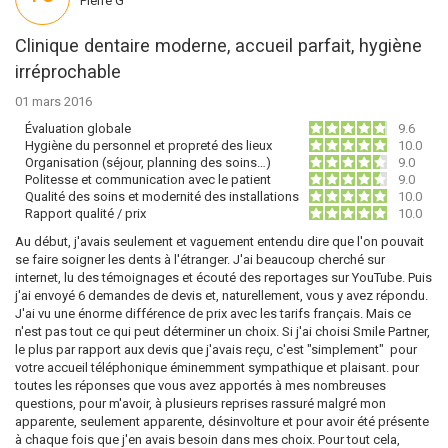
Pierre G
Clinique dentaire moderne, accueil parfait, hygiène
irréprochable
01 mars 2016
Évaluation globale
9.6
Hygiène du personnel et propreté des lieux
10.0
Organisation (séjour, planning des soins…)
9.0
Politesse et communication avec le patient
9.0
Qualité des soins et modernité des installations
10.0
Rapport qualité / prix
10.0
Au début, j'avais seulement et vaguement entendu dire que l'on pouvait
se faire soigner les dents à l'étranger. J'ai beaucoup cherché sur
internet, lu des témoignages et écouté des reportages sur YouTube. Puis
j'ai envoyé 6 demandes de devis et, naturellement, vous y avez répondu.
J'ai vu une énorme différence de prix avec les tarifs français. Mais ce
n'est pas tout ce qui peut déterminer un choix. Si j'ai choisi Smile Partner,
le plus par rapport aux devis que j'avais reçu, c'est "simplement" pour
votre accueil téléphonique éminemment sympathique et plaisant. pour
toutes les réponses que vous avez apportés à mes nombreuses
questions, pour m'avoir, à plusieurs reprises rassuré malgré mon
apparente, seulement apparente, désinvolture et pour avoir été présente
à chaque fois que j'en avais besoin dans mes choix. Pour tout cela,