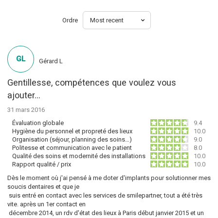
Ordre
GL
Gérard L
Gentillesse, compétences que voulez vous
ajouter...
31 mars 2016
Évaluation globale
9.4
Hygiène du personnel et propreté des lieux
10.0
Organisation (séjour, planning des soins…)
9.0
Politesse et communication avec le patient
8.0
Qualité des soins et modernité des installations
10.0
Rapport qualité / prix
10.0
Dès le moment où j'ai pensé à me doter d'implants pour solutionner mes
soucis dentaires et que je
suis entré en contact avec les services de smilepartner, tout a été très
vite. après un 1er contact en
décembre 2014, un rdv d'état des lieux à Paris début janvier 2015 et un