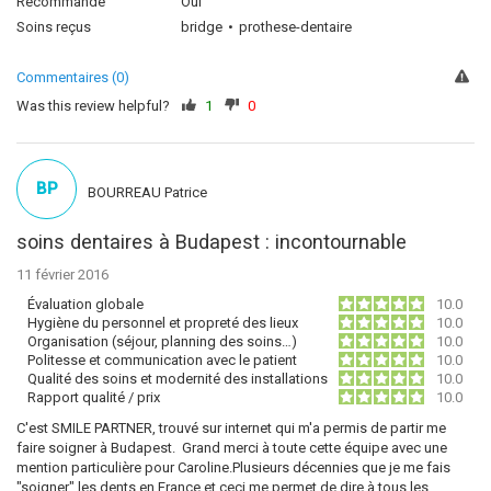
Recommande
Oui
Soins reçus
bridge
prothese-dentaire
Commentaires (0)
Was this review helpful?
1
0
BP
BOURREAU Patrice
soins dentaires à Budapest : incontournable
11 février 2016
Évaluation globale
10.0
Hygiène du personnel et propreté des lieux
10.0
Organisation (séjour, planning des soins…)
10.0
Politesse et communication avec le patient
10.0
Qualité des soins et modernité des installations
10.0
Rapport qualité / prix
10.0
C'est SMILE PARTNER, trouvé sur internet qui m'a permis de partir me
faire soigner à Budapest. Grand merci à toute cette équipe avec une
mention particulière pour Caroline.Plusieurs décennies que je me fais
"soigner" les dents en France et ceci me permet de dire à tous les