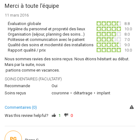
Merci à toute l'équipe
11 mars 2016
Évaluation globale
8.8
Hygiène du personnel et propreté des lieux
10.0
Organisation (séjour, planning des soins…)
8.0
Politesse et communication avec le patient
7.0
Qualité des soins et modernité des installations
9.0
Rapport qualité / prix
10.0
Nous sommes ravies des soins reçus. Nous étions hésitant au début.
Mais par la suite, nous
partions comme en vacances.
SOINS DENTAIRES (FACULTATIF)
Recommande
Oui
Soins reçus
couronne
détartrage
implant
Commentaires (0)
Was this review helpful?
1
0
PG