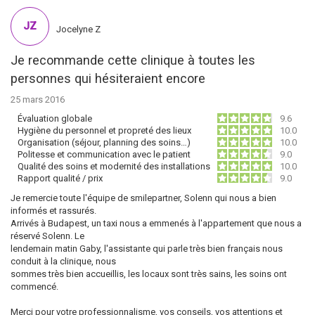
JZ
Jocelyne Z
Je recommande cette clinique à toutes les
personnes qui hésiteraient encore
25 mars 2016
Évaluation globale
9.6
Hygiène du personnel et propreté des lieux
10.0
Organisation (séjour, planning des soins…)
10.0
Politesse et communication avec le patient
9.0
Qualité des soins et modernité des installations
10.0
Rapport qualité / prix
9.0
Je remercie toute l'équipe de smilepartner, Solenn qui nous a bien
informés et rassurés.
Arrivés à Budapest, un taxi nous a emmenés à l'appartement que nous a
réservé Solenn. Le
lendemain matin Gaby, l'assistante qui parle très bien français nous
conduit à la clinique, nous
sommes très bien accueillis, les locaux sont très sains, les soins ont
commencé.
Merci pour votre professionnalisme, vos conseils, vos attentions et