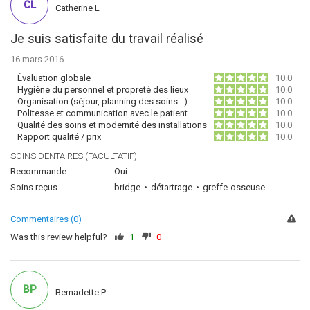
CL
Catherine L
Je suis satisfaite du travail réalisé
16 mars 2016
Évaluation globale
10.0
Hygiène du personnel et propreté des lieux
10.0
Organisation (séjour, planning des soins…)
10.0
Politesse et communication avec le patient
10.0
Qualité des soins et modernité des installations
10.0
Rapport qualité / prix
10.0
SOINS DENTAIRES (FACULTATIF)
Recommande
Oui
Soins reçus
bridge
détartrage
greffe-osseuse
Commentaires (0)
Was this review helpful?
1
0
BP
Bernadette P