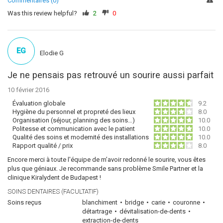
Commentaires (0)
Was this review helpful?
2
0
EG
Elodie G
Je ne pensais pas retrouvé un sourire aussi parfait
10 février 2016
Évaluation globale
9.2
Hygiène du personnel et propreté des lieux
8.0
Organisation (séjour, planning des soins…)
10.0
Politesse et communication avec le patient
10.0
Qualité des soins et modernité des installations
10.0
Rapport qualité / prix
8.0
Encore merci à toute l'équipe de m’avoir redonné le sourire, vous êtes
plus que géniaux. Je recommande sans problème Smile Partner et la
clinique Kiralydent de Budapest !
SOINS DENTAIRES (FACULTATIF)
Soins reçus
blanchiment
bridge
carie
couronne
détartrage
dévitalisation-de-dents
extraction-de-dents