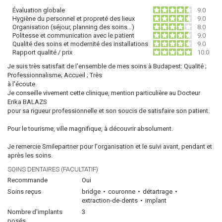
Évaluation globale
9.0
Hygiène du personnel et propreté des lieux
9.0
Organisation (séjour, planning des soins…)
8.0
Politesse et communication avec le patient
9.0
Qualité des soins et modernité des installations
9.0
Rapport qualité / prix
10.0
Je suis très satisfait de l'ensemble de mes soins à Budapest: Qualité ;
Professionnalisme; Accueil ; Très
à l'écoute.
Je conseille vivement cette clinique, mention particulière au Docteur
Erika BALAZS
pour sa rigueur professionnelle et son soucis de satisfaire son patient.
Pour le tourisme, ville magnifique, à découvrir absolument.
Je remercie Smilepartner pour l'organisation et le suivi avant, pendant et
après les soins.
SOINS DENTAIRES (FACULTATIF)
Recommande
Oui
Soins reçus
bridge
couronne
détartrage
extraction-de-dents
implant
Nombre d'implants
3
posés