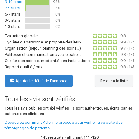
9-10 stars
98%
7-9 stars
2%
5-7 stars
0%
3-5 stars
0%
1-3 stars
0%
Évaluation globale
9.8
Hygiène du personnel et propreté des lieux
9.9
(145)
Organisation (séjour, planning des soins…)
9.7
(145)
Politesse et communication avec le patient
9.8
(145)
Qualité des soins et modernité des installations
9.9
(145)
Rapport qualité / prix
9.8
(145)
Ajouter le détail de l'annonce
Retour à la liste
Tous les avis sont vérifiés
Tous les avis publiés ont été vérifiés, ils sont authentiques, écrits par les
patients des cliniques.
Découvrez comment Kelclinic procède pour vérifier la véracité des
témoignages de patients
.
145 resultats - affichant 111 -120