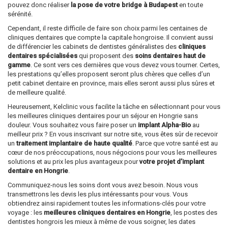
pouvez donc réaliser
la pose de votre bridge à Budapest
en toute
sérénité.
Cependant, il reste difficile de faire son choix parmi les centaines de
cliniques dentaires que compte la capitale hongroise. Il convient aussi
de différencier les cabinets de dentistes généralistes des
cliniques
dentaires spécialisées
qui proposent des
soins dentaires haut de
gamme
. Ce sont vers ces dernières que vous devez vous tourner. Certes,
les prestations qu’elles proposent seront plus chères que celles d’un
petit cabinet dentaire en province, mais elles seront aussi plus sûres et
de meilleure qualité.
Heureusement, Kelclinic vous facilite la tâche en sélectionnant pour vous
les meilleures cliniques dentaires pour un séjour en Hongrie sans
douleur. Vous souhaitez vous faire poser un
implant Alpha-Bio
au
meilleur prix ? En vous inscrivant sur notre site, vous êtes sûr de recevoir
un
traitement implantaire de haute qualité
. Parce que votre santé est au
cœur de nos préoccupations, nous négocions pour vous les meilleures
solutions et au prix les plus avantageux pour
votre projet d’implant
dentaire en Hongrie
.
Communiquez-nous les soins dont vous avez besoin. Nous vous
transmettrons les devis les plus intéressants pour vous. Vous
obtiendrez ainsi rapidement toutes les informations-clés pour votre
voyage : les
meilleures cliniques dentaires en Hongrie
, les postes des
dentistes hongrois les mieux à même de vous soigner, les dates