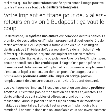
réel atout qui n’a fait que renforcer année après année l’image positive
que les Français se font de la
dentisterie hongroise
.
Votre implant en titane pour deux allers-
retours en avion à Budapest : ça vaut le
coup
En dentisterie, un
système implantaire
est composé de trois parties. La
première de ces parties est l’implant proprement dit qui joue le rôle de
racine artificielle. Celui-ci prend la forme d’une vis que le chirurgien-
dentiste place à l’intérieur de l’os alvéolaire (l’os de la mâchoire). Afin
d’éviter que le corps ne le rejette, cet implant est fait en matériau
biocompatible : titane, zircone ou polymère. Une fois fixé, l’implant peut
ensuite accueillir un
pilier prothétique
. Il s’agit d’une petite pièce en
titane qui sert de liaison entre l’implant et la couronne de remplacement.
L’implant et le pilier constituent donc un point d’ancrage pour une
prothèse fixe (
couronne artificielle unique ou bridge-pont
en
remplacement de plusieurs dents) ou amovible (appareil dentaire).
Les avantages de l’implant ? Il est plus discret qu’une simple
prothèse
amovible
. Il n’entraîne pas de modification des dents adjacentes. Les
dents artificielles sont stables et offrent un grand confort de
mastication. Aussi le patient ne sera-t-il pas contraint de modifier ses
habitudes alimentaires. Surtout, il est rare qu’un implant doive être
remplacé. Il constitue donc une solution fiable et un bon investissement