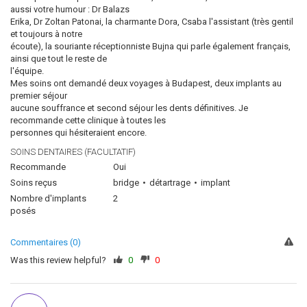
aussi votre humour : Dr Balazs
Erika, Dr Zoltan Patonai, la charmante Dora, Csaba l'assistant (très gentil
et toujours à notre
écoute), la souriante réceptionniste Bujna qui parle également français,
ainsi que tout le reste de
l'équipe.
Mes soins ont demandé deux voyages à Budapest, deux implants au
premier séjour
aucune souffrance et second séjour les dents définitives. Je
recommande cette clinique à toutes les
personnes qui hésiteraient encore.
SOINS DENTAIRES (FACULTATIF)
Recommande
Oui
Soins reçus
bridge
détartrage
implant
Nombre d'implants
2
posés
Commentaires (0)
Was this review helpful?
0
0