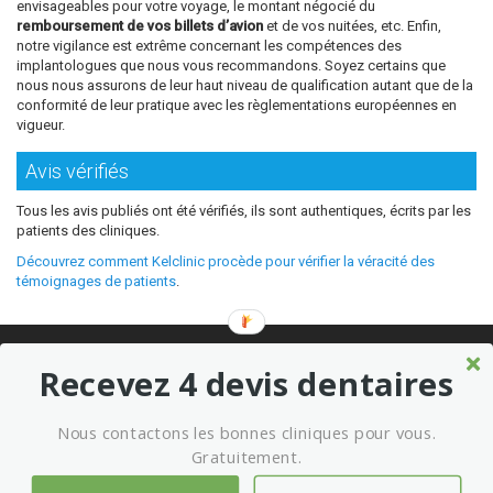
envisageables pour votre voyage, le montant négocié du
remboursement de vos billets d’avion
et de vos nuitées, etc. Enfin,
notre vigilance est extrême concernant les compétences des
implantologues que nous vous recommandons. Soyez certains que
nous nous assurons de leur haut niveau de qualification autant que de la
conformité de leur pratique avec les règlementations européennes en
vigueur.
Avis vérifiés
Tous les avis publiés ont été vérifiés, ils sont authentiques, écrits par les
patients des cliniques.
Découvrez comment Kelclinic procède pour vérifier la véracité des
témoignages de patients
.
© 2026 Où refaire ses dents moins cher sans sacrifier la qualité ?
Recevez 4 devis dentaires
Meilleures cliniques dentaires à l’étranger
Marketing kelclinic
Nous contactons les bonnes cliniques pour vous.
Conditions générales d’utilisation
Mentions légales
Gratuitement.