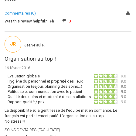
Commentaires (0)
Was this review helpful?
1
0
JR
Jean-Paul R
Organisation au top !
16 février 2016
Évaluation globale
9.0
Hygiène du personnel et propreté des lieux
9.0
Organisation (séjour, planning des soins…)
9.0
Politesse et communication avec le patient
9.0
Qualité des soins et modernité des installations
9.0
Rapport qualité / prix
9.0
La disponibilité et la gentillesse de l'équipe met en confiance. Le
français est parfaitement parlé. L'organisation est au top.
No stress !!!
SOINS DENTAIRES (FACULTATIF)