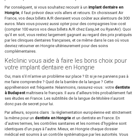
Par conséquent, si vous souhaitez recourir à un
implant dentaire en
Hongrie
, il faut prévoir deux vols allers et retours. En choisissant Air
France, vos deux billets A/R devraient vous coûter aux alentours de 300
euros. Mais vous pouvez aussi opter pour des compagnies low-cost
(compter 100 euros vos deux billets A/R chez EasyJet ou RyanAir). Quoi
qu’il en soit, vous restez largement gagnant au regard des prix pratiqués
par les cliniques dentaires françaises, et ce même dans le cas où vous
devriez retourner en Hongrie ultérieurement pour des soins
complémentaires.
Kelclinic vous aide à faire les bons choix pour
votre implant dentaire en Hongrie
Oui, mais s’il m’arrive un problème sur place ? Et si je ne parviens pas à
me faire comprendre ? Quid de la barrière de la langue ? Cette
appréhension est fréquente. Néanmoins, rassurez-vous : votre
dentiste
à Budapest
maîtrisera le français. Il aura d’ailleurs très probablement fait
ses études en France. Les subtilités de la langue de Molière n’auront
donc pas de secret pour lui.
Par ailleurs, soyons clairs : la règlementation européenne est strictement
la même pour un
dentiste en Hongrie
et un dentiste en France. En
d’autres termes, les contrôles sanitaires et les normes d’hygiène sont
identiques d’un pays à l’autre. Mieux, en Hongrie chaque dossier
médical est soumis à un contrôle systématique par les autorités. Vous