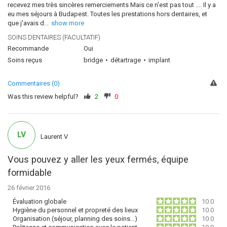
recevez mes très sincères remerciements Mais ce n'est pas tout .... Il y a
eu mes séjours à Budapest. Toutes les prestations hors dentaires, et
que j'avais d
...
show more
SOINS DENTAIRES (FACULTATIF)
Recommande
Oui
Soins reçus
bridge
détartrage
implant
Commentaires (0)
Was this review helpful?
2
0
LV
Laurent V
Vous pouvez y aller les yeux fermés, équipe
formidable
26 février 2016
Évaluation globale
10.0
Hygiène du personnel et propreté des lieux
10.0
Organisation (séjour, planning des soins…)
10.0