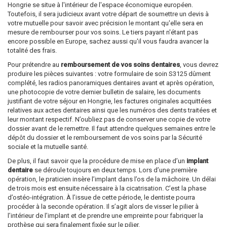
Hongrie se situe à l'intérieur de l'espace économique européen.
Toutefois, il sera judicieux avant votre départ de soumettre un devis à
votre mutuelle pour savoir avec précision le montant qu'elle sera en
mesure de rembourser pour vos soins. Le tiers payant n'étant pas
encore possible en Europe, sachez aussi qu'il vous faudra avancer la
totalité des frais.
Pour prétendre au
remboursement de vos soins dentaires
, vous devrez
produire les pièces suivantes : votre formulaire de soin S3125 dûment
complété, les radios panoramiques dentaires avant et après opération,
une photocopie de votre dernier bulletin de salaire, les documents
justifiant de votre séjour en Hongrie, les factures originales acquittées
relatives aux actes dentaires ainsi que les numéros des dents traitées et
leur montant respectif. N’oubliez pas de conserver une copie de votre
dossier avant de le remettre. Il faut attendre quelques semaines entre le
dépôt du dossier et le remboursement de vos soins par la Sécurité
sociale et la mutuelle santé.
De plus, il faut savoir que la procédure de mise en place d’un
implant
dentaire
se déroule toujours en deux temps. Lors d’une première
opération, le praticien insère l’implant dans l’os de la mâchoire. Un délai
de trois mois est ensuite nécessaire à la cicatrisation. C’est la phase
d’ostéo-intégration. À l’issue de cette période, le dentiste pourra
procéder à la seconde opération. Il s’agit alors de visser le pilier à
l’intérieur de l’implant et de prendre une empreinte pour fabriquer la
prothèse qui sera finalement fixée sur le pilier.