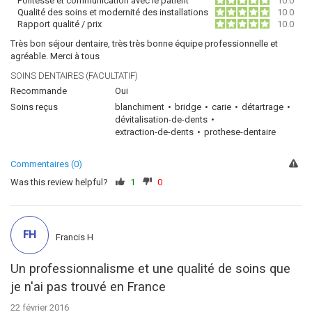
Politesse et communication avec le patient
10.0
Qualité des soins et modernité des installations
10.0
Rapport qualité / prix
10.0
Très bon séjour dentaire, très très bonne équipe professionnelle et
agréable. Merci à tous
SOINS DENTAIRES (FACULTATIF)
Recommande
Oui
Soins reçus
blanchiment
bridge
carie
détartrage
dévitalisation-de-dents
extraction-de-dents
prothese-dentaire
Commentaires (0)
Was this review helpful?
1
0
FH
Francis H
Un professionnalisme et une qualité de soins que
je n'ai pas trouvé en France
22 février 2016