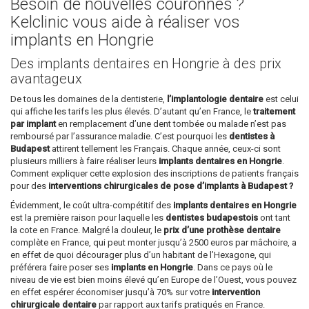
Besoin de nouvelles couronnes ?
Kelclinic vous aide à réaliser vos
implants en Hongrie
Des implants dentaires en Hongrie à des prix
avantageux
De tous les domaines de la dentisterie,
l’implantologie dentaire
est celui
qui affiche les tarifs les plus élevés. D’autant qu’en France, le
traitement
par implant
en remplacement d’une dent tombée ou malade n’est pas
remboursé par l’assurance maladie. C’est pourquoi les
dentistes à
Budapest
attirent tellement les Français. Chaque année, ceux-ci sont
plusieurs milliers à faire réaliser leurs
implants dentaires en Hongrie
.
Comment expliquer cette explosion des inscriptions de patients français
pour des
interventions chirurgicales de pose d’implants à Budapest ?
Évidemment, le coût ultra-compétitif des
implants dentaires en Hongrie
est la première raison pour laquelle les
dentistes budapestois
ont tant
la cote en France. Malgré la douleur, le
prix d’une prothèse dentaire
complète en France, qui peut monter jusqu’à 2500 euros par mâchoire, a
en effet de quoi décourager plus d’un habitant de l’Hexagone, qui
préférera faire poser ses
implants en Hongrie
. Dans ce pays où le
niveau de vie est bien moins élevé qu’en Europe de l’Ouest, vous pouvez
en effet espérer économiser jusqu’à 70% sur votre
intervention
chirurgicale dentaire
par rapport aux tarifs pratiqués en France.