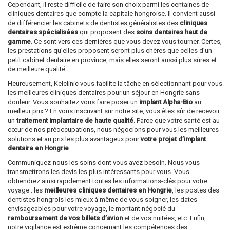
Cependant, il reste difficile de faire son choix parmi les centaines de
cliniques dentaires que compte la capitale hongroise. Il convient aussi
de différencier les cabinets de dentistes généralistes des
cliniques
dentaires spécialisées
qui proposent des
soins dentaires haut de
gamme
. Ce sont vers ces dernières que vous devez vous tourner. Certes,
les prestations qu’elles proposent seront plus chères que celles d’un
petit cabinet dentaire en province, mais elles seront aussi plus sûres et
de meilleure qualité.
Heureusement, Kelclinic vous facilite la tâche en sélectionnant pour vous
les meilleures cliniques dentaires pour un séjour en Hongrie sans
douleur. Vous souhaitez vous faire poser un
implant Alpha-Bio
au
meilleur prix ? En vous inscrivant sur notre site, vous êtes sûr de recevoir
un
traitement implantaire de haute qualité
. Parce que votre santé est au
cœur de nos préoccupations, nous négocions pour vous les meilleures
solutions et au prix les plus avantageux pour
votre projet d’implant
dentaire en Hongrie
.
Communiquez-nous les soins dont vous avez besoin. Nous vous
transmettrons les devis les plus intéressants pour vous. Vous
obtiendrez ainsi rapidement toutes les informations-clés pour votre
voyage : les
meilleures cliniques dentaires en Hongrie
, les postes des
dentistes hongrois les mieux à même de vous soigner, les dates
envisageables pour votre voyage, le montant négocié du
remboursement de vos billets d’avion
et de vos nuitées, etc. Enfin,
notre vigilance est extrême concernant les compétences des