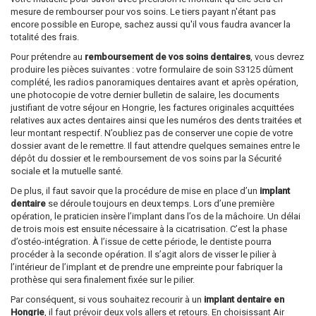
mesure de rembourser pour vos soins. Le tiers payant n'étant pas
encore possible en Europe, sachez aussi qu'il vous faudra avancer la
totalité des frais.
Pour prétendre au
remboursement de vos soins dentaires
, vous devrez
produire les pièces suivantes : votre formulaire de soin S3125 dûment
complété, les radios panoramiques dentaires avant et après opération,
une photocopie de votre dernier bulletin de salaire, les documents
justifiant de votre séjour en Hongrie, les factures originales acquittées
relatives aux actes dentaires ainsi que les numéros des dents traitées et
leur montant respectif. N’oubliez pas de conserver une copie de votre
dossier avant de le remettre. Il faut attendre quelques semaines entre le
dépôt du dossier et le remboursement de vos soins par la Sécurité
sociale et la mutuelle santé.
De plus, il faut savoir que la procédure de mise en place d’un
implant
dentaire
se déroule toujours en deux temps. Lors d’une première
opération, le praticien insère l’implant dans l’os de la mâchoire. Un délai
de trois mois est ensuite nécessaire à la cicatrisation. C’est la phase
d’ostéo-intégration. À l’issue de cette période, le dentiste pourra
procéder à la seconde opération. Il s’agit alors de visser le pilier à
l’intérieur de l’implant et de prendre une empreinte pour fabriquer la
prothèse qui sera finalement fixée sur le pilier.
Par conséquent, si vous souhaitez recourir à un
implant dentaire en
Hongrie
, il faut prévoir deux vols allers et retours. En choisissant Air