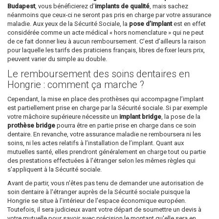
Budapest
, vous bénéficierez d’
implants de qualité
, mais sachez
néanmoins que ceux-ci ne seront pas pris en charge par votre assurance
maladie. Aux yeux de la Sécurité Sociale, la
pose d’implant
est en effet
considérée comme un acte médical « hors nomenclature » qui ne peut
de ce fait donner lieu à aucun remboursement. C’est d’ailleurs la raison
pour laquelle les tarifs des praticiens français, libres de fixer leurs prix,
peuvent varier du simple au double.
Le remboursement des soins dentaires en
Hongrie : comment ça marche ?
Cependant, la mise en place des prothèses qui accompagne l’implant
est partiellement prise en charge par la Sécurité sociale. Si par exemple
votre mâchoire supérieure nécessite un
implant bridge
, la pose de la
prothèse bridge
pourra être en partie prise en charge dans ce soin
dentaire. En revanche, votre assurance maladie ne remboursera ni les
soins, ni les actes relatifs à l’installation de l’implant. Quant aux
mutuelles santé, elles prendront généralement en charge tout ou partie
des prestations effectuées à l'étranger selon les mêmes règles qui
s'appliquent à la Sécurité sociale.
Avant de partir, vous n'êtes pas tenu de demander une autorisation de
soin dentaire à l'étranger auprès de la Sécurité sociale puisque la
Hongrie se situe à l'intérieur de l'espace économique européen.
Toutefois, il sera judicieux avant votre départ de soumettre un devis à
votre mutuelle pour savoir avec précision le montant qu'elle sera en