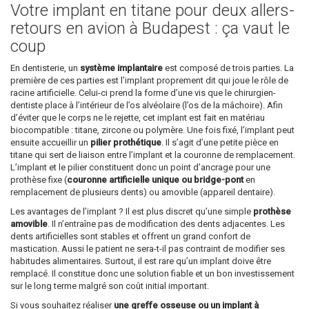
Votre implant en titane pour deux allers-
retours en avion à Budapest : ça vaut le
coup
En dentisterie, un
système implantaire
est composé de trois parties. La
première de ces parties est l’implant proprement dit qui joue le rôle de
racine artificielle. Celui-ci prend la forme d’une vis que le chirurgien-
dentiste place à l’intérieur de l’os alvéolaire (l’os de la mâchoire). Afin
d’éviter que le corps ne le rejette, cet implant est fait en matériau
biocompatible : titane, zircone ou polymère. Une fois fixé, l’implant peut
ensuite accueillir un
pilier prothétique
. Il s’agit d’une petite pièce en
titane qui sert de liaison entre l’implant et la couronne de remplacement.
L’implant et le pilier constituent donc un point d’ancrage pour une
prothèse fixe (
couronne artificielle unique ou bridge-pont
en
remplacement de plusieurs dents) ou amovible (appareil dentaire).
Les avantages de l’implant ? Il est plus discret qu’une simple
prothèse
amovible
. Il n’entraîne pas de modification des dents adjacentes. Les
dents artificielles sont stables et offrent un grand confort de
mastication. Aussi le patient ne sera-t-il pas contraint de modifier ses
habitudes alimentaires. Surtout, il est rare qu’un implant doive être
remplacé. Il constitue donc une solution fiable et un bon investissement
sur le long terme malgré son coût initial important.
Si vous souhaitez réaliser
une greffe osseuse ou un implant à