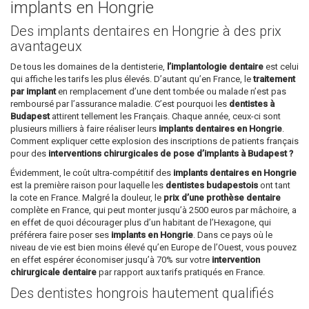
implants en Hongrie
Des implants dentaires en Hongrie à des prix
avantageux
De tous les domaines de la dentisterie,
l’implantologie dentaire
est celui
qui affiche les tarifs les plus élevés. D’autant qu’en France, le
traitement
par implant
en remplacement d’une dent tombée ou malade n’est pas
remboursé par l’assurance maladie. C’est pourquoi les
dentistes à
Budapest
attirent tellement les Français. Chaque année, ceux-ci sont
plusieurs milliers à faire réaliser leurs
implants dentaires en Hongrie
.
Comment expliquer cette explosion des inscriptions de patients français
pour des
interventions chirurgicales de pose d’implants à Budapest ?
Évidemment, le coût ultra-compétitif des
implants dentaires en Hongrie
est la première raison pour laquelle les
dentistes budapestois
ont tant
la cote en France. Malgré la douleur, le
prix d’une prothèse dentaire
complète en France, qui peut monter jusqu’à 2500 euros par mâchoire, a
en effet de quoi décourager plus d’un habitant de l’Hexagone, qui
préférera faire poser ses
implants en Hongrie
. Dans ce pays où le
niveau de vie est bien moins élevé qu’en Europe de l’Ouest, vous pouvez
en effet espérer économiser jusqu’à 70% sur votre
intervention
chirurgicale dentaire
par rapport aux tarifs pratiqués en France.
Des dentistes hongrois hautement qualifiés