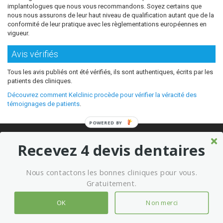
implantologues que nous vous recommandons. Soyez certains que
nous nous assurons de leur haut niveau de qualification autant que de la
conformité de leur pratique avec les règlementations européennes en
vigueur.
Avis vérifiés
Tous les avis publiés ont été vérifiés, ils sont authentiques, écrits par les
patients des cliniques.
Découvrez comment Kelclinic procède pour vérifier la véracité des
témoignages de patients
.
POWERED BY
© 2026 Où refaire ses dents moins cher sans sacrifier la qualité ?
Recevez 4 devis dentaires
Meilleures cliniques dentaires à l’étranger
Marketing kelclinic
Nous contactons les bonnes cliniques pour vous.
Conditions générales d’utilisation
Mentions légales
Gratuitement.
OK
Non merci