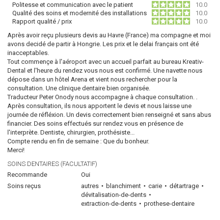
Politesse et communication avec le patient
10.0
Qualité des soins et modernité des installations
10.0
Rapport qualité / prix
10.0
Après avoir reçu plusieurs devis au Havre (France) ma compagne et moi
avons decidé de partir à Hongrie. Les prix et le delai français ont été
inacceptables.
Tout commençe à l'aéroport avec un accueil parfait au bureau Kreativ-
Dental et l'heure du rendez vous nous est confirmé. Une navette nous
dépose dans un hôtel Arena et vient nous rechercher pour la
consultation. Une clinique dentaire bien organisée.
Traducteur Peter Onody nous accompagne à chaque consultation. .
Après consultation, ils nous apportent le devis et nous laisse une
journée de réfléxion. Un devis correctement bien renseigné et sans abus
financier. Des soins effectués sur rendez vous en présence de
l'interprète. Dentiste, chirurgien, prothésiste...
Compte rendu en fin de semaine : Que du bonheur.
Merci!
SOINS DENTAIRES (FACULTATIF)
Recommande
Oui
Soins reçus
autres
blanchiment
carie
détartrage
dévitalisation-de-dents
extraction-de-dents
prothese-dentaire