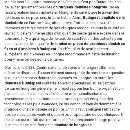
Mais la santé du porte-monnaie des Français n’est pas l’unique raison
de leur engouement pour les
chirurgiens-dentistes hongrois
. Car en
faisant réaliser leurs implants en Hongrie, ils savent que le travail des
dentistes de ce pays sera irréprochable. Alors,
Budapest, capitale de la
dentisterie
en Europe ? Oui, absolument. Forte de ses universités
dentaires prestigieuses et de ses cliniques reconnues pour la qualité de
leur soin, cela fait même plus d’un quart de siècle qu’elle excelle dans le
domaine. Il n’y a qu’à regarder le taux de satisfaction des patients pour
se convaincre de la qualité de la
mise en place de prothèses dentaires
fixes et d’implants à Budapest
. En effet, plus de neuf patients
européens sur dix venus en Hongrie recommandent cette destination
pour y recevoir des soins dentaires.
D’ailleurs, le CNSE (Centre national de soins à l’étranger) affirme lui-
même ne disposer d’aucun élément susceptible de remettre en question
la qualité des soins dentaires dispensés en Hongrie. En outre, les
dentistes à Budapest
sont très souvent spécialisés, et les centres
dentaires hongrois généralement réputés pour leur bonne organisation.
L’accent est mis sur le travail d’équipe et la mutualisation des
investissements. Les cliniques sont pour la plupart équipées des
technologies les plus avancées, ce qui concourt bien évidemment à la
pratique d’une dentisterie de pointe. Enfin, il faut souligner l’efficacité
des services après-vente et de suivi post-opératoire de ces cliniques. Un
réel atout qui n’a fait que renforcer année après année l’image positive
que les Français se font de la
dentisterie hongroise
.