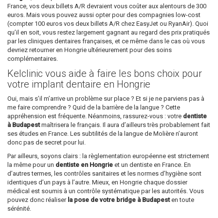
France, vos deux billets A/R devraient vous coûter aux alentours de 300
euros. Mais vous pouvez aussi opter pour des compagnies low-cost
(compter 100 euros vos deux billets A/R chez EasyJet ou RyanAir). Quoi
qu’il en soit, vous restez largement gagnant au regard des prix pratiqués
par les cliniques dentaires françaises, et ce même dans le cas où vous
devriez retourner en Hongrie ultérieurement pour des soins
complémentaires.
Kelclinic vous aide à faire les bons choix pour
votre implant dentaire en Hongrie
Oui, mais s’il m’arrive un problème sur place ? Et si je ne parviens pas à
me faire comprendre ? Quid de la barrière de la langue ? Cette
appréhension est fréquente. Néanmoins, rassurez-vous : votre
dentiste
à Budapest
maîtrisera le français. Il aura d’ailleurs très probablement fait
ses études en France. Les subtilités de la langue de Molière n’auront
donc pas de secret pour lui.
Par ailleurs, soyons clairs : la règlementation européenne est strictement
la même pour un
dentiste en Hongrie
et un dentiste en France. En
d’autres termes, les contrôles sanitaires et les normes d’hygiène sont
identiques d’un pays à l’autre. Mieux, en Hongrie chaque dossier
médical est soumis à un contrôle systématique par les autorités. Vous
pouvez donc réaliser
la pose de votre bridge à Budapest
en toute
sérénité.