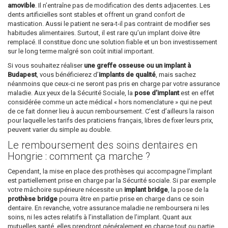
amovible
. Il n’entraîne pas de modification des dents adjacentes. Les
dents artificielles sont stables et offrent un grand confort de
mastication. Aussi le patient ne sera-t-il pas contraint de modifier ses
habitudes alimentaires. Surtout, il est rare qu’un implant doive être
remplacé. Il constitue donc une solution fiable et un bon investissement
sur le long terme malgré son coût initial important.
Si vous souhaitez réaliser
une greffe osseuse ou un implant à
Budapest
, vous bénéficierez d’
implants de qualité
, mais sachez
néanmoins que ceux-ci ne seront pas pris en charge par votre assurance
maladie. Aux yeux de la Sécurité Sociale, la
pose d’implant
est en effet
considérée comme un acte médical « hors nomenclature » qui ne peut
de ce fait donner lieu à aucun remboursement. C’est d’ailleurs la raison
pour laquelle les tarifs des praticiens français, libres de fixer leurs prix,
peuvent varier du simple au double.
Le remboursement des soins dentaires en
Hongrie : comment ça marche ?
Cependant, la mise en place des prothèses qui accompagne l’implant
est partiellement prise en charge par la Sécurité sociale. Si par exemple
votre mâchoire supérieure nécessite un
implant bridge
, la pose de la
prothèse bridge
pourra être en partie prise en charge dans ce soin
dentaire. En revanche, votre assurance maladie ne remboursera ni les
soins, ni les actes relatifs à l’installation de l’implant. Quant aux
mutuelles santé, elles prendront généralement en charge tout ou partie