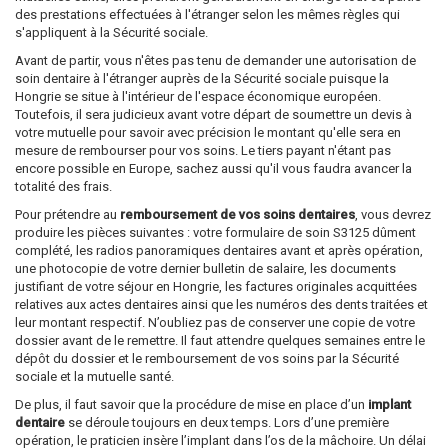
des prestations effectuées à l'étranger selon les mêmes règles qui
s'appliquent à la Sécurité sociale.
Avant de partir, vous n'êtes pas tenu de demander une autorisation de
soin dentaire à l'étranger auprès de la Sécurité sociale puisque la
Hongrie se situe à l'intérieur de l'espace économique européen.
Toutefois, il sera judicieux avant votre départ de soumettre un devis à
votre mutuelle pour savoir avec précision le montant qu'elle sera en
mesure de rembourser pour vos soins. Le tiers payant n'étant pas
encore possible en Europe, sachez aussi qu'il vous faudra avancer la
totalité des frais.
Pour prétendre au
remboursement de vos soins dentaires
, vous devrez
produire les pièces suivantes : votre formulaire de soin S3125 dûment
complété, les radios panoramiques dentaires avant et après opération,
une photocopie de votre dernier bulletin de salaire, les documents
justifiant de votre séjour en Hongrie, les factures originales acquittées
relatives aux actes dentaires ainsi que les numéros des dents traitées et
leur montant respectif. N’oubliez pas de conserver une copie de votre
dossier avant de le remettre. Il faut attendre quelques semaines entre le
dépôt du dossier et le remboursement de vos soins par la Sécurité
sociale et la mutuelle santé.
De plus, il faut savoir que la procédure de mise en place d’un
implant
dentaire
se déroule toujours en deux temps. Lors d’une première
opération, le praticien insère l’implant dans l’os de la mâchoire. Un délai