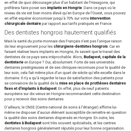
en effet de quoi décourager plus d’un habitant de l’Hexagone, qui
préférera faire poser ses
implants en Hongrie
. Dans ce pays où le
niveau de vie est bien moins élevé qu’en Europe de l’Ouest, vous pouvez
en effet espérer économiser jusqu’à 70% sur votre
intervention
chirurgicale dentaire
par rapport aux tarifs pratiqués en France.
Des dentistes hongrois hautement qualifiés
Mais la santé du porte-monnaie des Français n’est pas l’unique raison
de leur engouement pour les
chirurgiens-dentistes hongrois
. Car en
faisant réaliser leurs implants en Hongrie, ils savent que le travail des
dentistes de ce pays sera irréprochable. Alors,
Budapest, capitale de la
dentisterie
en Europe ? Oui, absolument. Forte de ses universités
dentaires prestigieuses et de ses cliniques reconnues pour la qualité de
leur soin, cela fait même plus d’un quart de siècle qu’elle excelle dans le
domaine. Il n’y a qu’à regarder le taux de satisfaction des patients pour
se convaincre de la qualité de la
mise en place de prothèses dentaires
fixes et d’implants à Budapest
. En effet, plus de neuf patients
européens sur dix venus en Hongrie recommandent cette destination
pour y recevoir des soins dentaires.
D’ailleurs, le CNSE (Centre national de soins à l’étranger) affirme lui-
même ne disposer d’aucun élément susceptible de remettre en question
la qualité des soins dentaires dispensés en Hongrie. En outre, les
dentistes à Budapest
sont très souvent spécialisés, et les centres
dentaires hongrois généralement réputés pour leur bonne organisation.