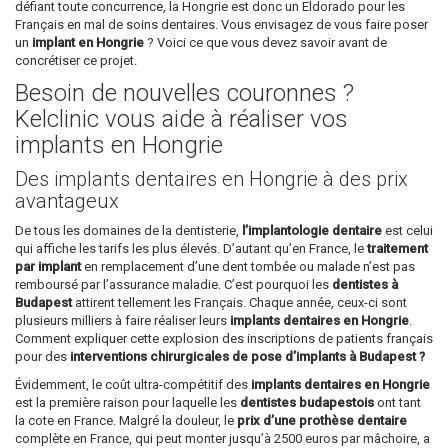
défiant toute concurrence, la Hongrie est donc un Eldorado pour les
Français en mal de soins dentaires. Vous envisagez de vous faire poser
un
implant en Hongrie
? Voici ce que vous devez savoir avant de
concrétiser ce projet.
Besoin de nouvelles couronnes ?
Kelclinic vous aide à réaliser vos
implants en Hongrie
Des implants dentaires en Hongrie à des prix
avantageux
De tous les domaines de la dentisterie,
l’implantologie dentaire
est celui
qui affiche les tarifs les plus élevés. D’autant qu’en France, le
traitement
par implant
en remplacement d’une dent tombée ou malade n’est pas
remboursé par l’assurance maladie. C’est pourquoi les
dentistes à
Budapest
attirent tellement les Français. Chaque année, ceux-ci sont
plusieurs milliers à faire réaliser leurs
implants dentaires en Hongrie
.
Comment expliquer cette explosion des inscriptions de patients français
pour des
interventions chirurgicales de pose d’implants à Budapest ?
Évidemment, le coût ultra-compétitif des
implants dentaires en Hongrie
est la première raison pour laquelle les
dentistes budapestois
ont tant
la cote en France. Malgré la douleur, le
prix d’une prothèse dentaire
complète en France, qui peut monter jusqu’à 2500 euros par mâchoire, a