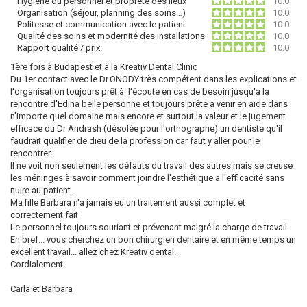
Hygiène du personnel et propreté des lieux
10.0
Organisation (séjour, planning des soins…)
10.0
Politesse et communication avec le patient
10.0
Qualité des soins et modernité des installations
10.0
Rapport qualité / prix
10.0
1ère fois à Budapest et à la Kreativ Dental Clinic
Du 1er contact avec le Dr.ONODY très compétent dans les explications et
l'organisation toujours prêt à l'écoute en cas de besoin jusqu'à la
rencontre d'Edina belle personne et toujours prête a venir en aide dans
n'importe quel domaine mais encore et surtout la valeur et le jugement
efficace du Dr Andrash (désolée pour l'orthographe) un dentiste qu'il
faudrait qualifier de dieu de la profession car faut y aller pour le
rencontrer.
Il ne voit non seulement les défauts du travail des autres mais se creuse
les méninges à savoir comment joindre l'esthétique a l'efficacité sans
nuire au patient.
Ma fille Barbara n'a jamais eu un traitement aussi complet et
correctement fait.
Le personnel toujours souriant et prévenant malgré la charge de travail.
En bref... vous cherchez un bon chirurgien dentaire et en même temps un
excellent travail... allez chez Kreativ dental..
Cordialement
Carla et Barbara