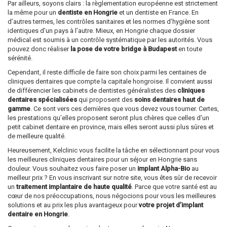
Par ailleurs, soyons clairs : la règlementation européenne est strictement
la même pour un
dentiste en Hongrie
et un dentiste en France. En
d’autres termes, les contrôles sanitaires et les normes d’hygiène sont
identiques d’un pays à l’autre. Mieux, en Hongrie chaque dossier
médical est soumis à un contrôle systématique par les autorités. Vous
pouvez donc réaliser
la pose de votre bridge à Budapest
en toute
sérénité.
Cependant, il reste difficile de faire son choix parmi les centaines de
cliniques dentaires que compte la capitale hongroise. Il convient aussi
de différencier les cabinets de dentistes généralistes des
cliniques
dentaires spécialisées
qui proposent des
soins dentaires haut de
gamme
. Ce sont vers ces dernières que vous devez vous tourner. Certes,
les prestations qu’elles proposent seront plus chères que celles d’un
petit cabinet dentaire en province, mais elles seront aussi plus sûres et
de meilleure qualité.
Heureusement, Kelclinic vous facilite la tâche en sélectionnant pour vous
les meilleures cliniques dentaires pour un séjour en Hongrie sans
douleur. Vous souhaitez vous faire poser un
implant Alpha-Bio
au
meilleur prix ? En vous inscrivant sur notre site, vous êtes sûr de recevoir
un
traitement implantaire de haute qualité
. Parce que votre santé est au
cœur de nos préoccupations, nous négocions pour vous les meilleures
solutions et au prix les plus avantageux pour
votre projet d’implant
dentaire en Hongrie
.