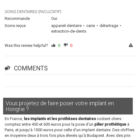
SOINS DENTAIRES (FACULTATIF)
Recommande
Oui
Soins reçus
appareil-dentaire
carie
détartrage
extraction-de-dents
Was this review helpful?
0
0
COMMENTS
Vous projetez de faire poser votre implant en
Hongrie ?
En France,
les implants et les prothèses dentaires
coûtent chers :
comptez entre 450 et 600 euros pour la pose d’un
pilier prothétique
à
Paris, et jusqu’à 1500 euros pour celle d’un implant dentaire. Des chiffres
en moyenne deux à trois fois plus élevés qu’à Budapest. Avec des prix