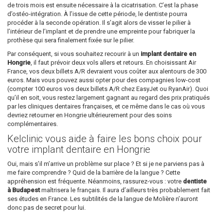
de trois mois est ensuite nécessaire à la cicatrisation. C’est la phase
d’ostéo-intégration. À l’issue de cette période, le dentiste pourra
procéder à la seconde opération. Il s’agit alors de visser le pilier à
l’intérieur de l’implant et de prendre une empreinte pour fabriquer la
prothèse qui sera finalement fixée sur le pilier.
Par conséquent, si vous souhaitez recourir à un
implant dentaire en
Hongrie
, il faut prévoir deux vols allers et retours. En choisissant Air
France, vos deux billets A/R devraient vous coûter aux alentours de 300
euros. Mais vous pouvez aussi opter pour des compagnies low-cost
(compter 100 euros vos deux billets A/R chez EasyJet ou RyanAir). Quoi
qu’il en soit, vous restez largement gagnant au regard des prix pratiqués
par les cliniques dentaires françaises, et ce même dans le cas où vous
devriez retourner en Hongrie ultérieurement pour des soins
complémentaires.
Kelclinic vous aide à faire les bons choix pour
votre implant dentaire en Hongrie
Oui, mais s’il m’arrive un problème sur place ? Et si je ne parviens pas à
me faire comprendre ? Quid de la barrière de la langue ? Cette
appréhension est fréquente. Néanmoins, rassurez-vous : votre
dentiste
à Budapest
maîtrisera le français. Il aura d’ailleurs très probablement fait
ses études en France. Les subtilités de la langue de Molière n’auront
donc pas de secret pour lui.