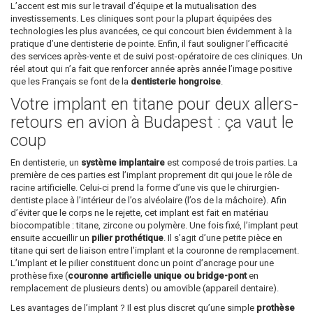
L’accent est mis sur le travail d’équipe et la mutualisation des
investissements. Les cliniques sont pour la plupart équipées des
technologies les plus avancées, ce qui concourt bien évidemment à la
pratique d’une dentisterie de pointe. Enfin, il faut souligner l’efficacité
des services après-vente et de suivi post-opératoire de ces cliniques. Un
réel atout qui n’a fait que renforcer année après année l’image positive
que les Français se font de la
dentisterie hongroise
.
Votre implant en titane pour deux allers-
retours en avion à Budapest : ça vaut le
coup
En dentisterie, un
système implantaire
est composé de trois parties. La
première de ces parties est l’implant proprement dit qui joue le rôle de
racine artificielle. Celui-ci prend la forme d’une vis que le chirurgien-
dentiste place à l’intérieur de l’os alvéolaire (l’os de la mâchoire). Afin
d’éviter que le corps ne le rejette, cet implant est fait en matériau
biocompatible : titane, zircone ou polymère. Une fois fixé, l’implant peut
ensuite accueillir un
pilier prothétique
. Il s’agit d’une petite pièce en
titane qui sert de liaison entre l’implant et la couronne de remplacement.
L’implant et le pilier constituent donc un point d’ancrage pour une
prothèse fixe (
couronne artificielle unique ou bridge-pont
en
remplacement de plusieurs dents) ou amovible (appareil dentaire).
Les avantages de l’implant ? Il est plus discret qu’une simple
prothèse