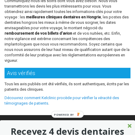
Communiquez-nous les soins dont vous avez besoin. Nous vous
transmettrons les devis les plus intéressants pour vous. Vous
obtiendrez ainsi rapidement toutes les informations-clés pour votre
voyage : les
meilleures cliniques dentaires en Hongrie
, les postes des
dentistes hongrois les mieux à même de vous soigner, les dates
envisageables pour votre voyage, le montant négocié du
remboursement de vos billets d’avion
et de vos nuitées, etc. Enfin,
notre vigilance est extrême concernant les compétences des
implantologues que nous vous recommandons. Soyez certains que
nous nous assurons de leur haut niveau de qualification autant que de la
conformité de leur pratique avec les règlementations européennes en
vigueur.
Avis vérifiés
Tous les avis publiés ont été vérifiés, ils sont authentiques, écrits par les
patients des cliniques.
Découvrez comment Kelclinic procède pour vérifier la véracité des
témoignages de patients
.
POWERED BY
© 2026 Où refaire ses dents moins cher sans sacrifier la qualité ?
Recevez 4 devis dentaires