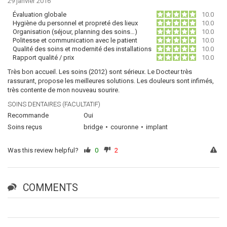
29 janvier 2016
Évaluation globale
10.0
Hygiène du personnel et propreté des lieux
10.0
Organisation (séjour, planning des soins…)
10.0
Politesse et communication avec le patient
10.0
Qualité des soins et modernité des installations
10.0
Rapport qualité / prix
10.0
Très bon accueil. Les soins (2012) sont sérieux. Le Docteur très
rassurant, propose les meilleures solutions. Les douleurs sont infimés,
très contente de mon nouveau sourire.
SOINS DENTAIRES (FACULTATIF)
Recommande
Oui
Soins reçus
bridge
couronne
implant
Was this review helpful?
0
2
COMMENTS