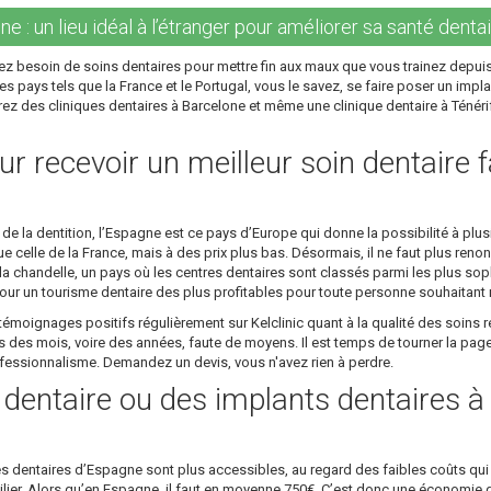
e : un lieu idéal à l’étranger pour améliorer sa santé dentai
z besoin de soins dentaires pour mettre fin aux maux que vous trainez depuis
s pays tels que la France et le Portugal, vous le savez, se faire poser un impla
ez des cliniques dentaires à Barcelone et même une clinique dentaire à Ténérife
r recevoir un meilleur soin dentaire f
 la dentition, l’Espagne est ce pays d’Europe qui donne la possibilité à plusi
 celle de la France, mais à des prix plus bas. Désormais, il ne faut plus renon
 chandelle, un pays où les centres dentaires sont classés parmi les plus sop
ur un tourisme dentaire des plus profitables pour toute personne souhaitant re
émoignages positifs régulièrement sur Kelclinic quant à la qualité des soins r
es mois, voire des années, faute de moyens. Il est temps de tourner la page 
rofessionnalisme. Demandez un devis, vous n'avez rien à perdre.
e dentaire ou des implants dentaires 
es dentaires d’Espagne sont plus accessibles, au regard des faibles coûts qui 
 pilier. Alors qu’en Espagne, il faut en moyenne 750€. C’est donc une économie 