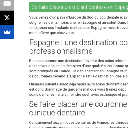
Se faire placer un implant dentaire en Espagn
Vous venez d’un pays d’Europe du Sud ou occidentale et ave
soigner les dents moins cher en Espagne et au soleil. Dans le
faire poser ses implants dentaires en Espagne : vous trouver
moins élevé que chez vous.
Espagne : une destination pou
professionnalisme
Reconnu comme une destination favorite des soins relevant de
de recevoir des soins dentaires d’une qualité aussi bonne que
sont pratiqués en France. Un déplacement en Espagne vaut la
de couronnes ceramo. L’Espagne est la destination idéale po
Plusieurs patients ayant déjà reçus leurs soins donnent des t
est donc dommage de garder le mal que vous trainez depuis d
soins dentaires, faits à moindre coût, avec esthétique et p
Se faire placer une couronn
clinique dentaire
Contrairement aux cliniques dentaires de France, les cliniqu
dentiste français pour se faire placer un implant dentaire +