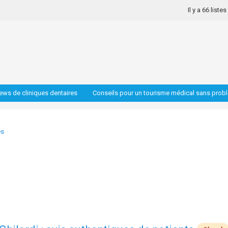
Il y a 66 liste
iews de cliniques dentaires
Conseils pour un tourisme médical sans prob
es