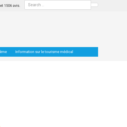
s et 1506 avis.
Search
lème
Information sur le tourisme médical