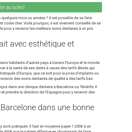
re au soleil
 quelques mois ou années ? Il est possible de se faire
nt coûte cher. Voilà pourquoi, il est vivement conseillé de se
 pour y recevoir les meilleurs soins dentaires à un prix
ait avec esthétique et
eurs habitants d’autres pays à travers l’Europe et le monde
cer à la santé de ses dents à cause des tarifs élevés qui
histiqués d’Europe, que ce soit pour la pose d’implants ou
cevoir des soins dentaires de qualité à des tarifs bas.
eçus dans une clinique dentaire à Barcelone ou Ténérife. Il
et prendre la direction de l’Espagne pour y recevoir des
à Barcelone dans une bonne
y sont pratiqués. Il faut en moyenne payer 1 200€ à un
de 450€ que le patient effectue en choisissant de faire