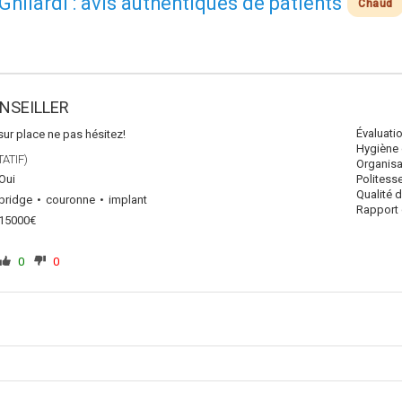
 Ghilardi : avis authentiques de patients
Chaud
ONSEILLER
Évaluati
sur place ne pas hésitez!
Hygiène 
ATIF)
Organisa
Oui
Politess
Qualité 
bridge
couronne
implant
Rapport q
15000€
0
0