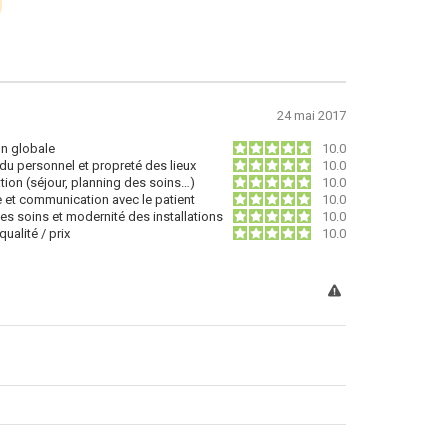
24 mai 2017
on globale
10.0
du personnel et propreté des lieux
10.0
tion (séjour, planning des soins…)
10.0
e et communication avec le patient
10.0
des soins et modernité des installations
10.0
ualité / prix
10.0