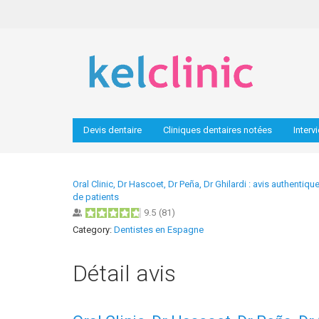
Devis dentaire
Cliniques dentaires notées
Interv
Oral Clinic, Dr Hascoet, Dr Peña, Dr Ghilardi : avis authentiqu
de patients
9.5
(
81
)
Category:
Dentistes en Espagne
Détail avis