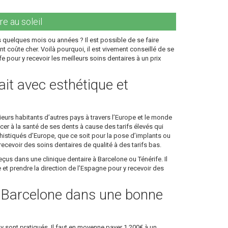
re au soleil
 quelques mois ou années ? Il est possible de se faire
nt coûte cher. Voilà pourquoi, il est vivement conseillé de se
 pour y recevoir les meilleurs soins dentaires à un prix
ait avec esthétique et
eurs habitants d’autres pays à travers l’Europe et le monde
cer à la santé de ses dents à cause des tarifs élevés qui
histiqués d’Europe, que ce soit pour la pose d’implants ou
cevoir des soins dentaires de qualité à des tarifs bas.
eçus dans une clinique dentaire à Barcelone ou Ténérife. Il
et prendre la direction de l’Espagne pour y recevoir des
à Barcelone dans une bonne
y sont pratiqués. Il faut en moyenne payer 1 200€ à un