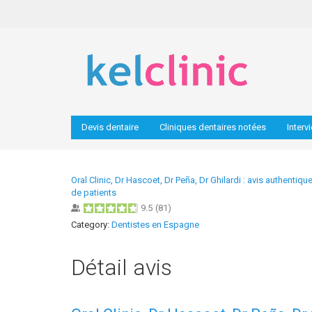
Devis dentaire
Cliniques dentaires notées
Interv
Oral Clinic, Dr Hascoet, Dr Peña, Dr Ghilardi : avis authentiqu
de patients
9.5
(
81
)
Category:
Dentistes en Espagne
Détail avis