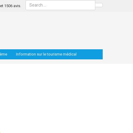
s et 1506 avis.
Search
lème
Information sur le tourisme médical