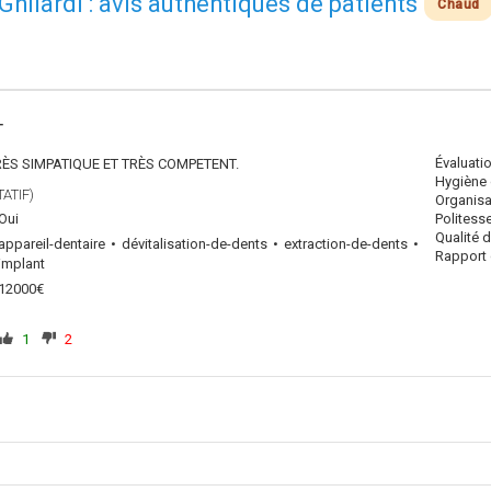
 Ghilardi : avis authentiques de patients
Chaud
T
Évaluati
RÈS SIMPATIQUE ET TRÈS COMPETENT.
Hygiène 
ATIF)
Organisa
Oui
Politess
Qualité 
appareil-dentaire
dévitalisation-de-dents
extraction-de-dents
Rapport q
implant
12000€
1
2