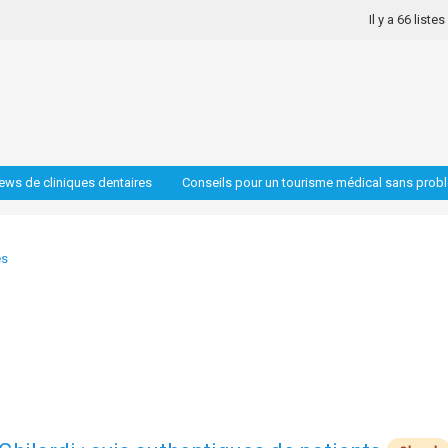
Il y a 66 liste
iews de cliniques dentaires
Conseils pour un tourisme médical sans prob
es