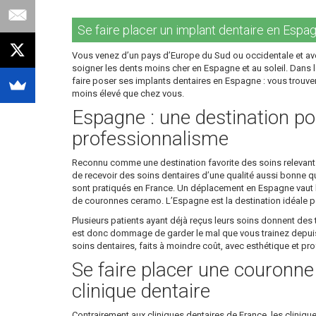
Se faire placer un implant dentaire en Espagn
Vous venez d’un pays d’Europe du Sud ou occidentale et ave
soigner les dents moins cher en Espagne et au soleil. Dans le
faire poser ses implants dentaires en Espagne : vous trouver
moins élevé que chez vous.
Espagne : une destination pou
professionnalisme
Reconnu comme une destination favorite des soins relevant de
de recevoir des soins dentaires d’une qualité aussi bonne que
sont pratiqués en France. Un déplacement en Espagne vaut la
de couronnes ceramo. L’Espagne est la destination idéale po
Plusieurs patients ayant déjà reçus leurs soins donnent des t
est donc dommage de garder le mal que vous trainez depuis d
soins dentaires, faits à moindre coût, avec esthétique et p
Se faire placer une couronn
clinique dentaire
Contrairement aux cliniques dentaires de France, les cliniqu