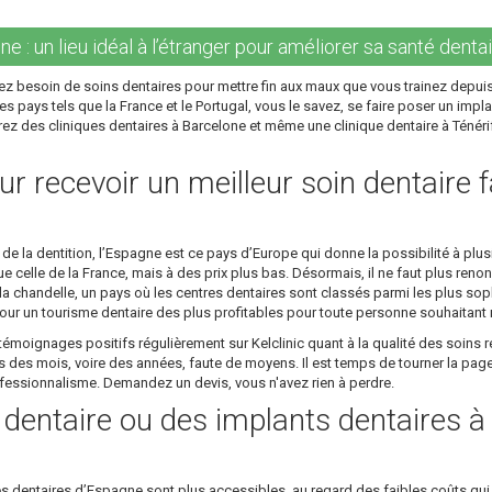
e : un lieu idéal à l’étranger pour améliorer sa santé dentai
z besoin de soins dentaires pour mettre fin aux maux que vous trainez depuis
s pays tels que la France et le Portugal, vous le savez, se faire poser un impla
ez des cliniques dentaires à Barcelone et même une clinique dentaire à Ténérife
r recevoir un meilleur soin dentaire f
 la dentition, l’Espagne est ce pays d’Europe qui donne la possibilité à plusi
 celle de la France, mais à des prix plus bas. Désormais, il ne faut plus renon
 chandelle, un pays où les centres dentaires sont classés parmi les plus sop
ur un tourisme dentaire des plus profitables pour toute personne souhaitant re
émoignages positifs régulièrement sur Kelclinic quant à la qualité des soins r
es mois, voire des années, faute de moyens. Il est temps de tourner la page 
rofessionnalisme. Demandez un devis, vous n'avez rien à perdre.
e dentaire ou des implants dentaires 
es dentaires d’Espagne sont plus accessibles, au regard des faibles coûts qui 