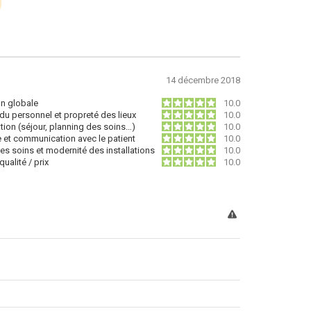
14 décembre 2018
on globale
10.0
du personnel et propreté des lieux
10.0
tion (séjour, planning des soins…)
10.0
e et communication avec le patient
10.0
des soins et modernité des installations
10.0
ualité / prix
10.0