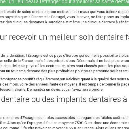
e : un lieu idéal à l’étranger pour améliorer sa santé dentai
z besoin de soins dentaires pour mettre fin aux maux que vous trainez depuis
s pays tels que la France et le Portugal, vous le savez, se faire poser un impla
ez des cliniques dentaires à Barcelone et même une clinique dentaire à Ténérife
r recevoir un meilleur soin dentaire f
 la dentition, l’Espagne est ce pays d’Europe qui donne la possibilité à plusi
 celle de la France, mais à des prix plus bas. Désormais, il ne faut plus renon
 chandelle, un pays où les centres dentaires sont classés parmi les plus sop
ur un tourisme dentaire des plus profitables pour toute personne souhaitant re
émoignages positifs régulièrement sur Kelclinic quant à la qualité des soins r
es mois, voire des années, faute de moyens. Il est temps de tourner la page 
rofessionnalisme. Demandez un devis, vous n'avez rien à perdre.
e dentaire ou des implants dentaires 
es dentaires d’Espagne sont plus accessibles, au regard des faibles coûts qui 
 pilier. Alors qu’en Espagne, il faut en moyenne 750€. C’est donc une économie 
ne couronne, il faudra prévoir en moyenne 650€ en France. Alors qu’en Espagn