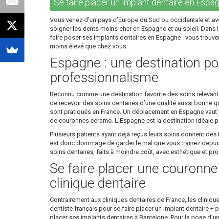
Se faire placer un implant dentaire en Espagn
Vous venez d’un pays d’Europe du Sud ou occidentale et ave
soigner les dents moins cher en Espagne et au soleil. Dans le
faire poser ses implants dentaires en Espagne : vous trouver
moins élevé que chez vous.
Espagne : une destination pou
professionnalisme
Reconnu comme une destination favorite des soins relevant de
de recevoir des soins dentaires d’une qualité aussi bonne que
sont pratiqués en France. Un déplacement en Espagne vaut la
de couronnes ceramo. L’Espagne est la destination idéale po
Plusieurs patients ayant déjà reçus leurs soins donnent des t
est donc dommage de garder le mal que vous trainez depuis d
soins dentaires, faits à moindre coût, avec esthétique et p
Se faire placer une couronn
clinique dentaire
Contrairement aux cliniques dentaires de France, les cliniqu
dentiste français pour se faire placer un implant dentaire +
placer ses implants dentaires à Barcelone. Pour la pose d’u