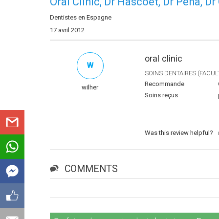
Oral Clinic, Dr Hascoet, Dr Peña, Dr
Dentistes en Espagne
17 avril 2012
oral clinic
W
SOINS DENTAIRES (FACULT
Recommande
wilher
Soins reçus
Was this review helpful?
COMMENTS