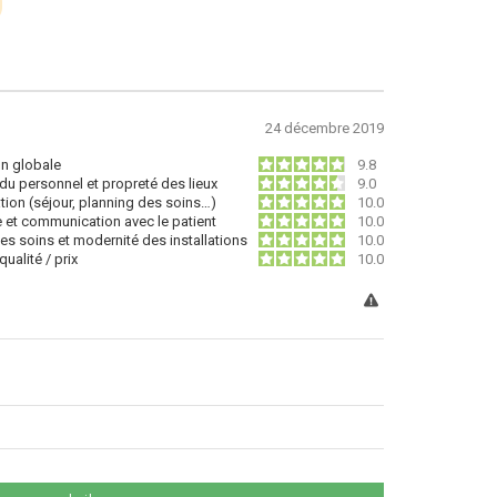
24 décembre 2019
on globale
9.8
du personnel et propreté des lieux
9.0
tion (séjour, planning des soins…)
10.0
e et communication avec le patient
10.0
des soins et modernité des installations
10.0
ualité / prix
10.0