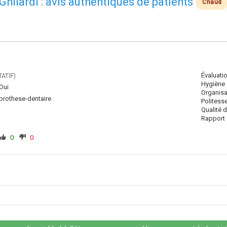
 Ghilardi : avis authentiques de patients
Chaud
Évaluati
ATIF)
Hygiène 
Oui
Organisa
prothese-dentaire
Politess
Qualité 
Rapport q
0
0