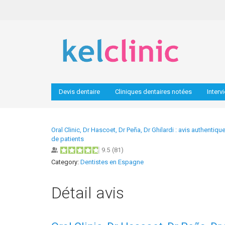
Devis dentaire
Cliniques dentaires notées
Interv
Oral Clinic, Dr Hascoet, Dr Peña, Dr Ghilardi : avis authentiqu
de patients
9.5
(
81
)
Category:
Dentistes en Espagne
Détail avis