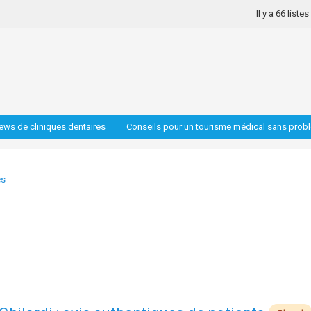
Il y a 66 liste
iews de cliniques dentaires
Conseils pour un tourisme médical sans prob
es