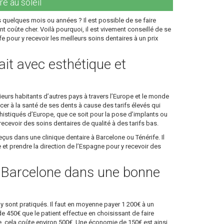
re au soleil
 quelques mois ou années ? Il est possible de se faire
nt coûte cher. Voilà pourquoi, il est vivement conseillé de se
 pour y recevoir les meilleurs soins dentaires à un prix
ait avec esthétique et
eurs habitants d’autres pays à travers l’Europe et le monde
cer à la santé de ses dents à cause des tarifs élevés qui
histiqués d’Europe, que ce soit pour la pose d’implants ou
cevoir des soins dentaires de qualité à des tarifs bas.
eçus dans une clinique dentaire à Barcelone ou Ténérife. Il
et prendre la direction de l’Espagne pour y recevoir des
à Barcelone dans une bonne
y sont pratiqués. Il faut en moyenne payer 1 200€ à un
de 450€ que le patient effectue en choisissant de faire
e, cela coûte environ 500€. Une économie de 150€ est ainsi