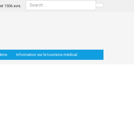
s et 1506 avis.
Search
lème
Information sur le tourisme médical