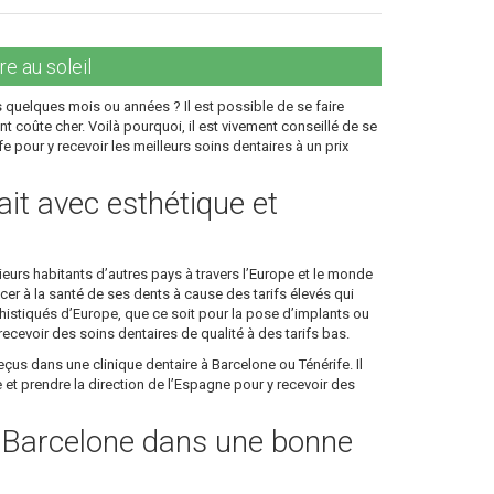
re au soleil
 quelques mois ou années ? Il est possible de se faire
nt coûte cher. Voilà pourquoi, il est vivement conseillé de se
 pour y recevoir les meilleurs soins dentaires à un prix
ait avec esthétique et
eurs habitants d’autres pays à travers l’Europe et le monde
cer à la santé de ses dents à cause des tarifs élevés qui
histiqués d’Europe, que ce soit pour la pose d’implants ou
cevoir des soins dentaires de qualité à des tarifs bas.
eçus dans une clinique dentaire à Barcelone ou Ténérife. Il
et prendre la direction de l’Espagne pour y recevoir des
à Barcelone dans une bonne