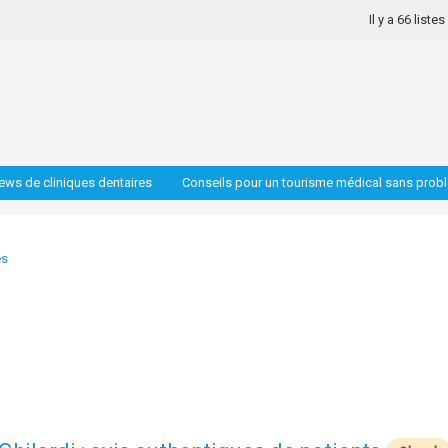
Il y a 66 liste
iews de cliniques dentaires
Conseils pour un tourisme médical sans prob
es