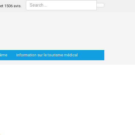
s et 1506 avis.
Search
lème
Information sur le tourisme médical