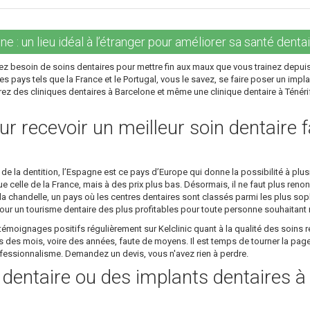
e : un lieu idéal à l’étranger pour améliorer sa santé dentai
z besoin de soins dentaires pour mettre fin aux maux que vous trainez depuis
s pays tels que la France et le Portugal, vous le savez, se faire poser un impla
ez des cliniques dentaires à Barcelone et même une clinique dentaire à Ténérife
r recevoir un meilleur soin dentaire f
 la dentition, l’Espagne est ce pays d’Europe qui donne la possibilité à plusi
 celle de la France, mais à des prix plus bas. Désormais, il ne faut plus renon
 chandelle, un pays où les centres dentaires sont classés parmi les plus sop
ur un tourisme dentaire des plus profitables pour toute personne souhaitant re
émoignages positifs régulièrement sur Kelclinic quant à la qualité des soins r
es mois, voire des années, faute de moyens. Il est temps de tourner la page 
rofessionnalisme. Demandez un devis, vous n'avez rien à perdre.
e dentaire ou des implants dentaires 