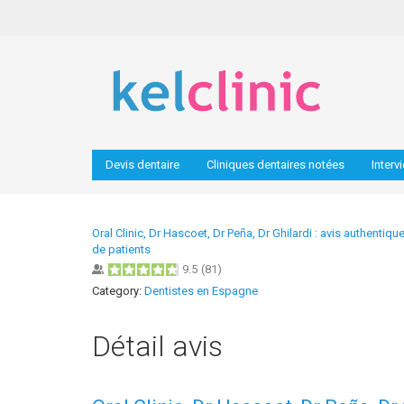
Devis dentaire
Cliniques dentaires notées
Interv
Oral Clinic, Dr Hascoet, Dr Peña, Dr Ghilardi : avis authentiqu
de patients
9.5
(
81
)
Category:
Dentistes en Espagne
Détail avis