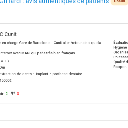
 Ghilardi : avis authentiques de patients
Chaud
IC Cunit
Évaluati
 en charge Gare de Barcelone.... Cunit aller /retour ainsi que la
Hygiène 
Organisa
nternet avec MARI qui parle très bien français.
Politess
ATIF)
Qualité 
Rapport q
Oui
extraction-de-dents
implant
prothese-dentaire
15000€
2
0