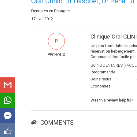
Oral Clinic, Dr Hascoet, Dr Peña, Dr
Dentistes en Espagne
17 avril 2012
Clinique Oral CLIN
P
Un plus formidable la prise
réservation hebergement.
PECHOUX
Communication facile par i
SOINS DENTAIRES (FACULT
Recommande
Soins reçus
Economies
Was this review helpful?
COMMENTS