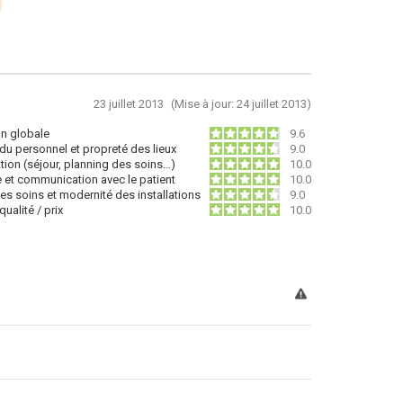
23 juillet 2013
(Mise à jour: 24 juillet 2013)
on globale
9.6
du personnel et propreté des lieux
9.0
tion (séjour, planning des soins…)
10.0
e et communication avec le patient
10.0
des soins et modernité des installations
9.0
ualité / prix
10.0