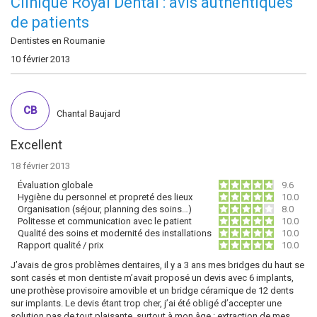
Clinique Royal Dental : avis authentiques
de patients
Dentistes en Roumanie
10 février 2013
CB
Chantal Baujard
Excellent
18 février 2013
Évaluation globale
9.6
Hygiène du personnel et propreté des lieux
10.0
Organisation (séjour, planning des soins…)
8.0
Politesse et communication avec le patient
10.0
Qualité des soins et modernité des installations
10.0
Rapport qualité / prix
10.0
J’avais de gros problèmes dentaires, il y a 3 ans mes bridges du haut se
sont casés et mon dentiste m’avait proposé un devis avec 6 implants,
une prothèse provisoire amovible et un bridge céramique de 12 dents
sur implants. Le devis étant trop cher, j’ai été obligé d’accepter une
solution pas de tout plaisante, surtout à mon âge : extraction de mes