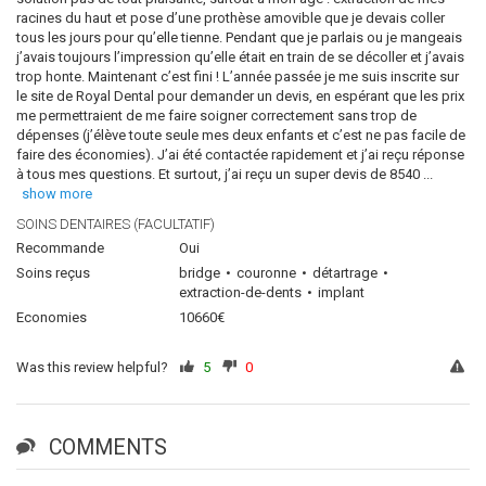
racines du haut et pose d’une prothèse amovible que je devais coller
tous les jours pour qu’elle tienne. Pendant que je parlais ou je mangeais
j’avais toujours l’impression qu’elle était en train de se décoller et j’avais
trop honte. Maintenant c’est fini ! L’année passée je me suis inscrite sur
le site de Royal Dental pour demander un devis, en espérant que les prix
me permettraient de me faire soigner correctement sans trop de
dépenses (j’élève toute seule mes deux enfants et c’est ne pas facile de
faire des économies). J’ai été contactée rapidement et j’ai reçu réponse
à tous mes questions. Et surtout, j’ai reçu un super devis de 8540
...
show more
SOINS DENTAIRES (FACULTATIF)
Recommande
Oui
Soins reçus
bridge
couronne
détartrage
extraction-de-dents
implant
Economies
10660€
Was this review helpful?
5
0
COMMENTS