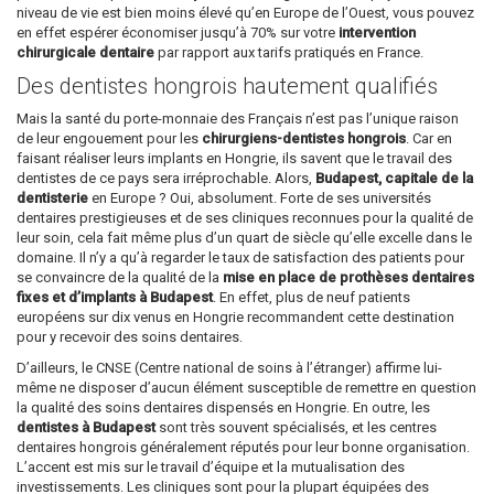
niveau de vie est bien moins élevé qu’en Europe de l’Ouest, vous pouvez
en effet espérer économiser jusqu’à 70% sur votre
intervention
chirurgicale dentaire
par rapport aux tarifs pratiqués en France.
Des dentistes hongrois hautement qualifiés
Mais la santé du porte-monnaie des Français n’est pas l’unique raison
de leur engouement pour les
chirurgiens-dentistes hongrois
. Car en
faisant réaliser leurs implants en Hongrie, ils savent que le travail des
dentistes de ce pays sera irréprochable. Alors,
Budapest, capitale de la
dentisterie
en Europe ? Oui, absolument. Forte de ses universités
dentaires prestigieuses et de ses cliniques reconnues pour la qualité de
leur soin, cela fait même plus d’un quart de siècle qu’elle excelle dans le
domaine. Il n’y a qu’à regarder le taux de satisfaction des patients pour
se convaincre de la qualité de la
mise en place de prothèses dentaires
fixes et d’implants à Budapest
. En effet, plus de neuf patients
européens sur dix venus en Hongrie recommandent cette destination
pour y recevoir des soins dentaires.
D’ailleurs, le CNSE (Centre national de soins à l’étranger) affirme lui-
même ne disposer d’aucun élément susceptible de remettre en question
la qualité des soins dentaires dispensés en Hongrie. En outre, les
dentistes à Budapest
sont très souvent spécialisés, et les centres
dentaires hongrois généralement réputés pour leur bonne organisation.
L’accent est mis sur le travail d’équipe et la mutualisation des
investissements. Les cliniques sont pour la plupart équipées des