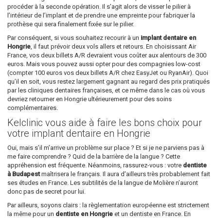
procéder à la seconde opération. Il s’agit alors de visser le pilier à
l’intérieur de l’implant et de prendre une empreinte pour fabriquer la
prothèse qui sera finalement fixée sur le pilier.
Par conséquent, si vous souhaitez recourir à un
implant dentaire en
Hongrie
, il faut prévoir deux vols allers et retours. En choisissant Air
France, vos deux billets A/R devraient vous coûter aux alentours de 300
euros. Mais vous pouvez aussi opter pour des compagnies low-cost
(compter 100 euros vos deux billets A/R chez EasyJet ou RyanAir). Quoi
qu’il en soit, vous restez largement gagnant au regard des prix pratiqués
par les cliniques dentaires françaises, et ce même dans le cas où vous
devriez retourner en Hongrie ultérieurement pour des soins
complémentaires.
Kelclinic vous aide à faire les bons choix pour
votre implant dentaire en Hongrie
Oui, mais s’il m’arrive un problème sur place ? Et si je ne parviens pas à
me faire comprendre ? Quid de la barrière de la langue ? Cette
appréhension est fréquente. Néanmoins, rassurez-vous : votre
dentiste
à Budapest
maîtrisera le français. Il aura d’ailleurs très probablement fait
ses études en France. Les subtilités de la langue de Molière n’auront
donc pas de secret pour lui.
Par ailleurs, soyons clairs : la règlementation européenne est strictement
la même pour un
dentiste en Hongrie
et un dentiste en France. En