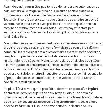
Avant de partir, vous n'êtes pas tenu de demander une autorisation de
soin dentaire à l'étranger auprès de la Sécurité sociale puisque la
Hongrie se situe à l'intérieur de l'espace économique européen.
Toutefois, il sera judicieux avant votre départ de soumettre un devis à
votre mutuelle pour savoir avec précision le montant qu'elle sera en
mesure de rembourser pour vos soins. Le tiers payant n'étant pas
encore possible en Europe, sachez aussi qu'il vous faudra avancer la
totalité des frais.
Pour prétendre au
remboursement de vos soins dentaires
, vous devrez
produire les pièces suivantes : votre formulaire de soin S3125 dûment
complété, les radios panoramiques dentaires avant et après opération,
une photocopie de votre dernier bulletin de salaire, les documents
justifiant de votre séjour en Hongrie, les factures originales acquittées
relatives aux actes dentaires ainsi que les numéros des dents traitées et
leur montant respectif. N’oubliez pas de conserver une copie de votre
dossier avant de le remettre. Il faut attendre quelques semaines entre le
dépôt du dossier et le remboursement de vos soins par la Sécurité
sociale et la mutuelle santé.
De plus, il faut savoir que la procédure de mise en place d’un
implant
dentaire
se déroule toujours en deux temps. Lors d’une première
opération, le praticien insère l’implant dans l’os de la mâchoire. Un délai
de trois mois est ensuite nécessaire à la cicatrisation. C’est la phase
d’ostéo-intégration. À l’issue de cette période, le dentiste pourra