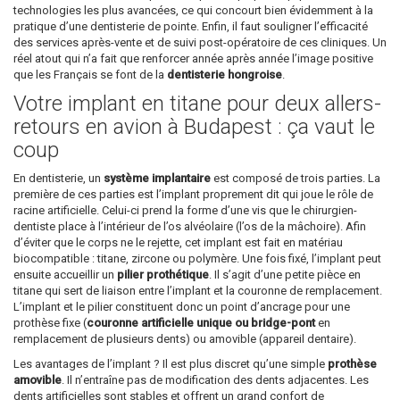
technologies les plus avancées, ce qui concourt bien évidemment à la
pratique d’une dentisterie de pointe. Enfin, il faut souligner l’efficacité
des services après-vente et de suivi post-opératoire de ces cliniques. Un
réel atout qui n’a fait que renforcer année après année l’image positive
que les Français se font de la
dentisterie hongroise
.
Votre implant en titane pour deux allers-
retours en avion à Budapest : ça vaut le
coup
En dentisterie, un
système implantaire
est composé de trois parties. La
première de ces parties est l’implant proprement dit qui joue le rôle de
racine artificielle. Celui-ci prend la forme d’une vis que le chirurgien-
dentiste place à l’intérieur de l’os alvéolaire (l’os de la mâchoire). Afin
d’éviter que le corps ne le rejette, cet implant est fait en matériau
biocompatible : titane, zircone ou polymère. Une fois fixé, l’implant peut
ensuite accueillir un
pilier prothétique
. Il s’agit d’une petite pièce en
titane qui sert de liaison entre l’implant et la couronne de remplacement.
L’implant et le pilier constituent donc un point d’ancrage pour une
prothèse fixe (
couronne artificielle unique ou bridge-pont
en
remplacement de plusieurs dents) ou amovible (appareil dentaire).
Les avantages de l’implant ? Il est plus discret qu’une simple
prothèse
amovible
. Il n’entraîne pas de modification des dents adjacentes. Les
dents artificielles sont stables et offrent un grand confort de