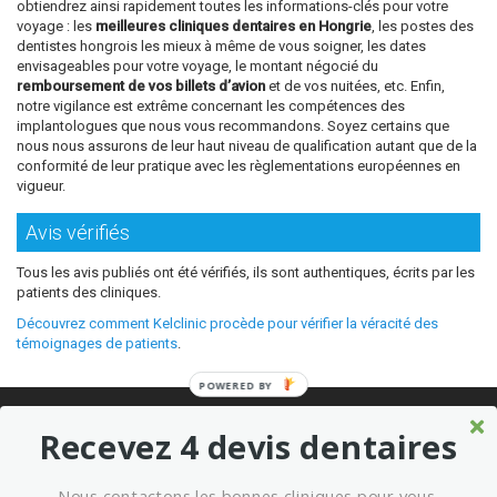
obtiendrez ainsi rapidement toutes les informations-clés pour votre
voyage : les
meilleures cliniques dentaires en Hongrie
, les postes des
dentistes hongrois les mieux à même de vous soigner, les dates
envisageables pour votre voyage, le montant négocié du
remboursement de vos billets d’avion
et de vos nuitées, etc. Enfin,
notre vigilance est extrême concernant les compétences des
implantologues que nous vous recommandons. Soyez certains que
nous nous assurons de leur haut niveau de qualification autant que de la
conformité de leur pratique avec les règlementations européennes en
vigueur.
Avis vérifiés
Tous les avis publiés ont été vérifiés, ils sont authentiques, écrits par les
patients des cliniques.
Découvrez comment Kelclinic procède pour vérifier la véracité des
témoignages de patients
.
POWERED BY
© 2026 Où refaire ses dents moins cher sans sacrifier la qualité ?
Recevez 4 devis dentaires
Meilleures cliniques dentaires à l’étranger
Marketing kelclinic
Nous contactons les bonnes cliniques pour vous.