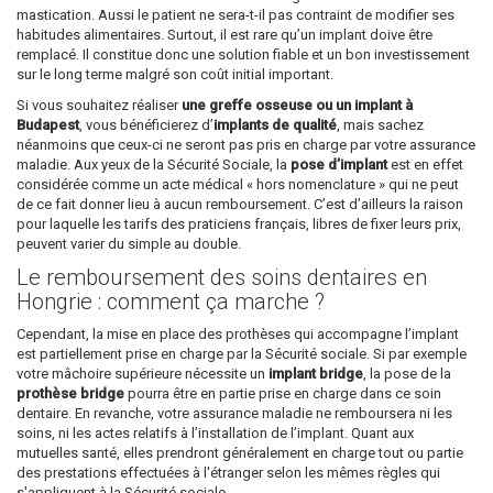
mastication. Aussi le patient ne sera-t-il pas contraint de modifier ses
habitudes alimentaires. Surtout, il est rare qu’un implant doive être
remplacé. Il constitue donc une solution fiable et un bon investissement
sur le long terme malgré son coût initial important.
Si vous souhaitez réaliser
une greffe osseuse ou un implant à
Budapest
, vous bénéficierez d’
implants de qualité
, mais sachez
néanmoins que ceux-ci ne seront pas pris en charge par votre assurance
maladie. Aux yeux de la Sécurité Sociale, la
pose d’implant
est en effet
considérée comme un acte médical « hors nomenclature » qui ne peut
de ce fait donner lieu à aucun remboursement. C’est d’ailleurs la raison
pour laquelle les tarifs des praticiens français, libres de fixer leurs prix,
peuvent varier du simple au double.
Le remboursement des soins dentaires en
Hongrie : comment ça marche ?
Cependant, la mise en place des prothèses qui accompagne l’implant
est partiellement prise en charge par la Sécurité sociale. Si par exemple
votre mâchoire supérieure nécessite un
implant bridge
, la pose de la
prothèse bridge
pourra être en partie prise en charge dans ce soin
dentaire. En revanche, votre assurance maladie ne remboursera ni les
soins, ni les actes relatifs à l’installation de l’implant. Quant aux
mutuelles santé, elles prendront généralement en charge tout ou partie
des prestations effectuées à l'étranger selon les mêmes règles qui
s'appliquent à la Sécurité sociale.