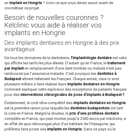
un
implant en Hongrie
? Voici ce que vous devez savoir avant de
concrétiser ce projet.
Besoin de nouvelles couronnes ?
Kelclinic vous aide à réaliser vos
implants en Hongrie
Des implants dentaires en Hongrie à des prix
avantageux
De tous les domaines de la dentisterie,
l’implantologie dentaire
est celui
qui affiche les tarifs les plus élevés. D’autant qu’en France, le
traitement
par implant
en remplacement d’une dent tombée ou malade n’est pas
remboursé par l’assurance maladie. C’est pourquoi les
dentistes à
Budapest
attirent tellement les Français. Chaque année, ceux-ci sont
plusieurs milliers à faire réaliser leurs
implants dentaires en Hongrie
.
Comment expliquer cette explosion des inscriptions de patients français
pour des
interventions chirurgicales de pose d’implants à Budapest ?
Évidemment, le coût ultra-compétitif des
implants dentaires en Hongrie
est la première raison pour laquelle les
dentistes budapestois
ont tant
la cote en France. Malgré la douleur, le
prix d’une prothèse dentaire
complète en France, qui peut monter jusqu’à 2500 euros par mâchoire, a
en effet de quoi décourager plus d’un habitant de l’Hexagone, qui
préférera faire poser ses
implants en Hongrie
. Dans ce pays où le