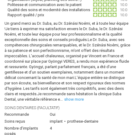
Politesse et communication avec le patient
10.0
Qualité des soins et modernité des installations
10.0
Rapport qualité / prix
10.0
Un grand merci au Dr. Suba, au Dr. Szénási Noémi, et à toute leur équipe
!Je tiens à exprimer ma satisfaction envers le Dr. Suba, le Dr. Szénási
Noémi, et toute leur équipe pour leur professionnalisme et la qualité
exceptionnelle des soins et conseils prodigués.Le Dr. Suba, avec ses
compétences chirurgicales remarquables, et le Dr. Szénási Noémi, grâce
à sa patience et son perfectionnisme, m’ont offert des résultats
impeccables. L’accueil chaleureux, organisé par Vincent en France et
coordonné sur place par Gyöngyi VERES, a rendu mon expérience fluide
et rassurante. Gyöngyi, parlant parfaitement français, a été d’une
gentillesse et d’un soutien exemplaires, notamment dans un moment
délicat concernant la santé de mon mari.L’équipe entière se distingue
par son écoute, sa bienveillance et son respect rigoureux des normes
d’hygiène. Les tarifs sont également très compétitifs, avec des devis
clairs et respectés.Je recommande sans hésitation la clinique Suba
Dental, une véritable référence e
...
show more
SOINS DENTAIRES (FACULTATIF)
Recommande
Oui
Soins reçus
implant
prothese-dentaire
Nombre d'implants
4
posés