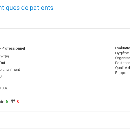
ntiques de patients
Évaluati
 - Professionnel
Hygiène 
ATIF)
Organisa
Oui
Politess
Qualité 
blanchiment
Rapport q
0
100€
6
0