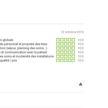
12 octobre 2015
on globale
10.0
du personnel et propreté des lieux
10.0
tion (séjour, planning des soins…)
10.0
e et communication avec le patient
10.0
des soins et modernité des installations
10.0
ualité / prix
10.0