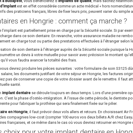
t à Budapest
, vous bénéficierez d’
implants de qualité
, mais sachez néanmoins
d’implant
est en effet considérée comme un acte médical « hors nomenclature »
ifs des praticiens français, libres de fixer leurs prix, peuvent varier du simple 
taires en Hongrie : comment ça marche ?
implant est partiellement prise en charge par la Sécurité sociale. Si par ex
 charge dans ce soin dentaire. En revanche, votre assurance maladie ne rembourser
lement en charge tout ou partie des prestations effectuées à l'étranger selon l
sation de soin dentaire à l'étranger auprès de la Sécurité sociale puisque la H
 soumettre un devis à votre mutuelle pour savoir avec précision le montant qu'e
'il vous faudra avancer la totalité des frais.
 vous devrez produire les pièces suivantes : votre formulaire de soin S3125 
salaire, les documents justifiant de votre séjour en Hongrie, les factures origi
iez pas de conserver une copie de votre dossier avant de le remettre. Il faut a
tuelle santé.
un
implant dentaire
se déroule toujours en deux temps. Lors d’une première opéra
on. C’est la phase d’ostéo-intégration. À l’issue de cette période, le dentiste p
preinte pour fabriquer la prothèse qui sera finalement fixée sur le pilier.
taire en Hongrie
, il faut prévoir deux vols allers et retours. En choisissant Air
des compagnies low-cost (compter 100 euros vos deux billets A/R chez EasyJet
aires françaises, et ce même dans le cas où vous devriez retourner en Hongri
ns choix pour votre implant dentaire en Hong