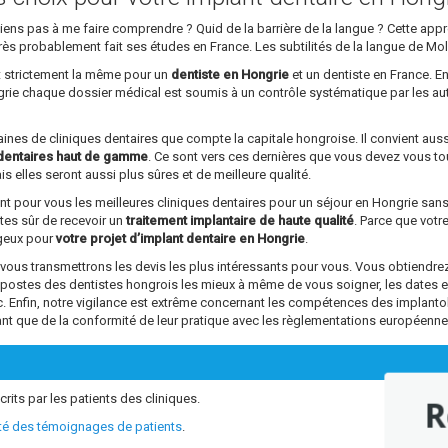
parviens pas à me faire comprendre ? Quid de la barrière de la langue ? Cette a
rs très probablement fait ses études en France. Les subtilités de la langue de Mo
st strictement la même pour un
dentiste en Hongrie
et un dentiste en France. En
ngrie chaque dossier médical est soumis à un contrôle systématique par les au
ntaines de cliniques dentaires que compte la capitale hongroise. Il convient aus
dentaires haut de gamme
. Ce sont vers ces dernières que vous devez vous tou
s elles seront aussi plus sûres et de meilleure qualité.
ant pour vous les meilleures cliniques dentaires pour un séjour en Hongrie sa
êtes sûr de recevoir un
traitement implantaire de haute qualité
. Parce que vot
ageux pour
votre projet d’implant dentaire en Hongrie
.
s transmettrons les devis les plus intéressants pour vous. Vous obtiendrez 
s postes des dentistes hongrois les mieux à même de vous soigner, les dates 
tc. Enfin, notre vigilance est extrême concernant les compétences des impl
ant que de la conformité de leur pratique avec les règlementations européenne
crits par les patients des cliniques.
R
ité des témoignages de patients
.