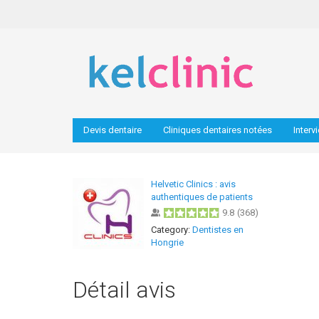
Devis dentaire
Cliniques dentaires notées
Interv
Helvetic Clinics : avis
authentiques de patients
9.8
(
368
)
Category:
Dentistes en
Hongrie
Détail avis