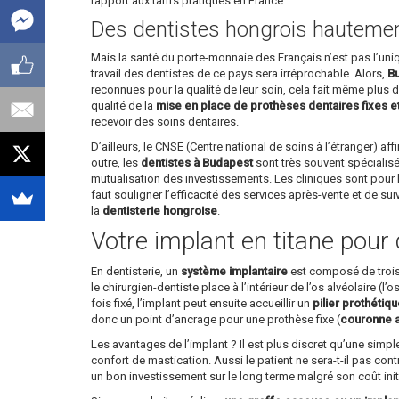
rapport aux tarifs pratiqués en France.
Des dentistes hongrois hautement
Mais la santé du porte-monnaie des Français n’est pas l’un
travail des dentistes de ce pays sera irréprochable. Alors,
Bu
reconnues pour la qualité de leur soin, cela fait même plus d’
qualité de la
mise en place de prothèses dentaires fixes e
recevoir des soins dentaires.
D’ailleurs, le CNSE (Centre national de soins à l’étranger) 
outre, les
dentistes à Budapest
sont très souvent spécialisé
mutualisation des investissements. Les cliniques sont pour l
faut souligner l’efficacité des services après-vente et de su
la
dentisterie hongroise
.
Votre implant en titane pour 
En dentisterie, un
système implantaire
est composé de trois p
le chirurgien-dentiste place à l’intérieur de l’os alvéolaire (l
fois fixé, l’implant peut ensuite accueillir un
pilier prothétiq
donc un point d’ancrage pour une prothèse fixe (
couronne ar
Les avantages de l’implant ? Il est plus discret qu’une simp
confort de mastication. Aussi le patient ne sera-t-il pas cont
un bon investissement sur le long terme malgré son coût init