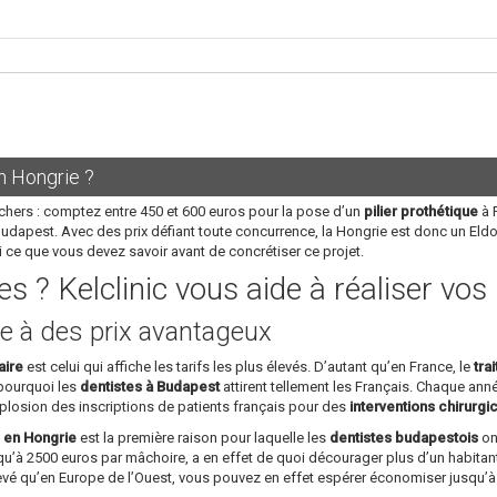
n Hongrie ?
chers : comptez entre 450 et 600 euros pour la pose d’un
pilier prothétique
à P
Budapest. Avec des prix défiant toute concurrence, la Hongrie est donc un Eld
i ce que vous devez savoir avant de concrétiser ce projet.
s ? Kelclinic vous aide à réaliser vo
e à des prix avantageux
aire
est celui qui affiche les tarifs les plus élevés. D’autant qu’en France, le
tra
 pourquoi les
dentistes à Budapest
attirent tellement les Français. Chaque année
plosion des inscriptions de patients français pour des
interventions chirurgi
s en Hongrie
est la première raison pour laquelle les
dentistes budapestois
ont
u’à 2500 euros par mâchoire, a en effet de quoi décourager plus d’un habitant
levé qu’en Europe de l’Ouest, vous pouvez en effet espérer économiser jusqu’