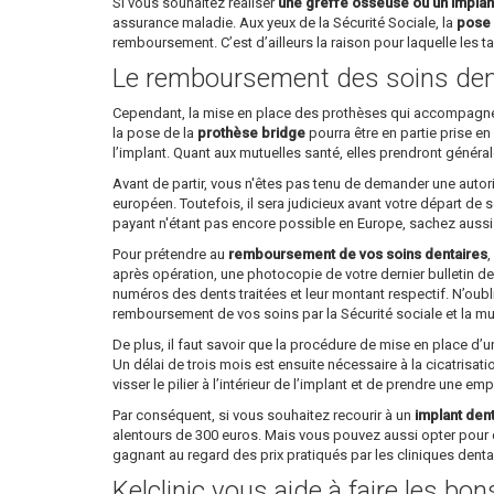
Si vous souhaitez réaliser
une greffe osseuse ou un implan
assurance maladie. Aux yeux de la Sécurité Sociale, la
pose 
remboursement. C’est d’ailleurs la raison pour laquelle les tar
Le remboursement des soins den
Cependant, la mise en place des prothèses qui accompagne l’
la pose de la
prothèse bridge
pourra être en partie prise en
l’implant. Quant aux mutuelles santé, elles prendront généra
Avant de partir, vous n'êtes pas tenu de demander une autori
européen. Toutefois, il sera judicieux avant votre départ de
payant n'étant pas encore possible en Europe, sachez aussi qu
Pour prétendre au
remboursement de vos soins dentaires
,
après opération, une photocopie de votre dernier bulletin de 
numéros des dents traitées et leur montant respectif. N’oubl
remboursement de vos soins par la Sécurité sociale et la mu
De plus, il faut savoir que la procédure de mise en place d’
Un délai de trois mois est ensuite nécessaire à la cicatrisati
visser le pilier à l’intérieur de l’implant et de prendre une em
Par conséquent, si vous souhaitez recourir à un
implant den
alentours de 300 euros. Mais vous pouvez aussi opter pour 
gagnant au regard des prix pratiqués par les cliniques dent
Kelclinic vous aide à faire les bo