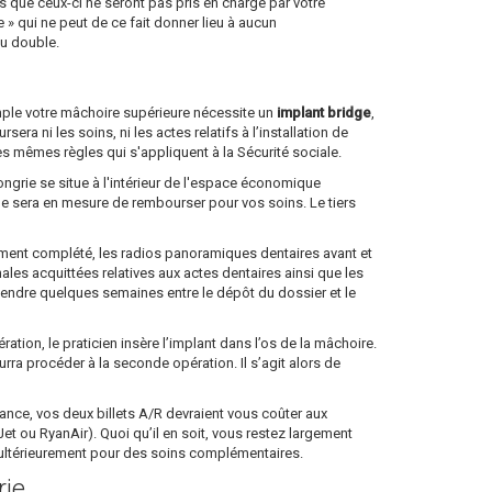
 que ceux-ci ne seront pas pris en charge par votre
 qui ne peut de ce fait donner lieu à aucun
au double.
emple votre mâchoire supérieure nécessite un
implant bridge
,
a ni les soins, ni les actes relatifs à l’installation de
es mêmes règles qui s'appliquent à la Sécurité sociale.
ongrie se situe à l'intérieur de l'espace économique
lle sera en mesure de rembourser pour vos soins. Le tiers
dûment complété, les radios panoramiques dentaires avant et
nales acquittées relatives aux actes dentaires ainsi que les
ttendre quelques semaines entre le dépôt du dossier et le
tion, le praticien insère l’implant dans l’os de la mâchoire.
ourra procéder à la seconde opération. Il s’agit alors de
 France, vos deux billets A/R devraient vous coûter aux
 ou RyanAir). Quoi qu’il en soit, vous restez largement
e ultérieurement pour des soins complémentaires.
rie