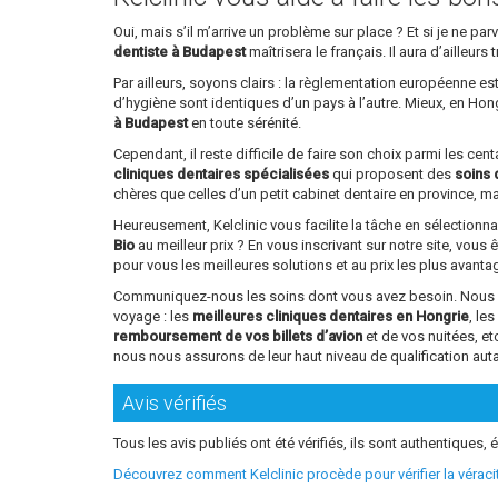
Oui, mais s’il m’arrive un problème sur place ? Et si je ne 
dentiste à Budapest
maîtrisera le français. Il aura d’ailleu
Par ailleurs, soyons clairs : la règlementation européenne e
d’hygiène sont identiques d’un pays à l’autre. Mieux, en Ho
à Budapest
en toute sérénité.
Cependant, il reste difficile de faire son choix parmi les ce
cliniques dentaires spécialisées
qui proposent des
soins 
chères que celles d’un petit cabinet dentaire en province, mai
Heureusement, Kelclinic vous facilite la tâche en sélectionn
Bio
au meilleur prix ? En vous inscrivant sur notre site, vous 
pour vous les meilleures solutions et au prix les plus avant
Communiquez-nous les soins dont vous avez besoin. Nous vou
voyage : les
meilleures cliniques dentaires en Hongrie
, le
remboursement de vos billets d’avion
et de vos nuitées, e
nous nous assurons de leur haut niveau de qualification aut
Avis vérifiés
Tous les avis publiés ont été vérifiés, ils sont authentiques, é
Découvrez comment Kelclinic procède pour vérifier la vérac