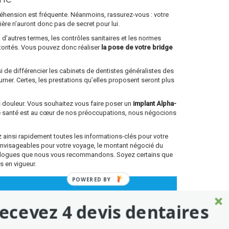
ppréhension est fréquente. Néanmoins, rassurez-vous : votre
lière n’auront donc pas de secret pour lui.
 d’autres termes, les contrôles sanitaires et les normes
torités. Vous pouvez donc réaliser
la pose de votre bridge
si de différencier les cabinets de dentistes généralistes des
rner. Certes, les prestations qu’elles proposent seront plus
ns douleur. Vous souhaitez vous faire poser un
implant Alpha-
re santé est au cœur de nos préoccupations, nous négocions
ainsi rapidement toutes les informations-clés pour votre
envisageables pour votre voyage, le montant négocié du
antologues que nous vous recommandons. Soyez certains que
s en vigueur.
POWERED
BY
ecevez 4 devis dentaires