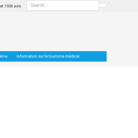
s et 1506 avis.
Search
lème
Information sur le tourisme médical