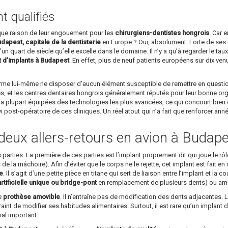
 qualifiés
ique raison de leur engouement pour les
chirurgiens-dentistes hongrois
. Car 
dapest, capitale de la dentisterie
en Europe ? Oui, absolument. Forte de ses u
un quart de siècle qu’elle excelle dans le domaine. Il n’y a qu’à regarder le ta
t d’implants à Budapest
. En effet, plus de neuf patients européens sur dix v
affirme lui-même ne disposer d’aucun élément susceptible de remettre en questi
s, et les centres dentaires hongrois généralement réputés pour leur bonne organi
a plupart équipées des technologies les plus avancées, ce qui concourt bien év
ivi post-opératoire de ces cliniques. Un réel atout qui n’a fait que renforcer an
deux allers-retours en avion à Budape
arties. La première de ces parties est l’implant proprement dit qui joue le rôle 
’os de la mâchoire). Afin d’éviter que le corps ne le rejette, cet implant est fait
ue
. Il s’agit d’une petite pièce en titane qui sert de liaison entre l’implant et la
tificielle unique ou bridge-pont
en remplacement de plusieurs dents) ou amov
le
prothèse amovible
. Il n’entraîne pas de modification des dents adjacentes. L
raint de modifier ses habitudes alimentaires. Surtout, il est rare qu’un implant 
ial important.