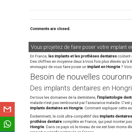
Comments are closed.
Vous projetez de faire poser votre implant e
En France,
les implants et les prothèses dentaires
coûtent 
Des chiffres en moyenne deux à trois fois plus élevés qu’à 
envisagez de vous faire poser un
implant en Hongrie
? Voic
Besoin de nouvelles couronne
Des implants dentaires en Hongri
De tous les domaines de la dentisterie,
l’implantologie dent
malade n’est pas remboursé par l’assurance maladie. C’est
implants dentaires en Hongrie
. Comment expliquer cette ex
Évidemment, le coût ultra-compétitif des
implants dentaire
prothèse dentaire
complète en France, qui peut monter jusq
Hongrie
. Dans ce pays où le niveau de vie est bien moins é