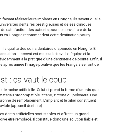
en faisant réaliser leurs implants en Hongrie, ils savent que le
niversités dentaires prestigieuses et de ses cliniques
ux de satisfaction des patients pour se convaincre de la
enus en Hongrie recommandent cette destination pour y
on la qualité des soins dentaires dispensés en Hongrie. En
sation. L’accent est mis sur le travail d’équipe et la
idemment à la pratique d’une dentisterie de pointe. Enfin, il
née après année l’image positive que les Français se font de
st : ça vaut le coup
de racine artificielle. Celui-ci prend la forme d’une vis que
 en matériau biocompatible : titane, zircone ou polymère. Une
 couronne de remplacement. L’implant et le pilier constituent
ible (appareil dentaire).
es dents artificielles sont stables et offrent un grand
doive être remplacé. Il constitue donc une solution fiable et