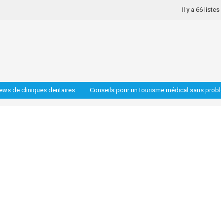
Il y a 66 liste
iews de cliniques dentaires
Conseils pour un tourisme médical sans prob