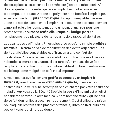
racine artificielle. Celui-ci prend la forme d’une vis que le chirurgien-
dentiste place à l’intérieur de l’os alvéolaire (l’os de la mâchoire). Afin
d’éviter que le corps ne le rejette, cet implant est fait en matériau
biocompatible : titane, zircone ou polymère. Une fois fixé, l’implant peut
ensuite accueillir un
pilier prothétique
. Il s’agit d’une petite pièce en
titane qui sert de liaison entre l’implant et la couronne de remplacement.
L’implant et le pilier constituent donc un point d’ancrage pour une
prothèse fixe (
couronne artificielle unique ou bridge-pont
en
remplacement de plusieurs dents) ou amovible (appareil dentaire).
Les avantages de l’implant ? Il est plus discret qu’une simple
prothèse
amovible
. Il n’entraîne pas de modification des dents adjacentes. Les
dents artificielles sont stables et offrent un grand confort de
mastication. Aussi le patient ne sera-t-il pas contraint de modifier ses
habitudes alimentaires. Surtout, il est rare qu’un implant doive être
remplacé. Il constitue donc une solution fiable et un bon investissement
sur le long terme malgré son coût initial important.
Si vous souhaitez réaliser
une greffe osseuse ou un implant à
Budapest
, vous bénéficierez d’
implants de qualité
, mais sachez
néanmoins que ceux-ci ne seront pas pris en charge par votre assurance
maladie. Aux yeux de la Sécurité Sociale, la
pose d’implant
est en effet
considérée comme un acte médical « hors nomenclature » qui ne peut
de ce fait donner lieu à aucun remboursement. C’est d’ailleurs la raison
pour laquelle les tarifs des praticiens français, libres de fixer leurs prix,
peuvent varier du simple au double.