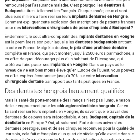
remboursé par l’assurance maladie. C’est pourquoi les
dentistes à
Budapest
attirent tellement les Français. Chaque année, ceux-ci sont
plusieurs milliers à faire réaliser leurs
implants dentaires en Hongrie
.
Comment expliquer cette explosion des inscriptions de patients français
pour des
interventions chirurgicales de pose d’implants à Budapest ?
Évidemment, le coût ultra-compétitif des
implants dentaires en Hongrie
est la première raison pour laquelle les
dentistes budapestois
ont tant
la cote en France. Malgré la douleur, le
prix d’une prothèse dentaire
complète en France, qui peut monter jusqu’à 2500 euros par mâchoire, a
en effet de quoi décourager plus d’un habitant de l’Hexagone, qui
préférera faire poser ses
implants en Hongrie
. Dans ce pays où le
niveau de vie est bien moins élevé qu’en Europe de l’Ouest, vous pouvez
en effet espérer économiser jusqu’à 70% sur votre
intervention
chirurgicale dentaire
par rapport aux tarifs pratiqués en France.
Des dentistes hongrois hautement qualifiés
Mais la santé du porte-monnaie des Français n’est pas l’unique raison
de leur engouement pour les
chirurgiens-dentistes hongrois
. Car en
faisant réaliser leurs implants en Hongrie, ils savent que le travail des
dentistes de ce pays sera irréprochable. Alors,
Budapest, capitale de la
dentisterie
en Europe ? Oui, absolument. Forte de ses universités
dentaires prestigieuses et de ses cliniques reconnues pour la qualité de
leur soin, cela fait même plus d’un quart de siècle qu’elle excelle dans le
domaine. Il n’y a qu’à regarder le taux de satisfaction des patients pour