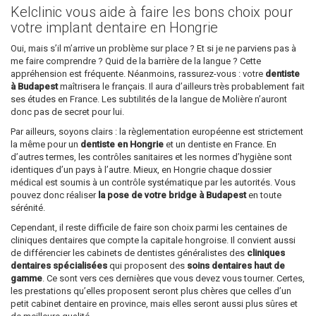
Kelclinic vous aide à faire les bons choix pour
votre implant dentaire en Hongrie
Oui, mais s’il m’arrive un problème sur place ? Et si je ne parviens pas à
me faire comprendre ? Quid de la barrière de la langue ? Cette
appréhension est fréquente. Néanmoins, rassurez-vous : votre
dentiste
à Budapest
maîtrisera le français. Il aura d’ailleurs très probablement fait
ses études en France. Les subtilités de la langue de Molière n’auront
donc pas de secret pour lui.
Par ailleurs, soyons clairs : la règlementation européenne est strictement
la même pour un
dentiste en Hongrie
et un dentiste en France. En
d’autres termes, les contrôles sanitaires et les normes d’hygiène sont
identiques d’un pays à l’autre. Mieux, en Hongrie chaque dossier
médical est soumis à un contrôle systématique par les autorités. Vous
pouvez donc réaliser
la pose de votre bridge à Budapest
en toute
sérénité.
Cependant, il reste difficile de faire son choix parmi les centaines de
cliniques dentaires que compte la capitale hongroise. Il convient aussi
de différencier les cabinets de dentistes généralistes des
cliniques
dentaires spécialisées
qui proposent des
soins dentaires haut de
gamme
. Ce sont vers ces dernières que vous devez vous tourner. Certes,
les prestations qu’elles proposent seront plus chères que celles d’un
petit cabinet dentaire en province, mais elles seront aussi plus sûres et