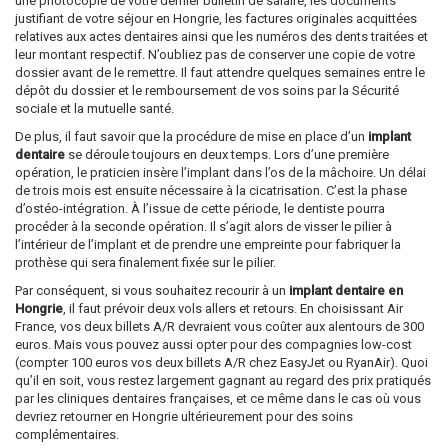
une photocopie de votre dernier bulletin de salaire, les documents
justifiant de votre séjour en Hongrie, les factures originales acquittées
relatives aux actes dentaires ainsi que les numéros des dents traitées et
leur montant respectif. N’oubliez pas de conserver une copie de votre
dossier avant de le remettre. Il faut attendre quelques semaines entre le
dépôt du dossier et le remboursement de vos soins par la Sécurité
sociale et la mutuelle santé.
De plus, il faut savoir que la procédure de mise en place d’un
implant
dentaire
se déroule toujours en deux temps. Lors d’une première
opération, le praticien insère l’implant dans l’os de la mâchoire. Un délai
de trois mois est ensuite nécessaire à la cicatrisation. C’est la phase
d’ostéo-intégration. À l’issue de cette période, le dentiste pourra
procéder à la seconde opération. Il s’agit alors de visser le pilier à
l’intérieur de l’implant et de prendre une empreinte pour fabriquer la
prothèse qui sera finalement fixée sur le pilier.
Par conséquent, si vous souhaitez recourir à un
implant dentaire en
Hongrie
, il faut prévoir deux vols allers et retours. En choisissant Air
France, vos deux billets A/R devraient vous coûter aux alentours de 300
euros. Mais vous pouvez aussi opter pour des compagnies low-cost
(compter 100 euros vos deux billets A/R chez EasyJet ou RyanAir). Quoi
qu’il en soit, vous restez largement gagnant au regard des prix pratiqués
par les cliniques dentaires françaises, et ce même dans le cas où vous
devriez retourner en Hongrie ultérieurement pour des soins
complémentaires.