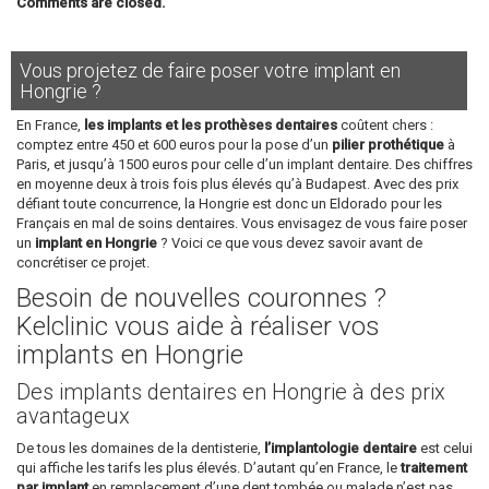
Comments are closed.
Vous projetez de faire poser votre implant en
Hongrie ?
En France,
les implants et les prothèses dentaires
coûtent chers :
comptez entre 450 et 600 euros pour la pose d’un
pilier prothétique
à
Paris, et jusqu’à 1500 euros pour celle d’un implant dentaire. Des chiffres
en moyenne deux à trois fois plus élevés qu’à Budapest. Avec des prix
défiant toute concurrence, la Hongrie est donc un Eldorado pour les
Français en mal de soins dentaires. Vous envisagez de vous faire poser
un
implant en Hongrie
? Voici ce que vous devez savoir avant de
concrétiser ce projet.
Besoin de nouvelles couronnes ?
Kelclinic vous aide à réaliser vos
implants en Hongrie
Des implants dentaires en Hongrie à des prix
avantageux
De tous les domaines de la dentisterie,
l’implantologie dentaire
est celui
qui affiche les tarifs les plus élevés. D’autant qu’en France, le
traitement
par implant
en remplacement d’une dent tombée ou malade n’est pas