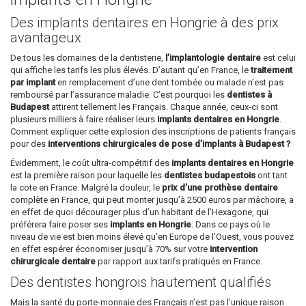
Des implants dentaires en Hongrie à des prix
avantageux
De tous les domaines de la dentisterie,
l’implantologie dentaire
est celui
qui affiche les tarifs les plus élevés. D’autant qu’en France, le
traitement
par implant
en remplacement d’une dent tombée ou malade n’est pas
remboursé par l’assurance maladie. C’est pourquoi les
dentistes à
Budapest
attirent tellement les Français. Chaque année, ceux-ci sont
plusieurs milliers à faire réaliser leurs
implants dentaires en Hongrie
.
Comment expliquer cette explosion des inscriptions de patients français
pour des
interventions chirurgicales de pose d’implants à Budapest ?
Évidemment, le coût ultra-compétitif des
implants dentaires en Hongrie
est la première raison pour laquelle les
dentistes budapestois
ont tant
la cote en France. Malgré la douleur, le
prix d’une prothèse dentaire
complète en France, qui peut monter jusqu’à 2500 euros par mâchoire, a
en effet de quoi décourager plus d’un habitant de l’Hexagone, qui
préférera faire poser ses
implants en Hongrie
. Dans ce pays où le
niveau de vie est bien moins élevé qu’en Europe de l’Ouest, vous pouvez
en effet espérer économiser jusqu’à 70% sur votre
intervention
chirurgicale dentaire
par rapport aux tarifs pratiqués en France.
Des dentistes hongrois hautement qualifiés
Mais la santé du porte-monnaie des Français n’est pas l’unique raison