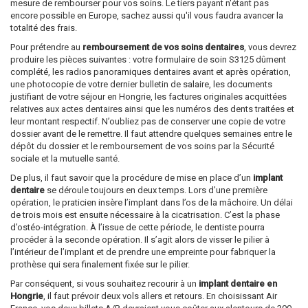
mesure de rembourser pour vos soins. Le tiers payant n'étant pas
encore possible en Europe, sachez aussi qu'il vous faudra avancer la
totalité des frais.
Pour prétendre au
remboursement de vos soins dentaires
, vous devrez
produire les pièces suivantes : votre formulaire de soin S3125 dûment
complété, les radios panoramiques dentaires avant et après opération,
une photocopie de votre dernier bulletin de salaire, les documents
justifiant de votre séjour en Hongrie, les factures originales acquittées
relatives aux actes dentaires ainsi que les numéros des dents traitées et
leur montant respectif. N’oubliez pas de conserver une copie de votre
dossier avant de le remettre. Il faut attendre quelques semaines entre le
dépôt du dossier et le remboursement de vos soins par la Sécurité
sociale et la mutuelle santé.
De plus, il faut savoir que la procédure de mise en place d’un
implant
dentaire
se déroule toujours en deux temps. Lors d’une première
opération, le praticien insère l’implant dans l’os de la mâchoire. Un délai
de trois mois est ensuite nécessaire à la cicatrisation. C’est la phase
d’ostéo-intégration. À l’issue de cette période, le dentiste pourra
procéder à la seconde opération. Il s’agit alors de visser le pilier à
l’intérieur de l’implant et de prendre une empreinte pour fabriquer la
prothèse qui sera finalement fixée sur le pilier.
Par conséquent, si vous souhaitez recourir à un
implant dentaire en
Hongrie
, il faut prévoir deux vols allers et retours. En choisissant Air