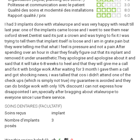
Politesse et communication avec le patient
3.0
Qualité des soins et modernité des installations
8.0
Rapport qualité / prix
6.0
I had 3 implants done with vitaleurope and was very happy with result till
last year. one of the implants came loose and I went to see them near
oxford street.Dentist said its just a crown and was trying to fix it.I was
trying to tell them that implant itself is loose and I am in grate pain but
they were telling me that what I feel is pressure and not a pain.After
spending over an hour in chair they finally figure out that its inplant and
removed it under unaesthetic.They apologise and apologise about it and
said that it will take 6-8 weeks to heel and that they will give me a call
and fix it with bridge work.After waiting for 3 month I gave them a call
and got shocking news; i was tallied that cos i didn't attend one of the
check ups (which is simply not true) my guarantee is avoided and they
can do bridge work with only 10% discount.I can not express how
disappointed I am,specially after bragging about vitaleurope to
everyone since I use there service.
SOINS DENTAIRES (FACULTATIF)
Soins reçus
implant
Nombre d'implants
3
posés