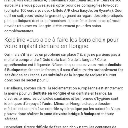
France, vos deux billets A/R devraient vous coûter aux alentours de 300
euros. Mais vous pouvez aussi opter pour des compagnies low-cost
(compter 100 euros vos deux billets A/R chez EasyJet ou RyanAir). Quoi
qu’il en soit, vous restez largement gagnant au regard des prix pratiqués
par les cliniques dentaires françaises, et ce même dans le cas où vous
devriez retourner en Hongrie ultérieurement pour des soins
complémentaires.
Kelclinic vous aide à faire les bons choix pour
votre implant dentaire en Hongrie
Oui, mais s’il m’arrive un problème sur place ? Et si je ne parviens pas à
me faire comprendre ? Quid de la barrière de la langue ? Cette
appréhension est fréquente. Néanmoins, rassurez-vous : votre
dentiste
à Budapest
maîtrisera le français. Il aura d’ailleurs très probablement fait
ses études en France. Les subtilités de la langue de Molière n’auront
donc pas de secret pour lui.
Par ailleurs, soyons clairs : la règlementation européenne est strictement
la même pour un
dentiste en Hongrie
et un dentiste en France. En
d’autres termes, les contrôles sanitaires et les normes d’hygiène sont
identiques d’un pays à l’autre. Mieux, en Hongrie chaque dossier
médical est soumis à un contrôle systématique par les autorités. Vous
pouvez donc réaliser
la pose de votre bridge à Budapest
en toute
sérénité.
Cependant, il reste difficile de faire son choix parmi les centaines de