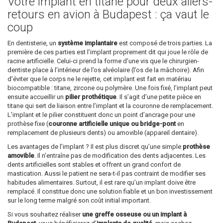
Votre implant en titane pour deux allers-
retours en avion à Budapest : ça vaut le
coup
En dentisterie, un
système implantaire
est composé de trois parties. La
première de ces parties est l’implant proprement dit qui joue le rôle de
racine artificielle. Celui-ci prend la forme d’une vis que le chirurgien-
dentiste place à l’intérieur de l’os alvéolaire (l’os de la mâchoire). Afin
d’éviter que le corps ne le rejette, cet implant est fait en matériau
biocompatible : titane, zircone ou polymère. Une fois fixé, l’implant peut
ensuite accueillir un
pilier prothétique
. Il s’agit d’une petite pièce en
titane qui sert de liaison entre l’implant et la couronne de remplacement.
L’implant et le pilier constituent donc un point d’ancrage pour une
prothèse fixe (
couronne artificielle unique ou bridge-pont
en
remplacement de plusieurs dents) ou amovible (appareil dentaire).
Les avantages de l’implant ? Il est plus discret qu’une simple
prothèse
amovible
. Il n’entraîne pas de modification des dents adjacentes. Les
dents artificielles sont stables et offrent un grand confort de
mastication. Aussi le patient ne sera-t-il pas contraint de modifier ses
habitudes alimentaires. Surtout, il est rare qu’un implant doive être
remplacé. Il constitue donc une solution fiable et un bon investissement
sur le long terme malgré son coût initial important.
Si vous souhaitez réaliser
une greffe osseuse ou un implant à