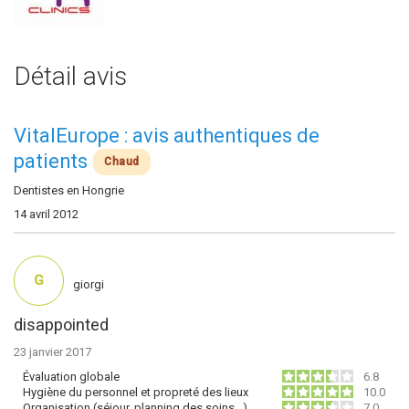
Détail avis
VitalEurope : avis authentiques de
patients
Chaud
Dentistes en Hongrie
14 avril 2012
G
giorgi
disappointed
23 janvier 2017
Évaluation globale
6.8
Hygiène du personnel et propreté des lieux
10.0
Organisation (séjour, planning des soins…)
7.0