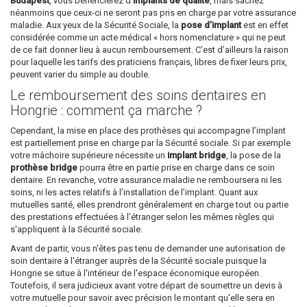
Budapest
, vous bénéficierez d’
implants de qualité
, mais sachez
néanmoins que ceux-ci ne seront pas pris en charge par votre assurance
maladie. Aux yeux de la Sécurité Sociale, la
pose d’implant
est en effet
considérée comme un acte médical « hors nomenclature » qui ne peut
de ce fait donner lieu à aucun remboursement. C’est d’ailleurs la raison
pour laquelle les tarifs des praticiens français, libres de fixer leurs prix,
peuvent varier du simple au double.
Le remboursement des soins dentaires en
Hongrie : comment ça marche ?
Cependant, la mise en place des prothèses qui accompagne l’implant
est partiellement prise en charge par la Sécurité sociale. Si par exemple
votre mâchoire supérieure nécessite un
implant bridge
, la pose de la
prothèse bridge
pourra être en partie prise en charge dans ce soin
dentaire. En revanche, votre assurance maladie ne remboursera ni les
soins, ni les actes relatifs à l’installation de l’implant. Quant aux
mutuelles santé, elles prendront généralement en charge tout ou partie
des prestations effectuées à l'étranger selon les mêmes règles qui
s'appliquent à la Sécurité sociale.
Avant de partir, vous n'êtes pas tenu de demander une autorisation de
soin dentaire à l'étranger auprès de la Sécurité sociale puisque la
Hongrie se situe à l'intérieur de l'espace économique européen.
Toutefois, il sera judicieux avant votre départ de soumettre un devis à
votre mutuelle pour savoir avec précision le montant qu'elle sera en