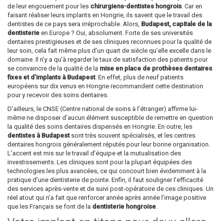
de leur engouement pour les
chirurgiens-dentistes hongrois
. Car en
faisant réaliser leurs implants en Hongrie, ils savent que le travail des
dentistes de ce pays sera irréprochable. Alors,
Budapest, capitale de la
dentisterie
en Europe ? Oui, absolument. Forte de ses universités
dentaires prestigieuses et de ses cliniques reconnues pour la qualité de
leur soin, cela fait même plus d’un quart de siècle qu’elle excelle dans le
domaine. Il n’y a qu’à regarder le taux de satisfaction des patients pour
se convaincre de la qualité de la
mise en place de prothèses dentaires
fixes et d’implants à Budapest
. En effet, plus de neuf patients
européens sur dix venus en Hongrie recommandent cette destination
pour y recevoir des soins dentaires.
D’ailleurs, le CNSE (Centre national de soins à l’étranger) affirme lui-
même ne disposer d’aucun élément susceptible de remettre en question
la qualité des soins dentaires dispensés en Hongrie. En outre, les
dentistes à Budapest
sont très souvent spécialisés, et les centres
dentaires hongrois généralement réputés pour leur bonne organisation.
L’accent est mis sur le travail d’équipe et la mutualisation des
investissements. Les cliniques sont pour la plupart équipées des
technologies les plus avancées, ce qui concourt bien évidemment à la
pratique d’une dentisterie de pointe. Enfin, il faut souligner l’efficacité
des services après-vente et de suivi post-opératoire de ces cliniques. Un
réel atout qui n’a fait que renforcer année après année l’image positive
que les Français se font de la
dentisterie hongroise
.