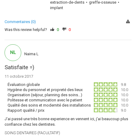
extraction-de-dents
greffe-osseuse
implant
Commentaires (0)
Was this review helpful?
0
0
NL
Naima L
Satisfaite =)
11 octobre 2017
Évaluation globale
9.8
Hygiène du personnel et propreté des lieux
10.0
Organisation (séjour, planning des soins…)
10.0
Politesse et communication avec le patient
10.0
Qualité des soins et modernité des installations
10.0
Rapport qualité / prix
9.0
J'ai passé une très bonne experience en vennent ici, j'ai beaucoup plus
confiance chez les dentistes.
SOINS DENTAIRES (FACULTATIF)