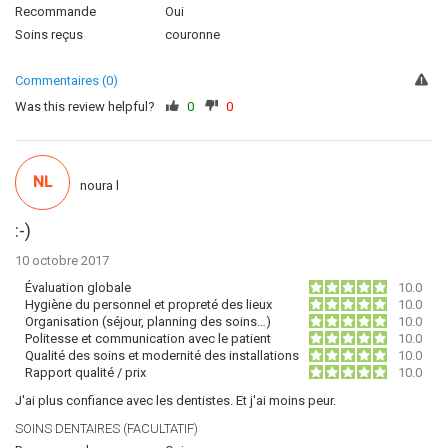
Recommande
Oui
Soins reçus
couronne
Commentaires (0)
Was this review helpful?
0
0
NL
noura l
:-)
10 octobre 2017
Évaluation globale
10.0
Hygiène du personnel et propreté des lieux
10.0
Organisation (séjour, planning des soins…)
10.0
Politesse et communication avec le patient
10.0
Qualité des soins et modernité des installations
10.0
Rapport qualité / prix
10.0
J'ai plus confiance avec les dentistes. Et j'ai moins peur.
SOINS DENTAIRES (FACULTATIF)