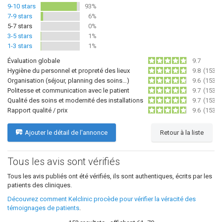
9-10 stars
93%
7-9 stars
6%
5-7 stars
0%
3-5 stars
1%
1-3 stars
1%
Évaluation globale
9.7
Hygiène du personnel et propreté des lieux
9.8
(153)
Organisation (séjour, planning des soins…)
9.6
(153)
Politesse et communication avec le patient
9.7
(153)
Qualité des soins et modernité des installations
9.7
(153)
Rapport qualité / prix
9.6
(153)
Ajouter le détail de l'annonce
Retour à la liste
Tous les avis sont vérifiés
Tous les avis publiés ont été vérifiés, ils sont authentiques, écrits par les
patients des cliniques.
Découvrez comment Kelclinic procède pour vérifier la véracité des
témoignages de patients
.