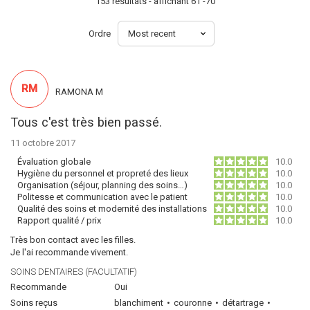
153 resultats - affichant 61 -70
Ordre
RM
RAMONA M
Tous c'est très bien passé.
11 octobre 2017
Évaluation globale
10.0
Hygiène du personnel et propreté des lieux
10.0
Organisation (séjour, planning des soins…)
10.0
Politesse et communication avec le patient
10.0
Qualité des soins et modernité des installations
10.0
Rapport qualité / prix
10.0
Très bon contact avec les filles.
Je l'ai recommande vivement.
SOINS DENTAIRES (FACULTATIF)
Recommande
Oui
Soins reçus
blanchiment
couronne
détartrage