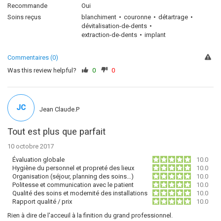
Recommande
Oui
Soins reçus
blanchiment
couronne
détartrage
dévitalisation-de-dents
extraction-de-dents
implant
Commentaires (0)
Was this review helpful?
0
0
JC
Jean Claude.P
Tout est plus que parfait
10 octobre 2017
Évaluation globale
10.0
Hygiène du personnel et propreté des lieux
10.0
Organisation (séjour, planning des soins…)
10.0
Politesse et communication avec le patient
10.0
Qualité des soins et modernité des installations
10.0
Rapport qualité / prix
10.0
Rien à dire de l'acceuil à la finition du grand professionnel.