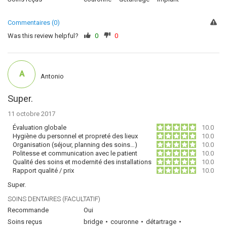
Commentaires (0)
Was this review helpful?
0
0
A
Antonio
Super.
11 octobre 2017
Évaluation globale
10.0
Hygiène du personnel et propreté des lieux
10.0
Organisation (séjour, planning des soins…)
10.0
Politesse et communication avec le patient
10.0
Qualité des soins et modernité des installations
10.0
Rapport qualité / prix
10.0
Super.
SOINS DENTAIRES (FACULTATIF)
Recommande
Oui
Soins reçus
bridge
couronne
détartrage