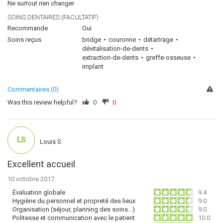
Ne surtout rien changer
SOINS DENTAIRES (FACULTATIF)
Recommande
Oui
Soins reçus
bridge
couronne
détartrage
dévitalisation-de-dents
extraction-de-dents
greffe-osseuse
implant
Commentaires (0)
Was this review helpful?
0
0
LS
Louis S.
Excellent accueil
10 octobre 2017
Évaluation globale
9.4
Hygiène du personnel et propreté des lieux
9.0
Organisation (séjour, planning des soins…)
9.0
Politesse et communication avec le patient
10.0