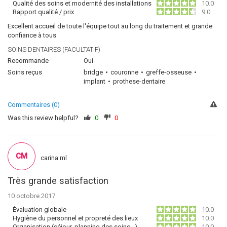
Qualité des soins et modernité des installations
10.0
Rapport qualité / prix
9.0
Excellent accueil de toute l'équipe tout au long du traitement et grande
confiance à tous
SOINS DENTAIRES (FACULTATIF)
Recommande
Oui
Soins reçus
bridge
couronne
greffe-osseuse
implant
prothese-dentaire
Commentaires (0)
Was this review helpful?
0
0
CM
carina ml
Très grande satisfaction
10 octobre 2017
Évaluation globale
10.0
Hygiène du personnel et propreté des lieux
10.0
Organisation (séjour, planning des soins…)
10.0