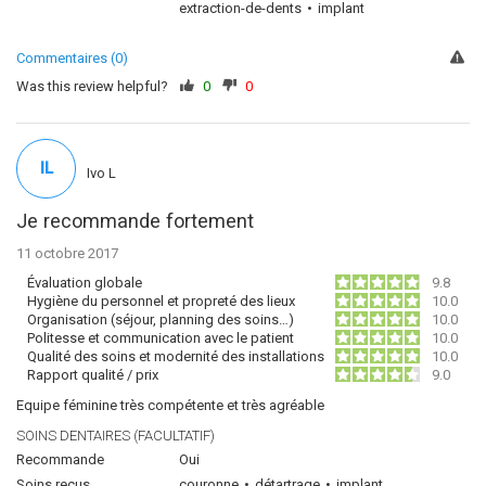
extraction-de-dents
implant
Commentaires (0)
Was this review helpful?
0
0
IL
Ivo L
Je recommande fortement
11 octobre 2017
Évaluation globale
9.8
Hygiène du personnel et propreté des lieux
10.0
Organisation (séjour, planning des soins…)
10.0
Politesse et communication avec le patient
10.0
Qualité des soins et modernité des installations
10.0
Rapport qualité / prix
9.0
Equipe féminine très compétente et très agréable
SOINS DENTAIRES (FACULTATIF)
Recommande
Oui
Soins reçus
couronne
détartrage
implant