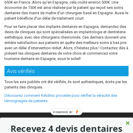
650€ en France. Alors qu’en Espagne, cela coûte environ 500€. Une
économie de 150€ est ainsi réalisée par le patient qui reçoit ses soins
dentaires des mains de maître d’un chirurgien basé en Espagne. Aussi le
patient bénéficie d’un délai de traitement court.
Pour se faire placer des implants dentaires en Espagne, demandez des
devis de cliniques qui sont spécialisées en implantologie et dentisterie
esthétique, avec des chirurgiens chevronnés. Ces derniers donnent une
entière satisfaction aux patients en quête des meilleurs soins à bas prix
avec un délai d'intervention réduit. Alors, n’hésitez plus ! Contactez dès à
présent les cliniques dentaires de votre choix et commencez votre
tourisme dentaire en Espagne, sous le soleil!
Avis vérifiés
Tous les avis publiés ont été vérifiés, ils sont authentiques, écrits par les
patients des cliniques.
Découvrez comment Kelclinic procède pour vérifier la véracité des
témoignages de patients
.
POWERED
BY
© 2026 Où refaire ses dents moins cher sans sacrifier la qualité ?
Recevez 4 devis dentaires