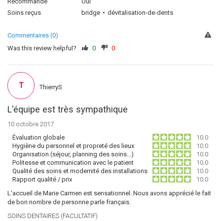
Recommande
Oui
Soins reçus
bridge
dévitalisation-de-dents
Commentaires (0)
Was this review helpful?
0
0
T
ThierryS
L'équipe est très sympathique
10 octobre 2017
Évaluation globale
10.0
Hygiène du personnel et propreté des lieux
10.0
Organisation (séjour, planning des soins…)
10.0
Politesse et communication avec le patient
10.0
Qualité des soins et modernité des installations
10.0
Rapport qualité / prix
10.0
L'accueil de Marie Carmen est sensationnel. Nous avons apprécié le fait
de bon nombre de personne parle français.
SOINS DENTAIRES (FACULTATIF)