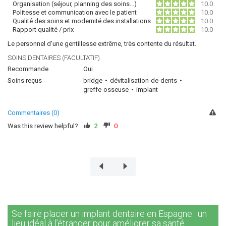
Organisation (séjour, planning des soins…)
10.0
Politesse et communication avec le patient
10.0
Qualité des soins et modernité des installations
10.0
Rapport qualité / prix
10.0
Le personnel d'une gentillesse extrême, très contente du résultat.
SOINS DENTAIRES (FACULTATIF)
Recommande
Oui
Soins reçus
bridge
dévitalisation-de-dents
greffe-osseuse
implant
Commentaires (0)
Was this review helpful?
2
0
Se faire placer un implant dentaire en Espagne : un
lieu idéal à l’étranger pour améliorer sa santé