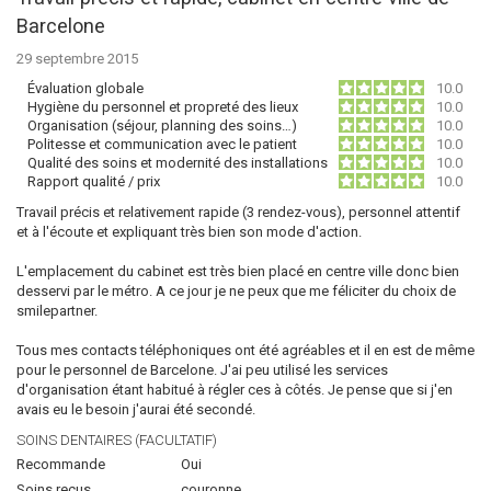
Barcelone
29 septembre 2015
Évaluation globale
10.0
Hygiène du personnel et propreté des lieux
10.0
Organisation (séjour, planning des soins…)
10.0
Politesse et communication avec le patient
10.0
Qualité des soins et modernité des installations
10.0
Rapport qualité / prix
10.0
Travail précis et relativement rapide (3 rendez-vous), personnel attentif
et à l'écoute et expliquant très bien son mode d'action.
L'emplacement du cabinet est très bien placé en centre ville donc bien
desservi par le métro. A ce jour je ne peux que me féliciter du choix de
smilepartner.
Tous mes contacts téléphoniques ont été agréables et il en est de même
pour le personnel de Barcelone. J'ai peu utilisé les services
d'organisation étant habitué à régler ces à côtés. Je pense que si j'en
avais eu le besoin j'aurai été secondé.
SOINS DENTAIRES (FACULTATIF)
Recommande
Oui
Soins reçus
couronne