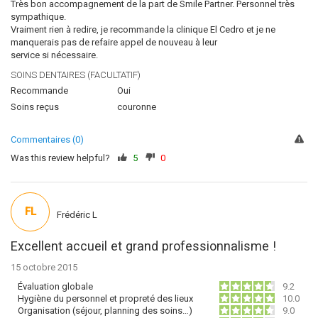
Très bon accompagnement de la part de Smile Partner. Personnel très
sympathique.
Vraiment rien à redire, je recommande la clinique El Cedro et je ne
manquerais pas de refaire appel de nouveau à leur
service si nécessaire.
SOINS DENTAIRES (FACULTATIF)
Recommande
Oui
Soins reçus
couronne
Commentaires (0)
Was this review helpful?
5
0
FL
Frédéric L
Excellent accueil et grand professionnalisme !
15 octobre 2015
Évaluation globale
9.2
Hygiène du personnel et propreté des lieux
10.0
Organisation (séjour, planning des soins…)
9.0