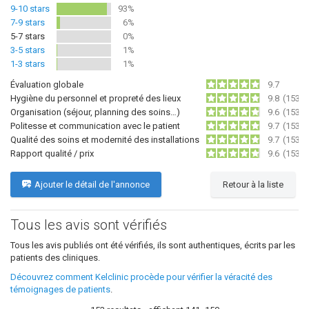
9-10 stars
93%
7-9 stars
6%
5-7 stars
0%
3-5 stars
1%
1-3 stars
1%
Évaluation globale
9.7
Hygiène du personnel et propreté des lieux
9.8
(153)
Organisation (séjour, planning des soins…)
9.6
(153)
Politesse et communication avec le patient
9.7
(153)
Qualité des soins et modernité des installations
9.7
(153)
Rapport qualité / prix
9.6
(153)
Ajouter le détail de l'annonce
Retour à la liste
Tous les avis sont vérifiés
Tous les avis publiés ont été vérifiés, ils sont authentiques, écrits par les
patients des cliniques.
Découvrez comment Kelclinic procède pour vérifier la véracité des
témoignages de patients
.