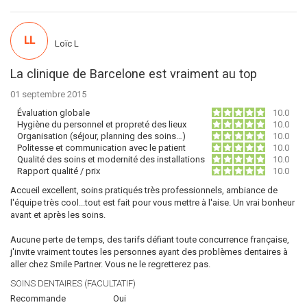
LL
Loïc L
La clinique de Barcelone est vraiment au top
01 septembre 2015
Évaluation globale
10.0
Hygiène du personnel et propreté des lieux
10.0
Organisation (séjour, planning des soins…)
10.0
Politesse et communication avec le patient
10.0
Qualité des soins et modernité des installations
10.0
Rapport qualité / prix
10.0
Accueil excellent, soins pratiqués très professionnels, ambiance de
l'équipe très cool...tout est fait pour vous mettre à l'aise. Un vrai bonheur
avant et après les soins.
Aucune perte de temps, des tarifs défiant toute concurrence française,
j'invite vraiment toutes les personnes ayant des problèmes dentaires à
aller chez Smile Partner. Vous ne le regretterez pas.
SOINS DENTAIRES (FACULTATIF)
Recommande
Oui