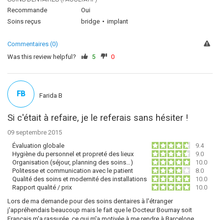
Recommande
Oui
Soins reçus
bridge
implant
Commentaires (0)
Was this review helpful?
5
0
FB
Farida B
Si c'était à refaire, je le referais sans hésiter !
09 septembre 2015
Évaluation globale
9.4
Hygiène du personnel et propreté des lieux
9.0
Organisation (séjour, planning des soins…)
10.0
Politesse et communication avec le patient
8.0
Qualité des soins et modernité des installations
10.0
Rapport qualité / prix
10.0
Lors de ma demande pour des soins dentaires à l'étranger
j'appréhendais beaucoup mais le fait que le Docteur Bournay soit
Français m'a rassurée, ce qui m'a motivée à me rendre à Barcelone.