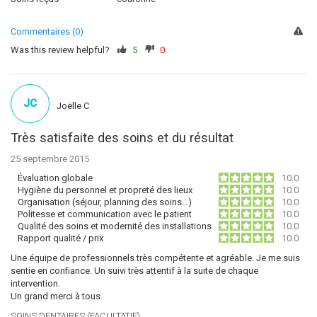
Commentaires (0)
Was this review helpful?
5
0
JC
Joëlle C
Très satisfaite des soins et du résultat
25 septembre 2015
Évaluation globale
10.0
Hygiène du personnel et propreté des lieux
10.0
Organisation (séjour, planning des soins…)
10.0
Politesse et communication avec le patient
10.0
Qualité des soins et modernité des installations
10.0
Rapport qualité / prix
10.0
Une équipe de professionnels très compétente et agréable. Je me suis
sentie en confiance. Un suivi très attentif à la suite de chaque
intervention.
Un grand merci à tous.
SOINS DENTAIRES (FACULTATIF)