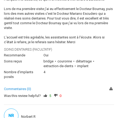
Lors de ma première visite j'ai eu effectivement le Docteur Bournay, puis
lors des mes autres visites c'est le Docteur Mariano Escudero qui a
réalisé mes soins dentaires. Pour tout vous dire, il est excellent et très
gentil tout comme le Docteur Bournay que j'ai vu lors de ma première
visite.
L'accueil est très agréable, les assistantes sont à l'écoute. Alors si
c'était à refaire, je le referais sans hésiter. Merci
SOINS DENTAIRES (FACULTATIF)
Recommande
Oui
Soins reçus
bridge
couronne
détartrage
extraction-de-dents
implant
Nombre d'implants
4
posés
Commentaires (0)
Was this review helpful?
5
0
NR
Norbert R