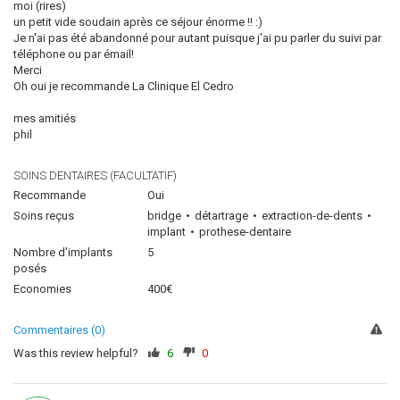
moi (rires)
un petit vide soudain après ce séjour énorme !! :)
Je n'ai pas été abandonné pour autant puisque j'ai pu parler du suivi par
téléphone ou par émail!
Merci
Oh oui je recommande La Clinique El Cedro
mes amitiés
phil
SOINS DENTAIRES (FACULTATIF)
Recommande
Oui
Soins reçus
bridge
détartrage
extraction-de-dents
implant
prothese-dentaire
Nombre d'implants
5
posés
Economies
400€
Commentaires (0)
Was this review helpful?
6
0