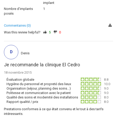
implant
Nombre d'implants
1
posés
Commentaires (0)
Was this review helpful?
5
0
D
Denis
Je recommande la clinique El Cedro
18 novembre 2015
Évaluation globale
8.8
Hygiène du personnel et propreté des lieux
10.0
Organisation (séjour, planning des soins…)
9.0
Politesse et communication avec le patient
9.0
Qualité des soins et modernité des installations
8.0
Rapport qualité / prix
8.0
Prestations conformes à ce qui était convenu et le tout à des tarifs
intéressants.