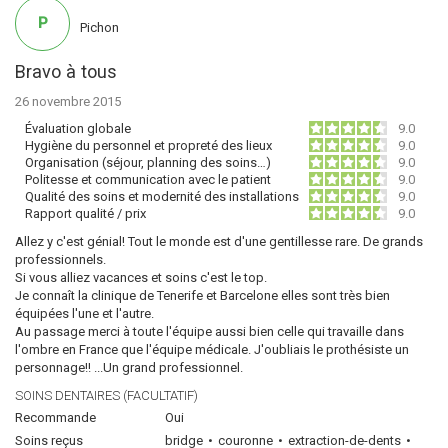
P
Pichon
Bravo à tous
26 novembre 2015
Évaluation globale
9.0
Hygiène du personnel et propreté des lieux
9.0
Organisation (séjour, planning des soins…)
9.0
Politesse et communication avec le patient
9.0
Qualité des soins et modernité des installations
9.0
Rapport qualité / prix
9.0
Allez y c'est génial! Tout le monde est d'une gentillesse rare. De grands
professionnels.
Si vous alliez vacances et soins c'est le top.
Je connaît la clinique de Tenerife et Barcelone elles sont très bien
équipées l'une et l'autre.
Au passage merci à toute l'équipe aussi bien celle qui travaille dans
l'ombre en France que l'équipe médicale. J'oubliais le prothésiste un
personnage!! ...Un grand professionnel.
SOINS DENTAIRES (FACULTATIF)
Recommande
Oui
Soins reçus
bridge
couronne
extraction-de-dents