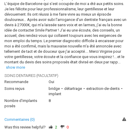
L’équipe de Barcelone qui s’est occupée de moi a été aux petits soins.
Je les félicite pour leur professionnalisme, leur gentillesse et leur
dévouement. Ils ont réussi à me faire vivre au mieux un épisode
douloureux… Après avoir subi l'arrogance d'un dentiste français avec un
devis à 27000€, qui m'a laissée sans voix et en larmes, j'ai eu la bonne
idée de contacter Smile Partner ! J'ai eu une écoute, des conseils, un
accueil, des rendez-vous qui collaient toujours avec les exigences de
mon emploi du temps. Le premier diagnostic difficile à encaisser pour
moi a été confirmé, mais la mauvaise nouvelle m'a été annoncée avec
tellement de tact et de douceur que j'ai accepté.... Merci Virginie pour
votre gentillesse, votre écoute et la confiance que vous inspirez !....et le
montant du devis des soins proposés était divisé en deux par rapp
...
show more
SOINS DENTAIRES (FACULTATIF)
Recommande
Oui
Soins reçus
bridge
détartrage
extraction-de-dents
implant
Nombre d'implants
8
posés
Commentaires (0)
Was this review helpful?
2
0