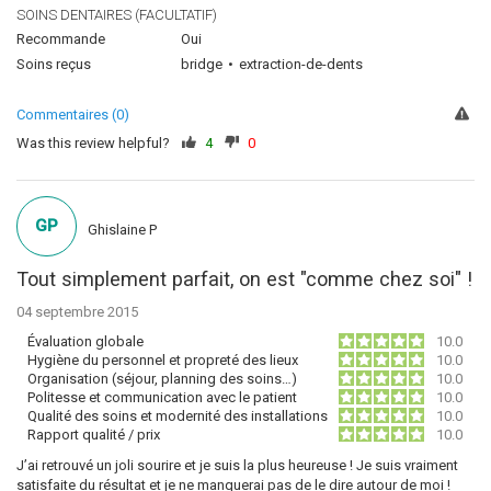
SOINS DENTAIRES (FACULTATIF)
Recommande
Oui
Soins reçus
bridge
extraction-de-dents
Commentaires (0)
Was this review helpful?
4
0
GP
Ghislaine P
Tout simplement parfait, on est "comme chez soi" !
04 septembre 2015
Évaluation globale
10.0
Hygiène du personnel et propreté des lieux
10.0
Organisation (séjour, planning des soins…)
10.0
Politesse et communication avec le patient
10.0
Qualité des soins et modernité des installations
10.0
Rapport qualité / prix
10.0
J’ai retrouvé un joli sourire et je suis la plus heureuse ! Je suis vraiment
satisfaite du résultat et je ne manquerai pas de le dire autour de moi !