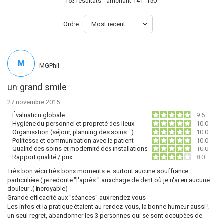
153 resultats - affichant 141 -150
Ordre
M
MGPhil
un grand smile
27 novembre 2015
Évaluation globale
9.6
Hygiène du personnel et propreté des lieux
10.0
Organisation (séjour, planning des soins…)
10.0
Politesse et communication avec le patient
10.0
Qualité des soins et modernité des installations
10.0
Rapport qualité / prix
8.0
Très bon vécu très bons moments et surtout aucune souffrance
particulière ( je redoute "l'après " arrachage de dent où je n'ai eu aucune
douleur .( incroyable)
Grande efficacité aux "séances" aux rendez vous
Les infos et la pratique étaient au rendez-vous, la bonne humeur aussi !
un seul regret, abandonner les 3 personnes qui se sont occupées de