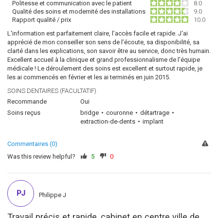
Politesse et communication avec le patient
8.0
Qualité des soins et modernité des installations
9.0
Rapport qualité / prix
10.0
L'information est parfaitement claire, l’accès facile et rapide. J'ai
apprécié de mon conseiller son sens de l’écoute, sa disponibilité, sa
clarté dans les explications, son savoir être au service, donc très humain.
Excellent accueil à la clinique et grand professionnalisme de l'équipe
médicale ! Le déroulement des soins est excellent et surtout rapide, je
les ai commencés en février et les ai terminés en juin 2015.
SOINS DENTAIRES (FACULTATIF)
Recommande
Oui
Soins reçus
bridge
couronne
détartrage
extraction-de-dents
implant
Commentaires (0)
Was this review helpful?
5
0
PJ
Philippe J
Travail précis et rapide, cabinet en centre ville de