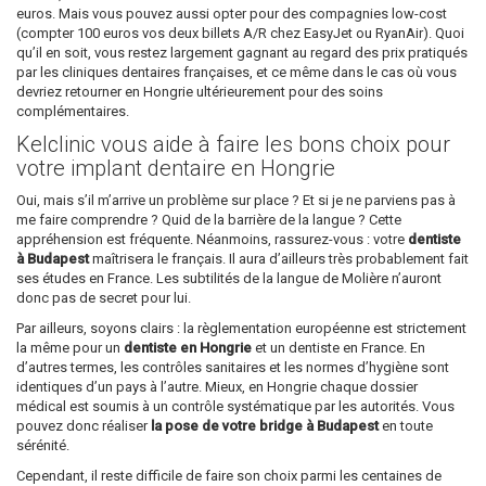
euros. Mais vous pouvez aussi opter pour des compagnies low-cost
(compter 100 euros vos deux billets A/R chez EasyJet ou RyanAir). Quoi
qu’il en soit, vous restez largement gagnant au regard des prix pratiqués
par les cliniques dentaires françaises, et ce même dans le cas où vous
devriez retourner en Hongrie ultérieurement pour des soins
complémentaires.
Kelclinic vous aide à faire les bons choix pour
votre implant dentaire en Hongrie
Oui, mais s’il m’arrive un problème sur place ? Et si je ne parviens pas à
me faire comprendre ? Quid de la barrière de la langue ? Cette
appréhension est fréquente. Néanmoins, rassurez-vous : votre
dentiste
à Budapest
maîtrisera le français. Il aura d’ailleurs très probablement fait
ses études en France. Les subtilités de la langue de Molière n’auront
donc pas de secret pour lui.
Par ailleurs, soyons clairs : la règlementation européenne est strictement
la même pour un
dentiste en Hongrie
et un dentiste en France. En
d’autres termes, les contrôles sanitaires et les normes d’hygiène sont
identiques d’un pays à l’autre. Mieux, en Hongrie chaque dossier
médical est soumis à un contrôle systématique par les autorités. Vous
pouvez donc réaliser
la pose de votre bridge à Budapest
en toute
sérénité.
Cependant, il reste difficile de faire son choix parmi les centaines de