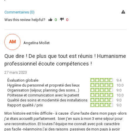
Commentaires (0)
Was this review helpful?
0
0
AM
Angelina Mollet
Que dire ! De plus que tout est réunis ! Humanisme
professionnel écoute compétences !
27 mars 2023
Évaluation globale
9.4
Hygiène du personnel et propreté des lieux
10.0
Organisation (séjour, planning des soins…)
9.0
Politesse et communication avec le patient
10.0
Qualité des soins et modernité des installations
9.0
Rapport qualité / prix
9.0
Mon histoire est très difficile - à cause d’une faute dans mon pays -alors
j’ai étais accueilli parfaitement. bien j’en suis à mon 3 eme séjour pour
une reconstruction. Et toutes l’équipe me connaît avec pok caractère
pas facile -néanmoins j’ai des raisons passives de mon pays à avoir