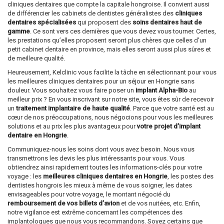
cliniques dentaires que compte la capitale hongroise. Il convient aussi
de différencier les cabinets de dentistes généralistes des
cliniques
dentaires spécialisées
qui proposent des
soins dentaires haut de
gamme
. Ce sont vers ces dernières que vous devez vous tourner. Certes,
les prestations qu’elles proposent seront plus chères que celles d’un
petit cabinet dentaire en province, mais elles seront aussi plus sûres et
de meilleure qualité.
Heureusement, Kelclinic vous facilite la tâche en sélectionnant pour vous
les meilleures cliniques dentaires pour un séjour en Hongrie sans
douleur. Vous souhaitez vous faire poser un
implant Alpha-Bio
au
meilleur prix ? En vous inscrivant sur notre site, vous êtes sûr de recevoir
un
traitement implantaire de haute qualité
. Parce que votre santé est au
cœur de nos préoccupations, nous négocions pour vous les meilleures
solutions et au prix les plus avantageux pour
votre projet d’implant
dentaire en Hongrie
.
Communiquez-nous les soins dont vous avez besoin. Nous vous
transmettrons les devis les plus intéressants pour vous. Vous
obtiendrez ainsi rapidement toutes les informations-clés pour votre
voyage : les
meilleures cliniques dentaires en Hongrie
, les postes des
dentistes hongrois les mieux à même de vous soigner, les dates
envisageables pour votre voyage, le montant négocié du
remboursement de vos billets d’avion
et de vos nuitées, etc. Enfin,
notre vigilance est extrême concernant les compétences des
implantologues que nous vous recommandons. Soyez certains que