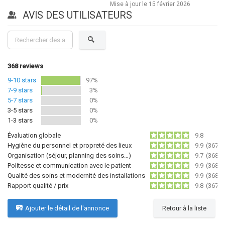
Mise à jour le
15 février 2026
AVIS DES UTILISATEURS
368
reviews
9-10 stars
97%
7-9 stars
3%
5-7 stars
0%
3-5 stars
0%
1-3 stars
0%
Évaluation globale
9.8
Hygiène du personnel et propreté des lieux
9.9
(367)
Organisation (séjour, planning des soins…)
9.7
(368)
Politesse et communication avec le patient
9.9
(368)
Qualité des soins et modernité des installations
9.9
(368)
Rapport qualité / prix
9.8
(367)
Ajouter le détail de l'annonce
Retour à la liste