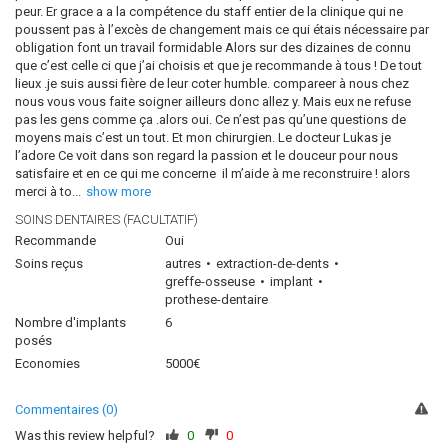
peur. Er grace a a la compétence du staff entier de la clinique qui ne
poussent pas à l’excès de changement mais ce qui étais nécessaire par
obligation font un travail formidable Alors sur des dizaines de connu
que c’est celle ci que j’ai choisis et que je recommande à tous ! De tout
lieux .je suis aussi fière de leur coter humble. compareer à nous chez
nous vous vous faite soigner ailleurs donc allez y. Mais eux ne refuse
pas les gens comme ça .alors oui. Ce n’est pas qu’une questions de
moyens mais c’est un tout. Et mon chirurgien. Le docteur Lukas je
l’adore Ce voit dans son regard la passion et le douceur pour nous
satisfaire et en ce qui me concerne il m’aide à me reconstruire ! alors
merci à to
...
show more
SOINS DENTAIRES (FACULTATIF)
Recommande
Oui
Soins reçus
autres
extraction-de-dents
greffe-osseuse
implant
prothese-dentaire
Nombre d'implants
6
posés
Economies
5000€
Commentaires (0)
Was this review helpful?
0
0