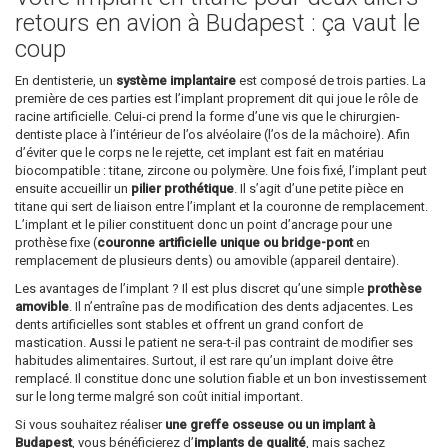
retours en avion à Budapest : ça vaut le
coup
En dentisterie, un
système implantaire
est composé de trois parties. La
première de ces parties est l’implant proprement dit qui joue le rôle de
racine artificielle. Celui-ci prend la forme d’une vis que le chirurgien-
dentiste place à l’intérieur de l’os alvéolaire (l’os de la mâchoire). Afin
d’éviter que le corps ne le rejette, cet implant est fait en matériau
biocompatible : titane, zircone ou polymère. Une fois fixé, l’implant peut
ensuite accueillir un
pilier prothétique
. Il s’agit d’une petite pièce en
titane qui sert de liaison entre l’implant et la couronne de remplacement.
L’implant et le pilier constituent donc un point d’ancrage pour une
prothèse fixe (
couronne artificielle unique ou bridge-pont
en
remplacement de plusieurs dents) ou amovible (appareil dentaire).
Les avantages de l’implant ? Il est plus discret qu’une simple
prothèse
amovible
. Il n’entraîne pas de modification des dents adjacentes. Les
dents artificielles sont stables et offrent un grand confort de
mastication. Aussi le patient ne sera-t-il pas contraint de modifier ses
habitudes alimentaires. Surtout, il est rare qu’un implant doive être
remplacé. Il constitue donc une solution fiable et un bon investissement
sur le long terme malgré son coût initial important.
Si vous souhaitez réaliser
une greffe osseuse ou un implant à
Budapest
, vous bénéficierez d’
implants de qualité
, mais sachez