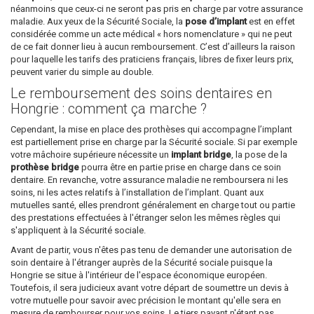
néanmoins que ceux-ci ne seront pas pris en charge par votre assurance
maladie. Aux yeux de la Sécurité Sociale, la
pose d’implant
est en effet
considérée comme un acte médical « hors nomenclature » qui ne peut
de ce fait donner lieu à aucun remboursement. C’est d’ailleurs la raison
pour laquelle les tarifs des praticiens français, libres de fixer leurs prix,
peuvent varier du simple au double.
Le remboursement des soins dentaires en
Hongrie : comment ça marche ?
Cependant, la mise en place des prothèses qui accompagne l’implant
est partiellement prise en charge par la Sécurité sociale. Si par exemple
votre mâchoire supérieure nécessite un
implant bridge
, la pose de la
prothèse bridge
pourra être en partie prise en charge dans ce soin
dentaire. En revanche, votre assurance maladie ne remboursera ni les
soins, ni les actes relatifs à l’installation de l’implant. Quant aux
mutuelles santé, elles prendront généralement en charge tout ou partie
des prestations effectuées à l'étranger selon les mêmes règles qui
s'appliquent à la Sécurité sociale.
Avant de partir, vous n'êtes pas tenu de demander une autorisation de
soin dentaire à l'étranger auprès de la Sécurité sociale puisque la
Hongrie se situe à l'intérieur de l'espace économique européen.
Toutefois, il sera judicieux avant votre départ de soumettre un devis à
votre mutuelle pour savoir avec précision le montant qu'elle sera en
mesure de rembourser pour vos soins. Le tiers payant n'étant pas