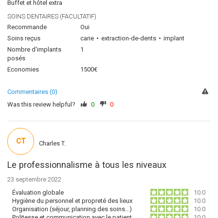
Buffet et hôtel extra
SOINS DENTAIRES (FACULTATIF)
Recommande
Oui
Soins reçus
carie
extraction-de-dents
implant
Nombre d'implants
1
posés
Economies
1500€
Commentaires (0)
Was this review helpful?
0
0
CT
Charles T.
Le professionnalisme à tous les niveaux
23 septembre 2022
Évaluation globale
10.0
Hygiène du personnel et propreté des lieux
10.0
Organisation (séjour, planning des soins…)
10.0
Politesse et communication avec le patient
10.0