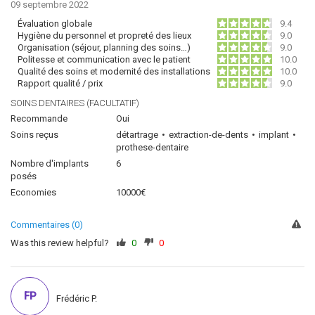
09 septembre 2022
Évaluation globale
9.4
Hygiène du personnel et propreté des lieux
9.0
Organisation (séjour, planning des soins…)
9.0
Politesse et communication avec le patient
10.0
Qualité des soins et modernité des installations
10.0
Rapport qualité / prix
9.0
SOINS DENTAIRES (FACULTATIF)
Recommande
Oui
Soins reçus
détartrage
extraction-de-dents
implant
prothese-dentaire
Nombre d'implants
6
posés
Economies
10000€
Commentaires (0)
Was this review helpful?
0
0
FP
Frédéric P.