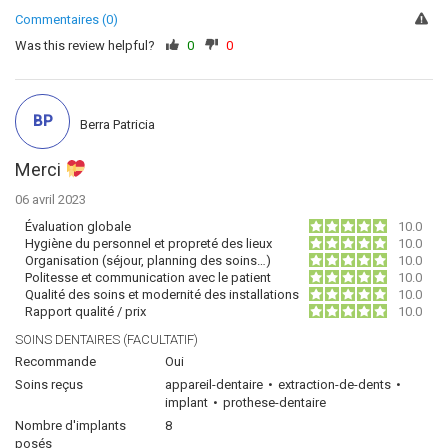
Commentaires (0)
Was this review helpful?
0
0
BP
Berra Patricia
Merci
06 avril 2023
Évaluation globale
10.0
Hygiène du personnel et propreté des lieux
10.0
Organisation (séjour, planning des soins…)
10.0
Politesse et communication avec le patient
10.0
Qualité des soins et modernité des installations
10.0
Rapport qualité / prix
10.0
SOINS DENTAIRES (FACULTATIF)
Recommande
Oui
Soins reçus
appareil-dentaire
extraction-de-dents
implant
prothese-dentaire
Nombre d'implants
8
posés