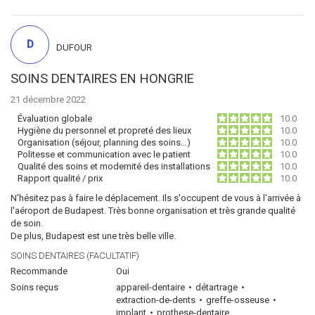
D
DUFOUR
SOINS DENTAIRES EN HONGRIE
21 décembre 2022
Évaluation globale
10.0
Hygiène du personnel et propreté des lieux
10.0
Organisation (séjour, planning des soins…)
10.0
Politesse et communication avec le patient
10.0
Qualité des soins et modernité des installations
10.0
Rapport qualité / prix
10.0
N'hésitez pas à faire le déplacement. Ils s'occupent de vous à l'arrivée à
l'aéroport de Budapest. Très bonne organisation et très grande qualité
de soin.
De plus, Budapest est une très belle ville.
SOINS DENTAIRES (FACULTATIF)
Recommande
Oui
Soins reçus
appareil-dentaire
détartrage
extraction-de-dents
greffe-osseuse
implant
prothese-dentaire