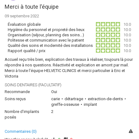
Merci à toute l'équipe
09 septembre 2022
Évaluation globale
10.0
Hygiène du personnel et propreté des lieux
10.0
Organisation (séjour, planning des soins…)
10.0
Politesse et communication avec le patient
10.0
Qualité des soins et modernité des installations
10.0
Rapport qualité / prix
10.0
Accueil reçu très bien, explication des travaux à réaliser, toujours là pour
répondre à nos questions. Réactivité et explication en amont par mail.
Merci à toute l'équipe HELVETIC CLINICS et merci particulier à Eric et
Victoria
SOINS DENTAIRES (FACULTATIF)
Recommande
Oui
Soins reçus
carie
détartrage
extraction-de-dents
greffe-osseuse
implant
Nombre d'implants
2
posés
Commentaires (0)