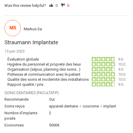
Was this review helpful?
0
0
MS
Markus Sa
Straumann Implantate
15 juin 2023
Évaluation globale
9.6
Hygiène du personnel et propreté des lieux
10.0
Organisation (séjour, planning des soins…)
9.0
Politesse et communication avec le patient
10.0
Qualité des soins et modernité des installations
10.0
Rapport qualité / prix
9.0
SOINS DENTAIRES (FACULTATIF)
Recommande
Oui
Soins reçus
appareil-dentaire
couronne
implant
Nombre d'implants
2
posés
Economies
5000€