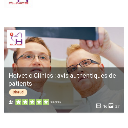
Helvetic Clinics : avis authentiques de
patients
Chaud
9.8
(
368
)
16
27