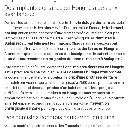
Des implants dentaires en Hongrie à des prix
avantageux
De tous les domaines de la dentisterie,
l’implantologie dentaire
est celui
qui affiche les tarifs les plus élevés. D’autant qu’en France, le
traitement
par implant
en remplacement d’une dent tombée ou malade n’est pas
remboursé par l’assurance maladie. C’est pourquoi les
dentistes à
Budapest
attirent tellement les Français. Chaque année, ceux-ci sont
plusieurs milliers à faire réaliser leurs
implants dentaires en Hongrie
.
Comment expliquer cette explosion des inscriptions de patients français
pour des
interventions chirurgicales de pose d’implants à Budapest ?
Évidemment, le coût ultra-compétitif des
implants dentaires en Hongrie
est la première raison pour laquelle les
dentistes budapestois
ont tant
la cote en France. Malgré la douleur, le
prix d’une prothèse dentaire
complète en France, qui peut monter jusqu’à 2500 euros par mâchoire, a
en effet de quoi décourager plus d’un habitant de l’Hexagone, qui
préférera faire poser ses
implants en Hongrie
. Dans ce pays où le
niveau de vie est bien moins élevé qu’en Europe de l’Ouest, vous pouvez
en effet espérer économiser jusqu’à 70% sur votre
intervention
chirurgicale dentaire
par rapport aux tarifs pratiqués en France.
Des dentistes hongrois hautement qualifiés
Mais la santé du porte-monnaie des Français n’est pas l’unique raison