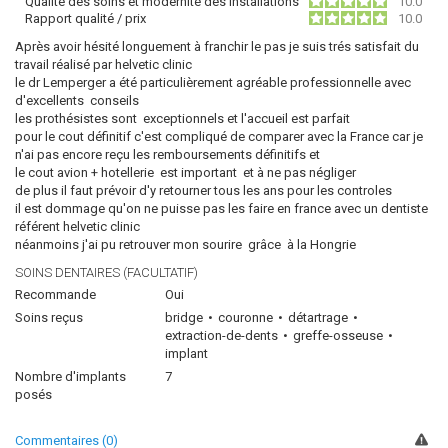
Qualité des soins et modernité des installations
10.0
Rapport qualité / prix
10.0
Après avoir hésité longuement à franchir le pas je suis trés satisfait du
travail réalisé par helvetic clinic
le dr Lemperger a été particulièrement agréable professionnelle avec
d'excellents conseils
les prothésistes sont exceptionnels et l'accueil est parfait
pour le cout définitif c'est compliqué de comparer avec la France car je
n'ai pas encore reçu les remboursements définitifs et
le cout avion + hotellerie est important et à ne pas négliger
de plus il faut prévoir d'y retourner tous les ans pour les controles
il est dommage qu'on ne puisse pas les faire en france avec un dentiste
référent helvetic clinic
néanmoins j'ai pu retrouver mon sourire grâce à la Hongrie
SOINS DENTAIRES (FACULTATIF)
Recommande
Oui
Soins reçus
bridge
couronne
détartrage
extraction-de-dents
greffe-osseuse
implant
Nombre d'implants
7
posés
Commentaires (0)