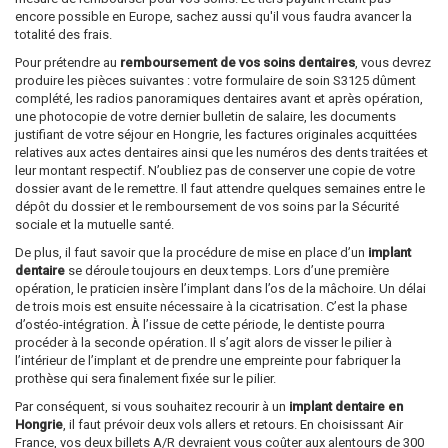
encore possible en Europe, sachez aussi qu'il vous faudra avancer la
totalité des frais.
Pour prétendre au
remboursement de vos soins dentaires
, vous devrez
produire les pièces suivantes : votre formulaire de soin S3125 dûment
complété, les radios panoramiques dentaires avant et après opération,
une photocopie de votre dernier bulletin de salaire, les documents
justifiant de votre séjour en Hongrie, les factures originales acquittées
relatives aux actes dentaires ainsi que les numéros des dents traitées et
leur montant respectif. N’oubliez pas de conserver une copie de votre
dossier avant de le remettre. Il faut attendre quelques semaines entre le
dépôt du dossier et le remboursement de vos soins par la Sécurité
sociale et la mutuelle santé.
De plus, il faut savoir que la procédure de mise en place d’un
implant
dentaire
se déroule toujours en deux temps. Lors d’une première
opération, le praticien insère l’implant dans l’os de la mâchoire. Un délai
de trois mois est ensuite nécessaire à la cicatrisation. C’est la phase
d’ostéo-intégration. À l’issue de cette période, le dentiste pourra
procéder à la seconde opération. Il s’agit alors de visser le pilier à
l’intérieur de l’implant et de prendre une empreinte pour fabriquer la
prothèse qui sera finalement fixée sur le pilier.
Par conséquent, si vous souhaitez recourir à un
implant dentaire en
Hongrie
, il faut prévoir deux vols allers et retours. En choisissant Air
France, vos deux billets A/R devraient vous coûter aux alentours de 300