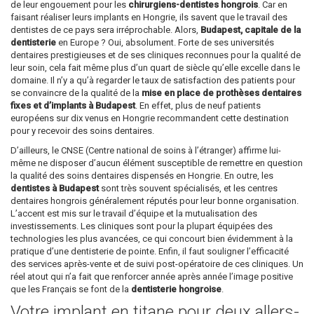
de leur engouement pour les
chirurgiens-dentistes hongrois
. Car en
faisant réaliser leurs implants en Hongrie, ils savent que le travail des
dentistes de ce pays sera irréprochable. Alors,
Budapest, capitale de la
dentisterie
en Europe ? Oui, absolument. Forte de ses universités
dentaires prestigieuses et de ses cliniques reconnues pour la qualité de
leur soin, cela fait même plus d’un quart de siècle qu’elle excelle dans le
domaine. Il n’y a qu’à regarder le taux de satisfaction des patients pour
se convaincre de la qualité de la
mise en place de prothèses dentaires
fixes et d’implants à Budapest
. En effet, plus de neuf patients
européens sur dix venus en Hongrie recommandent cette destination
pour y recevoir des soins dentaires.
D’ailleurs, le CNSE (Centre national de soins à l’étranger) affirme lui-
même ne disposer d’aucun élément susceptible de remettre en question
la qualité des soins dentaires dispensés en Hongrie. En outre, les
dentistes à Budapest
sont très souvent spécialisés, et les centres
dentaires hongrois généralement réputés pour leur bonne organisation.
L’accent est mis sur le travail d’équipe et la mutualisation des
investissements. Les cliniques sont pour la plupart équipées des
technologies les plus avancées, ce qui concourt bien évidemment à la
pratique d’une dentisterie de pointe. Enfin, il faut souligner l’efficacité
des services après-vente et de suivi post-opératoire de ces cliniques. Un
réel atout qui n’a fait que renforcer année après année l’image positive
que les Français se font de la
dentisterie hongroise
.
Votre implant en titane pour deux allers-