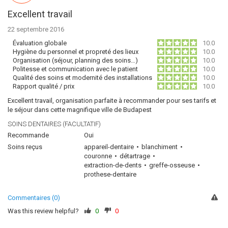
Excellent travail
22 septembre 2016
Évaluation globale
10.0
Hygiène du personnel et propreté des lieux
10.0
Organisation (séjour, planning des soins…)
10.0
Politesse et communication avec le patient
10.0
Qualité des soins et modernité des installations
10.0
Rapport qualité / prix
10.0
Excellent travail, organisation parfaite à recommander pour ses tarifs et
le séjour dans cette magnifique ville de Budapest
SOINS DENTAIRES (FACULTATIF)
Recommande
Oui
Soins reçus
appareil-dentaire
blanchiment
couronne
détartrage
extraction-de-dents
greffe-osseuse
prothese-dentaire
Commentaires (0)
Was this review helpful?
0
0