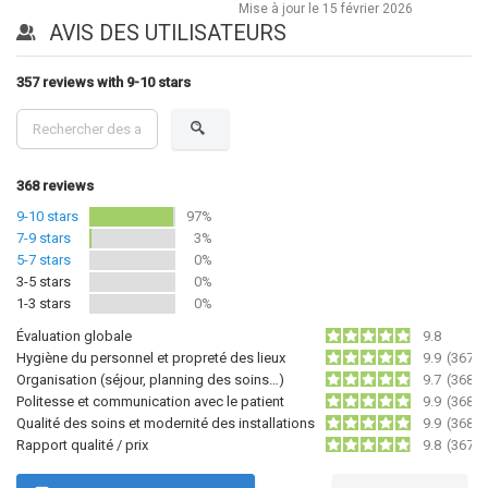
Mise à jour le
15 février 2026
AVIS DES UTILISATEURS
357 reviews with 9-10 stars
368
reviews
9-10 stars
97%
7-9 stars
3%
5-7 stars
0%
3-5 stars
0%
1-3 stars
0%
Évaluation globale
9.8
Hygiène du personnel et propreté des lieux
9.9
(367)
Organisation (séjour, planning des soins…)
9.7
(368)
Politesse et communication avec le patient
9.9
(368)
Qualité des soins et modernité des installations
9.9
(368)
Rapport qualité / prix
9.8
(367)