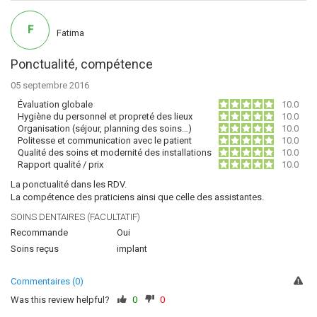
F
Fatima
Ponctualité, compétence
05 septembre 2016
Évaluation globale
10.0
Hygiène du personnel et propreté des lieux
10.0
Organisation (séjour, planning des soins…)
10.0
Politesse et communication avec le patient
10.0
Qualité des soins et modernité des installations
10.0
Rapport qualité / prix
10.0
La ponctualité dans les RDV.
La compétence des praticiens ainsi que celle des assistantes.
SOINS DENTAIRES (FACULTATIF)
Recommande
Oui
Soins reçus
implant
Commentaires (0)
Was this review helpful?
0
0