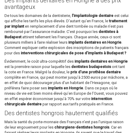
Des implants dentaires en Hongrie à des prix
avantageux
De tous les domaines de la dentisterie,
l’implantologie dentaire
est celui
qui affiche les tarifs les plus élevés. D’autant qu’en France, le
traitement
par implant
en remplacement d’une dent tombée ou malade n’est pas
remboursé par l’assurance maladie. C’est pourquoi les
dentistes à
Budapest
attirent tellement les Français. Chaque année, ceux-ci sont
plusieurs milliers à faire réaliser leurs
implants dentaires en Hongrie
.
Comment expliquer cette explosion des inscriptions de patients français
pour des
interventions chirurgicales de pose d’implants à Budapest ?
Évidemment, le coût ultra-compétitif des
implants dentaires en Hongrie
est la première raison pour laquelle les
dentistes budapestois
ont tant
la cote en France. Malgré la douleur, le
prix d’une prothèse dentaire
complète en France, qui peut monter jusqu’à 2500 euros par mâchoire, a
en effet de quoi décourager plus d’un habitant de l’Hexagone, qui
préférera faire poser ses
implants en Hongrie
. Dans ce pays où le
niveau de vie est bien moins élevé qu’en Europe de l’Ouest, vous pouvez
en effet espérer économiser jusqu’à 70% sur votre
intervention
chirurgicale dentaire
par rapport aux tarifs pratiqués en France.
Des dentistes hongrois hautement qualifiés
Mais la santé du porte-monnaie des Français n’est pas l’unique raison
de leur engouement pour les
chirurgiens-dentistes hongrois
. Car en
faisant réaliser leurs implants en Hongrie, ils savent que le travail des