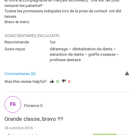
et notre accompagnante en français ADORABLE. Tout est fait pour
rassurer les patients!!!
Toutes les promesses indiquées lors de la prise de contact ont été
tenues.
Bravo et merci
SOINS DENTAIRES (FACULTATIF)
Recommande
Oui
Soins reçus
détartrage
dévitalisation-de-dents
extraction-de-dents
greffe-osseuse
prothese-dentaire
Commentaires (0)
Was this review helpful?
0
0
FG
Florence G
Grande classe, bravo !!!!
06 octobre 2016