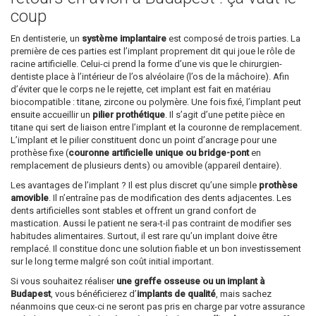
coup
En dentisterie, un
système implantaire
est composé de trois parties. La
première de ces parties est l’implant proprement dit qui joue le rôle de
racine artificielle. Celui-ci prend la forme d’une vis que le chirurgien-
dentiste place à l’intérieur de l’os alvéolaire (l’os de la mâchoire). Afin
d’éviter que le corps ne le rejette, cet implant est fait en matériau
biocompatible : titane, zircone ou polymère. Une fois fixé, l’implant peut
ensuite accueillir un
pilier prothétique
. Il s’agit d’une petite pièce en
titane qui sert de liaison entre l’implant et la couronne de remplacement.
L’implant et le pilier constituent donc un point d’ancrage pour une
prothèse fixe (
couronne artificielle unique ou bridge-pont
en
remplacement de plusieurs dents) ou amovible (appareil dentaire).
Les avantages de l’implant ? Il est plus discret qu’une simple
prothèse
amovible
. Il n’entraîne pas de modification des dents adjacentes. Les
dents artificielles sont stables et offrent un grand confort de
mastication. Aussi le patient ne sera-t-il pas contraint de modifier ses
habitudes alimentaires. Surtout, il est rare qu’un implant doive être
remplacé. Il constitue donc une solution fiable et un bon investissement
sur le long terme malgré son coût initial important.
Si vous souhaitez réaliser
une greffe osseuse ou un implant à
Budapest
, vous bénéficierez d’
implants de qualité
, mais sachez
néanmoins que ceux-ci ne seront pas pris en charge par votre assurance