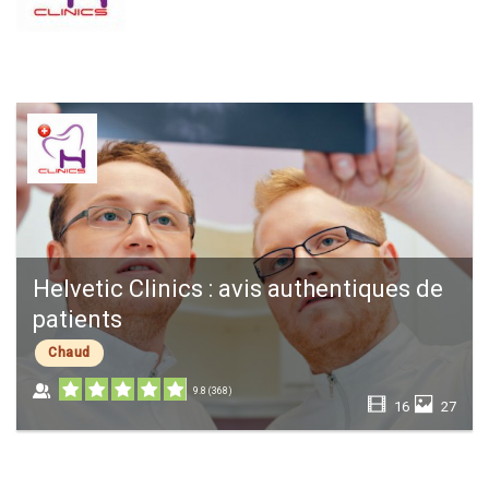
Helvetic Clinics : avis authentiques de
patients
Chaud
9.8
(
368
)
16
27