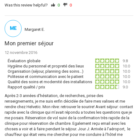
Was this review helpful?
0
0
ME
Margaret E.
Mon premier séjour
12 novembre 2016
Évaluation globale
9.8
Hygiène du personnel et propreté des lieux
10.0
Organisation (séjour, planning des soins…)
10.0
Politesse et communication avec le patient
10.0
Qualité des soins et modernité des installations
10.0
Rapport qualité / prix
9.0
Après 2-3 années d'hésitation, de recherches, prise des
renseignements, je me suis enfin décidée de faire mes valises et me
rendre chez Helvetic. Mon rêve: retrouver le sourire! Avant séjour: contact
rapide avec la clinique qui m'avait répondu a toutes les questions que je
me posais. Réservation de vol suivi de la confirmation très rapide de la
clinique pour réservation de chambre. Egalement reçu email avec les
choses a voir et à faire pendant le séjour. Jour J: Arrivée à l’aéroport, le
chauffeur qui était venu me chercher pour me conduire à l'hôtel me