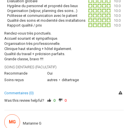
Évaluation globale
10.0
Hygiène du personnel et propreté des lieux
10.0
Organisation (séjour, planning des soins…)
10.0
Politesse et communication avec le patient
10.0
Qualité des soins et modernité des installations
10.0
Rapport qualité / prix
10.0
Rendez-vous très ponctuels.
Accueil souriant et sympathique.
Organisation très professionnelle.
Clinique haut standing + hôtel également.
Qualité du travail + précision parfaits.
Grande classe, bravo !!!!
SOINS DENTAIRES (FACULTATIF)
Recommande
Oui
Soins reçus
autres
détartrage
Commentaires (0)
Was this review helpful?
0
0
MG
Marianne G