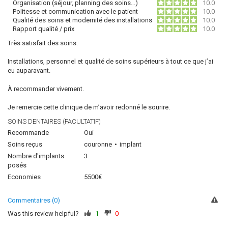
Organisation (séjour, planning des soins…)
10.0
Politesse et communication avec le patient
10.0
Qualité des soins et modernité des installations
10.0
Rapport qualité / prix
10.0
Très satisfait des soins.
Installations, personnel et qualité de soins supérieurs à tout ce que j’ai
eu auparavant.
À recommander vivement.
Je remercie cette clinique de m’avoir redonné le sourire.
SOINS DENTAIRES (FACULTATIF)
Recommande
Oui
Soins reçus
couronne
implant
Nombre d'implants
3
posés
Economies
5500€
Commentaires (0)
Was this review helpful?
1
0