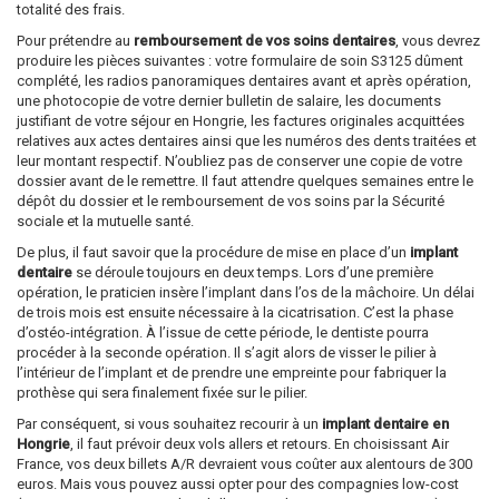
totalité des frais.
Pour prétendre au
remboursement de vos soins dentaires
, vous devrez
produire les pièces suivantes : votre formulaire de soin S3125 dûment
complété, les radios panoramiques dentaires avant et après opération,
une photocopie de votre dernier bulletin de salaire, les documents
justifiant de votre séjour en Hongrie, les factures originales acquittées
relatives aux actes dentaires ainsi que les numéros des dents traitées et
leur montant respectif. N’oubliez pas de conserver une copie de votre
dossier avant de le remettre. Il faut attendre quelques semaines entre le
dépôt du dossier et le remboursement de vos soins par la Sécurité
sociale et la mutuelle santé.
De plus, il faut savoir que la procédure de mise en place d’un
implant
dentaire
se déroule toujours en deux temps. Lors d’une première
opération, le praticien insère l’implant dans l’os de la mâchoire. Un délai
de trois mois est ensuite nécessaire à la cicatrisation. C’est la phase
d’ostéo-intégration. À l’issue de cette période, le dentiste pourra
procéder à la seconde opération. Il s’agit alors de visser le pilier à
l’intérieur de l’implant et de prendre une empreinte pour fabriquer la
prothèse qui sera finalement fixée sur le pilier.
Par conséquent, si vous souhaitez recourir à un
implant dentaire en
Hongrie
, il faut prévoir deux vols allers et retours. En choisissant Air
France, vos deux billets A/R devraient vous coûter aux alentours de 300
euros. Mais vous pouvez aussi opter pour des compagnies low-cost