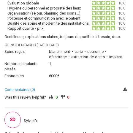
Évaluation globale
10.0
Hygiène du personnel et propreté des lieux
10.0
Organisation (séjour, planning des soins…)
10.0
Politesse et communication avec le patient
10.0
Qualité des soins et modernité des installations
10.0
Rapport qualité / prix
10.0
Gentillesse, explications claires, toujours disponible si besoin, doux
SOINS DENTAIRES (FACULTATIF)
Soins reçus
blanchiment
carie
couronne
détartrage
extraction-de-dents
implant
Nombre d'implants
1
posés
Economies
6000€
Commentaires (0)
Was this review helpful?
0
0
SD
Sylvie D