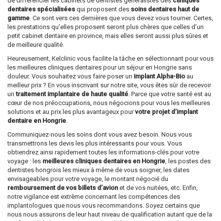
de différencier les cabinets de dentistes généralistes des
cliniques
dentaires spécialisées
qui proposent des
soins dentaires haut de
gamme
. Ce sont vers ces dernières que vous devez vous tourner. Certes,
les prestations qu’elles proposent seront plus chères que celles d’un
petit cabinet dentaire en province, mais elles seront aussi plus sûres et
de meilleure qualité.
Heureusement, Kelclinic vous facilite la tâche en sélectionnant pour vous
les meilleures cliniques dentaires pour un séjour en Hongrie sans
douleur. Vous souhaitez vous faire poser un
implant Alpha-Bio
au
meilleur prix ? En vous inscrivant sur notre site, vous êtes sûr de recevoir
un
traitement implantaire de haute qualité
. Parce que votre santé est au
cœur de nos préoccupations, nous négocions pour vous les meilleures
solutions et au prix les plus avantageux pour
votre projet d’implant
dentaire en Hongrie
.
Communiquez-nous les soins dont vous avez besoin. Nous vous
transmettrons les devis les plus intéressants pour vous. Vous
obtiendrez ainsi rapidement toutes les informations-clés pour votre
voyage : les
meilleures cliniques dentaires en Hongrie
, les postes des
dentistes hongrois les mieux à même de vous soigner, les dates
envisageables pour votre voyage, le montant négocié du
remboursement de vos billets d’avion
et de vos nuitées, etc. Enfin,
notre vigilance est extrême concernant les compétences des
implantologues que nous vous recommandons. Soyez certains que
nous nous assurons de leur haut niveau de qualification autant que de la