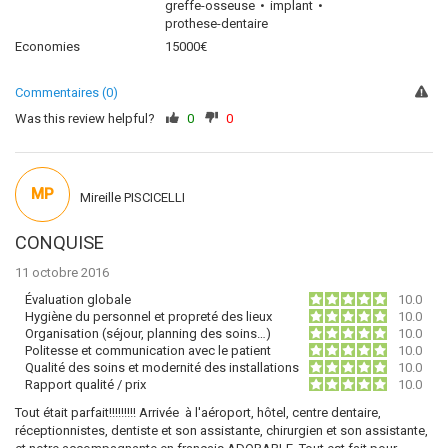
greffe-osseuse
implant
prothese-dentaire
Economies
15000€
Commentaires (0)
Was this review helpful?
0
0
MP
Mireille PISCICELLI
CONQUISE
11 octobre 2016
Évaluation globale
10.0
Hygiène du personnel et propreté des lieux
10.0
Organisation (séjour, planning des soins…)
10.0
Politesse et communication avec le patient
10.0
Qualité des soins et modernité des installations
10.0
Rapport qualité / prix
10.0
Tout était parfait!!!!!!!!! Arrivée à l'aéroport, hôtel, centre dentaire,
réceptionnistes, dentiste et son assistante, chirurgien et son assistante,