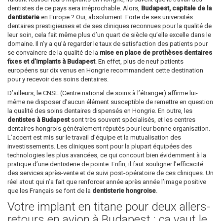
dentistes de ce pays sera irréprochable. Alors,
Budapest, capitale de la
dentisterie
en Europe ? Oui, absolument. Forte de ses universités
dentaires prestigieuses et de ses cliniques reconnues pour la qualité de
leur soin, cela fait même plus d’un quart de siècle qu’elle excelle dans le
domaine. Il n’y a qu’à regarder le taux de satisfaction des patients pour
se convaincre de la qualité de la
mise en place de prothèses dentaires
fixes et d’implants à Budapest
. En effet, plus de neuf patients
européens sur dix venus en Hongrie recommandent cette destination
pour y recevoir des soins dentaires.
D’ailleurs, le CNSE (Centre national de soins à l’étranger) affirme lui-
même ne disposer d’aucun élément susceptible de remettre en question
la qualité des soins dentaires dispensés en Hongrie. En outre, les
dentistes à Budapest
sont très souvent spécialisés, et les centres
dentaires hongrois généralement réputés pour leur bonne organisation.
L’accent est mis sur le travail d’équipe et la mutualisation des
investissements. Les cliniques sont pour la plupart équipées des
technologies les plus avancées, ce qui concourt bien évidemment à la
pratique d’une dentisterie de pointe. Enfin, il faut souligner l’efficacité
des services après-vente et de suivi post-opératoire de ces cliniques. Un
réel atout qui n’a fait que renforcer année après année l’image positive
que les Français se font de la
dentisterie hongroise
.
Votre implant en titane pour deux allers-
retours en avion à Budapest : ça vaut le