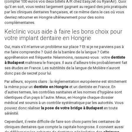
(compter 100 euros vos deux billets A/R chez EasyJet ou RyanAir). Quoi
qu’il en soit, vous restez largement gagnant au regard des prix pratiqués
par les cliniques dentaires françaises, et ce même dans le cas où vous
devriez retourner en Hongrie ultérieurement pour des soins
complémentaires.
Kelclinic vous aide à faire les bons choix pour
votre implant dentaire en Hongrie
Oui, mais s’il m’arrive un problème sur place ? Et si je ne parviens pas à
me faire comprendre ? Quid de la barrière de la langue ? Cette
appréhension est fréquente. Néanmoins, rassurez-vous : votre
dentiste
à Budapest
maîtrisera le français. Il aura d’ailleurs très probablement fait
ses études en France. Les subtilités de la langue de Molière n’auront
donc pas de secret pour lui.
Par ailleurs, soyons clairs : la règlementation européenne est strictement
la même pour un
dentiste en Hongrie
et un dentiste en France. En
d’autres termes, les contrôles sanitaires et les normes d’hygiène sont
identiques d’un pays à l’autre. Mieux, en Hongrie chaque dossier
médical est soumis à un contrôle systématique par les autorités. Vous
pouvez donc réaliser
la pose de votre bridge à Budapest
en toute
sérénité.
Cependant, il reste difficile de faire son choix parmi les centaines de
cliniques dentaires que compte la capitale hongroise. Il convient aussi