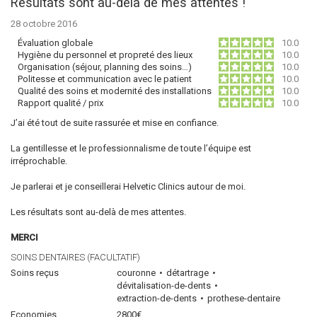
Résultats sont au-delà de mes attentes !
28 octobre 2016
Évaluation globale
10.0
Hygiène du personnel et propreté des lieux
10.0
Organisation (séjour, planning des soins…)
10.0
Politesse et communication avec le patient
10.0
Qualité des soins et modernité des installations
10.0
Rapport qualité / prix
10.0
J’ai été tout de suite rassurée et mise en confiance.
La gentillesse et le professionnalisme de toute l’équipe est
irréprochable.
Je parlerai et je conseillerai Helvetic Clinics autour de moi.
Les résultats sont au-delà de mes attentes.
MERCI
SOINS DENTAIRES (FACULTATIF)
Soins reçus
couronne
détartrage
dévitalisation-de-dents
extraction-de-dents
prothese-dentaire
Economies
2800€