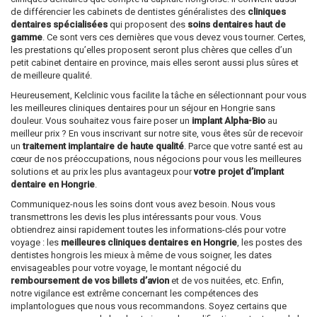
de différencier les cabinets de dentistes généralistes des
cliniques
dentaires spécialisées
qui proposent des
soins dentaires haut de
gamme
. Ce sont vers ces dernières que vous devez vous tourner. Certes,
les prestations qu’elles proposent seront plus chères que celles d’un
petit cabinet dentaire en province, mais elles seront aussi plus sûres et
de meilleure qualité.
Heureusement, Kelclinic vous facilite la tâche en sélectionnant pour vous
les meilleures cliniques dentaires pour un séjour en Hongrie sans
douleur. Vous souhaitez vous faire poser un
implant Alpha-Bio
au
meilleur prix ? En vous inscrivant sur notre site, vous êtes sûr de recevoir
un
traitement implantaire de haute qualité
. Parce que votre santé est au
cœur de nos préoccupations, nous négocions pour vous les meilleures
solutions et au prix les plus avantageux pour
votre projet d’implant
dentaire en Hongrie
.
Communiquez-nous les soins dont vous avez besoin. Nous vous
transmettrons les devis les plus intéressants pour vous. Vous
obtiendrez ainsi rapidement toutes les informations-clés pour votre
voyage : les
meilleures cliniques dentaires en Hongrie
, les postes des
dentistes hongrois les mieux à même de vous soigner, les dates
envisageables pour votre voyage, le montant négocié du
remboursement de vos billets d’avion
et de vos nuitées, etc. Enfin,
notre vigilance est extrême concernant les compétences des
implantologues que nous vous recommandons. Soyez certains que