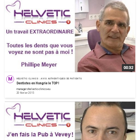
00:32
M
HELVETIC CLINICS : AVIS AUTHENTIQUES DE PATIENTS
Dentistes en Hongrie le TOP !
managershelvetic-clinics-eu
20 février 2015