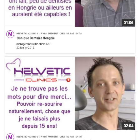
01:06
M
HELVETIC CLINICS : AVIS AUTHENTIQUES DE PATIENTS
Clinique Dentaire Hongrie
managershelvetic-clinics-eu
20 février 2015
02:04
M
HELVETIC CLINICS : AVIS AUTHENTIQUES DE PATIENTS