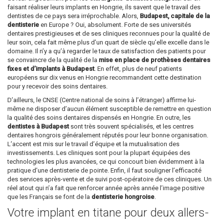
faisant réaliser leurs implants en Hongrie, ils savent que le travail des
dentistes de ce pays sera irréprochable. Alors,
Budapest, capitale de la
dentisterie
en Europe ? Oui, absolument. Forte de ses universités
dentaires prestigieuses et de ses cliniques reconnues pour la qualité de
leur soin, cela fait même plus d’un quart de siècle qu’elle excelle dans le
domaine. Il n’y a qu’à regarder le taux de satisfaction des patients pour
se convaincre de la qualité de la
mise en place de prothèses dentaires
fixes et d’implants à Budapest
. En effet, plus de neuf patients
européens sur dix venus en Hongrie recommandent cette destination
pour y recevoir des soins dentaires.
D’ailleurs, le CNSE (Centre national de soins à l’étranger) affirme lui-
même ne disposer d’aucun élément susceptible de remettre en question
la qualité des soins dentaires dispensés en Hongrie. En outre, les
dentistes à Budapest
sont très souvent spécialisés, et les centres
dentaires hongrois généralement réputés pour leur bonne organisation.
L’accent est mis sur le travail d’équipe et la mutualisation des
investissements. Les cliniques sont pour la plupart équipées des
technologies les plus avancées, ce qui concourt bien évidemment à la
pratique d’une dentisterie de pointe. Enfin, il faut souligner l’efficacité
des services après-vente et de suivi post-opératoire de ces cliniques. Un
réel atout qui n’a fait que renforcer année après année l’image positive
que les Français se font de la
dentisterie hongroise
.
Votre implant en titane pour deux allers-