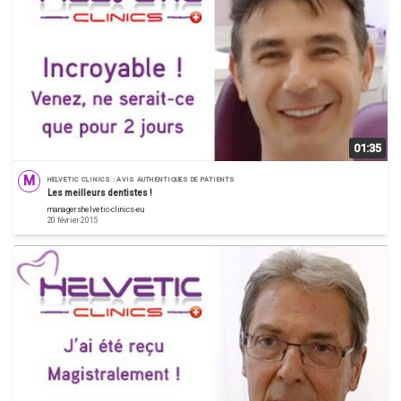
01:35
M
HELVETIC CLINICS : AVIS AUTHENTIQUES DE PATIENTS
Les meilleurs dentistes !
managershelvetic-clinics-eu
20 février 2015