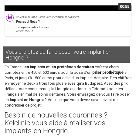
00:55
M
HELVETIC CLINICS : AVIS AUTHENTIQUES DE PATIENTS
Pourquoi Nous ?
managershelvetic-clinics-eu
22 février 2015
Vous projetez de faire poser votre implant en
Hongrie ?
En France,
les implants et les prothèses dentaires
coûtent chers :
comptez entre 450 et 600 euros pour la pose d’un
pilier prothétique
à
Paris, et jusqu’à 1500 euros pour celle d’un implant dentaire. Des chiffres
en moyenne deux à trois fois plus élevés qu’à Budapest. Avec des prix
défiant toute concurrence, la Hongrie est donc un Eldorado pour les
Français en mal de soins dentaires. Vous envisagez de vous faire poser
un
implant en Hongrie
? Voici ce que vous devez savoir avant de
concrétiser ce projet.
Besoin de nouvelles couronnes ?
Kelclinic vous aide à réaliser vos
implants en Hongrie