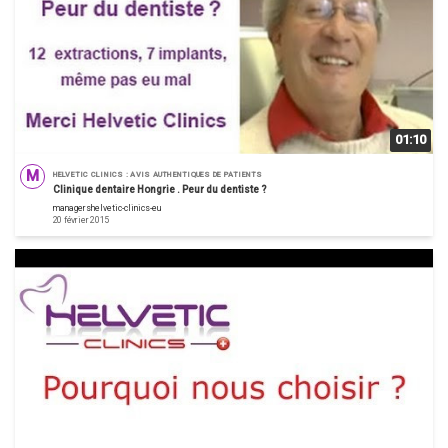
01:10
M
HELVETIC CLINICS : AVIS AUTHENTIQUES DE PATIENTS
Clinique dentaire Hongrie . Peur du dentiste ?
managershelvetic-clinics-eu
20 février 2015