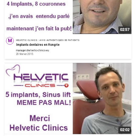
02:57
M
HELVETIC CLINICS : AVIS AUTHENTIQUES DE PATIENTS
Implants dentaires en Hongrie
managershelvetic-clinics-eu
20 février 2015
02:02