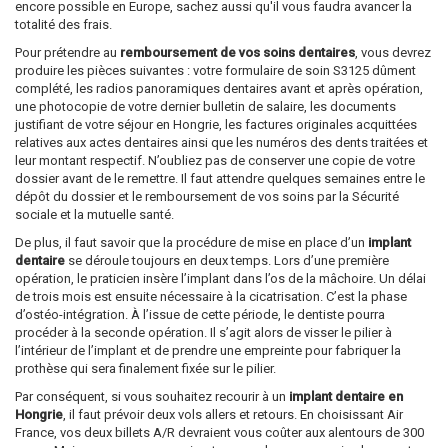
encore possible en Europe, sachez aussi qu'il vous faudra avancer la
totalité des frais.
Pour prétendre au
remboursement de vos soins dentaires
, vous devrez
produire les pièces suivantes : votre formulaire de soin S3125 dûment
complété, les radios panoramiques dentaires avant et après opération,
une photocopie de votre dernier bulletin de salaire, les documents
justifiant de votre séjour en Hongrie, les factures originales acquittées
relatives aux actes dentaires ainsi que les numéros des dents traitées et
leur montant respectif. N’oubliez pas de conserver une copie de votre
dossier avant de le remettre. Il faut attendre quelques semaines entre le
dépôt du dossier et le remboursement de vos soins par la Sécurité
sociale et la mutuelle santé.
De plus, il faut savoir que la procédure de mise en place d’un
implant
dentaire
se déroule toujours en deux temps. Lors d’une première
opération, le praticien insère l’implant dans l’os de la mâchoire. Un délai
de trois mois est ensuite nécessaire à la cicatrisation. C’est la phase
d’ostéo-intégration. À l’issue de cette période, le dentiste pourra
procéder à la seconde opération. Il s’agit alors de visser le pilier à
l’intérieur de l’implant et de prendre une empreinte pour fabriquer la
prothèse qui sera finalement fixée sur le pilier.
Par conséquent, si vous souhaitez recourir à un
implant dentaire en
Hongrie
, il faut prévoir deux vols allers et retours. En choisissant Air
France, vos deux billets A/R devraient vous coûter aux alentours de 300