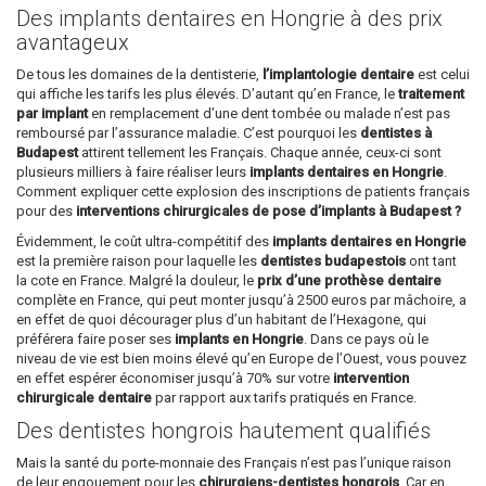
Des implants dentaires en Hongrie à des prix
avantageux
De tous les domaines de la dentisterie,
l’implantologie dentaire
est celui
qui affiche les tarifs les plus élevés. D’autant qu’en France, le
traitement
par implant
en remplacement d’une dent tombée ou malade n’est pas
remboursé par l’assurance maladie. C’est pourquoi les
dentistes à
Budapest
attirent tellement les Français. Chaque année, ceux-ci sont
plusieurs milliers à faire réaliser leurs
implants dentaires en Hongrie
.
Comment expliquer cette explosion des inscriptions de patients français
pour des
interventions chirurgicales de pose d’implants à Budapest ?
Évidemment, le coût ultra-compétitif des
implants dentaires en Hongrie
est la première raison pour laquelle les
dentistes budapestois
ont tant
la cote en France. Malgré la douleur, le
prix d’une prothèse dentaire
complète en France, qui peut monter jusqu’à 2500 euros par mâchoire, a
en effet de quoi décourager plus d’un habitant de l’Hexagone, qui
préférera faire poser ses
implants en Hongrie
. Dans ce pays où le
niveau de vie est bien moins élevé qu’en Europe de l’Ouest, vous pouvez
en effet espérer économiser jusqu’à 70% sur votre
intervention
chirurgicale dentaire
par rapport aux tarifs pratiqués en France.
Des dentistes hongrois hautement qualifiés
Mais la santé du porte-monnaie des Français n’est pas l’unique raison
de leur engouement pour les
chirurgiens-dentistes hongrois
. Car en