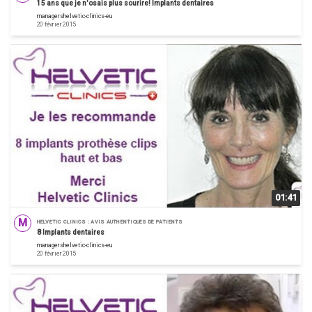
15 ans que je n'osais plus sourire! Implants dentaires
managershelvetic-clinics-eu
20 février 2015
01:41
M
HELVETIC CLINICS : AVIS AUTHENTIQUES DE PATIENTS
8 Implants dentaires
managershelvetic-clinics-eu
20 février 2015