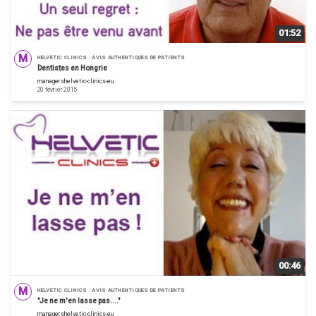
01:52
M
HELVETIC CLINICS : AVIS AUTHENTIQUES DE PATIENTS
Dentistes en Hongrie
managershelvetic-clinics-eu
20 février 2015
00:46
M
HELVETIC CLINICS : AVIS AUTHENTIQUES DE PATIENTS
"Je ne m'en lasse pas...."
managershelvetic-clinics-eu