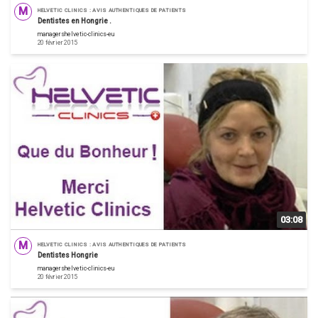
M
HELVETIC CLINICS : AVIS AUTHENTIQUES DE PATIENTS
Dentistes en Hongrie .
managershelvetic-clinics-eu
20 février 2015
03:08
M
HELVETIC CLINICS : AVIS AUTHENTIQUES DE PATIENTS
Dentistes Hongrie
managershelvetic-clinics-eu
20 février 2015