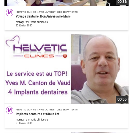
00:36
M
HELVETIC CLINICS : AVIS AUTHENTIQUES DE PATIENTS
Vovage dentaire. Bon Aniversaire Marc
managershelvetic-clinics-eu
20 février 2015
00:55
M
HELVETIC CLINICS : AVIS AUTHENTIQUES DE PATIENTS
Implants dentaires et Sinus Lift
managershelvetic-clinics-eu
20 février 2015