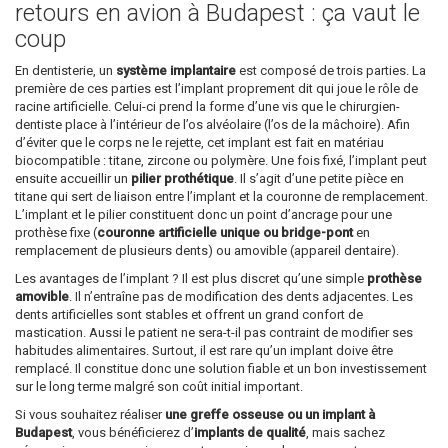
retours en avion à Budapest : ça vaut le
coup
En dentisterie, un
système implantaire
est composé de trois parties. La
première de ces parties est l’implant proprement dit qui joue le rôle de
racine artificielle. Celui-ci prend la forme d’une vis que le chirurgien-
dentiste place à l’intérieur de l’os alvéolaire (l’os de la mâchoire). Afin
d’éviter que le corps ne le rejette, cet implant est fait en matériau
biocompatible : titane, zircone ou polymère. Une fois fixé, l’implant peut
ensuite accueillir un
pilier prothétique
. Il s’agit d’une petite pièce en
titane qui sert de liaison entre l’implant et la couronne de remplacement.
L’implant et le pilier constituent donc un point d’ancrage pour une
prothèse fixe (
couronne artificielle unique ou bridge-pont
en
remplacement de plusieurs dents) ou amovible (appareil dentaire).
Les avantages de l’implant ? Il est plus discret qu’une simple
prothèse
amovible
. Il n’entraîne pas de modification des dents adjacentes. Les
dents artificielles sont stables et offrent un grand confort de
mastication. Aussi le patient ne sera-t-il pas contraint de modifier ses
habitudes alimentaires. Surtout, il est rare qu’un implant doive être
remplacé. Il constitue donc une solution fiable et un bon investissement
sur le long terme malgré son coût initial important.
Si vous souhaitez réaliser
une greffe osseuse ou un implant à
Budapest
, vous bénéficierez d’
implants de qualité
, mais sachez