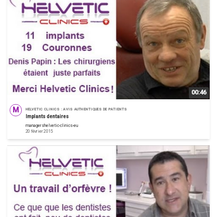
00:46
M
HELVETIC CLINICS : AVIS AUTHENTIQUES DE PATIENTS
Implants dentaires
managershelvetic-clinics-eu
20 février 2015