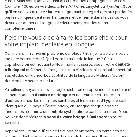
euros. Mais vous pouvez aussi opter pour des compagnies low-cost
(compter 100 euros vos deux billets A/R chez EasyJet ou RyanAir). Quoi
qu’il en soit, vous restez largement gagnant au regard des prix pratiqués
par les cliniques dentaires françaises, et ce même dans le cas où vous
devriez retourner en Hongrie ultérieurement pour des soins
complémentaires.
Kelclinic vous aide à faire les bons choix pour
votre implant dentaire en Hongrie
Oui, mais s’il m’arrive un problème sur place ? Et si je ne parviens pas à
me faire comprendre ? Quid de la barrière de la langue ? Cette
appréhension est fréquente. Néanmoins, rassurez-vous : votre
dentiste
à Budapest
maîtrisera le français. Il aura d’ailleurs très probablement fait
ses études en France. Les subtilités de la langue de Molière n’auront
donc pas de secret pour lui.
Par ailleurs, soyons clairs : la règlementation européenne est strictement
la même pour un
dentiste en Hongrie
et un dentiste en France. En
d’autres termes, les contrôles sanitaires et les normes d’hygiène sont
identiques d’un pays à l’autre. Mieux, en Hongrie chaque dossier
médical est soumis à un contrôle systématique par les autorités. Vous
pouvez donc réaliser
la pose de votre bridge à Budapest
en toute
sérénité.
Cependant, il reste difficile de faire son choix parmi les centaines de
cliniques dentaires que compte la capitale hongroise. Il convient aussi