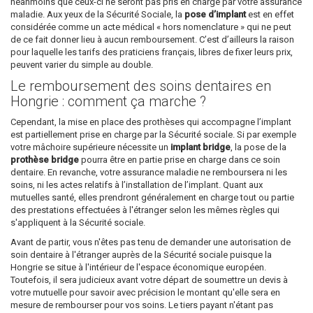
néanmoins que ceux-ci ne seront pas pris en charge par votre assurance
maladie. Aux yeux de la Sécurité Sociale, la
pose d’implant
est en effet
considérée comme un acte médical « hors nomenclature » qui ne peut
de ce fait donner lieu à aucun remboursement. C’est d’ailleurs la raison
pour laquelle les tarifs des praticiens français, libres de fixer leurs prix,
peuvent varier du simple au double.
Le remboursement des soins dentaires en
Hongrie : comment ça marche ?
Cependant, la mise en place des prothèses qui accompagne l’implant
est partiellement prise en charge par la Sécurité sociale. Si par exemple
votre mâchoire supérieure nécessite un
implant bridge
, la pose de la
prothèse bridge
pourra être en partie prise en charge dans ce soin
dentaire. En revanche, votre assurance maladie ne remboursera ni les
soins, ni les actes relatifs à l’installation de l’implant. Quant aux
mutuelles santé, elles prendront généralement en charge tout ou partie
des prestations effectuées à l'étranger selon les mêmes règles qui
s'appliquent à la Sécurité sociale.
Avant de partir, vous n'êtes pas tenu de demander une autorisation de
soin dentaire à l'étranger auprès de la Sécurité sociale puisque la
Hongrie se situe à l'intérieur de l'espace économique européen.
Toutefois, il sera judicieux avant votre départ de soumettre un devis à
votre mutuelle pour savoir avec précision le montant qu'elle sera en
mesure de rembourser pour vos soins. Le tiers payant n'étant pas