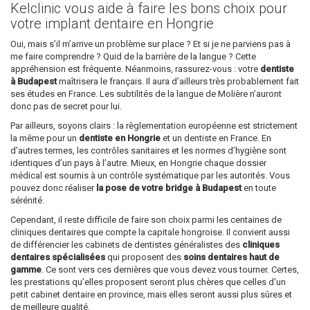
Kelclinic vous aide à faire les bons choix pour
votre implant dentaire en Hongrie
Oui, mais s’il m’arrive un problème sur place ? Et si je ne parviens pas à
me faire comprendre ? Quid de la barrière de la langue ? Cette
appréhension est fréquente. Néanmoins, rassurez-vous : votre
dentiste
à Budapest
maîtrisera le français. Il aura d’ailleurs très probablement fait
ses études en France. Les subtilités de la langue de Molière n’auront
donc pas de secret pour lui.
Par ailleurs, soyons clairs : la règlementation européenne est strictement
la même pour un
dentiste en Hongrie
et un dentiste en France. En
d’autres termes, les contrôles sanitaires et les normes d’hygiène sont
identiques d’un pays à l’autre. Mieux, en Hongrie chaque dossier
médical est soumis à un contrôle systématique par les autorités. Vous
pouvez donc réaliser
la pose de votre bridge à Budapest
en toute
sérénité.
Cependant, il reste difficile de faire son choix parmi les centaines de
cliniques dentaires que compte la capitale hongroise. Il convient aussi
de différencier les cabinets de dentistes généralistes des
cliniques
dentaires spécialisées
qui proposent des
soins dentaires haut de
gamme
. Ce sont vers ces dernières que vous devez vous tourner. Certes,
les prestations qu’elles proposent seront plus chères que celles d’un
petit cabinet dentaire en province, mais elles seront aussi plus sûres et
de meilleure qualité.