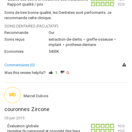
Rapport qualité / prix
10.0
Soins de tres bonne qualité, les Dentistes sont performants. Je
recommande cette clinique.
SOINS DENTAIRES (FACULTATIF)
Recommande
Oui
Soins reçus
extraction-de-dents
greffe-osseuse
implant
prothese-dentaire
Economies
5400€
Commentaires (0)
Was this review helpful?
1
0
MD
Marcel Dubois
couronnes Zircone
05 juin 2015
Évaluation globale
10.0
Hygiène du personnel et propreté des lieux
10.0