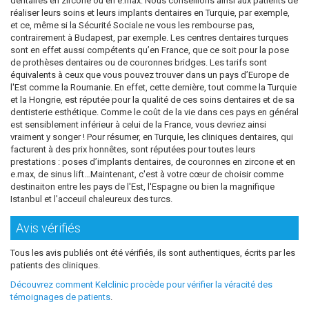
dentaires en zircone ou en e.max. Nous conseillons ainsi aux patients de
réaliser leurs soins et leurs implants dentaires en Turquie, par exemple,
et ce, même si la Sécurité Sociale ne vous les rembourse pas,
contrairement à Budapest, par exemple. Les centres dentaires turques
sont en effet aussi compétents qu’en France, que ce soit pour la pose
de prothèses dentaires ou de couronnes bridges. Les tarifs sont
équivalents à ceux que vous pouvez trouver dans un pays d’Europe de
l'Est comme la Roumanie. En effet, cette dernière, tout comme la Turquie
et la Hongrie, est réputée pour la qualité de ces soins dentaires et de sa
dentisterie esthétique. Comme le coût de la vie dans ces pays en général
est sensiblement inférieur à celui de la France, vous devriez ainsi
vraiment y songer ! Pour résumer, en Turquie, les cliniques dentaires, qui
facturent à des prix honnêtes, sont réputées pour toutes leurs
prestations : poses d’implants dentaires, de couronnes en zircone et en
e.max, de sinus lift…Maintenant, c'est à votre cœur de choisir comme
destinaiton entre les pays de l'Est, l'Espagne ou bien la magnifique
Istanbul et l'acceuil chaleureux des turcs.
Avis vérifiés
Tous les avis publiés ont été vérifiés, ils sont authentiques, écrits par les
patients des cliniques.
Découvrez comment Kelclinic procède pour vérifier la véracité des
témoignages de patients
.