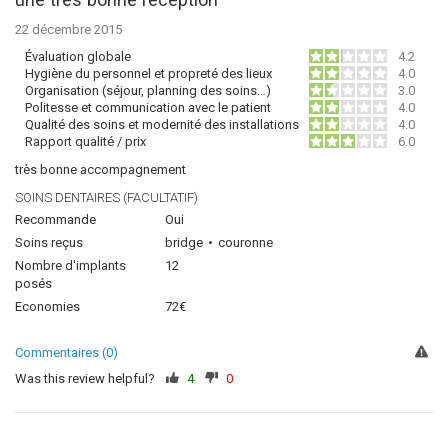
22 décembre 2015
Évaluation globale
4.2
Hygiène du personnel et propreté des lieux
4.0
Organisation (séjour, planning des soins…)
3.0
Politesse et communication avec le patient
4.0
Qualité des soins et modernité des installations
4.0
Rapport qualité / prix
6.0
très bonne accompagnement
SOINS DENTAIRES (FACULTATIF)
Recommande
Oui
Soins reçus
bridge
couronne
Nombre d'implants
12
posés
Economies
72€
Commentaires (0)
Was this review helpful?
4
0