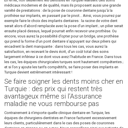
En effet, non seulement les dentistes en Turquie réalisent des soins
médicaux modernes et de qualité, mais ils proposent aussi une grande
variété de prestations : de la pose de couronne dentaire jusqu’à la
prothèse sur implants, en passant par le pivot... Ainsi, vous pourrez par
exemple faire le choix des implants dentaires : la racine de votre dent
serait alors d’abord remplacée avec la pose d’un implant ; un pilier serait
ensuite placé dessus, lequel pourrait enfin recevoir une prothèse. Ou
encore, vous aurez la possibilité d’opter pour un bridge, une prothèse
qui prend la forme d’un pont dentaire s’appuyant sur deux piliers qui
encadrent la dent manquante : dans tous les cas, vous aurez la
satisfaction, en recevant le devis écrit, d’un coût total des soins
largement inférieur à ce dont vous avez l’habitude en France. Dans tous
les cas, les équipes chirurgicales turques sont hautement compétentes ;
et si l’on y ajoute les tarifs compétitifs, se faire poser des implants en
Turquie devient extrêmement intéressant !
Se faire soigner les dents moins cher en
Turquie : des prix qui restent très
avantageux même si l’Assurance
maladie ne vous rembourse pas
Contrairement à n’importe quelle clinique dentaire en Turquie, les
équipes de chirurgiens-dentistes en France facturent excessivement
leurs clients, particulièrement dans le cas des poses de couronnes