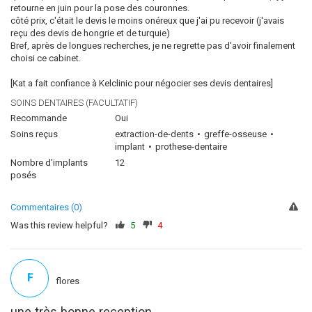
retourne en juin pour la pose des couronnes.
côté prix, c'était le devis le moins onéreux que j'ai pu recevoir (j'avais
reçu des devis de hongrie et de turquie)
Bref, après de longues recherches, je ne regrette pas d'avoir finalement
choisi ce cabinet.
[Kat a fait confiance à Kelclinic pour négocier ses devis dentaires]
SOINS DENTAIRES (FACULTATIF)
Recommande
Oui
Soins reçus
extraction-de-dents
greffe-osseuse
implant
prothese-dentaire
Nombre d'implants
12
posés
Commentaires (0)
Was this review helpful?
5
4
F
flores
une très bonne reception