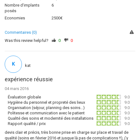
Nombre d'implants
6
posés
Economies
2500€
Commentaires (0)
Was this review helpful?
0
0
K
kat
expérience réussie
04 mars 2016
Évaluation globale
9.0
Hygiène du personnel et propreté des lieux
9.0
Organisation (séjour, planning des soins…)
9.0
Politesse et communication avec le patient
9.0
Qualité des soins et modernité des installations
9.0
Rapport qualité / prix
9.0
devis clair et précis, très bonne prise en charge sur place et travail de
qualité (soins en février 2016 et jusque là pas de complications !!), j'y