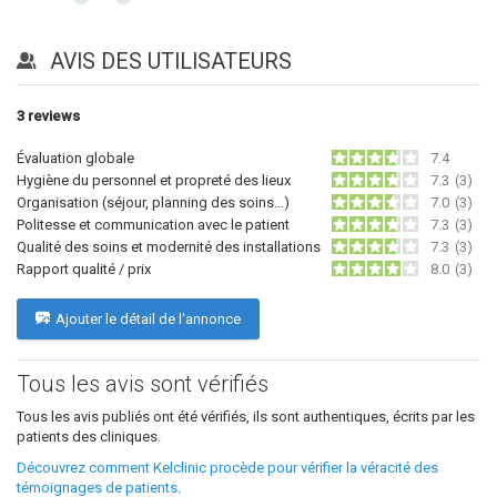
AVIS DES UTILISATEURS
3
reviews
Évaluation globale
7.4
Hygiène du personnel et propreté des lieux
7.3
(3)
Organisation (séjour, planning des soins…)
7.0
(3)
Politesse et communication avec le patient
7.3
(3)
Qualité des soins et modernité des installations
7.3
(3)
Rapport qualité / prix
8.0
(3)
Ajouter le détail de l'annonce
Tous les avis sont vérifiés
Tous les avis publiés ont été vérifiés, ils sont authentiques, écrits par les
patients des cliniques.
Découvrez comment Kelclinic procède pour vérifier la véracité des
témoignages de patients
.