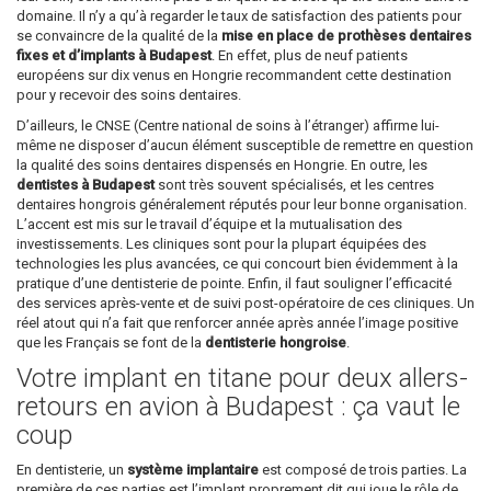
domaine. Il n’y a qu’à regarder le taux de satisfaction des patients pour
se convaincre de la qualité de la
mise en place de prothèses dentaires
fixes et d’implants à Budapest
. En effet, plus de neuf patients
européens sur dix venus en Hongrie recommandent cette destination
pour y recevoir des soins dentaires.
D’ailleurs, le CNSE (Centre national de soins à l’étranger) affirme lui-
même ne disposer d’aucun élément susceptible de remettre en question
la qualité des soins dentaires dispensés en Hongrie. En outre, les
dentistes à Budapest
sont très souvent spécialisés, et les centres
dentaires hongrois généralement réputés pour leur bonne organisation.
L’accent est mis sur le travail d’équipe et la mutualisation des
investissements. Les cliniques sont pour la plupart équipées des
technologies les plus avancées, ce qui concourt bien évidemment à la
pratique d’une dentisterie de pointe. Enfin, il faut souligner l’efficacité
des services après-vente et de suivi post-opératoire de ces cliniques. Un
réel atout qui n’a fait que renforcer année après année l’image positive
que les Français se font de la
dentisterie hongroise
.
Votre implant en titane pour deux allers-
retours en avion à Budapest : ça vaut le
coup
En dentisterie, un
système implantaire
est composé de trois parties. La
première de ces parties est l’implant proprement dit qui joue le rôle de