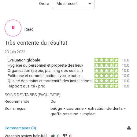
Ordre
R
Raad
Très contente du résultat
23 juin 2022
Évaluation globale
10.0
Hygiène du personnel et propreté des lieux
10.0
Organisation (séjour, planning des soins…)
10.0
Politesse et communication avec le patient
10.0
Qualité des soins et modernité des installations
10.0
Rapport qualité / prix
10.0
SOINS DENTAIRES (FACULTATIF)
Recommande
Oui
Soins reçus
bridge
couronne
extraction-de-dents
greffe-osseuse
implant
Commentaires (0)
Was this review helpful?
0
0