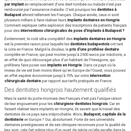
par implant
en remplacement d’une dent tombée ou malade n’est pas
remboursé par l’assurance maladie. C’est pourquoi les
dentistes à
Budapest
attirent tellement les Français. Chaque année, ceux-ci sont
plusieurs milliers à faire réaliser leurs
implants dentaires en Hongrie
.
Comment expliquer cette explosion des inscriptions de patients français
pour des
interventions chirurgicales de pose d’implants à Budapest ?
Évidemment, le coût ultra-compétitif des
implants dentaires en Hongrie
est la première raison pour laquelle les
dentistes budapestois
ont tant
la cote en France. Malgré la douleur, le
prix d’une prothèse dentaire
complète en France, qui peut monter jusqu’à 2500 euros par mâchoire, a
en effet de quoi décourager plus d’un habitant de l’Hexagone, qui
préférera faire poser ses
implants en Hongrie
. Dans ce pays où le
niveau de vie est bien moins élevé qu’en Europe de l’Ouest, vous pouvez
en effet espérer économiser jusqu’à 70% sur votre
intervention
chirurgicale dentaire
par rapport aux tarifs pratiqués en France.
Des dentistes hongrois hautement qualifiés
Mais la santé du porte-monnaie des Français n’est pas l’unique raison
de leur engouement pour les
chirurgiens-dentistes hongrois
. Car en
faisant réaliser leurs implants en Hongrie, ils savent que le travail des
dentistes de ce pays sera irréprochable. Alors,
Budapest, capitale de la
dentisterie
en Europe ? Oui, absolument. Forte de ses universités
dentaires prestigieuses et de ses cliniques reconnues pour la qualité de
leur soin, cela fait même plus d’un quart de siècle qu’elle excelle dans le