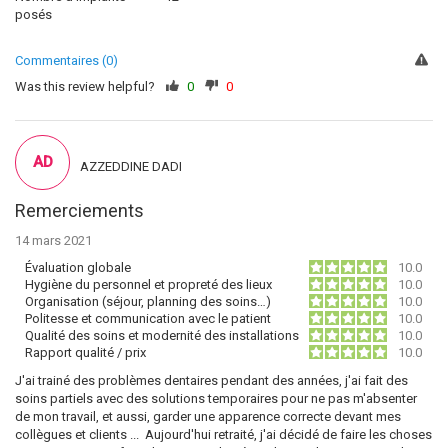
posés
Commentaires (0)
Was this review helpful?
0
0
AD
AZZEDDINE DADI
Remerciements
14 mars 2021
Évaluation globale
10.0
Hygiène du personnel et propreté des lieux
10.0
Organisation (séjour, planning des soins…)
10.0
Politesse et communication avec le patient
10.0
Qualité des soins et modernité des installations
10.0
Rapport qualité / prix
10.0
J'ai trainé des problèmes dentaires pendant des années, j'ai fait des
soins partiels avec des solutions temporaires pour ne pas m'absenter
de mon travail, et aussi, garder une apparence correcte devant mes
collègues et clients ... Aujourd'hui retraité, j'ai décidé de faire les choses