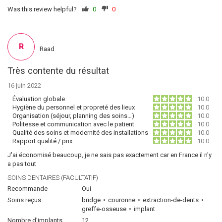
Was this review helpful?
0
0
R
Raad
Très contente du résultat
16 juin 2022
Évaluation globale
10.0
Hygiène du personnel et propreté des lieux
10.0
Organisation (séjour, planning des soins…)
10.0
Politesse et communication avec le patient
10.0
Qualité des soins et modernité des installations
10.0
Rapport qualité / prix
10.0
J'ai économisé beaucoup, je ne sais pas exactement car en France il n'y
a pas tout
SOINS DENTAIRES (FACULTATIF)
Recommande
Oui
Soins reçus
bridge
couronne
extraction-de-dents
greffe-osseuse
implant
Nombre d'implants
12