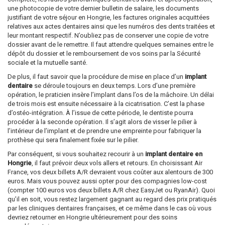
une photocopie de votre dernier bulletin de salaire, les documents
justifiant de votre séjour en Hongrie, les factures originales acquittées
relatives aux actes dentaires ainsi que les numéros des dents traitées et
leur montant respectif. N’oubliez pas de conserver une copie de votre
dossier avant de le remettre. Il faut attendre quelques semaines entre le
dépôt du dossier et le remboursement de vos soins par la Sécurité
sociale et la mutuelle santé.
De plus, il faut savoir que la procédure de mise en place d’un
implant
dentaire
se déroule toujours en deux temps. Lors d’une première
opération, le praticien insère l’implant dans l’os de la mâchoire. Un délai
de trois mois est ensuite nécessaire à la cicatrisation. C’est la phase
d’ostéo-intégration. À l’issue de cette période, le dentiste pourra
procéder à la seconde opération. Il s’agit alors de visser le pilier à
l’intérieur de l’implant et de prendre une empreinte pour fabriquer la
prothèse qui sera finalement fixée sur le pilier.
Par conséquent, si vous souhaitez recourir à un
implant dentaire en
Hongrie
, il faut prévoir deux vols allers et retours. En choisissant Air
France, vos deux billets A/R devraient vous coûter aux alentours de 300
euros. Mais vous pouvez aussi opter pour des compagnies low-cost
(compter 100 euros vos deux billets A/R chez EasyJet ou RyanAir). Quoi
qu’il en soit, vous restez largement gagnant au regard des prix pratiqués
par les cliniques dentaires françaises, et ce même dans le cas où vous
devriez retourner en Hongrie ultérieurement pour des soins