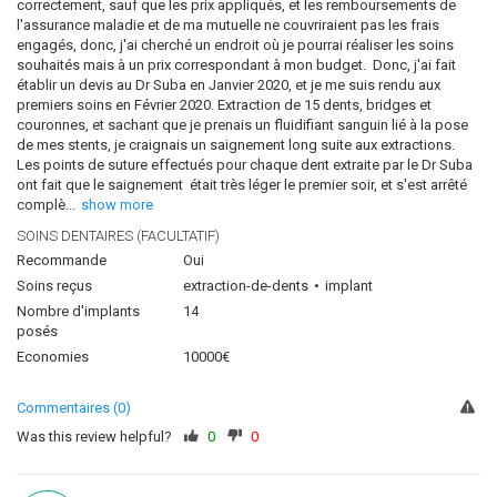
correctement, sauf que les prix appliqués, et les remboursements de
l'assurance maladie et de ma mutuelle ne couvriraient pas les frais
engagés, donc, j'ai cherché un endroit où je pourrai réaliser les soins
souhaités mais à un prix correspondant à mon budget. Donc, j'ai fait
établir un devis au Dr Suba en Janvier 2020, et je me suis rendu aux
premiers soins en Février 2020. Extraction de 15 dents, bridges et
couronnes, et sachant que je prenais un fluidifiant sanguin lié à la pose
de mes stents, je craignais un saignement long suite aux extractions.
Les points de suture effectués pour chaque dent extraite par le Dr Suba
ont fait que le saignement était très léger le premier soir, et s'est arrêté
complè
...
show more
SOINS DENTAIRES (FACULTATIF)
Recommande
Oui
Soins reçus
extraction-de-dents
implant
Nombre d'implants
14
posés
Economies
10000€
Commentaires (0)
Was this review helpful?
0
0