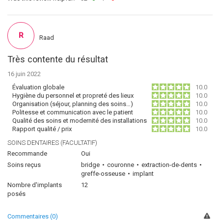
R
Raad
Très contente du résultat
16 juin 2022
Évaluation globale
10.0
Hygiène du personnel et propreté des lieux
10.0
Organisation (séjour, planning des soins…)
10.0
Politesse et communication avec le patient
10.0
Qualité des soins et modernité des installations
10.0
Rapport qualité / prix
10.0
SOINS DENTAIRES (FACULTATIF)
Recommande
Oui
Soins reçus
bridge
couronne
extraction-de-dents
greffe-osseuse
implant
Nombre d'implants
12
posés
Commentaires (0)