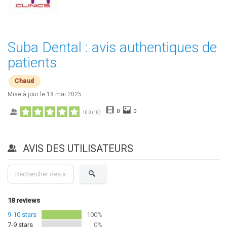
Suba Dental : avis authentiques de
patients
Chaud
Mise à jour le
18 mai 2025
0
0
10.0
(
18
)
AVIS DES UTILISATEURS
18
reviews
9-10 stars
100%
7-9 stars
0%