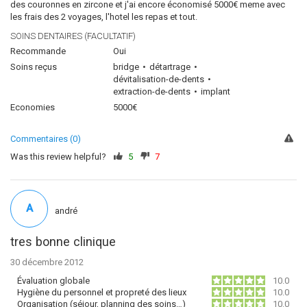
des couronnes en zircone et j'ai encore économisé 5000€ meme avec
les frais des 2 voyages, l'hotel les repas et tout.
SOINS DENTAIRES (FACULTATIF)
Recommande
Oui
Soins reçus
bridge
détartrage
dévitalisation-de-dents
extraction-de-dents
implant
Economies
5000€
Commentaires (0)
Was this review helpful?
5
7
A
andré
tres bonne clinique
30 décembre 2012
Évaluation globale
10.0
Hygiène du personnel et propreté des lieux
10.0
Organisation (séjour, planning des soins…)
10.0