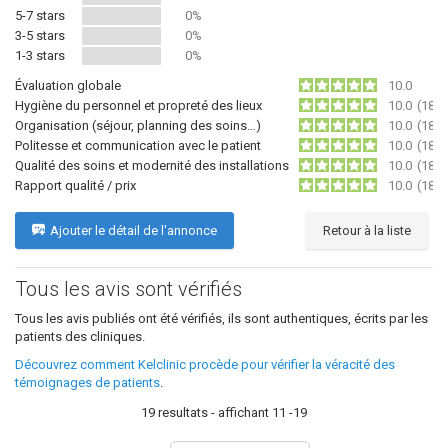
5-7 stars
0%
3-5 stars
0%
1-3 stars
0%
Évaluation globale
10.0
Hygiène du personnel et propreté des lieux
10.0
(18)
Organisation (séjour, planning des soins…)
10.0
(18)
Politesse et communication avec le patient
10.0
(18)
Qualité des soins et modernité des installations
10.0
(18)
Rapport qualité / prix
10.0
(18)
Ajouter le détail de l'annonce
Retour à la liste
Tous les avis sont vérifiés
Tous les avis publiés ont été vérifiés, ils sont authentiques, écrits par les
patients des cliniques.
Découvrez comment Kelclinic procède pour vérifier la véracité des
témoignages de patients
.
19 resultats - affichant 11 -19