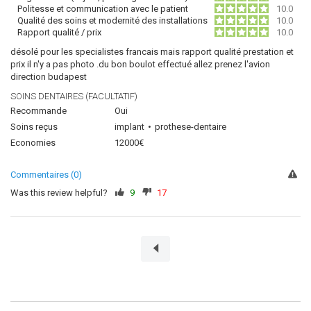
Politesse et communication avec le patient
10.0
Qualité des soins et modernité des installations
10.0
Rapport qualité / prix
10.0
désolé pour les specialistes francais mais rapport qualité prestation et
prix il n'y a pas photo .du bon boulot effectué allez prenez l'avion
direction budapest
SOINS DENTAIRES (FACULTATIF)
Recommande
Oui
Soins reçus
implant
prothese-dentaire
Economies
12000€
Commentaires (0)
Was this review helpful?
9
17