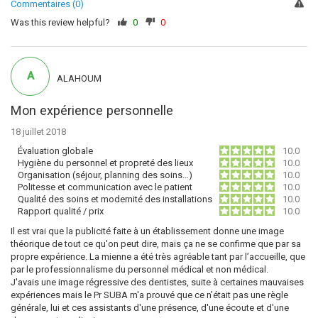
Commentaires (0)
Was this review helpful?
0
0
A
ALAHOUM
Mon expérience personnelle
18 juillet 2018
Évaluation globale
10.0
Hygiène du personnel et propreté des lieux
10.0
Organisation (séjour, planning des soins…)
10.0
Politesse et communication avec le patient
10.0
Qualité des soins et modernité des installations
10.0
Rapport qualité / prix
10.0
Il est vrai que la publicité faite à un établissement donne une image
théorique de tout ce qu'on peut dire, mais ça ne se confirme que par sa
propre expérience. La mienne a été très agréable tant par l’accueille, que
par le professionnalisme du personnel médical et non médical.
J'avais une image régressive des dentistes, suite à certaines mauvaises
expériences mais le Pr SUBA m'a prouvé que ce n’était pas une règle
générale, lui et ces assistants d'une présence, d'une écoute et d'une