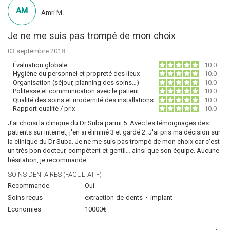
AM
Amri M.
Je ne me suis pas trompé de mon choix
03 septembre 2018
Évaluation globale
10.0
Hygiène du personnel et propreté des lieux
10.0
Organisation (séjour, planning des soins…)
10.0
Politesse et communication avec le patient
10.0
Qualité des soins et modernité des installations
10.0
Rapport qualité / prix
10.0
J'ai choisi la clinique du Dr Suba parmi 5. Avec les témoignages des
patients sur internet, j'en ai éliminé 3 et gardé 2. J'ai pris ma décision sur
la clinique du Dr Suba. Je ne me suis pas trompé de mon choix car c'est
un très bon docteur, compétent et gentil… ainsi que son équipe. Aucune
hésitation, je recommande.
SOINS DENTAIRES (FACULTATIF)
Recommande
Oui
Soins reçus
extraction-de-dents
implant
Economies
10000€