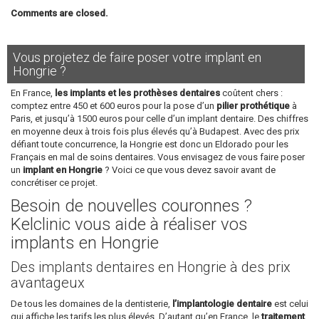
Comments are closed.
Vous projetez de faire poser votre implant en
Hongrie ?
En France,
les implants et les prothèses dentaires
coûtent chers :
comptez entre 450 et 600 euros pour la pose d’un
pilier prothétique
à
Paris, et jusqu’à 1500 euros pour celle d’un implant dentaire. Des chiffres
en moyenne deux à trois fois plus élevés qu’à Budapest. Avec des prix
défiant toute concurrence, la Hongrie est donc un Eldorado pour les
Français en mal de soins dentaires. Vous envisagez de vous faire poser
un
implant en Hongrie
? Voici ce que vous devez savoir avant de
concrétiser ce projet.
Besoin de nouvelles couronnes ?
Kelclinic vous aide à réaliser vos
implants en Hongrie
Des implants dentaires en Hongrie à des prix
avantageux
De tous les domaines de la dentisterie,
l’implantologie dentaire
est celui
qui affiche les tarifs les plus élevés. D’autant qu’en France, le
traitement