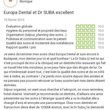
M
Monique
Europa Dental et Dr SUBA excellent
10 février 2013
Évaluation globale
10.0
Hygiène du personnel et propreté des lieux
10.0
Organisation (séjour, planning des soins…)
10.0
Politesse et communication avec le patient
10.0
Qualité des soins et modernité des installations
10.0
Rapport qualité / prix
10.0
Je viens de terminer mes soins chez Europa Dental et suis encore à
Budapest, mon dernier jour ici et quel bonheur ! Le Dr Suba (c'est lui qui
s'est poccupé de moi à la clinique) est un dentiste très rassurant qui fait
un travail très très minutieux, je ne peux faire que des éloges de lui. Ce
qui m'intéressait avant tout, c'est bien la qualité des soins et de ce côté
rien à redire, au contraire ! J'ai perdu mon sourire depuis des années et
ne pensais pas pouvoir retrouver un beau sourire tant mes dents étaient
abimées.
Séjour organisé, on vient vous chercher à l'aéroport, on vous remmène,
hotel réservé. Vraiment je recommande ce dentiste, d'ailleurs une amie
péssimiste sur les soins à l'étranger quand elle a vu le résultat elle a
changé d'avis et envoyée une panoramique. Chez mon dentiste en
france mon devis était de 12000€ environ, avec le Dr Suba j'ai demandé