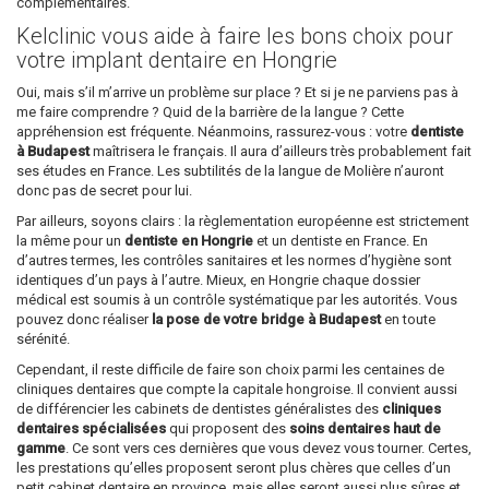
complémentaires.
Kelclinic vous aide à faire les bons choix pour
votre implant dentaire en Hongrie
Oui, mais s’il m’arrive un problème sur place ? Et si je ne parviens pas à
me faire comprendre ? Quid de la barrière de la langue ? Cette
appréhension est fréquente. Néanmoins, rassurez-vous : votre
dentiste
à Budapest
maîtrisera le français. Il aura d’ailleurs très probablement fait
ses études en France. Les subtilités de la langue de Molière n’auront
donc pas de secret pour lui.
Par ailleurs, soyons clairs : la règlementation européenne est strictement
la même pour un
dentiste en Hongrie
et un dentiste en France. En
d’autres termes, les contrôles sanitaires et les normes d’hygiène sont
identiques d’un pays à l’autre. Mieux, en Hongrie chaque dossier
médical est soumis à un contrôle systématique par les autorités. Vous
pouvez donc réaliser
la pose de votre bridge à Budapest
en toute
sérénité.
Cependant, il reste difficile de faire son choix parmi les centaines de
cliniques dentaires que compte la capitale hongroise. Il convient aussi
de différencier les cabinets de dentistes généralistes des
cliniques
dentaires spécialisées
qui proposent des
soins dentaires haut de
gamme
. Ce sont vers ces dernières que vous devez vous tourner. Certes,
les prestations qu’elles proposent seront plus chères que celles d’un
petit cabinet dentaire en province, mais elles seront aussi plus sûres et