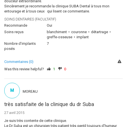
douceur extraordinaire.
Sincèrement je recommande la clinique SUBA Dental à tous mon
entourage et à tous ceux qui lisent ce commentaire.
SOINS DENTAIRES (FACULTATIF)
Recommande
Oui
Soins reçus
blanchiment
couronne
détartrage
greffe-osseuse
implant
Nombre d'implants
7
posés
Commentaires (0)
Was this review helpful?
1
0
M
MOREAU
très satisfaite de la clinique du dr Suba
27 avril 2015
Je suis très contente de cette clinique.
Le Dr Suba est un chirurgien très patient très gentil toujours d'humeur