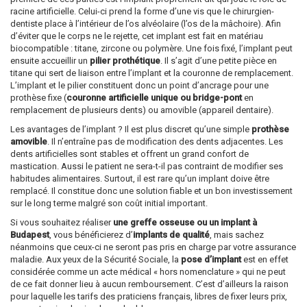
racine artificielle. Celui-ci prend la forme d’une vis que le chirurgien-
dentiste place à l’intérieur de l’os alvéolaire (l’os de la mâchoire). Afin
d’éviter que le corps ne le rejette, cet implant est fait en matériau
biocompatible : titane, zircone ou polymère. Une fois fixé, l’implant peut
ensuite accueillir un
pilier prothétique
. Il s’agit d’une petite pièce en
titane qui sert de liaison entre l’implant et la couronne de remplacement.
L’implant et le pilier constituent donc un point d’ancrage pour une
prothèse fixe (
couronne artificielle unique ou bridge-pont
en
remplacement de plusieurs dents) ou amovible (appareil dentaire).
Les avantages de l’implant ? Il est plus discret qu’une simple
prothèse
amovible
. Il n’entraîne pas de modification des dents adjacentes. Les
dents artificielles sont stables et offrent un grand confort de
mastication. Aussi le patient ne sera-t-il pas contraint de modifier ses
habitudes alimentaires. Surtout, il est rare qu’un implant doive être
remplacé. Il constitue donc une solution fiable et un bon investissement
sur le long terme malgré son coût initial important.
Si vous souhaitez réaliser
une greffe osseuse ou un implant à
Budapest
, vous bénéficierez d’
implants de qualité
, mais sachez
néanmoins que ceux-ci ne seront pas pris en charge par votre assurance
maladie. Aux yeux de la Sécurité Sociale, la
pose d’implant
est en effet
considérée comme un acte médical « hors nomenclature » qui ne peut
de ce fait donner lieu à aucun remboursement. C’est d’ailleurs la raison
pour laquelle les tarifs des praticiens français, libres de fixer leurs prix,