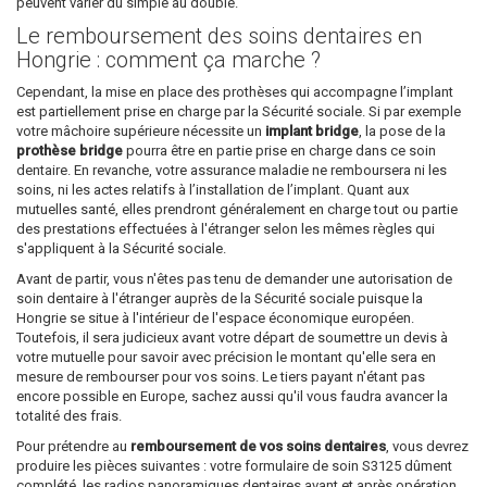
peuvent varier du simple au double.
Le remboursement des soins dentaires en
Hongrie : comment ça marche ?
Cependant, la mise en place des prothèses qui accompagne l’implant
est partiellement prise en charge par la Sécurité sociale. Si par exemple
votre mâchoire supérieure nécessite un
implant bridge
, la pose de la
prothèse bridge
pourra être en partie prise en charge dans ce soin
dentaire. En revanche, votre assurance maladie ne remboursera ni les
soins, ni les actes relatifs à l’installation de l’implant. Quant aux
mutuelles santé, elles prendront généralement en charge tout ou partie
des prestations effectuées à l'étranger selon les mêmes règles qui
s'appliquent à la Sécurité sociale.
Avant de partir, vous n'êtes pas tenu de demander une autorisation de
soin dentaire à l'étranger auprès de la Sécurité sociale puisque la
Hongrie se situe à l'intérieur de l'espace économique européen.
Toutefois, il sera judicieux avant votre départ de soumettre un devis à
votre mutuelle pour savoir avec précision le montant qu'elle sera en
mesure de rembourser pour vos soins. Le tiers payant n'étant pas
encore possible en Europe, sachez aussi qu'il vous faudra avancer la
totalité des frais.
Pour prétendre au
remboursement de vos soins dentaires
, vous devrez
produire les pièces suivantes : votre formulaire de soin S3125 dûment
complété, les radios panoramiques dentaires avant et après opération,