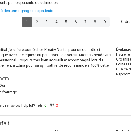
crits par les patients des cliniques.
ité des témoignages de patients
.
Ordre
1
2
3
4
5
6
7
8
9
Évaluati
nitial, je suis retourné chez Kreativ Dental pour un contrôle et
Hygiène 
nique avec une équipe au petit soin, le docteur Andras Zsendovits
Organisa
fessionnel. Toujours très bien accueilli et accompagné lors du
Politess
galement a Edina pour sa sympathie. Je recommande à 100% cette
Qualité 
Rapport q
ATIF)
Oui
détartrage
 this review helpful?
0
0
fait