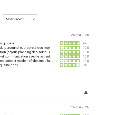
26 mai 2026
on globale
9.6
du personnel et propreté des lieux
10.0
tion (séjour, planning des soins…)
10.0
e et communication avec le patient
10.0
des soins et modernité des installations
10.0
ualité / prix
8.0
16 mai 2026