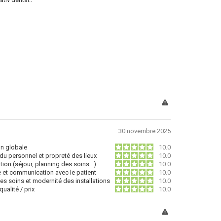
30 novembre 2025
on globale
10.0
du personnel et propreté des lieux
10.0
tion (séjour, planning des soins…)
10.0
e et communication avec le patient
10.0
des soins et modernité des installations
10.0
ualité / prix
10.0