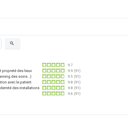
9.7
 propreté des lieux
9.9
(91)
lanning des soins…)
9.5
(91)
ion avec le patient
9.8
(91)
dernité des installations
9.8
(91)
9.6
(91)