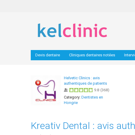
Devis dentaire
Cliniques dentaires notées
Interv
Helvetic Clinics : avis
authentiques de patients
9.8
(
368
)
Category:
Dentistes en
Hongrie
Kreativ Dental : avis aut