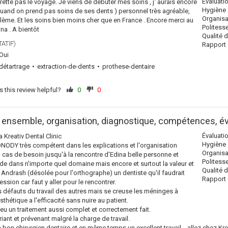
Évaluati
egrette pas le voyage. Je viens de débuter mes soins , j' aurais encore
Hygiène 
ça quand on prend pas soins de ses dents ) personnel très agréable,
Organisa
me. Et les soins bien moins cher que en France . Encore merci au
Politess
na . A bientôt
Qualité 
ATIF)
Rapport q
Oui
détartrage
extraction-de-dents
prothese-dentaire
 this review helpful?
0
0
 ensemble, organisation, diagnostique, compétences, év
Évaluati
a Kreativ Dental Clinic
Hygiène 
ONODY très compétent dans les explications et l'organisation
Organisa
n cas de besoin jusqu'à la rencontre d'Edina belle personne et
Politess
aide dans n'importe quel domaine mais encore et surtout la valeur et
Qualité 
 Andrash (désolée pour l'orthographe) un dentiste qu'il faudrait
Rapport q
ession car faut y aller pour le rencontrer.
es défauts du travail des autres mais se creuse les méninges à
thétique a l'efficacité sans nuire au patient.
 eu un traitement aussi complet et correctement fait.
iant et prévenant malgré la charge de travail.
 bon chirurgien dentaire et en même temps un excellent travail... allez chez Krea