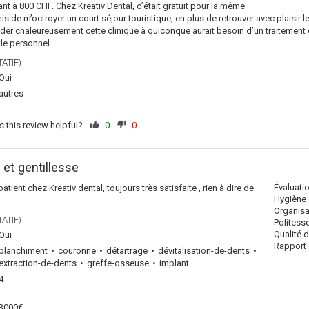
vant à 800 CHF. Chez Kreativ Dental, c’était gratuit pour la même
mis de m’octroyer un court séjour touristique, en plus de retrouver avec plaisir
 chaleureusement cette clinique à quiconque aurait besoin d’un traitement quel
 le personnel.
ATIF)
Oui
autres
 this review helpful?
0
0
et gentillesse
Évaluati
patient chez Kreativ dental, toujours très satisfaite , rien à dire de
Hygiène 
Organisa
ATIF)
Politess
Qualité 
Oui
Rapport q
blanchiment
couronne
détartrage
dévitalisation-de-dents
extraction-de-dents
greffe-osseuse
implant
4
3000€