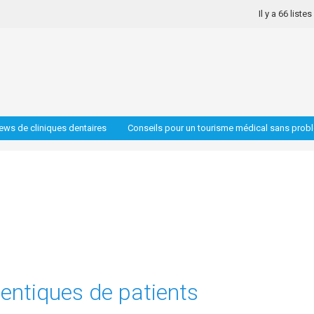
Il y a 66 liste
iews de cliniques dentaires
Conseils pour un tourisme médical sans prob
hentiques de patients