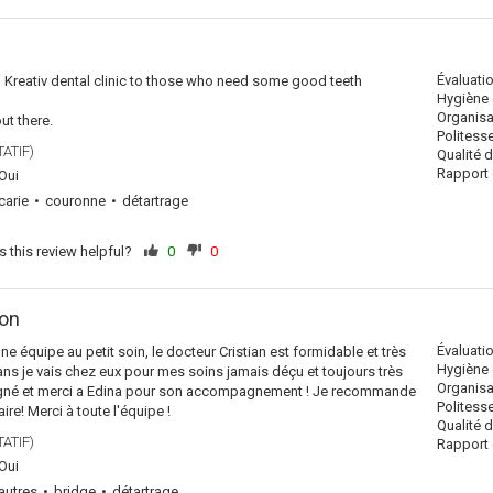
Évaluati
d Kreativ dental clinic to those who need some good teeth
Hygiène 
Organisa
out there.
Politess
ATIF)
Qualité 
Rapport q
Oui
carie
couronne
détartrage
 this review helpful?
0
0
ion
Évaluati
e équipe au petit soin, le docteur Cristian est formidable et très
Hygiène 
ns je vais chez eux pour mes soins jamais déçu et toujours très
Organisa
agné et merci a Edina pour son accompagnement ! Je recommande
Politess
ire! Merci à toute l'équipe !
Qualité 
ATIF)
Rapport q
Oui
autres
bridge
détartrage