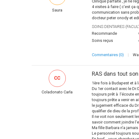
Clinique parfaite , je ne r
4 visites à faire ( c'est 
Saura
communication sans problè
docteur peter onody et edi
SOINS DENTAIRES (FACULT
Recommande
Soins reçus
Commentaires (0)
|
Was
RAS dans tout son
CC
1ère fois à Budapest et à l
Du 1er contact avec le Dr.
Coladonato Carla
toujours prêt à l'écoute e
toujours prête a venir en 
le jugement efficace du Dr
qualifier de dieu de la prof
Il ne voit non seulement l
savoir comment joindre l'es
Ma fille Barbara n'a jamais
Le personnel toujours sour
En bref... vous cherchez un