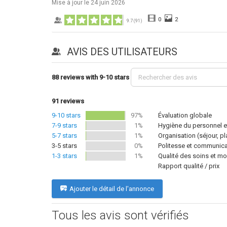
Mise à jour le
24 juin 2026
0
2
9.7
(
91
)
AVIS DES UTILISATEURS
88 reviews with 9-10 stars
91
reviews
9-10 stars
97%
Évaluation globale
7-9 stars
1%
Hygiène du personnel et
5-7 stars
1%
Organisation (séjour, p
3-5 stars
0%
Politesse et communicat
1-3 stars
1%
Qualité des soins et mo
Rapport qualité / prix
Ajouter le détail de l'annonce
Tous les avis sont vérifiés