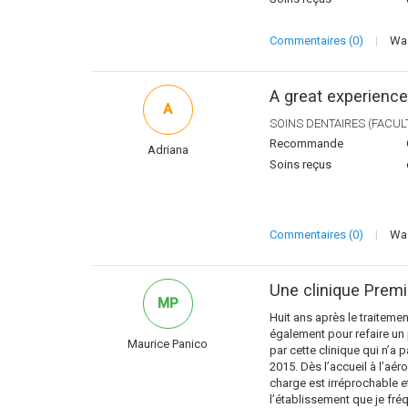
Commentaires (0)
|
Was
A great experience 
A
SOINS DENTAIRES (FACULT
Recommande
Adriana
Soins reçus
Commentaires (0)
|
Was
Une clinique Prem
MP
Huit ans après le traitement
également pour refaire un p
Maurice Panico
par cette clinique qui n’a
2015. Dès l’accueil à l’aé
charge est irréprochable et
l’établissement que je fré