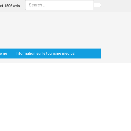
s et 1506 avis.
Search
lème
Information sur le tourisme médical