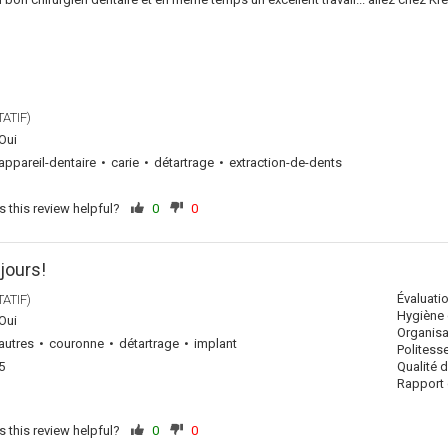
ATIF)
Oui
appareil-dentaire
carie
détartrage
extraction-de-dents
 this review helpful?
0
0
jours!
Évaluati
ATIF)
Hygiène 
Oui
Organisa
autres
couronne
détartrage
implant
Politess
Qualité 
5
Rapport q
 this review helpful?
0
0