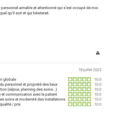
 le personnel aimable et attentionné qui s’est occupé de moi.
 qu’il soit et qui hésiterait.
18 juillet 2025
on globale
10.0
du personnel et propreté des lieux
10.0
tion (séjour, planning des soins…)
10.0
e et communication avec le patient
10.0
des soins et modernité des installations
10.0
ualité / prix
10.0