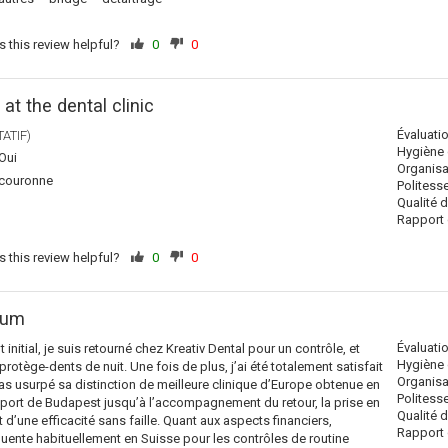
 this review helpful?
0
0
at the dental clinic
Évaluati
ATIF)
Hygiène 
Oui
Organisa
couronne
Politess
Qualité 
Rapport q
 this review helpful?
0
0
ium
Évaluati
 initial, je suis retourné chez Kreativ Dental pour un contrôle, et
Hygiène 
rotège-dents de nuit. Une fois de plus, j’ai été totalement satisfait
Organisa
 pas usurpé sa distinction de meilleure clinique d’Europe obtenue en
Politess
roport de Budapest jusqu’à l’accompagnement du retour, la prise en
Qualité 
 d’une efficacité sans faille. Quant aux aspects financiers,
Rapport q
quente habituellement en Suisse pour les contrôles de routine