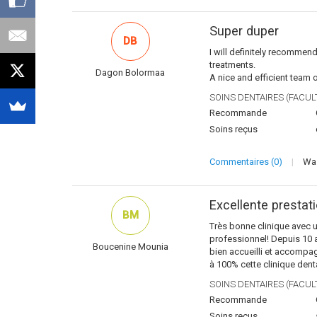
Super duper
DB
I will definitely recommen
treatments.
Dagon Bolormaa
A nice and efficient team 
SOINS DENTAIRES (FACULT
Recommande
Soins reçus
Commentaires (0)
|
Was
Excellente prestat
BM
Très bonne clinique avec un
professionnel! Depuis 10 a
Boucenine Mounia
bien accueilli et accomp
à 100% cette clinique denta
SOINS DENTAIRES (FACULT
Recommande
Soins reçus