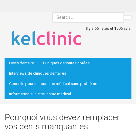
Sea
Il y a 66 listes et 1506 avis.
Devis dentaire
Cliniques dentaires notées
Interviews de cliniques dentaires
Conseils pour un tourisme médical sans problème
Information sur le tourisme médical
Pourquoi vous devez remplacer
vos dents manquantes